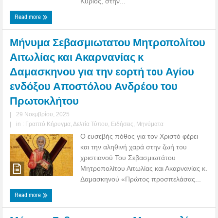
Κύριος, στὴν...
Read more
Μήνυμα Σεβασμιωτατου Μητροπολίτου
Αιτωλίας και Ακαρνανίας κ
Δαμασκηνου για την εορτή τoυ Αγίου
ενδόξου Αποστόλου Ανδρέου του
Πρωτοκλήτου
|
29 Νοεμβρίου, 2025
|
in :
Γραπτό Κήρυγμα
,
Δελτία Τύπου
,
Ειδήσεις
,
Μηνύματα
Ο ευσεβής πόθος για τον Χριστό φέρει
και την αληθινή χαρά στην ζωή του
χριστιανού Του Σεβασμιωτάτου
Μητροπολίτου Αιτωλίας και Ακαρνανίας κ.
Δαμασκηνού «Πρώτος προσπελάσας...
Read more