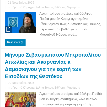
|
21 Νοεμβρίου, 2025
|
in :
Γραπτό Κήρυγμα
,
Δελτία Τύπου
,
Ειδήσεις
,
Μηνύματα
Ἀγαπητοί μου πατέρες καί ἀδελφοί,
Παιδιά μου ἐν Κυρίῳ ἀγαπημένα,
Εἶναι βέβαιον πὼς ὁ Ἀπόστολος Παῦλος,
πέρα ἀπὸ τὴν βαθιὰ γνώση τοῦ
Μωσαϊκοῦ Νόμου, ποὺ...
Read more
Μήνυμα Σεβασμιωτατου Μητροπολίτου
Αιτωλίας και Ακαρνανίας κ
Δαμασκηνου για την εορτή των
Εισοδίων της Θεοτόκου
|
20 Νοεμβρίου, 2025
|
in :
Γραπτό Κήρυγμα
,
Δελτία Τύπου
,
Ειδήσεις
,
Μηνύματα
Ἀγαπητοί μου πατέρες καί ἀδελφοί,Παιδιά
μου ἐν Κυρίῳ ἀγαπημένα, «Νά κι ἄλλο
πανηγύρι καί χαρούμενη γιορτή τῆς