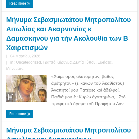
Read more
Μήνυμα Σεβασμιωτάτου Μητροπολίτου
Αιτωλίας και Ακαρνανίας κ
Δαμασκηνού γιὰ τήν Ακολουθία των Β΄
Χαιρετισμών
|
04 Μαρτίου, 2026
|
in :
Uncategorized
,
Γραπτό Κήρυγμα
,
Δελτία Τύπου
,
Ειδήσεις
,
Μηνύματα
«Χαῖρε ὄρος ἀλατόμητον, βάθος
ἀμέτρητον» (ε’ κανών τοῦ Ἀκαθίστου)
Ἀγαπητοί μου Πατέρες καί ἀδελφοί,
Παιδιά μου ἐν Κυρίῳ ἀγαπημένα, Στό
προφητικό ὅραμα τοῦ Προφήτου Δαν...
Read more
Μήνυμα Σεβασμιωτάτου Μητροπολίτου