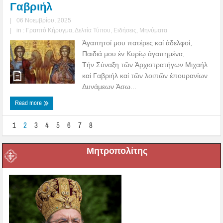
Γαβριήλ
|
06 Νοεμβρίου, 2025
|
in :
Γραπτό Κήρυγμα
,
Δελτία Τύπου
,
Ειδήσεις
,
Μηνύματα
Ἀγαπητοί μου πατέρες καί ἀδελφοί,
Παιδιά μου ἐν Κυρίῳ ἀγαπημένα,
Τήν Σύναξη τῶν Ἀρχιστρατήγων Μιχαήλ
καί Γαβριήλ καί τῶν λοιπῶν ἐπουρανίων
Δυνάμεων Ἀσω...
Read more
1
2
3
4
5
6
7
8
Μητροπολίτης