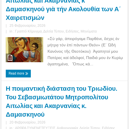
Αιτωλίας και Ακαρνανίας κ
Δαμασκηνού γιὰ τήν Ακολουθία των Α΄
Χαιρετισμών
|
25 Φεβρουαρίου, 2026
|
in :
Γραπτό Κήρυγμα
,
Δελτία Τύπου
,
Ειδήσεις
,
Μηνύματα
«Σύ γάρ, ἀπειρόγαμε Παρθένε, ἔσχες ἐν
μήτρᾳ τόν ἐπί πάντων Θεόν» (Ε΄ Ὠδή
Κανόνος τῆς Θεοτόκου) Ἀγαπητοί μου
Πατέρες καί ἀδελφοί, Παιδιά μου ἐν Κυρίῳ
ἀγαπημένα, Ὅπως κά...
Read more
Η ποιμαντική διάσταση του Τριωδίου.
Του Σεβασμιωτάτου Μητροπολίτου
Αιτωλίας και Ακαρνανίας κ.
Δαμασκηνού
|
20 Φεβρουαρίου, 2026
|
in :
ΑΡΘΡΑ ΣΥΝΕΝΕΤΕΥΞΕΙΣ
,
Αρθρογραφία
,
Δελτία Τύπου
,
Ειδήσεις
,