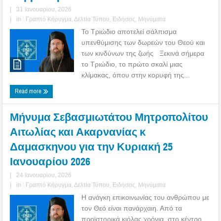
|
31 Ιανουαρίου, 2026
|
in :
Γραπτό Κήρυγμα
,
Δελτία Τύπου
,
Ειδήσεις
,
Μηνύματα
Το Τριώδιο αποτελεί σάλπισμα
υπενθύμισης των δωρεών του Θεού και
των κινδύνων της ζωής Ξεκινά σήμερα
το Τριώδιο, το πρώτο σκαλί μιας
κλίμακας, όπου στην κορυφή της...
Read more
Μήνυμα Σεβασμιωτάτου Μητροπολίτου
Αιτωλίας και Ακαρνανίας κ
Δαμασκηνου για την Κυριακή 25
Ιανουαρίου 2026
|
24 Ιανουαρίου, 2026
|
in :
Γραπτό Κήρυγμα
,
Δελτία Τύπου
,
Ειδήσεις
,
Μηνύματα
Η ανάγκη επικοινωνίας του ανθρώπου με
τον Θεό είναι πανάρχαιη. Από τα
προϊστορικά κιόλας χρόνια, στο κέντρο