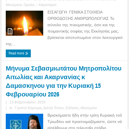
Μηνύματα
,
Ομιλίες – Χαιρετισμοί
ΕΙΣΑΓΩΓΗ: ΓΕΝΙΚΑ ΣΤΟΙΧΕΙΑ
ΟΡΘΟΔΟΞΗΣ ΑΝΘΡΩΠΟΛΟΓΙΑΣ Το
σύνολο της πνευματικής, όσο και της
ποιμαντικής σοφίας της Εκκλησίας μας,
βρίσκεται αποτυπωμένο στον λειτουργικό
της...
Read more
Μήνυμα Σεβασμιωτάτου Μητροπολίτου
Αιτωλίας και Ακαρνανίας κ
Δαμασκηνου για την Κυριακή 15
Φεβρουαρίου 2026
|
13 Φεβρουαρίου, 2026
|
in :
Γραπτό Κήρυγμα
,
Δελτία Τύπου
,
Ειδήσεις
,
Μηνύματα
Βρισκόμαστε ἤδη στὴν τρίτη Κυριακὴ τοῦ
Τριωδίου καί προετοιμαζόμαστε, ὥστε νὰ
εἰσέλθουμε στο τελευταῖο στάδιο