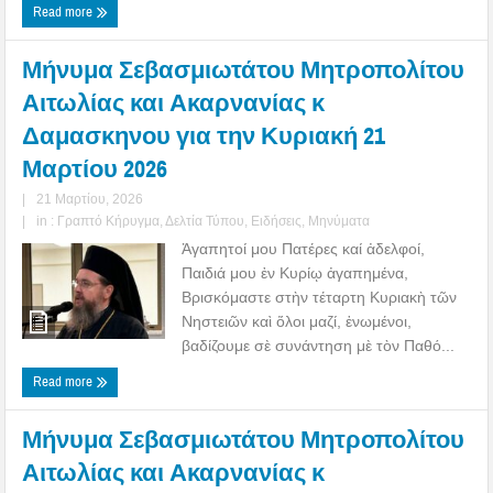
Read more
Μήνυμα Σεβασμιωτάτου Μητροπολίτου
Αιτωλίας και Ακαρνανίας κ
Δαμασκηνου για την Κυριακή 21
Μαρτίου 2026
|
21 Μαρτίου, 2026
|
in :
Γραπτό Κήρυγμα
,
Δελτία Τύπου
,
Ειδήσεις
,
Μηνύματα
Ἀγαπητοί μου Πατέρες καί ἀδελφοί,
Παιδιά μου ἐν Κυρίῳ ἀγαπημένα,
Βρισκόμαστε στὴν τέταρτη Κυριακὴ τῶν
Νηστειῶν καὶ ὅλοι μαζί, ἑνωμένοι,
βαδίζουμε σὲ συνάντηση μὲ τὸν Παθό...
Read more
Μήνυμα Σεβασμιωτάτου Μητροπολίτου
Αιτωλίας και Ακαρνανίας κ