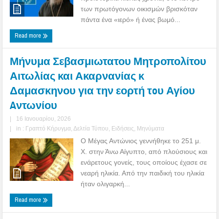
των πρωτόγονων οικισμών βρισκόταν
πάντα ένα «ιερό» ή ένας βωμό...
Read more
Μήνυμα Σεβασμιωτατου Μητροπολίτου
Αιτωλίας και Ακαρνανίας κ
Δαμασκηνου για την εορτή τoυ Αγίου
Aντωνίου
|
16 Ιανουαρίου, 2026
|
in :
Γραπτό Κήρυγμα
,
Δελτία Τύπου
,
Ειδήσεις
,
Μηνύματα
Ο Μέγας Αντώνιος γεννήθηκε το 251 μ.
Χ. στην Άνω Αίγυπτο, από πλούσιους και
ενάρετους γονείς, τους οποίους έχασε σε
νεαρή ηλικία. Από την παιδική του ηλικία
ήταν ολιγαρκή...
Read more