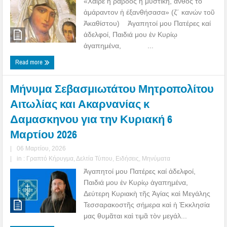
«Χαῖρε ἡ ράβδος ἡ μυστική, ἄνθος τό
ἀμάραντον ἡ έξανθήσασα» (ζ΄ κανών τοῦ
Ἀκαθίστου) Ἀγαπητοί μου Πατέρες καί
ἀδελφοί, Παιδιά μου ἐν Κυρίῳ
ἀγαπημένα, ...
Read more
Μήνυμα Σεβασμιωτάτου Μητροπολίτου
Αιτωλίας και Ακαρνανίας κ
Δαμασκηνου για την Κυριακή 6
Μαρτίου 2026
|
06 Μαρτίου, 2026
|
in :
Γραπτό Κήρυγμα
,
Δελτία Τύπου
,
Ειδήσεις
,
Μηνύματα
Ἀγαπητοί μου Πατέρες καί ἀδελφοί,
Παιδιά μου ἐν Κυρίῳ ἀγαπημένα,
Δεύτερη Κυριακὴ τῆς Ἁγίας καὶ Μεγάλης
Τεσσαρακοστῆς σήμερα καὶ ἡ Ἐκκλησία
μας θυμᾶται καὶ τιμᾶ τὸν μεγάλ...