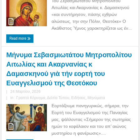
Του Σεβασμιωτάτου Μητροπολίτου
Αιτωλίας και Ακαρνανίας κ. Δαμασκηνού
«και συντήρησον, πάσης εχθρών
αλώσεως, την σην Πόλιν, Θεοτόκε» Ο
Ακάθιστος Ύμνος χαρακτηρίζεται ως έν...
Read more
Μήνυμα Σεβασμιωτάτου Μητροπολίτου
Αιτωλίας και Ακαρνανίας κ
Δαμασκηνού γιὰ τήν εορτή του
Ευαγγελισμού της Θεοτόκου
|
24 Μαρτίου, 2026
|
in :
Γραπτό Κήρυγμα
,
Δελτία Τύπου
,
Ειδήσεις
,
Μηνύματα
Εορτάζουμε πανηγυρικώς, σήμερα, την
Εορτή του Ευαγγελισμού της Παναγίας
μας, ψάλλοντας «Σήμερον της σωτηρίας
ημών το κεφάλαιον και του απ’ αιώνος
μυστηρίου η φανέρωσις»....