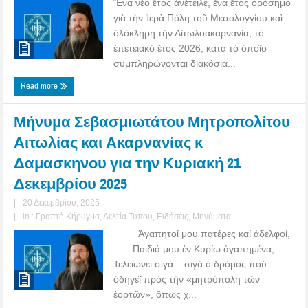
Ἕνα νέο ἔτος ἀνέτειλε, ἕνα ἔτος ὁρόσημο
γιὰ τὴν Ἱερὰ Πόλη τοῦ Μεσολογγίου καὶ
ὁλόκληρη τὴν Αἰτωλοακαρνανία, τὸ
ἐπετειακὸ ἔτος 2026, κατὰ τὸ ὁποῖο
συμπληρώνονται διακόσια...
Read more
Μήνυμα Σεβασμιωτάτου Μητροπολίτου
Αιτωλίας και Ακαρνανίας κ
Δαμασκηνου για την Κυριακή 21
Δεκεμβρίου 2025
|
20 Δεκεμβρίου, 2025
|
in :
Γραπτό Κήρυγμα
,
Δελτία Τύπου
,
Ειδήσεις
,
Μηνύματα
Ἀγαπητοί μου πατέρες καί ἀδελφοί,
Παιδιά μου ἐν Κυρίῳ ἀγαπημένα,
Τελειώνει σιγά – σιγά ὁ δρόμος ποὺ
ὁδηγεῖ πρὸς τὴν «μητρόπολη τῶν
ἑορτῶν», ὅπως χ...