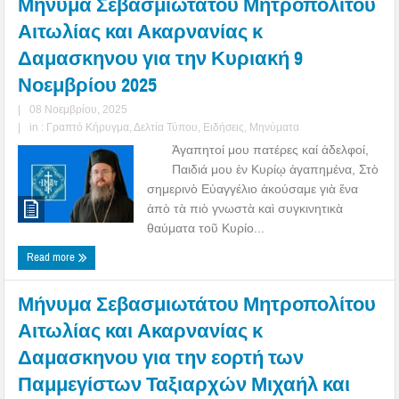
Μήνυμα Σεβασμιωτάτου Μητροπολίτου
Αιτωλίας και Ακαρνανίας κ
Δαμασκηνου για την Κυριακή 9
Νοεμβρίου 2025
|
08 Νοεμβρίου, 2025
|
in :
Γραπτό Κήρυγμα
,
Δελτία Τύπου
,
Ειδήσεις
,
Μηνύματα
Ἀγαπητοί μου πατέρες καί ἀδελφοί,
Παιδιά μου ἐν Κυρίῳ ἀγαπημένα, Στὸ
σημερινὸ Εὐαγγέλιο ἀκούσαμε γιὰ ἕνα
ἀπὸ τὰ πιὸ γνωστὰ καὶ συγκινητικὰ
θαύματα τοῦ Κυρίο...
Read more
Μήνυμα Σεβασμιωτάτου Μητροπολίτου
Αιτωλίας και Ακαρνανίας κ
Δαμασκηνου για την εορτή των
Παμμεγίστων Ταξιαρχών Μιχαήλ και