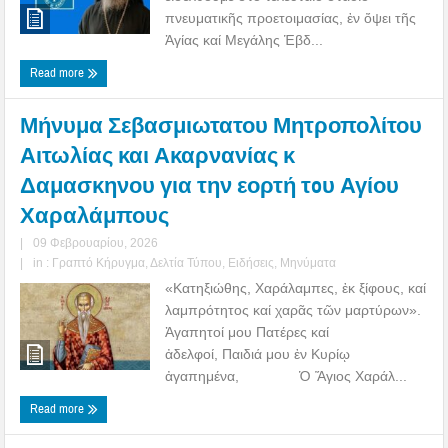
πνευματικῆς προετοιμασίας, ἐν ὄψει τῆς
Ἁγίας καί Μεγάλης Ἑβδ...
Read more
Μήνυμα Σεβασμιωτατου Μητροπολίτου
Αιτωλίας και Ακαρνανίας κ
Δαμασκηνου για την εορτή τoυ Αγίου
Χαραλάμπους
|
09 Φεβρουαρίου, 2026
|
in :
Γραπτό Κήρυγμα
,
Δελτία Τύπου
,
Ειδήσεις
,
Μηνύματα
«Κατηξιώθης, Χαράλαμπες, ἐκ ξίφους, καί
λαμπρότητος καί χαρᾶς τῶν μαρτύρων».
Ἀγαπητοί μου Πατέρες καί
ἀδελφοί, Παιδιά μου ἐν Κυρίῳ
ἀγαπημένα, Ὁ Ἅγιος Χαράλ...
Read more