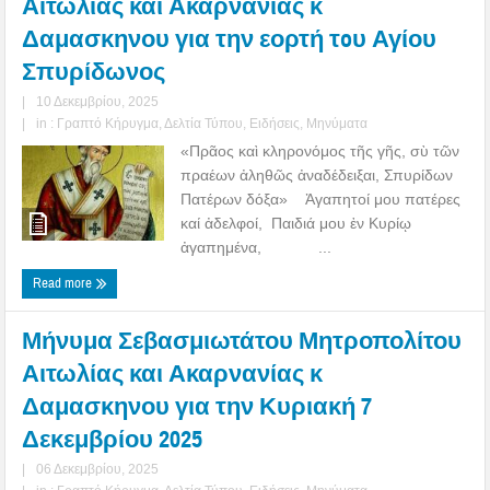
Αιτωλίας και Ακαρνανίας κ
Δαμασκηνου για την εορτή τoυ Αγίου
Σπυρίδωνος
|
10 Δεκεμβρίου, 2025
|
in :
Γραπτό Κήρυγμα
,
Δελτία Τύπου
,
Ειδήσεις
,
Μηνύματα
«Πρᾶος καὶ κληρονόμος τῆς γῆς, σὺ τῶν
πραέων ἀληθῶς ἀναδέδειξαι, Σπυρίδων
Πατέρων δόξα» Ἀγαπητοί μου πατέρες
καί ἀδελφοί, Παιδιά μου ἐν Κυρίῳ
ἀγαπημένα, ...
Read more
Μήνυμα Σεβασμιωτάτου Μητροπολίτου
Αιτωλίας και Ακαρνανίας κ
Δαμασκηνου για την Κυριακή 7
Δεκεμβρίου 2025
|
06 Δεκεμβρίου, 2025