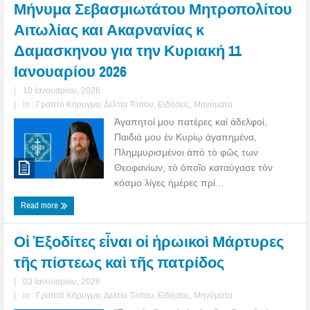
Μήνυμα Σεβασμιωτάτου Μητροπολίτου
Αιτωλίας και Ακαρνανίας κ
Δαμασκηνου για την Κυριακή 11
Ιανουαρίου 2026
|
10 Ιανουαρίου, 2026
|
in :
Γραπτό Κήρυγμα
,
Δελτία Τύπου
,
Ειδήσεις
,
Μηνύματα
Ἀγαπητοί μου πατέρες καί ἀδελφοί,
Παιδιά μου ἐν Κυρίῳ ἀγαπημένα,
Πλημμυρισμένοι ἀπὸ τὸ φῶς των
Θεοφανίων, τὸ ὁποῖο καταύγασε τὸν
κόσμο λίγες ἡμέρες πρί...
Read more
Οἱ Ἐξοδίτες εἶναι οἱ ἡρωικοὶ Μάρτυρες
τῆς πίστεως καὶ τῆς πατρίδος
|
03 Ιανουαρίου, 2026
|
in :
Γραπτό Κήρυγμα
,
Δελτία Τύπου
,
Ειδήσεις
,
Μηνύματα