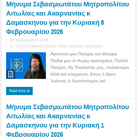
Μήνυμα Σεβασμιωτάτου Μητροπολίτου
Αιτωλίας και Ακαρνανίας κ
Δαμασκηνου για την Κυριακή 8
Φεβρουαρίου 2026
|
05 Φεβρουαρίου, 2026
|
in :
Γραπτό Κήρυγμα
,
Δελτία Τύπου
,
Ειδήσεις
,
Μηνύματα
Ἀγαπητοί μου Πατέρες καί ἀδελφοί,
Παιδιά μου ἐν Κυρίῳ ἀγαπημένα, Πολλοὶ
Πατέρες τῆς Ἐκκλησίας μας, παλαιότεροι
ἀλλὰ καὶ σύγχρονοι, ὅπως ὁ ἅγιος
Ἰωάννης ὁ Χρυσόστομος καὶ...
Read more
Μήνυμα Σεβασμιωτάτου Μητροπολίτου
Αιτωλίας και Ακαρνανίας κ
Δαμασκηνου για την Κυριακή 1
Φεβρουαρίου 2026