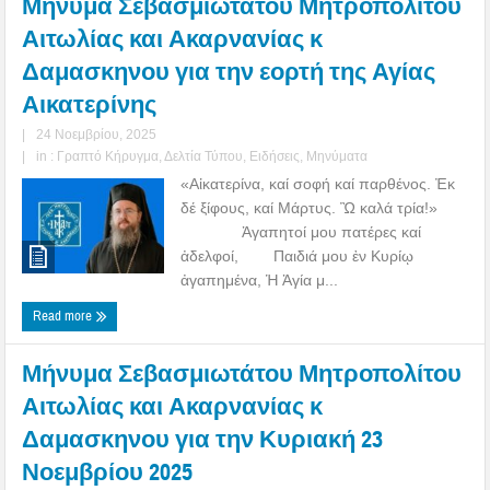
Μήνυμα Σεβασμιωτατου Μητροπολίτου
Αιτωλίας και Ακαρνανίας κ
Δαμασκηνου για την εορτή της Αγίας
Αικατερίνης
|
24 Νοεμβρίου, 2025
|
in :
Γραπτό Κήρυγμα
,
Δελτία Τύπου
,
Ειδήσεις
,
Μηνύματα
«Αἰκατερίνα, καί σοφή καί παρθένος. Ἐκ
δέ ξίφους, καί Μάρτυς. Ὢ καλά τρία!»
Ἀγαπητοί μου πατέρες καί
ἀδελφοί, Παιδιά μου ἐν Κυρίῳ
ἀγαπημένα, Ἡ Ἁγία μ...
Read more
Μήνυμα Σεβασμιωτάτου Μητροπολίτου
Αιτωλίας και Ακαρνανίας κ
Δαμασκηνου για την Κυριακή 23
Νοεμβρίου 2025