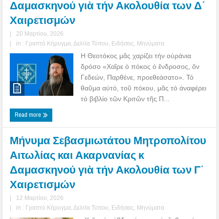
Δαμασκηνού γιὰ τήν Ακολουθία των Δ΄
Χαιρετισμών
|
20 Μαρτίου, 2026
|
in :
Γραπτό Κήρυγμα
,
Δελτία Τύπου
,
Ειδήσεις
,
Μηνύματα
Η Θεοτόκος μᾶς χαρίζει τήν οὐράνια
δρόσο «Χαῖρε ὁ πόκος ὁ ἔνδροσος, ὅν
Γεδεών, Παρθένε, προεθεάσατο». Τό
θαῦμα αὐτό, τοῦ πόκου, μᾶς τό ἀναφέρει
τό βιβλίο τῶν Κριτῶν τῆς Π...
Read more
Μήνυμα Σεβασμιωτάτου Μητροπολίτου
Αιτωλίας και Ακαρνανίας κ
Δαμασκηνού γιὰ τήν Ακολουθία των Γ΄
Χαιρετισμών
|
12 Μαρτίου, 2026
|
in :
Γραπτό Κήρυγμα
,
Δελτία Τύπου
,
Ειδήσεις
,
Μηνύματα