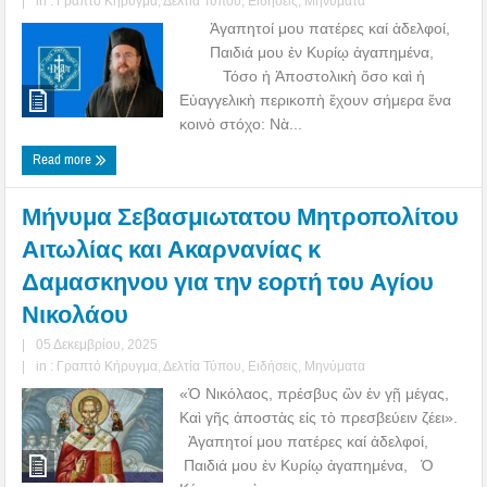
|
in :
Γραπτό Κήρυγμα
,
Δελτία Τύπου
,
Ειδήσεις
,
Μηνύματα
Ἀγαπητοί μου πατέρες καί ἀδελφοί,
Παιδιά μου ἐν Κυρίῳ ἀγαπημένα,
Τόσο ἡ Ἀποστολικὴ ὅσο καὶ ἡ
Εὐαγγελικὴ περικοπὴ ἔχουν σήμερα ἕνα
κοινὸ στόχο: Νὰ...
Read more
Μήνυμα Σεβασμιωτατου Μητροπολίτου
Αιτωλίας και Ακαρνανίας κ
Δαμασκηνου για την εορτή τoυ Αγίου
Νικολάου
|
05 Δεκεμβρίου, 2025
|
in :
Γραπτό Κήρυγμα
,
Δελτία Τύπου
,
Ειδήσεις
,
Μηνύματα
«Ὁ Νικόλαος, πρέσβυς ὢν ἐν γῇ μέγας,
Καὶ γῆς ἀποστὰς εἰς τὸ πρεσβεύειν ζέει».
Ἀγαπητοί μου πατέρες καί ἀδελφοί,
Παιδιά μου ἐν Κυρίῳ ἀγαπημένα, Ὁ