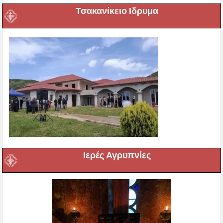
Τσακανίκειο Ιδρυμα
Ιερές Αγρυπνίες