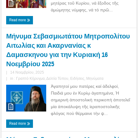
μητέρας τοῦ Κυρίου, νά ἔξοδος τῆς
ἀμώμητης νύμφης, νά τό πρῶ...
Read more
Μήνυμα Σεβασμιωτάτου Μητροπολίτου
Αιτωλίας και Ακαρνανίας κ
Δαμασκηνου για την Κυριακή 16
Νοεμβρίου 2025
|
14 Νοεμβρίου, 2025
|
in :
Γραπτό Κήρυγμα
,
Δελτία Τύπου
,
Ειδήσεις
,
Μηνύματα
Ἀγαπητοί μου πατέρες καί ἀδελφοί,
Παιδιά μου ἐν Κυρίῳ ἀγαπημένα, Ἡ
σημερινὴ ἀποστολικὴ περικοπὴ ἀποτελεῖ
μία ἀποκάλυψη τῆς ἱεραποστολικῆς
φλόγας ποὺ θέρμαινε τὴν ψ...
Read more