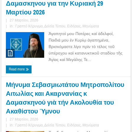
Δαμασκηνου για την Κυριακή 29
Μαρτίου 2026
|
27 Μαρτίου, 2026
|
in :
Γραπτό Κήρυγμα
,
Δελτία Τύπου
,
Ειδήσεις
,
Μηνύματα
Ἀγαπητοί μου Πατέρες καί ἀδελφοί,
Παιδιά μου ἐν Κυρίῳ ἀγαπημένα,
Βρισκόμαστε λίγο πρὶν τὸ τέλος τοῦ
ὑπέροχου καὶ κατανυκτικοῦ σταδίου τῆς
Ἁγίας καί Μεγάλης Τε...
Read more
Μήνυμα Σεβασμιωτάτου Μητροπολίτου
Αιτωλίας και Ακαρνανίας κ
Δαμασκηνού γιὰ τήν Ακολουθία του
Ακαθίστου Ύμνου
|
27 Μαρτίου, 2026
|
in :
Γραπτό Κήρυγμα
,
Δελτία Τύπου
,
Ειδήσεις
,
Μηνύματα