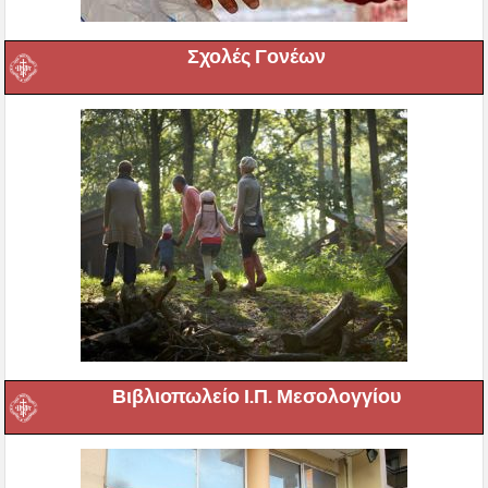
Σχολές Γονέων
Βιβλιοπωλείο Ι.Π. Μεσολογγίου