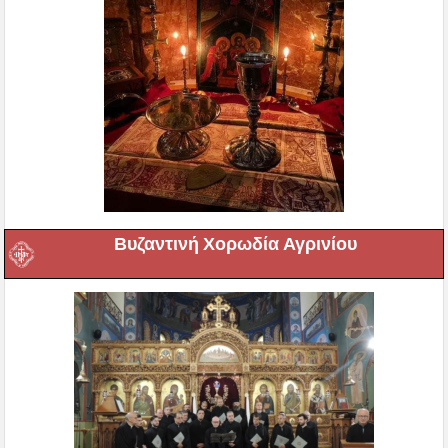
Βυζαντινή Χορωδία Αγρινίου