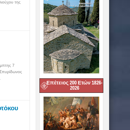
λιούχου της
έμπτης 7
 Σπυρίδωνος
.
Επέτειος 200 Ετών 1826-
2026
οτόκου