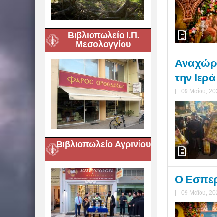
Βιβλιοπωλείο Ι.Π.
Μεσολογγίου
Αναχώρη
την Ιερ
|
09 Μαΐου, 20
Βιβλιοπωλείο Αγρινίου
Ο Εσπερ
|
09 Μαΐου, 20