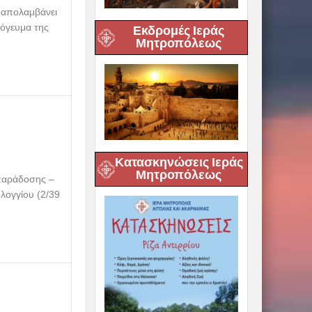
ς απολαμβάνει
πόγευμα της
Εκδρομές Ιεράς
Μητροπόλεως
Κατασκηνώσεις Ιεράς
Μητροπόλεως
 παράδοσης –
ογγίου (2/39