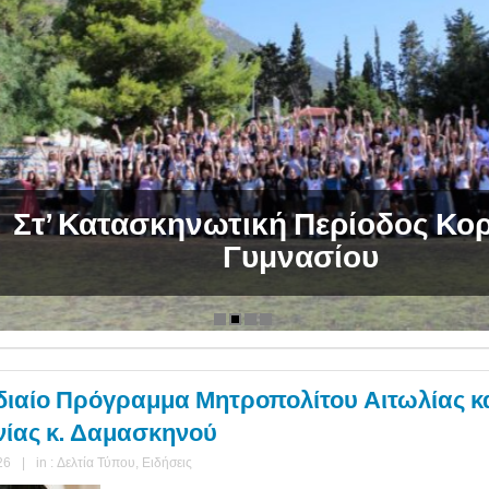
’ Κατασκηνωτική Περίοδος Κοριτσ
Γυμνασίου
ιαίο Πρόγραμμα Μητροπολίτου Αιτωλίας κ
ίας κ. Δαμασκηνού
26
|
in :
Δελτία Τύπου
,
Ειδήσεις