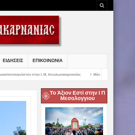
ΕΙΔΗΣΕΙΣ
ΕΠΙΚΟΙΝΩΝΙΑ
την Ι. Μ. Αιτωλωοακαρνανίας
Μήνυμα Σεβασμιωτάτου Μητροπολίτου Αιτωλία
Το Άξιον Εστί στην Ι Π
Μεσολογγιου