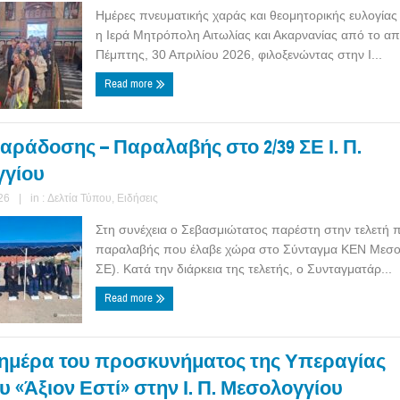
Ημέρες πνευματικής χαράς και θεομητορικής ευλογία
η Ιερά Μητρόπολη Αιτωλίας και Ακαρνανίας από το α
Πέμπτης, 30 Απριλίου 2026, φιλοξενώντας στην Ι...
Read more
αράδοσης – Παραλαβής στο 2/39 ΣΕ Ι. Π.
γγίου
26
|
in :
Δελτία Τύπου
,
Ειδήσεις
Στη συνέχεια ο Σεβασμιώτατος παρέστη στην τελετή
παραλαβής που έλαβε χώρα στο Σύνταγμα ΚΕΝ Μεσολ
ΣΕ). Κατά την διάρκεια της τελετής, ο Συνταγματάρ...
Read more
ημέρα του προσκυνήματος της Υπεραγίας
 «Άξιον Εστί» στην Ι. Π. Μεσολογγίου