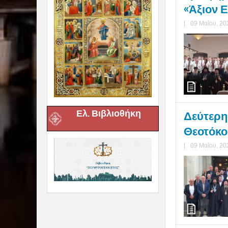
«Άξιον Ε
|
09 Μαΐου, 20
Ελ. Βιβλιοθήκη
Δεύτερη
Θεοτόκου
|
09 Μαΐου, 20