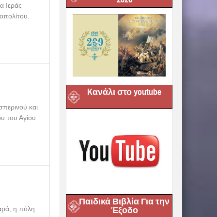
α Ιεράς
οπολίτου.
Kανάλι στο youtube
σπερινού και
ου του Αγίου
Παιδικά Βιβλία Για την
Έξοδο
αρά, η πόλη