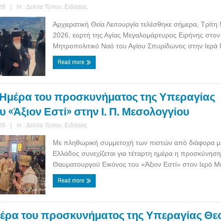
26
|
in :
Δελτία Τύπου
,
Ειδήσεις
Αρχιερατική Θεία Λειτουργία τελέσθηκε σήμερα, Τρίτη
2026, εορτή της Αγίας Μεγαλομάρτυρος Ειρήνης στον
Μητροπολιτικό Ναό του Αγίου Σπυρίδωνος στην Ιερά Π
Read more
 Ημέρα του προσκυνήματος της Υπεραγίας
 «Άξιον Εστί» στην Ι. Π. Μεσολογγίου
26
|
in :
Δελτία Τύπου
,
Ειδήσεις
Με πληθωρική συμμετοχή των πιστών από διάφορα μ
Ελλάδος συνεχίζεται για τέταρτη ημέρα η προσκύνηση 
Θαυματουργού Εικόνος του «Άξιον Εστί» στον Ιερό Μη
Read more
μέρα του προσκυνήματος της Υπεραγίας Θε