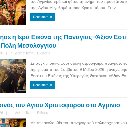
του Αγρινίου τιμά και φέτος τη μνήμη του προστάτου 
της, Αγίου Μεγαλομάρτυρος Χριστοφόρου. Στην...
Read more
σε η Ιερά Εικόνα της Παναγίας «Άξιον Εστ
ά Πόλη Μεσολογγίου
26
|
in :
Δελτία Τύπου
,
Ειδήσεις
Σε συγκινησιακά φορτισμένη ατμόσφαιρα πραγματοπο
ξημερώματα του Σαββάτου 9 Μαΐου 2026 η αναχώρησ
Εφεστίου Εικόνος της Υπεραγίας Θεοτόκου «Άξιον Εστ
Read more
ινός του Αγίου Χριστοφόρου στο Αγρίνιο
26
|
in :
Δελτία Τύπου
,
Ειδήσεις
Με την ακολουθία του πανηγυρικού πολυαρχιερατικο