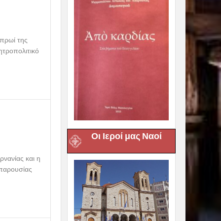
 πρωί της
ητροπολιτικό
.
Οι Ιεροί μας Ναοί
ρνανίας και η
 παρουσίας