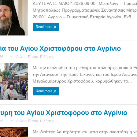
ΔΕΥΤΕΡΑ 11 ΜΑΪΟΥ 2026 09:00’ Μεσολόγγι – Γραφεί
Μητροπόλεως Προγραμματισμένες Συναντήσεις Μητρ
20:00’ Αγρίνιο – Γυμναστική Εταιρεία Αγρινίου Εκδ...
Read more
εία του Αγίου Χριστοφόρου στο Αγρίνιο
26
|
in :
Δελτία Τύπου
,
Ειδήσεις
Με την ακολουθία του μεθέορτου πολυαρχιερατικού Ε
την Λιτάνευση της Ιεράς Εικόνος και του Ιερού Λειψάν
Μεγαλομάρτυρος Χριστοφόρου, κορυφώθηκαν το...
Read more
υρη του Αγίου Χριστοφόρου στο Αγρίνιο
26
|
in :
Δελτία Τύπου
,
Ειδήσεις
Με ιδιαίτερη λαμπρότητα και μέσα στην αναστάσιμη χ