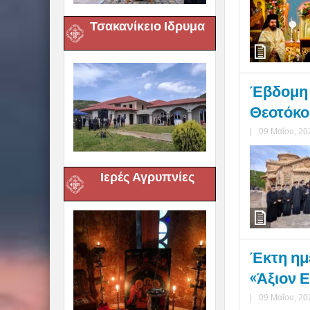
Τσακανίκειο Ιδρυμα
Έβδομη 
Θεοτόκου
|
09 Μαΐου, 20
Ιερές Αγρυπνίες
Έκτη ημ
«Άξιον Ε
|
09 Μαΐου, 20