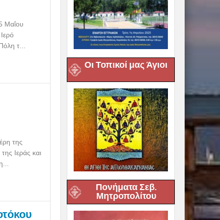
 5 Μαΐου
 Ιερό
όλη τ...
Οι Τοπικοί μας Άγιοι
έρη της
της Ιεράς και
...
Πονήματα Σεβ.
Μητροπολίτου
οτόκου