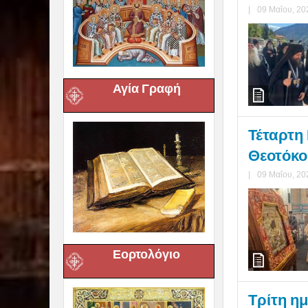
|
09 Μαΐου, 20
Αγία Γραφή
Τέταρτη
Θεοτόκου
|
09 Μαΐου, 20
Εορτολόγιο
Τρίτη η