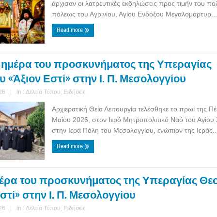
άρχισαν οι λατρευτικές εκδηλώσεις προς τιμήν του πο
πόλεως του Αγρινίου, Αγίου Ενδόξου Μεγαλομάρτυρ...
Read more
ημέρα του προσκυνήματος της Υπεραγίας
 «Άξιον Εστί» στην Ι. Π. Μεσολογγίου
26
|
in :
Δελτία Τύπου
,
Ειδήσεις
Αρχιερατική Θεία Λειτουργία τελέσθηκε το πρωί της Π
Μαΐου 2026, στον Ιερό Μητροπολιτικό Ναό του Αγίου
στην Ιερά Πόλη του Μεσολογγίου, ενώπιον της Ιεράς..
Read more
έρα του προσκυνήματος της Υπεραγίας Θε
στί» στην Ι. Π. Μεσολογγίου
26
|
in :
Δελτία Τύπου
,
Ειδήσεις