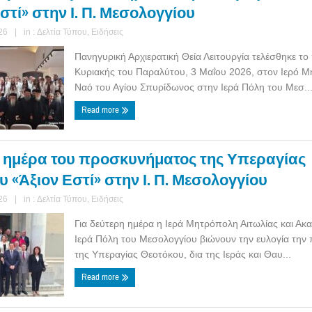
στί» στην Ι. Π. Μεσολογγίου
26
|
in :
Δελτία Τύπου
,
Ειδήσεις
Πανηγυρική Αρχιερατική Θεία Λειτουργία τελέσθηκε το
Κυριακής του Παραλύτου, 3 Μαΐου 2026, στον Ιερό Μ
Ναό του Αγίου Σπυρίδωνος στην Ιερά Πόλη του Μεσ..
Read more
 ημέρα του προσκυνήματος της Υπεραγίας
 «Άξιον Εστί» στην Ι. Π. Μεσολογγίου
26
|
in :
Δελτία Τύπου
,
Ειδήσεις
Για δεύτερη ημέρα η Ιερά Μητρόπολη Αιτωλίας και Ακα
Ιερά Πόλη του Μεσολογγίου βιώνουν την ευλογία την
της Υπεραγίας Θεοτόκου, δια της Ιεράς και Θαυ...
Read more