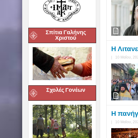
Σπίτια Γαλήνης
Χριστού
Η Λιταν
|
10 Μαΐου, 20
Σχολές Γονέων
Η πανήγ
|
10 Μαΐου, 20