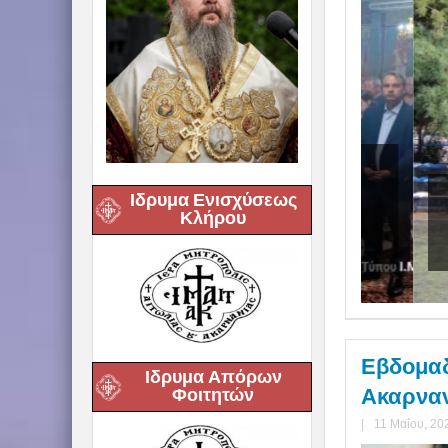
 Μεταμορφώσεως του
ριστού στην Ι. Μ.
Στ
Ιδρυμα Ενισχύσεως
Κλήρου
λοακαρνανίας
Εβδομαδ
Ιδρυμα Απόρων
Ακαρναν
Φοιτητών
|
11 Μαΐου, 20