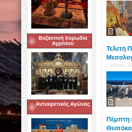
Βυζαντινή Χορωδία
Αγρινίου
Τελετή Π
Μεσολο
|
09 Μαΐου, 20
Αντιαιρετικός Αγώνας
Πέμπτη 
Θεοτόκου