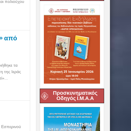
και πολιούχου
ί» από
ιήθηκε τα
η της Ιεράς
ί»...
Προσκυνηματικός
Οδηγός Ι.Μ.Α.Α
ύ Εσπερινού