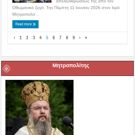
απελευθερώσεώς της από τον
Οθωμανικό ζυγό. Την Πέμπτη 11 Ιουνίου 2026 στον Ιερό
Μητροπολιτ...
Read more
‹
1
2
3
4
5
6
7
8
9
›
»
Μητροπολίτης