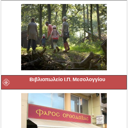
Βιβλιοπωλείο Ι.Π. Μεσολογγίου