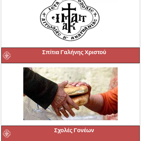
Σπίτια Γαλήνης Χριστού
Σχολές Γονέων