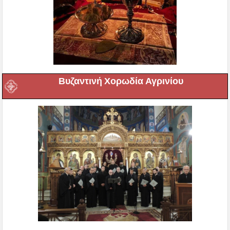
Βυζαντινή Χορωδία Αγρινίου