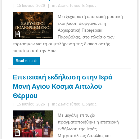
|
15 Ιουνίου, 2026
|
in :
Δελτία Τύπου
,
Ειδήσεις
Μία ξεχωριστή επετειακή μουσική
εκδήλωση διοργανώνει η
Αρχιερατική Περιφέρεια
Παραβόλας, στο πλαίσιο των
εορτασμών για τη συμπλήρωση της διακοσιοστής
επετείου από την Ηρω...
Read more
Επετειακή εκδήλωση στην Ιερά
Μονή Αγίου Κοσμά Αιτωλού
Θέρμου
|
15 Ιουνίου, 2026
|
in :
Δελτία Τύπου
,
Ειδήσεις
Με μεγάλη επιτυχία
πραγματοποιήθηκε η επετειακή
εκδήλωση της Ιεράς
Μητροπόλεως Αιτωλίας και