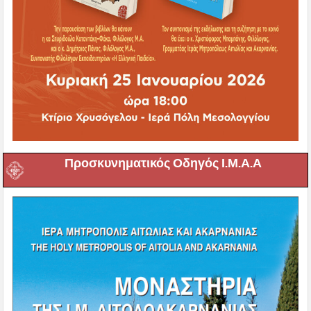
Προσκυνηματικός Οδηγός Ι.Μ.Α.Α