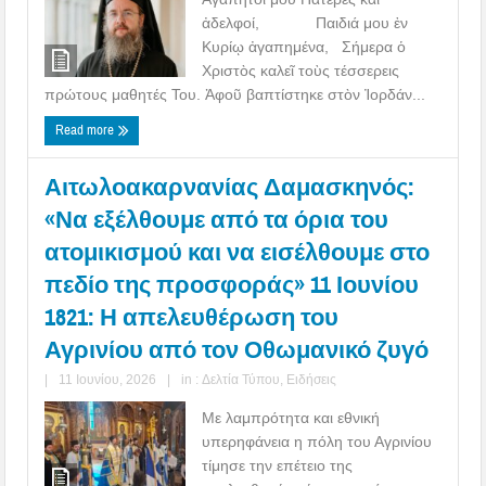
ἀδελφοί, Παιδιά μου ἐν
Κυρίῳ ἀγαπημένα, Σήμερα ὁ
Χριστὸς καλεῖ τοὺς τέσσερεις
πρώτους μαθητές Του. Ἀφοῦ βαπτίστηκε στὸν Ἰορδάν...
Read more
Αιτωλοακαρνανίας Δαμασκηνός:
«Να εξέλθουμε από τα όρια του
ατομικισμού και να εισέλθουμε στο
πεδίο της προσφοράς» 11 Ιουνίου
1821: Η απελευθέρωση του
Αγρινίου από τον Οθωμανικό ζυγό
|
11 Ιουνίου, 2026
|
in :
Δελτία Τύπου
,
Ειδήσεις
Με λαμπρότητα και εθνική
υπερηφάνεια η πόλη του Αγρινίου
τίμησε την επέτειο της