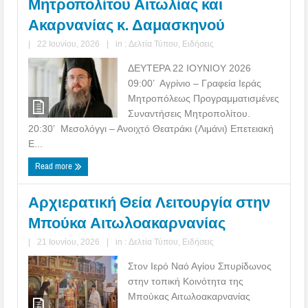
Μητροπολίτου Αιτωλίας και
Ακαρνανίας κ. Δαμασκηνού
|
22 Ιουνίου, 2026
|
in :
Δελτία Τύπου
,
Ειδήσεις
ΔΕΥΤΕΡΑ 22 ΙΟΥΝΙΟΥ 2026
09:00’ Αγρίνιο – Γραφεία Ιεράς
Μητροπόλεως Προγραμματισμένες
Συναντήσεις Μητροπολίτου.
20:30’ Μεσολόγγι – Ανοιχτό Θεατράκι (Λιμάνι) Επετειακή
Ε...
Read more
Αρχιερατική Θεία Λειτουργία στην
Μπούκα Αιτωλοακαρνανίας
|
21 Ιουνίου, 2026
|
in :
Δελτία Τύπου
,
Ειδήσεις
Στον Ιερό Ναό Αγίου Σπυρίδωνος
στην τοπική Κοινότητα της
Μπούκας Αιτωλοακαρνανίας