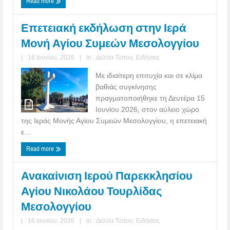
Read more
Επετειακή εκδήλωση στην Ιερά
Μονή Αγίου Συμεών Μεσολογγίου
|
16 Ιουνίου, 2026
|
in :
Δελτία Τύπου
,
Ειδήσεις
Με ιδιαίτερη επιτυχία και σε κλίμα
βαθιάς συγκίνησης
πραγματοποιήθηκε τη Δευτέρα 15
Ιουνίου 2026, στον αύλειο χώρο
της Ιεράς Μονής Αγίου Συμεών Μεσολογγίου, η επετειακή
ε...
Read more
Ανακαίνιση Ιερού Παρεκκλησίου
Αγίου Νικολάου Τουρλίδας
Μεσολογγίου
|
16 Ιουνίου, 2026
|
in :
Δελτία Τύπου
,
Ειδήσεις