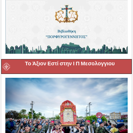
Το Άξιον Εστί στην Ι Π Μεσολογγιου