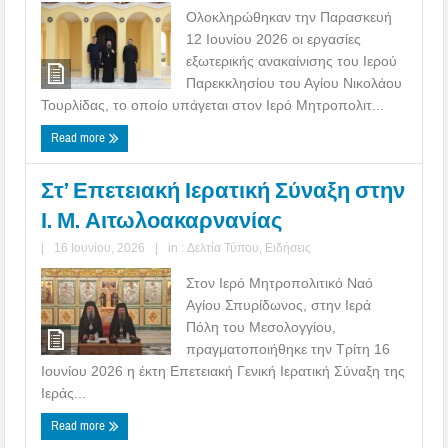
Ολοκληρώθηκαν την Παρασκευή
12 Ιουνίου 2026 οι εργασίες
εξωτερικής ανακαίνισης του Ιερού
Παρεκκλησίου του Αγίου Νικολάου
Τουρλίδας, το οποίο υπάγεται στον Ιερό Μητροπολιτ...
Read more
Στ’ Επετειακή Ιερατική Σύναξη στην
Ι. Μ. Αιτωλοακαρνανίας
|
16 Ιουνίου, 2026
|
in :
Δελτία Τύπου
,
Ειδήσεις
Στον Ιερό Μητροπολιτικό Ναό
Αγίου Σπυρίδωνος, στην Ιερά
Πόλη του Μεσολογγίου,
πραγματοποιήθηκε την Τρίτη 16
Ιουνίου 2026 η έκτη Επετειακή Γενική Ιερατική Σύναξη της
Ιεράς...
Read more