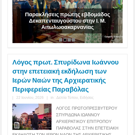
Παρακλήσεις πρώτης εβδομάδος
Δεκαπενταυγούστου στην Ι. Μ.
Αιτωλωοακαρνανίας
Λόγος πρωτ. Σπυρίδωνα Ιωάννου
στην επετειακή εκδήλωση των
Ιερών Ναών της Αρχιερατικής
Περιφερείας Παραβόλας
|
22 Ιουνίου, 2026
|
in :
Δελτία Τύπου
,
Ειδήσεις
ΛΟΓΟΣ ΠΡΩΤΟΠΡΕΣΒΥΤΕΡΟΥ
ΣΠΥΡΙΔΩΝΑ ΙΩΑΝΝΟΥ
ΑΡΧΙΕΡΑΤΙΚΟΥ ΕΠΙΤΡΟΠΟΥ
ΠΑΡΑΒΟΛΑΣ ΣΤΗΝ ΕΠΕΤΕΙΑΚΗ
ΕΚΔΗΛΩΣΗ ΤΩΝ ΙΕΡΩΝ ΝΑΩΝ ΤΗΣ ΑΡΧΙΕΡΑΤΙΚΗΣ