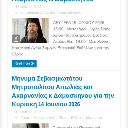
|
15 Ιουνίου, 2026
|
in :
Uncategorized
,
Δελτία Τύπου
,
Ειδήσεις
ΔΕΥΤΕΡΑ 15 ΙΟΥΝΙΟΥ 2026
18:00’ Μεσολόγγι – Ιερός Ναός
Αγίου Παντελεήμονος Εξόδιος
Ακολουθία. 19:00’ Μεσολόγγι –
Ιερά Μονή Αγίου Συμεών Επετειακή Εκδήλωση για την
Έξοδο...
Read more
Μήνυμα Σεβασμιωτάτου
Μητροπολίτου Αιτωλίας και
Ακαρνανίας κ Δαμασκηνου για την
Κυριακή 14 Ιουνίου 2026
|
12 Ιουνίου, 2026
|
in :
Γραπτό Κήρυγμα
,
Δελτία Τύπου
,
Ειδήσεις
,
Μηνύματα
Ἀγαπητοί μου Πατέρες καί