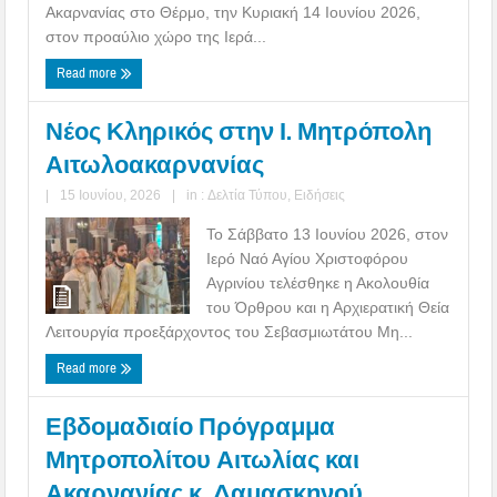
Ακαρνανίας στο Θέρμο, την Κυριακή 14 Ιουνίου 2026,
στον προαύλιο χώρο της Ιερά...
Read more
Νέος Κληρικός στην Ι. Μητρόπολη
Αιτωλοακαρνανίας
|
15 Ιουνίου, 2026
|
in :
Δελτία Τύπου
,
Ειδήσεις
Το Σάββατο 13 Ιουνίου 2026, στον
Ιερό Ναό Αγίου Χριστοφόρου
Αγρινίου τελέσθηκε η Ακολουθία
του Όρθρου και η Αρχιερατική Θεία
Λειτουργία προεξάρχοντος του Σεβασμιωτάτου Μη...
Read more
Εβδομαδιαίο Πρόγραμμα
Μητροπολίτου Αιτωλίας και
Ακαρνανίας κ. Δαμασκηνού