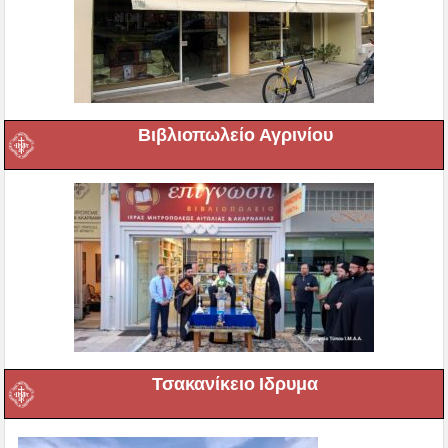
Βιβλιοπωλείο Αγρινίου
Τσακανίκειο Ιδρυμα