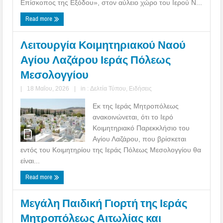
Επίσκοπος της Εξόδου», στον αύλειο χώρο του Ιερού Ν...
Read more
Λειτουργία Κοιμητηριακού Ναού
Αγίου Λαζάρου Ιεράς Πόλεως
Μεσολογγίου
|
18 Μαΐου, 2026
|
in :
Δελτία Τύπου
,
Ειδήσεις
Εκ της Ιεράς Μητροπόλεως
ανακοινώνεται, ότι το Ιερό
Κοιμητηριακό Παρεκκλήσιο του
Αγίου Λαζάρου, που βρίσκεται
εντός του Κοιμητηρίου της Ιεράς Πόλεως Μεσολογγίου θα
είναι...
Read more
Μεγάλη Παιδική Γιορτή της Ιεράς
Μητροπόλεως Αιτωλίας και