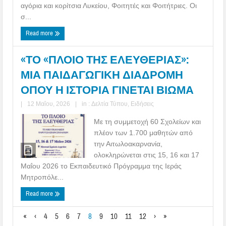
αγόρια και κορίτσια Λυκείου, Φοιτητές και Φοιτήτριες. Οι
σ...
Read more
«ΤΟ «ΠΛΟΙΟ ΤΗΣ ΕΛΕΥΘΕΡΙΑΣ»:
ΜΙΑ ΠΑΙΔΑΓΩΓΙΚΗ ΔΙΑΔΡΟΜΗ
ΟΠΟΥ Η ΙΣΤΟΡΙΑ ΓΙΝΕΤΑΙ ΒΙΩΜΑ
|
12 Μαΐου, 2026
|
in :
Δελτία Τύπου
,
Ειδήσεις
Με τη συμμετοχή 60 Σχολείων και
πλέον των 1.700 μαθητών από
την Αιτωλοακαρνανία,
ολοκληρώνεται στις 15, 16 και 17
Μαΐου 2026 το Εκπαιδευτικό Πρόγραμμα της Ιεράς
Μητροπόλε...
Read more
«
‹
4
5
6
7
8
9
10
11
12
›
»