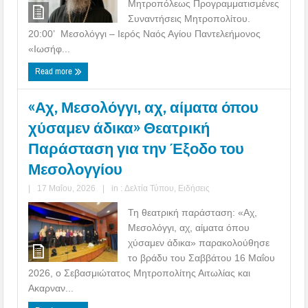
Μητροπόλεως Προγραμματισμένες
Συναντήσεις Μητροπολίτου.
20:00’ Μεσολόγγι – Ιερός Ναός Αγίου Παντελεήμονος
«Ιωσήφ...
Read more
«Αχ, Μεσολόγγι, αχ, αίματα όπου
χύσαμεν άδικα» Θεατρική
Παράσταση για την Έξοδο του
Μεσολογγίου
|
17 Μαΐου, 2026
|
in :
Δελτία Τύπου
,
Ειδήσεις
Τη θεατρική παράσταση: «Αχ,
Μεσολόγγι, αχ, αίματα όπου
χύσαμεν άδικα» παρακολούθησε
το βράδυ του Σαββάτου 16 Μαΐου
2026, ο Σεβασμιώτατος Μητροπολίτης Αιτωλίας και
Ακαρναν...