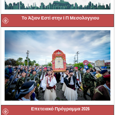
Το Άξιον Εστί στην Ι Π Μεσολογγιου
Επετειακό Πρόγραμμα 2026