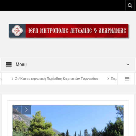
Menu
κή Περίοδος Κοριτσιών Γυμνασίου
Παρακλήσεις πρώτης εβδομάδος Δεκαπεν
 του Μεσολογγίου
Μήνυμα Σεβασμιωτάτου Μητροπολίτου Αιτωλίας και Ακαρν