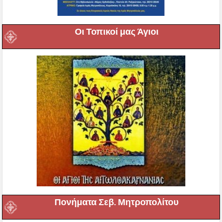
Οι Τοπικοί μας Άγιοι
Πονήματα Σεβ. Μητροπολίτου