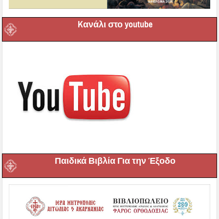
Kανάλι στο youtube
Παιδικά Βιβλία Για την Έξοδο