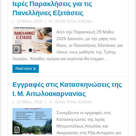
Ιερές Παρακλήσεις για τις
Πανελλήνιες Εξετάσεις
|
13 Μαΐου, 2026
|
in :
Δελτία Τύπου
,
Ειδήσεις
Από την Παρασκευή 29 Μαΐου
2026 ξεκινούν, με την χάρη του
Θεού, οι Πανελλήνιες Εξετάσεις για
όλους τους μαθητές της Τρίτης
Λυκείου. Χιλιάδες αγόρια και κορίτσια θα συμμετ...
Read more
Εγγραφές στις Κατασκηνώσεις της
Ι. Μ. Αιτωλοακαρνανίας
|
12 Μαΐου, 2026
|
in :
Δελτία Τύπου
,
Ειδήσεις
Συνεχίζοντα οι εγγραφές στις
Κατασκηνώσεις της Ιεράς
Μητροπόλεως Αιτωλίας και
Ακαρνανίας στη Ρίζα Αντιρρίου για