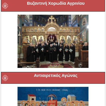
Βυζαντινή Χορωδία Αγρινίου
Αντιαιρετικός Αγώνας