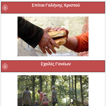
Σπίτια Γαλήνης Χριστού
Σχολές Γονέων