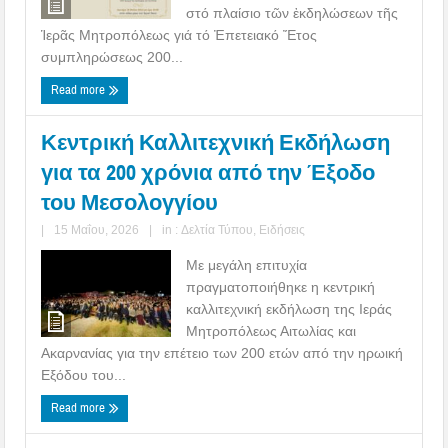
στό πλαίσιο τῶν ἐκδηλώσεων τῆς
Ἱερᾶς Μητροπόλεως γιά τό Ἐπετειακό Ἔτος
συμπληρώσεως 200...
Read more
Κεντρική Καλλιτεχνική Εκδήλωση
για τα 200 χρόνια από την Έξοδο
του Μεσολογγίου
|
15 Μαΐου, 2026
|
in :
Δελτία Τύπου
,
Ειδήσεις
Με μεγάλη επιτυχία
πραγματοποιήθηκε η κεντρική
καλλιτεχνική εκδήλωση της Ιεράς
Μητροπόλεως Αιτωλίας και
Ακαρνανίας για την επέτειο των 200 ετών από την ηρωική
Εξόδου του...
Read more