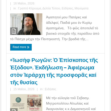
|
16 Μαΐου, 2026
|
in :
Γραπτό Κήρυγμα
,
Δελτία Τύπου
,
Ειδήσεις
,
Μηνύματα
Ἀγαπητοί μου Πατέρες καί
ἀδελφοί, Παιδιά μου ἐν Κυρίῳ
ἀγαπημένα, Τὸ φῶς ἀποτελεῖ τὸ
βασικὸ στοιχεῖο τῆς περιόδου ἀπὸ
τὸ Πάσχα μέχρι τὴν Πεντηκοστή. Τὴν βραδιὰ τῆς...
Read more
«Ἰωσὴφ Ρωγῶν: Ὁ Ἐπίσκοπος τῆς
Ἐξόδου». Ἐκδήλωση – Ἀφιέρωμα
στὸν Ἱεράρχη τῆς προσφορᾶς καί
τῆς θυσίας
|
15 Μαΐου, 2026
|
in :
Ειδήσεις
Μέ τήν εὐλογία τοῦ Σεβασμ.
Μητροπολίτου Αἰτωλίας καί
Ἀκαρνανίας κ.κ.Δαμασκηνοῦ καί