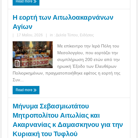
Read more
Η εορτή των Αιτωλοακαρνάνων
Αγίων
|
17 Μαΐου, 2026
|
in :
Δελτία Τύπου
,
Ειδήσεις
Με επίκεντρο την Ιερά Πόλη του
Μεσολογγίου, που εορτάζει την
συμπλήρωση 200 ετών από την
ηρωική Έξοδο των Ελευθέρων
Πολιορκημένων, πραγματοποιήθηκε εφέτος η εορτή της
Συν...
Read more
Μήνυμα Σεβασμιωτάτου
Μητροπολίτου Αιτωλίας και
Ακαρνανίας κ Δαμασκηνου για την
Κυριακή του Τυφλού