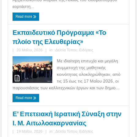
εορτάστη...
Read more
Εκπαιδευτικό Πρόγραμμα «Το
πλοίο της Ελευθερίας»
|
20 Μαΐου, 2026
|
in :
Δελτία Τύπου
,
Ειδήσεις
Με ιδιαίτερη επιτυχία και μεγάλη
συμμετοχή της μαθητικής
κοινότητας ολοκληρώθηκαν, από
τις 15 έως τις 17 Μαΐου 2026, οι
παρουσιάσεις των καλλιτεχνικών έργων και των δημιο...
Read more
Ε’ Επετειακή Ιερατική Σύναξη στην
Ι. Μ. Αιτωλοακαρνανίας
|
19 Μαΐου, 2026
|
in :
Δελτία Τύπου
,
Ειδήσεις