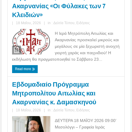
Ακαρνανίας «Οι Φύλακες των 7
Κλειδιών»
|
18 Μαΐου, 2026
|
in :
Δελτία Τύπου
,
Ειδήσεις
Η Ιερά Μητρόπολη Αιτωλίας και
Ακαρνανίας προσκαλεί μικρούς και
μεγάλους σε μία ξεχωριστή ανοιχτή
γιορτή χαράς και παιχνιδιού! Η
εκδήλωση θα πραγματοποιηθεί το Σάββατο 23...
Read more
Εβδομαδιαίο Πρόγραμμα
Μητροπολίτου Αιτωλίας και
Ακαρνανίας κ. Δαμασκηνού
|
18 Μαΐου, 2026
|
in :
Δελτία Τύπου
,
Ειδήσεις
ΔΕΥΤΕΡΑ 18 ΜΑΪΟΥ 2026 09:00’
Μεσολόγγι – Γραφεία Ιεράς