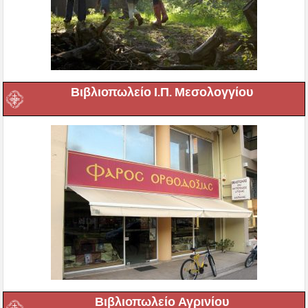
Βιβλιοπωλείο Ι.Π. Μεσολογγίου
Βιβλιοπωλείο Αγρινίου