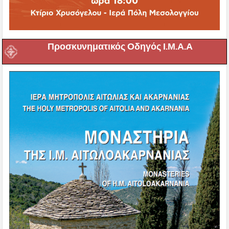
Προσκυνηματικός Οδηγός Ι.Μ.Α.Α