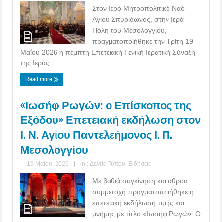
Στον Ιερό Μητροπολιτικό Ναό
Αγίου Σπυρίδωνος, στην Ιερά
Πόλη του Μεσολογγίου,
πραγματοποιήθηκε την Τρίτη 19
Μαΐου 2026 η πέμπτη Επετειακή Γενική Ιερατική Σύναξη
της Ιεράς...
Read more
«Ιωσήφ Ρωγών: ο Επίσκοπος της
Εξόδου» Επετειακή εκδήλωση στον
Ι. Ν. Αγίου Παντελεήμονος Ι. Π.
Μεσολογγίου
|
19 Μαΐου, 2026
|
in :
Δελτία Τύπου
,
Ειδήσεις
Με βαθιά συγκίνηση και αθρόα
συμμετοχή πραγματοποιήθηκε η
επετειακή εκδήλωση τιμής και
μνήμης με τίτλο «Ιωσήφ Ρωγών: Ο