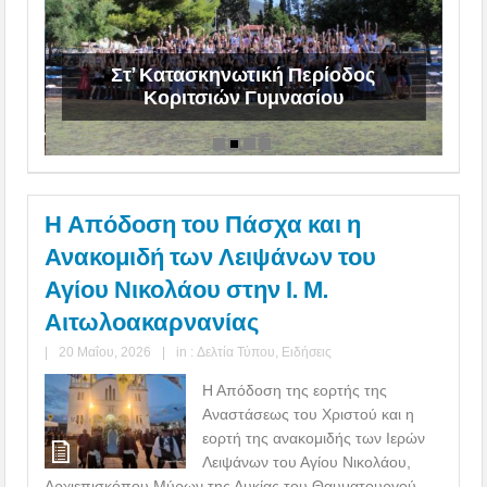
Στ’ Κατασκηνωτική Περίοδος
Κοριτσιών Γυμνασίου
Η Απόδοση του Πάσχα και η
Ανακομιδή των Λειψάνων του
Αγίου Νικολάου στην Ι. Μ.
Αιτωλοακαρνανίας
|
20 Μαΐου, 2026
|
in :
Δελτία Τύπου
,
Ειδήσεις
Η Απόδοση της εορτής της
Αναστάσεως του Χριστού και η
εορτή της ανακομιδής των Ιερών
Λειψάνων του Αγίου Νικολάου,
Αρχιεπισκόπου Μύρων της Λυκίας του Θαυματουργού