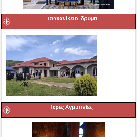
Τσακανίκειο Ιδρυμα
Ιερές Αγρυπνίες