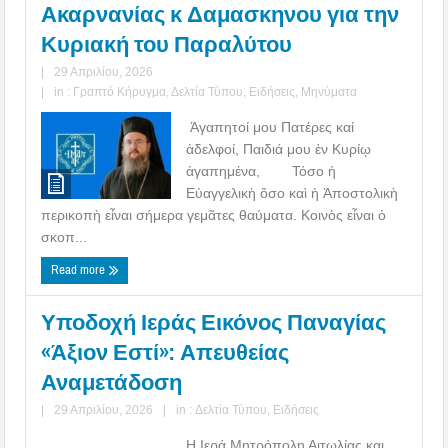
Ακαρνανίας κ Δαμασκηνου για την
Κυριακή του Παραλύτου
|
29 Απριλίου, 2026
|
in :
Γραπτό Κήρυγμα
,
Δελτία Τύπου
,
Ειδήσεις
,
Μηνύματα
Ἀγαπητοί μου Πατέρες καί
ἀδελφοί, Παιδιά μου ἐν Κυρίῳ
ἀγαπημένα, Τόσο ἡ
Εὐαγγελικὴ ὅσο καὶ ἡ Ἀποστολικὴ
περικοπὴ εἶναι σήμερα γεμᾶτες θαύματα. Κοινὸς εἶναι ὁ
σκοπ...
Read more
Υποδοχή Ιεράς Εικόνος Παναγίας
«Άξιον Εστί»: Απευθείας
Αναμετάδοση
|
29 Απριλίου, 2026
|
in :
Δελτία Τύπου
,
Ειδήσεις
Η Ιερά Μητρόπολη Αιτωλίας και