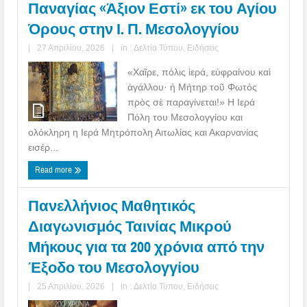
Παναγίας «Άξιον Εστί» εκ του Αγίου
Όρους στην Ι. Π. Μεσολογγίου
|
27 Απριλίου, 2026
|
in :
Δελτία Τύπου
,
Ειδήσεις
«Χαῖρε, πόλις ἱερά, εὐφραίνου καὶ
ἀγάλλου· ἡ Μήτηρ τοῦ Φωτός
πρὸς σὲ παραγίνεται!» Η Ιερά
Πόλη του Μεσολογγίου και
ολόκληρη η Ιερά Μητρόπολη Αιτωλίας και Ακαρνανίας
εισέρ...
Read more
Πανελλήνιος Μαθητικός
Διαγωνισμός Ταινίας Μικρού
Μήκους για τα 200 χρόνια από την
Έξοδο του Μεσολογγίου
|
25 Απριλίου, 2026
|
in :
Δελτία Τύπου
,
Ειδήσεις