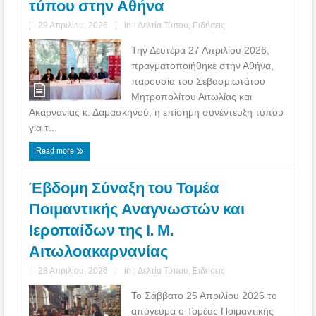
τύπου στην Αθήνα
|
29 Απριλίου, 2026
|
in :
Δελτία Τύπου
,
Ειδήσεις
Την Δευτέρα 27 Απριλίου 2026,
πραγματοποιήθηκε στην Αθήνα,
παρουσία του Σεβασμιωτάτου
Μητροπολίτου Αιτωλίας και
Ακαρνανίας κ. Δαμασκηνού, η επίσημη συνέντευξη τύπου
για τ...
Read more
Έβδομη Σύναξη του Τομέα
Ποιμαντικής Αναγνωστών και
Ιεροπαίδων της Ι. Μ.
Αιτωλοακαρνανίας
|
28 Απριλίου, 2026
|
in :
Δελτία Τύπου
,
Ειδήσεις
Το Σάββατο 25 Απριλίου 2026 το
απόγευμα ο Τομέας Ποιμαντικής