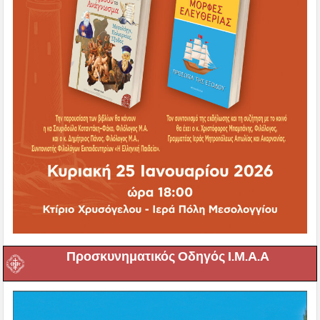
Προσκυνηματικός Οδηγός Ι.Μ.Α.Α