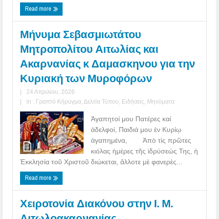
Read more
Μήνυμα Σεβασμιωτάτου
Μητροπολίτου Αιτωλίας και
Ακαρνανίας κ Δαμασκηνου για την
Κυριακή των Μυροφόρων
|
24 Απριλίου, 2026
|
in :
Γραπτό Κήρυγμα
,
Δελτία Τύπου
,
Ειδήσεις
,
Μηνύματα
Ἀγαπητοί μου Πατέρες καί
ἀδελφοί, Παιδιά μου ἐν Κυρίῳ
ἀγαπημένα, Ἀπὸ τὶς πρῶτες
κιόλας ἡμέρες τῆς ἱδρύσεώς Της, ἡ
Ἐκκλησία τοῦ Χριστοῦ διώκεται, ἄλλοτε μὲ φανερὲς...
Read more
Χειροτονία Διακόνου στην Ι. Μ.
Αιτωλοακαρνανίας