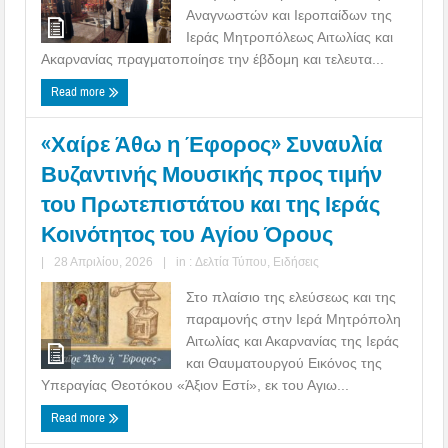
Αναγνωστών και Ιεροπαίδων της
Ιεράς Μητροπόλεως Αιτωλίας και
Ακαρνανίας πραγματοποίησε την έβδομη και τελευτα...
Read more
«Χαίρε Άθω η Έφορος» Συναυλία
Βυζαντινής Μουσικής προς τιμήν
του Πρωτεπιστάτου και της Ιεράς
Κοινότητος του Αγίου Όρους
|
28 Απριλίου, 2026
|
in :
Δελτία Τύπου
,
Ειδήσεις
Στο πλαίσιο της ελεύσεως και της
παραμονής στην Ιερά Μητρόπολη
Αιτωλίας και Ακαρνανίας της Ιεράς
και Θαυματουργού Εικόνος της
Υπεραγίας Θεοτόκου «Άξιον Εστί», εκ του Αγιω...
Read more