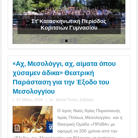
Στ’ Κατασκηνωτική Περίοδος
Κοριτσιών Γυμνασίου
«Αχ, Μεσολόγγι, αχ, αίματα όπου
χύσαμεν άδικα» Θεατρική
Παράσταση για την Έξοδο του
Μεσολογγίου
|
07 Μαΐου, 2026
|
in :
Δελτία Τύπου
,
Ειδήσεις
Ο Ιερός Ναός Αγίας Παρασκευής
Ιεράς Πόλεως Μεσολογγίου και η
Θεατρική Ομάδα «ΠΡόΒΑ» με
αφορμή τα 200 χρόνια από την
«Έξοδο» του Μεσολογγίου και θέλοντας να τιμήσουν