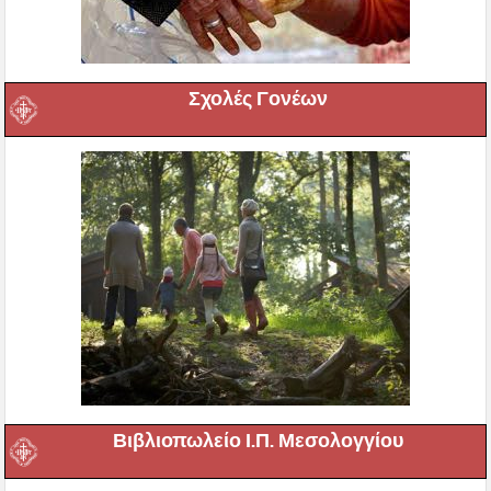
Σχολές Γονέων
Βιβλιοπωλείο Ι.Π. Μεσολογγίου