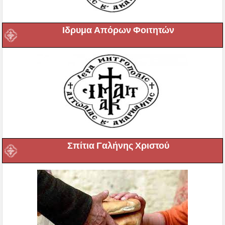
Ιδρυμα Απόρων Φοιτητών
Σπίτια Γαλήνης Χριστού