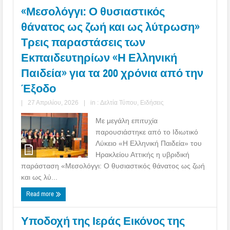
«Μεσολόγγι: Ο θυσιαστικός
θάνατος ως ζωή και ως λύτρωση»
Τρεις παραστάσεις των
Εκπαιδευτηρίων «Η Ελληνική
Παιδεία» για τα 200 χρόνια από την
Έξοδο
|
27 Απριλίου, 2026
|
in :
Δελτία Τύπου
,
Ειδήσεις
Με μεγάλη επιτυχία
παρουσιάστηκε από το Ιδιωτικό
Λύκειο «Η Ελληνική Παιδεία» του
Ηρακλείου Αττικής η υβριδική
παράσταση «Μεσολόγγι: Ο θυσιαστικός θάνατος ως ζωή
και ως λύ...
Read more
Υποδοχή της Ιεράς Εικόνος της