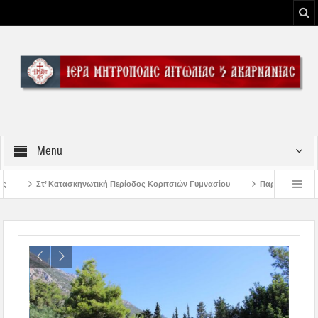
Menu
κή Περίοδος Κοριτσιών Γυμνασίου
Παρακλήσεις πρώτης εβδομάδος Δεκαπεντ
 του Μεσολογγίου
Μήνυμα Σεβασμιωτάτου Μητροπολίτου Αιτωλίας και Ακαρνα