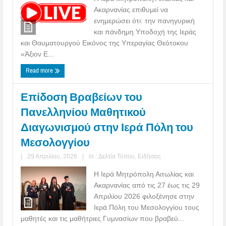
Ακαρνανίας επιθυμεί να
ενημερώσει ότι: την πανηγυρική
και πάνδημη Υποδοχή της Ιεράς
και Θαυματουργού Εικόνος της Υπεραγίας Θεότοκου
«Άξιον Ε...
Read more
Επίδοση Βραβείων του
Πανελληνίου Μαθητικού
Διαγωνισμού στην Ιερά Πόλη του
Μεσολογγίου
|
29 Απριλίου, 2026
|
in :
Δελτία Τύπου
,
Ειδήσεις
Η Ιερά Μητρόπολη Αιτωλίας και
Ακαρνανίας από τις 27 έως τις 29
Απριλίου 2026 φιλοξένησε στην
Ιερά Πόλη του Μεσολογγίου τους
μαθητές και τις μαθήτριες Γυμνασίων που βραβεύ...