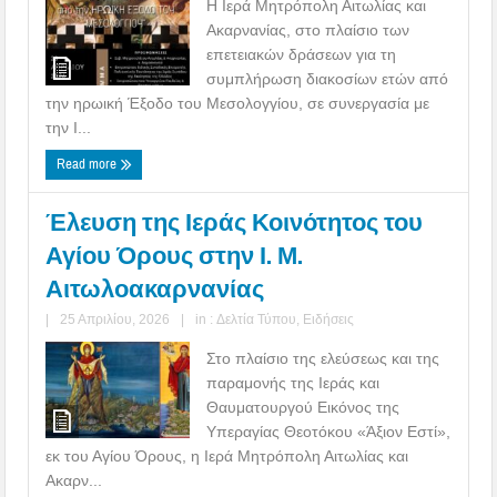
Η Ιερά Μητρόπολη Αιτωλίας και
Ακαρνανίας, στο πλαίσιο των
επετειακών δράσεων για τη
συμπλήρωση διακοσίων ετών από
την ηρωική Έξοδο του Μεσολογγίου, σε συνεργασία με
την Ι...
Read more
Έλευση της Ιεράς Κοινότητος του
Αγίου Όρους στην Ι. Μ.
Αιτωλοακαρνανίας
|
25 Απριλίου, 2026
|
in :
Δελτία Τύπου
,
Ειδήσεις
Στο πλαίσιο της ελεύσεως και της
παραμονής της Ιεράς και
Θαυματουργού Εικόνος της
Υπεραγίας Θεοτόκου «Άξιον Εστί»,
εκ του Αγίου Όρους, η Ιερά Μητρόπολη Αιτωλίας και
Ακαρν...