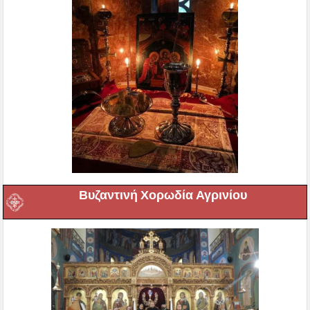
Βυζαντινή Χορωδία Αγρινίου