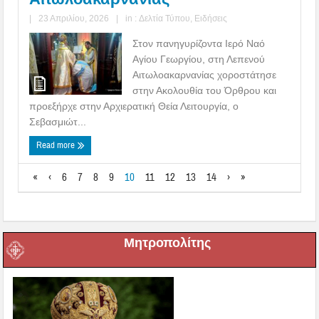
|
23 Απριλίου, 2026
|
in :
Δελτία Τύπου
,
Ειδήσεις
Στον πανηγυρίζοντα Ιερό Ναό
Αγίου Γεωργίου, στη Λεπενού
Αιτωλοακαρνανίας χοροστάτησε
στην Ακολουθία του Όρθρου και
προεξήρχε στην Αρχιερατική Θεία Λειτουργία, ο
Σεβασμιώτ...
Read more
«
‹
6
7
8
9
10
11
12
13
14
›
»
Μητροπολίτης