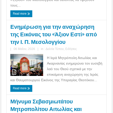
τους...
Read more
Ενημέρωση για την αναχώρηση
της Εικόνας του «Άξιον Εστί» από
την Ι. Π. Μεσολογγίου
|
06 Μαΐου, 2026
|
in :
Δελτία Τύπου
,
Ειδήσεις
Η Ιερά Μητρόπολη Αιτωλίας και
Ακαρνανίας ενημερώνει τον ευσεβή
λαό του Θεού σχετικά με την
επικείμενη αναχώρηση της Ιεράς
και Θαυματουργού Εικόνος της Υπεραγίας Θεοτόκου...
Read more
Μήνυμα Σεβασμιωτάτου
Μητροπολίτου Αιτωλίας και