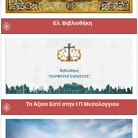
Ελ. Βιβλιοθήκη
Το Άξιον Εστί στην Ι Π Μεσολογγιου