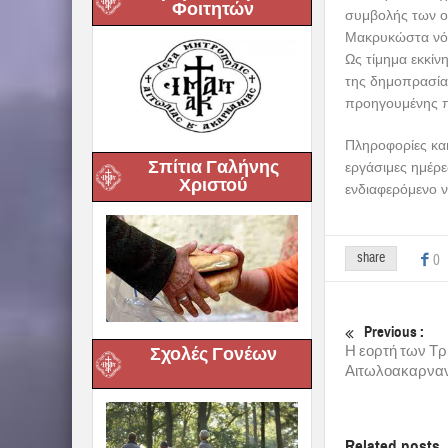
Φοιτητών
συμβολής των ο
Μακρυκώστα νότ
Ως τίμημα εκκίν
της δημοπρασία
προηγουμένης 
Πληροφορίες και
Σπίτια Γαλήνης
εργάσιμες ημέρε
Χριστού
ενδιαφερόμενο 
share
0
Previous :
Η εορτή των Τρ
Σχολές Γονέων
Αιτωλοακαρναν
Related posts