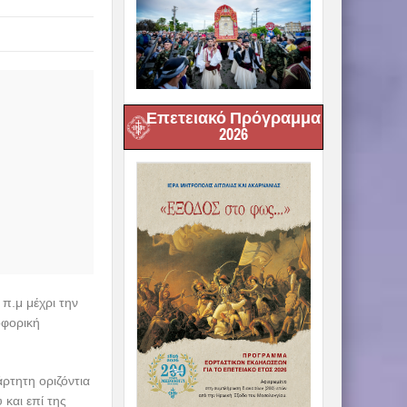
Επετειακό Πρόγραμμα
2026
π.μ μέχρι την
οφορική
ρτητη οριζόντια
 και επί της