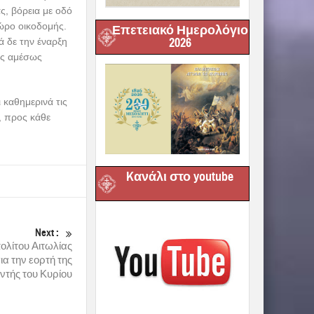
, βόρεια με οδό
ώρο οικοδομής.
Επετειακό Ημερολόγιο
2026
ά δε την έναρξη
ης αμέσως
 καθημερινά τις
, προς κάθε
Kανάλι στο youtube
Next :
λίτου Αιτωλίας
α την εορτή της
τής του Κυρίου