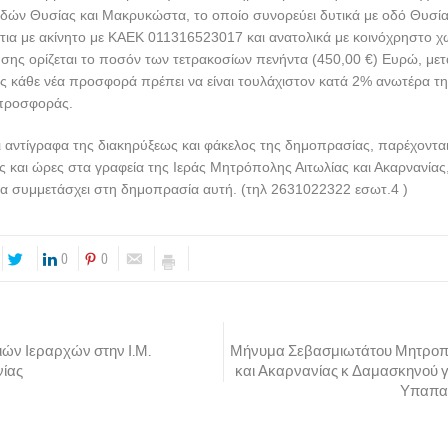
δών Θυσίας και Μακρυκώστα, το οποίο συνορεύει δυτικά με οδό Θυσίας
ια με ακίνητο με ΚΑΕΚ 011316523017 και ανατολικά με κοινόχρηστο χ
ησης ορίζεται το ποσόν των τετρακοσίων πενήντα (450,00 €) Ευρώ, μετ
ς κάθε νέα προσφορά πρέπει να είναι τουλάχιστον κατά 2% ανωτέρα τ
προσφοράς.
 αντίγραφα της διακηρύξεως και φάκελος της δημοπρασίας, παρέχονται
ς και ώρες στα γραφεία της Ιεράς Μητρόπολης Αιτωλίας και Ακαρνανίας
να συμμετάσχει στη δημοπρασία αυτή. (τηλ 2631022322 εσωτ.4 )
0
0
ιών Ιεραρχών στην Ι.Μ.
Μήνυμα Σεβασμιωτάτου Μητροπο
ίας
και Ακαρνανίας κ Δαμασκηνού γι
Υπαπαν