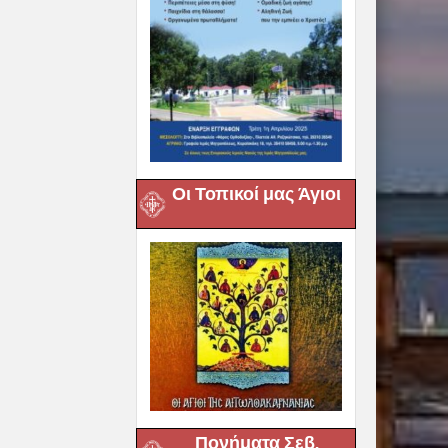
Οι Τοπικοί μας Άγιοι
Πονήματα Σεβ.