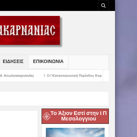
ΕΙΔΗΣΕΙΣ
ΕΠΙΚΟΙΝΩΝΙΑ
ίας
Στ’ Κατασκηνωτική Περίοδος Κοριτσιών Γυμνασίου
Παρακλήσεις 
Το Άξιον Εστί στην Ι Π
Μεσολογγιου