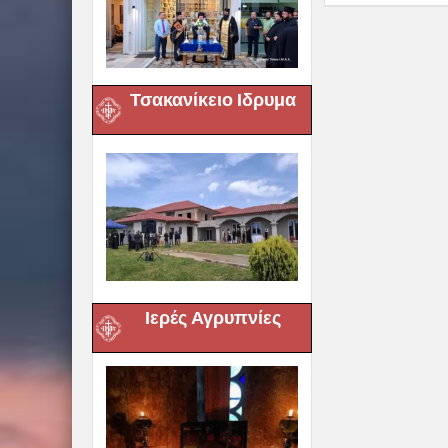
Τσακανίκειο Ιδρυμα
Ιερές Αγρυπνίες