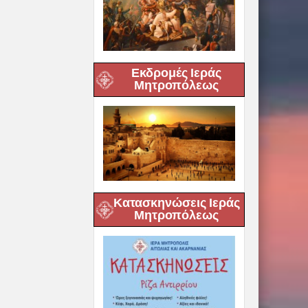
Εκδρομές Ιεράς
Μητροπόλεως
Κατασκηνώσεις Ιεράς
Μητροπόλεως