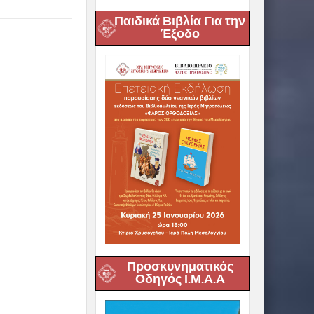
Παιδικά Βιβλία Για την
Έξοδο
Προσκυνηματικός
Οδηγός Ι.Μ.Α.Α