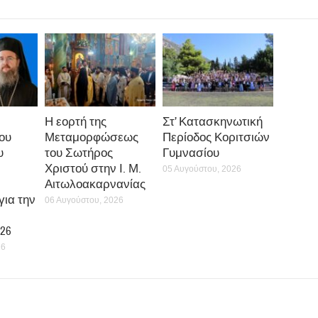
Η εορτή της
Στ’ Κατασκηνωτική
ου
Μεταμορφώσεως
Περίοδος Κοριτσιών
υ
του Σωτήρος
Γυμνασίου
Χριστού στην Ι. Μ.
05 Αυγούστου, 2026
Αιτωλοακαρνανίας
ια την
06 Αυγούστου, 2026
26
26