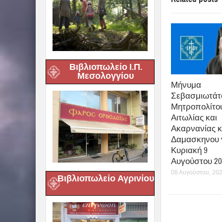
Βιβλιοπωλείο Ι.Π.
Μεσολογγίου
Μήνυμα
Σεβασμιωτάτ
Μητροπολίτο
Αιτωλίας και
Ακαρνανίας κ
Δαμασκηνου γ
Κυριακή 9
Αυγούστου 20
08 Αυγούστου, 20
Βιβλιοπωλείο Αγρινίου