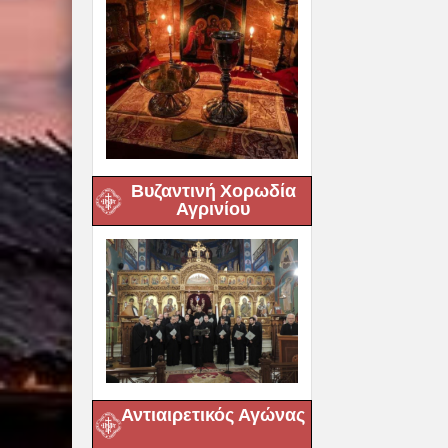
Βυζαντινή Χορωδία
Αγρινίου
Αντιαιρετικός Αγώνας