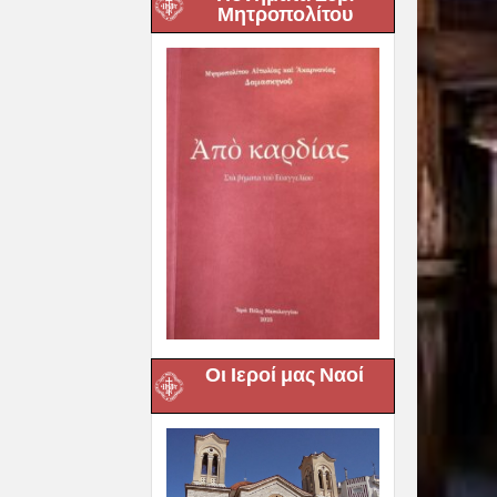
Μητροπολίτου
Οι Ιεροί μας Ναοί