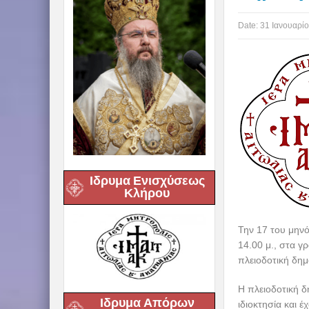
Date:
31 Ιανουαρίο
Ιδρυμα Ενισχύσεως
Κλήρου
Την 17 του μηνό
14.00 μ., στα γ
πλειοδοτική δη
Η πλειοδοτική δ
Ιδρυμα Απόρων
ιδιοκτησία και έ