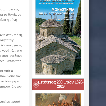
η σωτηρία της
ια το δικαίωμα
ίναι η μόνη
πάνω στην πόλη,
ότητα της
λιά τους χωρίς
 γονάτιζαν πιο
α τους ανέβαινε
μένου ανθρώπου.
κά σπίτια
απαλύνουν τον
σει δύναμη να
Επέτειος 200 Ετών 1826-
2026
ν μπροστά στον
αφτεί με χρυσά