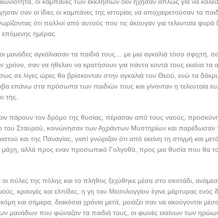
ιωνιότητα, οι καμπάνες των εκκλησιών δεν ήχησαν απλώς για να καλέ
χησαν σαν οι ίδιες οι καμπάνες της ιστορίας να αποχαιρετούσαν τα παιδ
ωρίζοντας ότι πολλοί από αυτούς που τις άκουγαν για τελευταία φορά 
ς επόμενης ημέρας.
 οι μανάδες αγκάλιασαν τα παιδιά τους… με μια αγκαλιά τόσο σφιχτή, σ
 χρόνο, σαν να ήθελαν να κρατήσουν για πάντα κοντά τους εκείνα τα
ως σε λίγες ώρες θα βρίσκονταν στην αγκαλιά του Θεού, ενώ τα δάκρ
βα επάνω στα πρόσωπα των παιδιών τους και γίνονταν η τελευταία ευλ
ο της.
ριν πάρουν τον δρόμο της θυσίας, πέρασαν από τους ναούς, προσκύνησ
ίο του Σταυρού, κοινώνησαν των Αχράντων Μυστηρίων και παρέδωσαν τ
ιστού και της Παναγίας, γιατί γνώριζαν ότι από εκείνη τη στιγμή και μετ
 μάχη, αλλά προς εναν προσωπικό Γολγοθά, προς μια θυσία που θα το
ν οι πύλες της πόλης και το πλήθος ξεχύθηκε μέσα στο σκοτάδι, ανάμε
ούς, κραυγές και ελπίδες, η γη του Μεσολογγίου έγινε μάρτυρας ενός
κόμη και σήμερα, διακόσια χρόνια μετά, μοιάζει σαν να ακούγονται μέσα
των μανάδων που φώναζαν τα παιδιά τους, οι φωνές εκείνων των ηρώω