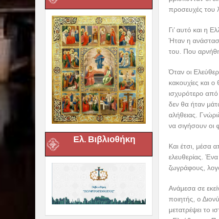
προσευχές του 
Γι’ αυτό και η 
Ήταν η ανάσταση
του. Που αρνήθη
Όταν οι Ελεύθερ
κακουχίες και ο
ισχυρότερο από 
δεν θα ήταν μάτ
αλήθειας. Γνώρι
να σιγήσουν οι 
Ελ. Βιβλιοθήκη
Και έτσι, μέσα
ελευθερίας. Έν
ζωγράφους, λογο
Ανάμεσα σε εκεί
ποιητής, ο Διον
μετατρέψει το ι