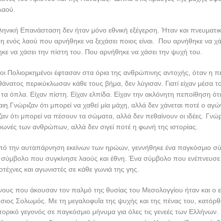
λαού.
Ελληνική Επανάσταση δεν ήταν μόνο εθνική εξέγερση. Ήταν και πνευματ
 ενός λαού που αρνήθηκε να ξεχάσει ποιος είναι. Που αρνήθηκε να χ
κε να χάσει την πίστη του. Που αρνήθηκε να χάσει την ψυχή του.
οι Πολιορκημένοι έφτασαν στα όρια της ανθρώπινης αντοχής, όταν η πεί
 θάνατος περικύκλωσαν κάθε τους βήμα, δεν λύγισαν. Γιατί είχαν μέσα το
τα όπλα. Είχαν πίστη. Είχαν ελπίδα. Είχαν την ακλόνητη πεποίθηση ότι
αιη.Γνώριζαν ότι μπορεί να χαθεί μία μάχη, αλλά δεν χάνεται ποτέ ο αγώ
ζαν ότι μπορεί να πέσουν τα σώματα, αλλά δεν πεθαίνουν οι ιδέες. Γνώρ
φωνές των ανθρώπων, αλλά δεν σιγεί ποτέ η φωνή της ιστορίας.
 από την αυταπάρνηση εκείνων των ηρώων, γεννήθηκε ένα παγκόσμιο σ
α σύμβολο που συγκίνησε λαούς και έθνη. Ένα σύμβολο που ενέπνευσε 
τέχνες και αγωνιστές σε κάθε γωνιά της γης.
νους που άκουσαν τον παλμό της θυσίας του Μεσολογγίου ήταν και ο ε
ύσιος Σολωμός. Με τη μεγαλοφυΐα της ψυχής και της πένας του, κατόρ
στορικό γεγονός σε παγκόσμιο μήνυμα για όλες τις γενεές των Ελλήνων.