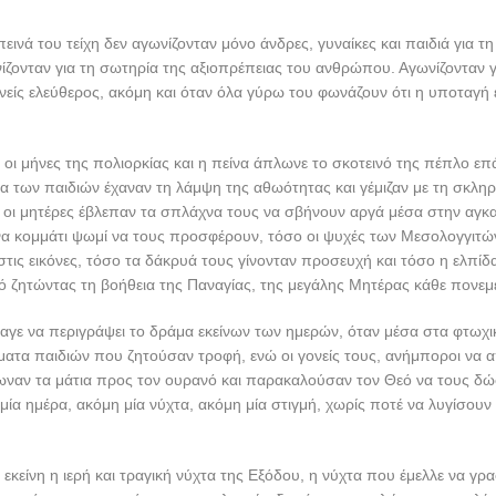
εινά του τείχη δεν αγωνίζονταν μόνο άνδρες, γυναίκες και παιδιά για τ
ίζονταν για τη σωτηρία της αξιοπρέπειας του ανθρώπου. Αγωνίζονταν γ
νείς ελεύθερος, ακόμη και όταν όλα γύρω του φωνάζουν ότι η υποταγή ε
ι μήνες της πολιορκίας και η πείνα άπλωνε το σκοτεινό της πέπλο ε
 των παιδιών έχαναν τη λάμψη της αθωότητας και γέμιζαν με τη σκληρ
 οι μητέρες έβλεπαν τα σπλάχνα τους να σβήνουν αργά μέσα στην αγκα
να κομμάτι ψωμί να τους προσφέρουν, τόσο οι ψυχές των Μεσολογγιτών
τις εικόνες, τόσο τα δάκρυά τους γίνονταν προσευχή και τόσο η ελπίδ
ό ζητώντας τη βοήθεια της Παναγίας, της μεγάλης Μητέρας κάθε πονε
αγε να περιγράψει το δράμα εκείνων των ημερών, όταν μέσα στα φτωχι
ατα παιδιών που ζητούσαν τροφή, ενώ οι γονείς τους, ανήμποροι να 
ωναν τα μάτια προς τον ουρανό και παρακαλούσαν τον Θεό να τους δώ
μία ημέρα, ακόμη μία νύχτα, ακόμη μία στιγμή, χωρίς ποτέ να λυγίσου
 εκείνη η ιερή και τραγική νύχτα της Εξόδου, η νύχτα που έμελλε να γρ