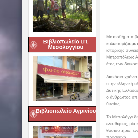
Με αισθήματα βα
Βιβλιοπωλείο Ι.Π.
καλωσορίζουμε 
Μεσολογγίου
ιστορικής συνεί
Μητροπόλεως Αιτ
έτος των διακο
Διακόσια χρόνια
στην ελληνική α
Δυτικής Ελλάδας
ο άνθρωπος υπερ
θυσίας.
Βιβλιοπωλείο Αγρινίου
Το Μεσολόγγι δε
ελευθερίας, μία
θυσιαστήριο, έν
προσευχή.