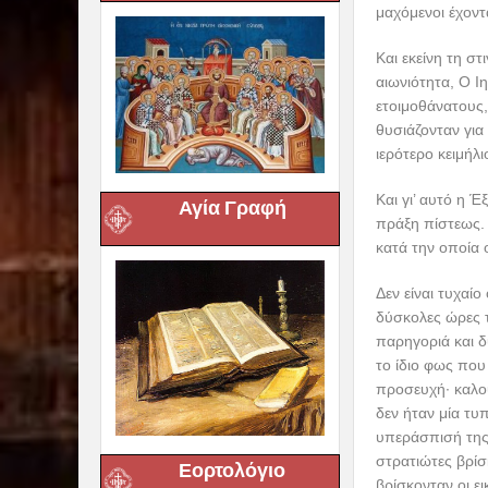
μαχόμενοι έχοντ
Και εκείνη τη σ
αιωνιότητα, Ο 
ετοιμοθάνατους
θυσιάζονταν για
ιερότερο κειμήλ
Και γι’ αυτό η 
Αγία Γραφή
πράξη πίστεως. 
κατά την οποία 
Δεν είναι τυχαίο
δύσκολες ώρες τ
παρηγοριά και δ
το ίδιο φως που
προσευχή· καλο
δεν ήταν μία τυ
υπεράσπισή της 
στρατιώτες βρίσ
Εορτολόγιο
βρίσκονταν οι ε