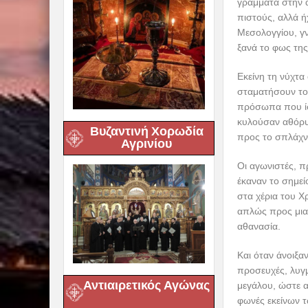
γράμματα στην α
πιστούς, αλλά ή
Μεσολογγίου, γν
ξανά το φως τη
Εκείνη τη νύχτα
σταματήσουν τον
πρόσωπα που ίσ
κυλούσαν αθόρυ
Βυζαντινή Χορωδία
προς το σπλάχν
Αγρινίου
Οι αγωνιστές, π
έκαναν το σημε
στα χέρια του Χρ
απλώς προς μια
αθανασία.
Και όταν άνοιξα
προσευχές, λυγμ
Αντιαιρετικός Αγώνας
μεγάλου, ώστε α
φωνές εκείνων 