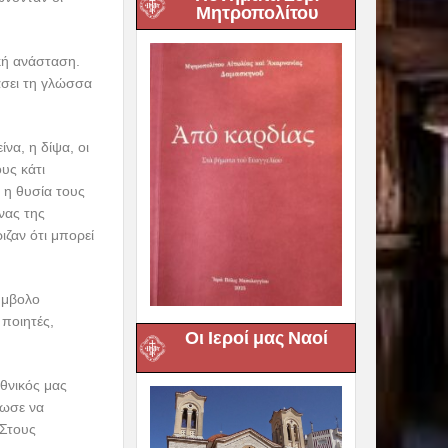
Μητροπολίτου
ική ανάσταση.
άσει τη γλώσσα
να, η δίψα, οι
υς κάτι
 η θυσία τους
νας της
ιζαν ότι μπορεί
ύμβολο
ποιητές,
Οι Ιεροί μας Ναοί
θνικός μας
θωσε να
 Στους