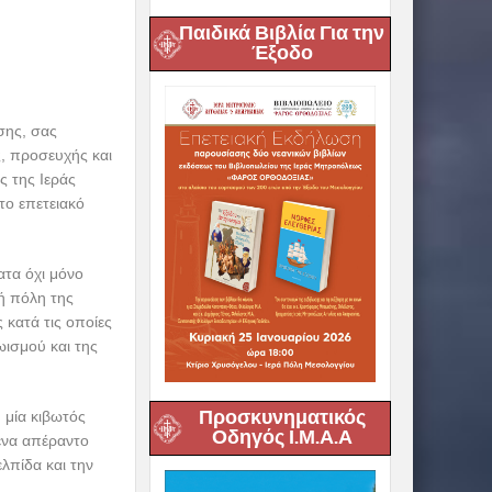
Παιδικά Βιβλία Για την
Έξοδο
σης, σας
, προσευχής και
ς της Ιεράς
το επετειακό
ατα όχι μόνο
ρή πόλη της
 κατά τις οποίες
ωισμού και της
Προσκυνηματικός
 μία κιβωτός
Οδηγός Ι.Μ.Α.Α
 ένα απέραντο
λπίδα και την