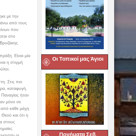
ηκε με την
πάνω από τους
είνων που
αται στο
 Βρυζάκης
πράξη. Είναι μία
Οι Τοπικοί μας Άγιοι
ναι η στιγμή
ύλοι.
τη. Στις πιο
έρα, καταφυγή,
ς Παναγίας ήταν
σαν μόνο σε
 από κάθε μάχη
 Θεού και ότι η
λα στους
σημαίες
Πονήματα Σεβ.
ώνονταν οι