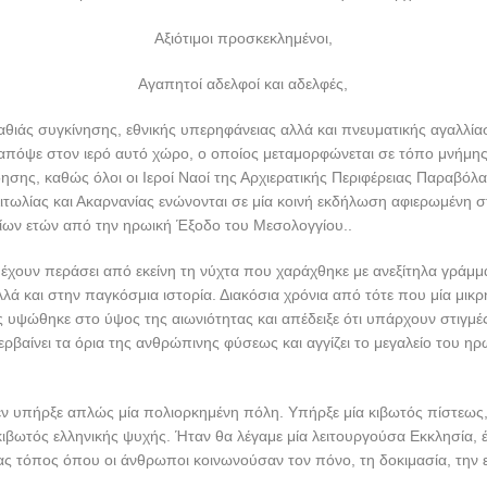
Αξιότιμοι προσκεκλημένοι,
Αγαπητοί αδελφοί και αδελφές,
θιάς συγκίνησης, εθνικής υπερηφάνειας αλλά και πνευματικής αγαλλία
απόψε στον ιερό αυτό χώρο, ο οποίος μεταμορφώνεται σε τόπο μνήμης
δησης, καθώς όλοι οι Ιεροί Ναοί της Αρχιερατικής Περιφέρειας Παραβόλα
ωλίας και Ακαρνανίας ενώνονται σε μία κοινή εκδήλωση αφιερωμένη σ
σίων ετών από την ηρωική Έξοδο του Μεσολογγίου..
 έχουν περάσει από εκείνη τη νύχτα που χαράχθηκε με ανεξίτηλα γράμμ
λλά και στην παγκόσμια ιστορία. Διακόσια χρόνια από τότε που μία μικ
 υψώθηκε στο ύψος της αιωνιότητας και απέδειξε ότι υπάρχουν στιγμές
βαίνει τα όρια της ανθρώπινης φύσεως και αγγίζει το μεγαλείο του ηρ
ν υπήρξε απλώς μία πολιορκημένη πόλη. Υπήρξε μία κιβωτός πίστεως,
 κιβωτός ελληνικής ψυχής. Ήταν θα λέγαμε μία λειτουργούσα Εκκλησία,
ας τόπος όπου οι άνθρωποι κοινωνούσαν τον πόνο, τη δοκιμασία, την ε