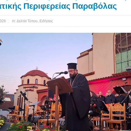
ατικής Περιφερείας Παραβόλας
2026
in:
Δελτία Τύπου
,
Ειδήσεις