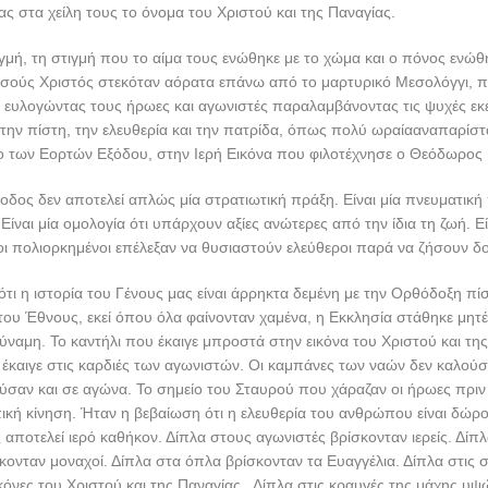
ας στα χείλη τους το όνομα του Χριστού και της Παναγίας.
τιγμή, τη στιγμή που το αίμα τους ενώθηκε με το χώμα και ο πόνος ενώθ
Ιησούς Χριστός στεκόταν αόρατα επάνω από το μαρτυρικό Μεσολόγγι, 
, ευλογώντας τους ήρωες και αγωνιστές παραλαμβάνοντας τις ψυχές εκ
 την πίστη, την ελευθερία και την πατρίδα, όπως πολύ ωραίααναπαρίστ
ιο των Εορτών Εξόδου, στην Ιερή Εικόνα που φιλοτέχνησε ο Θεόδωρος
Έξοδος δεν αποτελεί απλώς μία στρατιωτική πράξη. Είναι μία πνευματική 
Είναι μία ομολογία ότι υπάρχουν αξίες ανώτερες από την ίδια τη ζωή. Εί
οι πολιορκημένοι επέλεξαν να θυσιαστούν ελεύθεροι παρά να ζήσουν δο
 ότι η ιστορία του Γένους μας είναι άρρηκτα δεμένη με την Ορθόδοξη πίσ
ου Έθνους, εκεί όπου όλα φαίνονταν χαμένα, η Εκκλησία στάθηκε μητ
ύναμη. Το καντήλι που έκαιγε μπροστά στην εικόνα του Χριστού και τη
 έκαιγε στις καρδιές των αγωνιστών. Οι καμπάνες των ναών δεν καλού
ύσαν και σε αγώνα. Το σημείο του Σταυρού που χάραζαν οι ήρωες πριν
πική κίνηση. Ήταν η βεβαίωση ότι η ελευθερία του ανθρώπου είναι δώρο
αποτελεί ιερό καθήκον. Δίπλα στους αγωνιστές βρίσκονταν ιερείς. Δίπ
κονταν μοναχοί. Δίπλα στα όπλα βρίσκονταν τα Ευαγγέλια. Δίπλα στις 
ικόνες του Χριστού και της Παναγίας. Δίπλα στις κραυγές της μάχης υψ