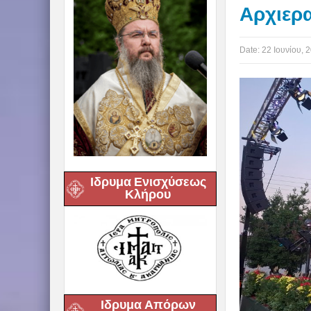
Αρχιερ
Date:
22 Ιουνίου, 
Ιδρυμα Ενισχύσεως
Κλήρου
Ιδρυμα Απόρων