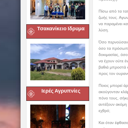
Πίσω από τα ταπ
ζωής τους. Αγων
να παραμένει κα
Τσακανίκειο Ιδρυμα
λύση.
Όσο περνούσαν ο
όσο τα πρόσωπα
δοκιμασίας, όσο
να έχουν ούτε έ
βαθιά μπροστά σ
προς τον ουραν
Ποιος μπορεί άρ
Ιερές Αγρυπνίες
ακούγονταν κλάμ
πόνο τους, σήκ
αντέξουν ακόμη 
εχθρό;
Και όταν έφθασε