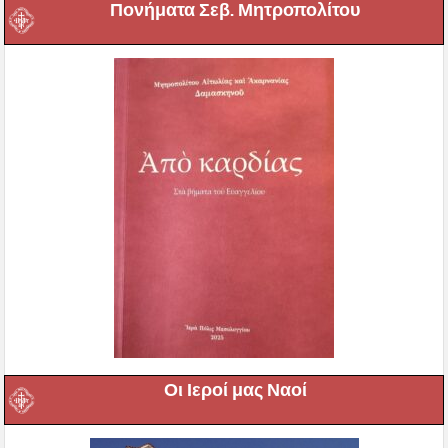
Πονήματα Σεβ. Μητροπολίτου
Οι Ιεροί μας Ναοί