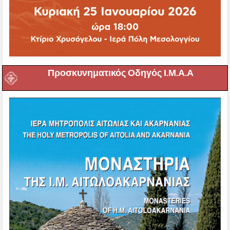
Προσκυνηματικός Οδηγός Ι.Μ.Α.Α