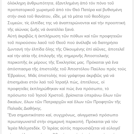
ὁλόκληρη ἀνθρωπότητα, ἐξαντλημένη ἀπό τόν πόνο τοῦ
προπατορικοῦ χωρισμοῦ ἀπό τόν Θεό Πατέρα καί βυθισμένη
στήν σκιά τοῦ θανάτου, εἶδε, μέ τά μάτια τοῦ θεοδόχου
Συμεών, τίς ἐλπίδες της νά ἀναπτερώνονται καί τήν προοπτική
τῆς αἰώνιας ζωῆς νά ἀνατέλλει ξανά.
Αὐτή ἀκριβῶς ἡ ἐκπλήρωση τῶν πόθων καί τῶν προφητειῶν
τοῦ περιούσιου λαοῦ τοῦ Θεοῦ πού ἀνέλαβε νά διατηρήσει
ζωντανή τήν ἐλπίδα ὅλης τῆς Οἰκουμένης ἐπί αἰῶνες, ἀποτελεῖ
καί τήν αἰτία τῆς ἐπιλογῆς τῆς σημερινῆς Ἀποστολικής
περικοπῆς ἐκ μέρους τῆς Ἐκκλησίας μας. Πρόκειται γιά ἕνα
ἀπόσπασμα τῆς ἐπιστολῆς τοῦ Ἀποστόλου Παύλου πρός τούς
Ἑβραίους. Μιᾶς ἐπιστολής πού γράφτηκε ἀκριβῶς γιά νά
ἐπισημάνει στόν λαό τοῦ Ἰσραήλ πώς, ἐπιτέλους, οἱ
προφητεῖες ἐκπληρώθηκαν καί πώς ἕνα πρόσωπο, τό
πρόσωπο τοῦ Ἰησοῦ Χριστοῦ, βρίσκεται ὑπεράνω ὅλων τῶν
δικαίων, ὅλων τῶν Πατριαρχῶν καί ὅλων τῶν Προφητῶν τῆς
Παλαιᾶς Διαθήκης.
Ἕνα σημαντικότατο καί, συγχρόνως, αἰνιγματικό πρόσωπο
πρωταγωνιστεῖ στήν σημερινή περικοπή. Πρόκειται γιά τόν
Ἱερέα Μελχισεδέκ. Ὁ Ἱερέας αὐτός παρουσιάζεται νά εὐλογεῖ