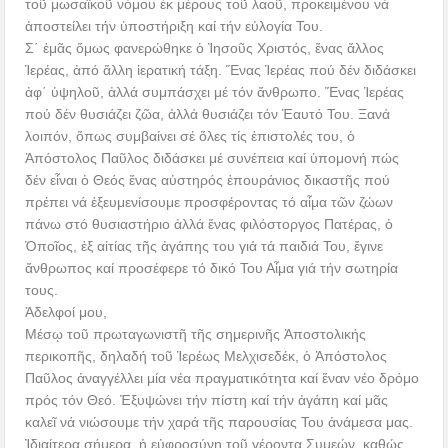
τοῦ μωσαϊκοῦ νόμου ἐκ μέρους τοῦ λαοῦ, προκειμένου νά
ἀποστείλει τήν ὑποστήριξη καί τήν εὐλογία Του.
Σ΄ ἐμᾶς ὅμως φανερώθηκε ὁ Ἰησοῦς Χριστός, ἕνας ἄλλος
Ἱερέας, ἀπό ἄλλη ἱερατική τάξη. Ἕνας Ἱερέας πού δέν διδάσκει
ἀφ΄ ὑψηλοῦ, ἀλλά συμπάσχει μέ τόν ἄνθρωπο. Ἕνας Ἱερέας
πού δέν θυσιάζει ζῶα, ἀλλά θυσιάζει τόν Ἑαυτό Του. Ξανά
λοιπόν, ὅπως συμβαίνει σέ ὅλες τίς ἐπιστολές του, ὁ
Ἀπόστολος Παῦλος διδάσκει μέ συνέπεια καί ὑπομονή πώς
δέν εἶναι ὁ Θεός ἕνας αὐστηρός ἐπουράνιος δικαστῆς πού
πρέπει νά ἐξευμενίσουμε προσφέροντας τό αἷμα τῶν ζώων
πάνω στό θυσιαστήριο ἀλλά ἕνας φιλόστοργος Πατέρας, ὁ
Ὁποῖος, ἐξ αἰτίας τῆς ἀγάπης του γιά τά παιδιά Του, ἔγινε
ἄνθρωπος καί προσέφερε τό δικό Του Αἷμα γιά τήν σωτηρία
τους.
Ἀδελφοί μου,
Μέσῳ τοῦ πρωταγωνιστῆ τῆς σημερινῆς Ἀποστολικής
περικοπῆς, δηλαδή τοῦ Ἱερέως Μελχισεδέκ, ὁ Ἀπόστολος
Παῦλος ἀναγγέλλει μία νέα πραγματικότητα καί ἕναν νέο δρόμο
πρός τόν Θεό. Ἐξυψώνει τήν πίστη καί τήν ἀγάπη καί μᾶς
καλεῖ νά νιώσουμε τήν χαρά τῆς παρουσίας Του ἀνάμεσα μας.
Ἰδιαίτερα σήμερα, ἡ εὐφροσύνη τοῦ γέροντα Συμεών, καθώς