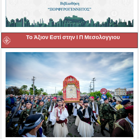
Το Άξιον Εστί στην Ι Π Μεσολογγιου