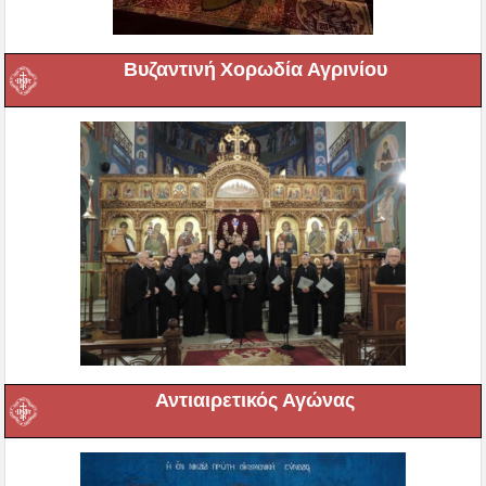
Βυζαντινή Χορωδία Αγρινίου
Αντιαιρετικός Αγώνας