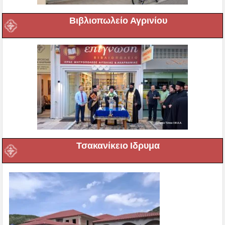
Βιβλιοπωλείο Αγρινίου
Τσακανίκειο Ιδρυμα