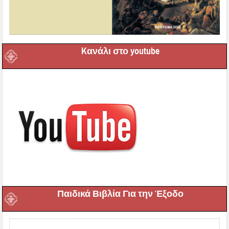
Kανάλι στο youtube
Παιδικά Βιβλία Για την Έξοδο