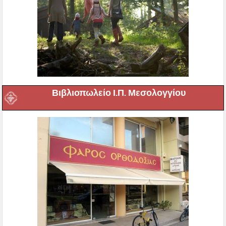
Βιβλιοπωλείο Ι.Π. Μεσολογγίου