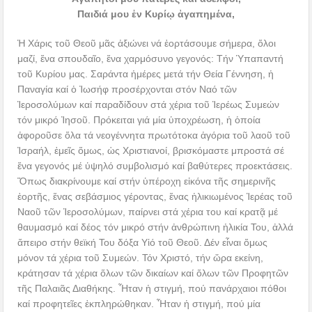
Παιδιά μου ἐν Κυρίῳ ἀγαπημένα,
Ἡ Χάρις τοῦ Θεοῦ μᾶς ἀξιώνει νά ἑορτάσουμε σήμερα, ὅλοι
μαζί, ἕνα σπουδαῖο, ἕνα χαρμόσυνο γεγονός: Τήν Ὑπαπαντή
τοῦ Κυρίου μας. Σαράντα ἡμέρες μετά τήν Θεία Γέννηση, ἡ
Παναγία καί ὁ Ἰωσήφ προσέρχονται στόν Ναό τῶν
Ἱεροσολύμων καί παραδίδουν στά χέρια τοῦ Ἱερέως Συμεών
τόν μικρό Ἰησοῦ. Πρόκειται γιά μία ὑποχρέωση, ἡ ὁποία
ἀφοροῦσε ὅλα τά νεογέννητα πρωτότοκα ἀγόρια τοῦ λαοῦ τοῦ
Ἰσραήλ, ἐμεῖς ὅμως, ὡς Χριστιανοί, βρισκόμαστε μπροστά σέ
ἕνα γεγονός μέ ὑψηλό συμβολισμό καί βαθύτερες προεκτάσεις.
Ὅπως διακρίνουμε καί στήν ὑπέροχη εἰκόνα τῆς σημερινῆς
ἑορτῆς, ἕνας σεβάσμιος γέροντας, ἕνας ἡλικιωμένος Ἱερέας τοῦ
Ναοῦ τῶν Ἱεροσολύμων, παίρνει στά χέρια του καί κρατᾷ μέ
θαυμασμό καί δέος τόν μικρό στήν ἀνθρώπινη ἡλικία Του, ἀλλά
ἄπειρο στήν θεϊκή Του δόξα Υἱό τοῦ Θεοῦ. Δέν εἶναι ὅμως
μόνον τά χέρια τοῦ Συμεών. Τόν Χριστό, τήν ὥρα εκείνη,
κράτησαν τά χέρια ὅλων τῶν δικαίων καί ὅλων τῶν Προφητῶν
τῆς Παλαιᾶς Διαθήκης. Ἦταν ἡ στιγμή, πού πανάρχαιοι πόθοι
καί προφητεῖες ἐκπληρώθηκαν. Ἦταν ἡ στιγμή, πού μία