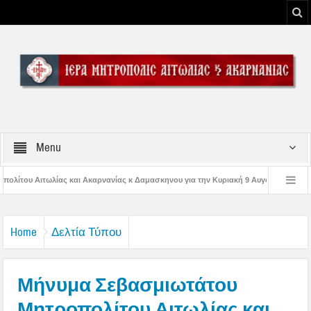
Menu
ανίας κ Δαμασκηνου για την Κυριακή 9 Αυγούστου 2026
Η εορτή της Μεταμο
ς Παναγίας
Δέηση υπέρ των πυροσβεστών και των πυροπλήκτων στην Ι. Μ. 
Home
Δελτία Τύπου
Μήνυμα Σεβασμιωτάτου
Μητροπολίτου Αιτωλίας και