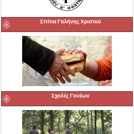
Σπίτια Γαλήνης Χριστού
Σχολές Γονέων