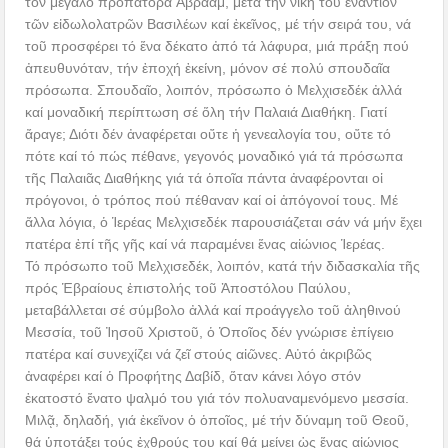
τόν μεγάλο προπάτορα Ἀβραάμ, μετά τήν νίκη του ἐναντίον
τῶν εἰδωλολατρῶν Βασιλέων καί ἐκεῖνος, μέ τήν σειρά του, νά
τοῦ προσφέρει τό ἕνα δέκατο ἀπό τά λάφυρα, μιά πράξη πού
ἀπευθυνόταν, τήν ἐποχή ἐκείνη, μόνον σέ πολύ σπουδαῖα
πρόσωπα. Σπουδαῖο, λοιπόν, πρόσωπο ὁ Μελχισεδέκ ἀλλά
καί μοναδική περίπτωση σέ ὅλη τήν Παλαιά Διαθήκη. Γιατί
ἄραγε; Διότι δέν ἀναφέρεται οὔτε ἡ γενεαλογία του, οὔτε τό
πότε καί τό πώς πέθανε, γεγονός μοναδικό γιά τά πρόσωπα
τῆς Παλαιᾶς Διαθήκης γιά τά ὁποῖα πάντα ἀναφέρονται οἱ
πρόγονοι, ὁ τρόπος πού πέθαναν καί οἱ ἀπόγονοί τους. Μέ
ἄλλα λόγια, ὁ Ἱερέας Μελχισεδέκ παρουσιάζεται σάν νά μήν ἔχει
πατέρα ἐπί τῆς γῆς καί νά παραμένει ἕνας αἰώνιος Ἱερέας.
Τό πρόσωπο τοῦ Μελχισεδέκ, λοιπόν, κατά τήν διδασκαλία τῆς
πρός Ἑβραίους ἐπιστολής τοῦ Ἀποστόλου Παύλου,
μεταβάλλεται σέ σύμβολο ἀλλά καί προάγγελο τοῦ ἀληθινού
Μεσσία, τοῦ Ἰησοῦ Χριστοῦ, ὁ Ὁποῖος δέν γνώρισε ἐπίγειο
πατέρα καί συνεχίζει νά ζεῖ στούς αἰῶνες. Αὐτό ἀκριβῶς
ἀναφέρει καί ὁ Προφήτης Δαβίδ, ὅταν κάνει λόγο στόν
ἑκατοστό ἔνατο ψαλμό του γιά τόν πολυαναμενόμενο μεσσία.
Μιλᾷ, δηλαδή, γιά ἐκεῖνον ὁ ὁποῖος, μέ τήν δύναμη τοῦ Θεοῦ,
θά ὑποτάξει τούς ἐχθρούς του καί θά μείνει ὡς ἕνας αἰώνιος