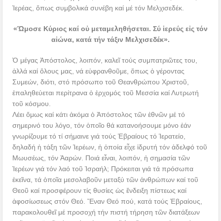
Ἱερέας, ὅπως συμβολικά συνέβη καί μέ τόν Μελχισεδέκ.
«Ὥμοσε Κύριος καί οὐ μεταμεληθήσεται. Σύ ἱερεύς εἰς τόν
αἰώνα, κατά τήν τάξιν Μελχισεδέκ».
Ὁ μέγας Ἀπόστολος, λοιπόν, καλεῖ τούς συμπατριῶτες του,
ἀλλά καί ὅλους μας, νά εὐφρανθοῦμε, ὅπως ὁ γέροντας
Συμεών, διότι, στό πρόσωπο τοῦ Θεανθρώπου Χριστοῦ,
ἐπαληθεύεται περίτρανα ὁ ἐρχομός τοῦ Μεσσία καί Λυτρωτή
τοῦ κόσμου.
Λέει ὅμως καί κάτι ἀκόμα ὁ Ἀπόστολος τῶν ἐθνῶν μέ τό
σημερινό του λόγο, τόν ὁποῖο θά κατανοήσουμε μόνο ἐάν
γνωρίζουμε τό τί σήμαινε γιά τούς Ἑβραίους τό Ἱερατείο,
δηλαδή ἡ τάξη τῶν Ἱερέων, ἡ ὁποία εἶχε ἱδρυτή τόν ἀδελφό τοῦ
Μωυσέως, τόν Ἀαρών. Ποιά εἶναι, λοιπόν, ἡ σημασία τῶν
Ἱερέων γιά τόν λαό τοῦ Ἰσραήλ; Πρόκειται γιά τά πρόσωπα
ἐκεῖνα, τά ὁποῖα μεσολαβοῦν μεταξύ τῶν ἀνθρώπων καί τοῦ
Θεοῦ καί προσφέρουν τίς θυσίες ὡς ἔνδειξη πίστεως καί
ἀφοσίωσεως στόν Θεό. Ἕναν Θεό πού, κατά τούς Ἑβραίους,
παρακολουθεῖ μέ προσοχή τήν πιστή τήρηση τῶν διατάξεων