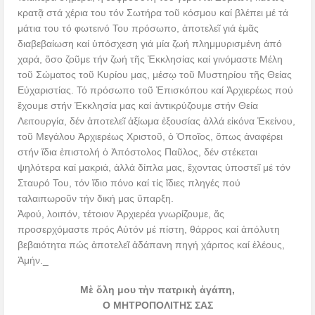
κρατᾷ στά χέρια του τόν Σωτήρα τοῦ κόσμου καί βλέπει μέ τά
μάτια του τό φωτεινό Του πρόσωπο, ἀποτελεῖ γιά ἐμᾶς
διαβεβαίωση καί ὑπόσχεση γιά μία ζωή πλημμυρισμένη ἀπό
χαρά, ὅσο ζοῦμε τήν ζωή τῆς Ἐκκλησίας καί γινόμαστε Μέλη
τοῦ Σώματος τοῦ Κυρίου μας, μέσῳ τοῦ Μυστηρίου τῆς Θείας
Εὐχαριστίας. Τό πρόσωπο τοῦ Ἐπισκόπου καί Ἀρχιερέως πού
ἔχουμε στήν Ἐκκλησία μας καί ἀντικρύζουμε στήν Θεία
Λειτουργία, δέν ἀποτελεῖ ἀξίωμα ἐξουσίας ἀλλά εἰκόνα Ἐκείνου,
τοῦ Μεγάλου Ἀρχιερέως Χριστοῦ, ὁ Ὁποῖος, ὅπως ἀναφέρει
στήν ἴδια ἐπιστολή ὁ Ἀπόστολος Παῦλος, δέν στέκεται
ψηλότερα καί μακριά, ἀλλά δίπλα μας, ἔχοντας ὑποστεῖ μέ τόν
Σταυρό Του, τόν ἴδιο πόνο καί τίς ἴδιες πληγές πού
ταλαιπωροῦν τήν δική μας ὕπαρξη.
Ἀφού, λοιπόν, τέτοιον Ἀρχιερέα γνωρίζουμε, ἄς
προσερχόμαστε πρός Αὐτόν μέ πίστη, θάρρος καί ἀπόλυτη
βεβαιότητα πώς ἀποτελεῖ ἀδάπανη πηγή χάριτος καί ἐλέους,
Ἀμήν._
Μὲ ὅλη μου τὴν πατρικὴ ἀγάπη,
Ο ΜΗΤΡΟΠΟΛΙΤΗΣ ΣΑΣ