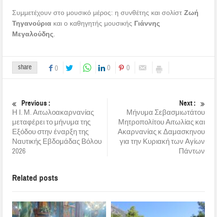
Συμμετέχουν στο μουσικό μέρος: η συνθέτης και σολίστ
Ζωή
Τηγανούρια
και ο καθηγητής μουσικής
Γιάννης
Μεγαλούδης
.
share
0
0
0
Previous :
Next :
Η Ι. Μ. Αιτωλοακαρνανίας
Μήνυμα Σεβασμιωτάτου
μεταφέρει το μήνυμα της
Μητροπολίτου Αιτωλίας και
Εξόδου στην έναρξη της
Ακαρνανίας κ Δαμασκηνου
Ναυτικής Εβδομάδας Βόλου
για την Κυριακή των Αγίων
2026
Πάντων
Related posts