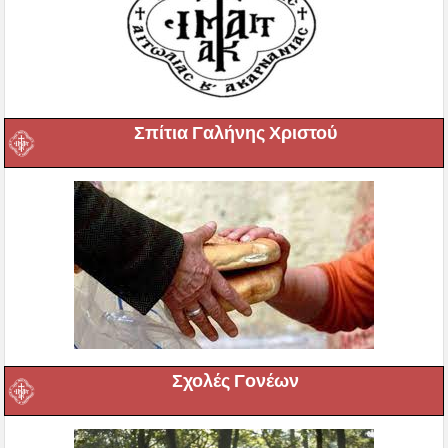
Σπίτια Γαλήνης Χριστού
Σχολές Γονέων