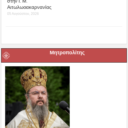
στην Ι. Μ.
Αιτωλωοακαρνανίας
05 Αυγούστου, 2026
Μητροπολίτης