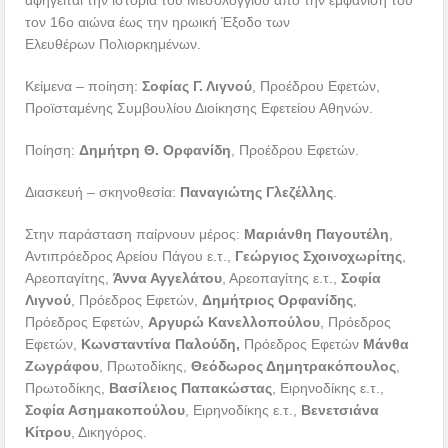
αφηγείται την ιστορία του Μεσολογγίου από την εμφάνισή του
τον 16ο αιώνα έως την ηρωική Έξοδο των
Ελευθέρων Πολιορκημένων.
Κείμενα – ποίηση:
Σοφίας Γ. Λιγνού
, Προέδρου Εφετών,
Προϊσταμένης Συμβουλίου Διοίκησης Εφετείου Αθηνών.
Ποίηση:
Δημήτρη Θ. Ορφανίδη
, Προέδρου Εφετών.
Διασκευή – σκηνοθεσία:
Παναγιώτης Γλεζέλλης
.
Στην παράσταση παίρνουν μέρος:
Μαριάνθη Παγουτέλη
,
Αντιπρόεδρος Αρείου Πάγου ε.τ.,
Γεώργιος Σχοινοχωρίτης
,
Αρεοπαγίτης,
Άννα Αγγελάτου
, Αρεοπαγίτης ε.τ.,
Σοφία
Λιγνού
, Πρόεδρος Εφετών,
Δημήτριος Ορφανίδης
,
Πρόεδρος Εφετών,
Αργυρώ Κανελλοπούλου
, Πρόεδρος
Εφετών,
Κωνσταντίνα Παλούδη,
Πρόεδρος Εφετών
Μάνθα
Ζωγράφου
, Πρωτοδίκης,
Θεόδωρος Δημητρακόπουλος
,
Πρωτοδίκης,
Βασίλειος Παπακώστας
, Ειρηνοδίκης ε.τ.,
Σοφία Ασημακοπούλου
, Ειρηνοδίκης ε.τ.,
Βενετσιάνα
Κίτρου
, Δικηγόρος.