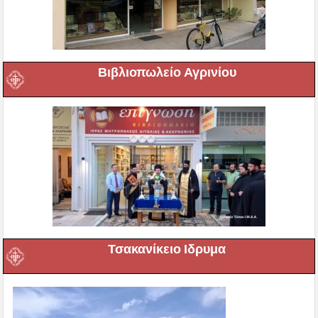
Βιβλιοπωλείο Αγρινίου
Τσακανίκειο Ιδρυμα