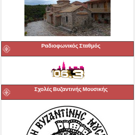
Ραδιοφωνικός Σταθμός
Σχολές Βυζαντινής Μουσικής