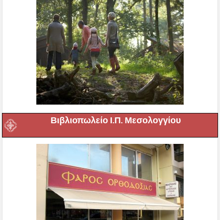
Βιβλιοπωλείο Ι.Π. Μεσολογγίου