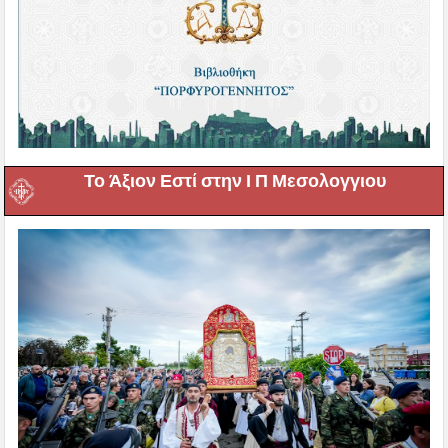
Το Άξιον Εστί στην Ι Π Μεσολογγιου