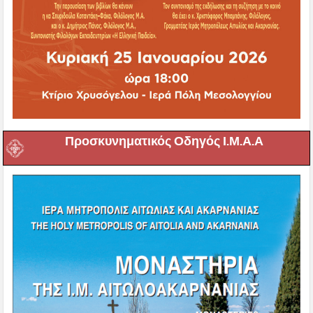
Προσκυνηματικός Οδηγός Ι.Μ.Α.Α