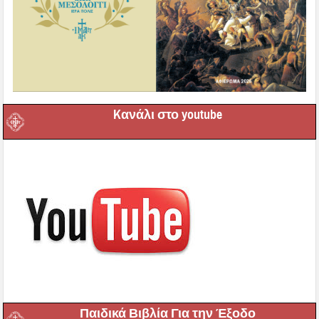
Kανάλι στο youtube
Παιδικά Βιβλία Για την Έξοδο