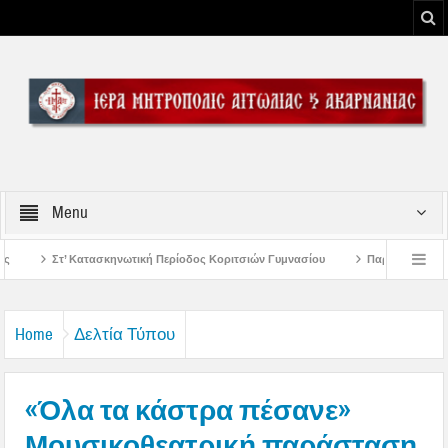
Menu
ή Περίοδος Κοριτσιών Γυμνασίου
Παρακλήσεις πρώτης εβδομάδος Δεκαπεντα
του Μεσολογγίου
Μήνυμα Σεβασμιωτάτου Μητροπολίτου Αιτωλίας και Ακαρναν
Home
Δελτία Τύπου
«Όλα τα κάστρα πέσανε»
Μουσικοθεατρική παράσταση