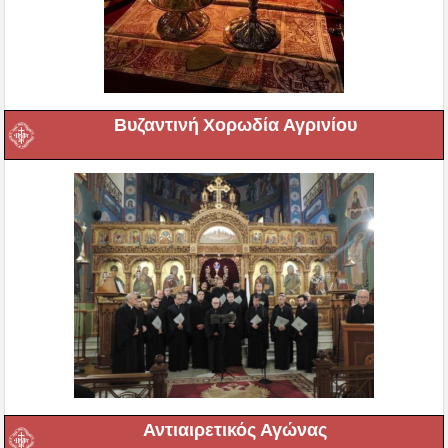
Βυζαντινή Χορωδία Αγρινίου
Αντιαιρετικός Αγώνας