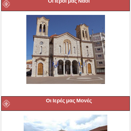
Οι Ιεροί μας Ναοί
Οι Ιερές μας Μονές