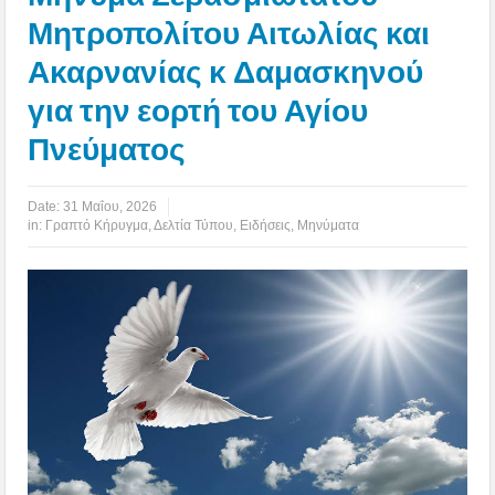
Μητροπολίτου Αιτωλίας και
Ακαρνανίας κ Δαμασκηνού
για την εορτή του Αγίου
Πνεύματος
Date:
31 Μαΐου, 2026
in:
Γραπτό Κήρυγμα
,
Δελτία Τύπου
,
Ειδήσεις
,
Μηνύματα