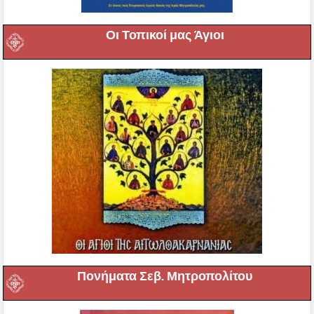
Οι Τοπικοί μας Άγιοι
Πονήματα Σεβ. Μητροπολίτου