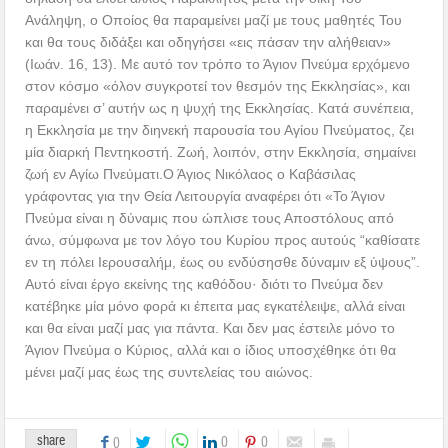
Ανάληψη, ο Οποίος θα παραμείνει μαζί με τους μαθητές Του
και θα τους διδάξει και οδηγήσει «εις πάσαν την αλήθειαν»
(Ιωάν. 16, 13). Με αυτό τον τρόπο το Άγιον Πνεύμα ερχόμενο
στον κόσμο «όλον συγκροτεί τον θεσμόν της Εκκλησίας», και
παραμένει σ’ αυτήν ως η ψυχή της Εκκλησίας. Κατά συνέπεια,
η Εκκλησία με την διηνεκή παρουσία του Αγίου Πνεύματος, ζει
μία διαρκή Πεντηκοστή. Ζωή, λοιπόν, στην Εκκλησία, σημαίνει
ζωή εν Αγίω Πνεύματι.Ο Άγιος Νικόλαος ο Καβάσιλας
γράφοντας για την Θεία Λειτουργία αναφέρει ότι «Το Άγιον
Πνεύμα είναι η δύναμις που ώπλισε τους Αποστόλους από
άνω, σύμφωνα με τον λόγο του Κυρίου προς αυτούς “καθίσατε
εν τη πόλει Ιερουσαλήμ, έως ου ενδύσησθε δύναμιν εξ ύψους”.
Αυτό είναι έργο εκείνης της καθόδου· διότι το Πνεύμα δεν
κατέβηκε μία μόνο φορά κι έπειτα μας εγκατέλειψε, αλλά είναι
και θα είναι μαζί μας για πάντα. Και δεν μας έστειλε μόνο το
Άγιον Πνεύμα ο Κύριος, αλλά και ο ίδιος υποσχέθηκε ότι θα
μένει μαζί μας έως της συντελείας του αιώνος.
share
0
0
0