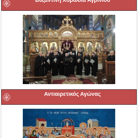
Βυζαντινή Χορωδία Αγρινίου
Αντιαιρετικός Αγώνας