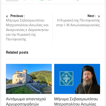
Previous :
Next :
Μήνυμα Σεβασμιωτάτου
Η Κυριακή της Πεντηκοστής
Μητροπολίτου Αιτωλίας και
στην Ι. Μ Αιτωλοακαρνανίας
Ακαρνανίας κ Δαμασκηνου
για την Κυριακή της
Πεντηκοστής
Related posts
Αντάμωμα απανταχού
Μήνυμα Σεβασμιωτάτου
Αργυροπηγαδιτών
Μητροπολίτου Αιτωλίας