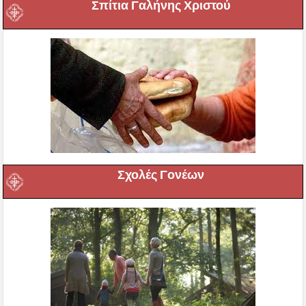
Σπίτια Γαλήνης Χριστού
Σχολές Γονέων