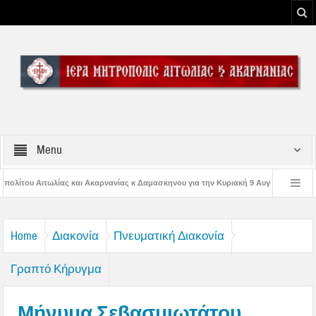
Menu
νίας κ Δαμασκηνου για την Κυριακή 9 Αυγούστου 2026
Η εορτή της Μεταμορ
 Παναγίας
Δέηση υπέρ των πυροσβεστών και των πυροπλήκτων στην Ι. Μ. Α
Home
Διακονία
Πνευματική Διακονία
Γραπτό Κήρυγμα
Μήνυμα Σεβασμιωτάτου