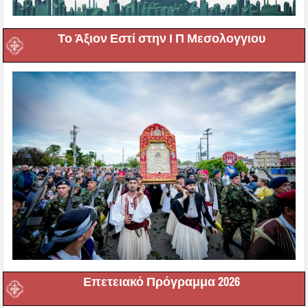
Το Άξιον Εστί στην Ι Π Μεσολογγιου
Επετειακό Πρόγραμμα 2026