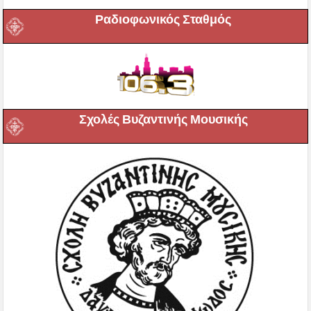
Ραδιοφωνικός Σταθμός
Σχολές Βυζαντινής Μουσικής