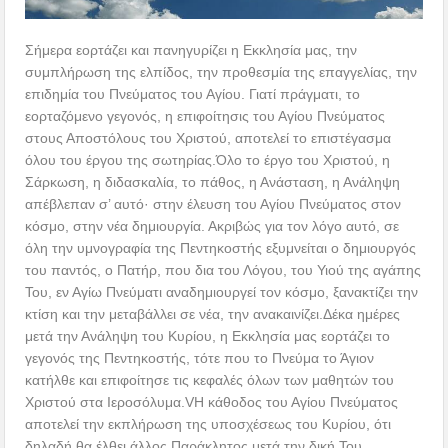
Σήμερα εορτάζει και πανηγυρίζει η Εκκλησία μας, την
συμπλήρωση της ελπίδος, την προθεσμία της επαγγελίας, την
επιδημία του Πνεύματος του Αγίου. Γιατί πράγματι, το
εορταζόμενο γεγονός, η επιφοίτησις του Αγίου Πνεύματος
στους Αποστόλους του Χριστού, αποτελεί το επιστέγασμα
όλου του έργου της σωτηρίας.Όλο το έργο του Χριστού, η
Σάρκωση, η διδασκαλία, το πάθος, η Ανάσταση, η Ανάληψη
απέβλεπαν σ’ αυτό· στην έλευση του Αγίου Πνεύματος στον
κόσμο, στην νέα δημιουργία. Ακριβώς για τον λόγο αυτό, σε
όλη την υμνογραφία της Πεντηκοστής εξυμνείται ο δημιουργός
του παντός, ο Πατήρ, που δια του Λόγου, του Υιού της αγάπης
Του, εν Αγίω Πνεύματι αναδημιουργεί τον κόσμο, ξανακτίζει την
κτίση και την μεταβάλλει σε νέα, την ανακαινίζει.Δέκα ημέρες
μετά την Ανάληψη του Κυρίου, η Εκκλησία μας εορτάζει το
γεγονός της Πεντηκοστής, τότε που το Πνεύμα το Άγιον
κατήλθε και επιφοίτησε τις κεφαλές όλων των μαθητών του
Χριστού στα Ιεροσόλυμα.VΗ κάθοδος του Αγίου Πνεύματος
αποτελεί την εκπλήρωση της υποσχέσεως του Κυρίου, ότι
δηλαδή θα έλθει άλλος Παράκλητος μετά την δική Του