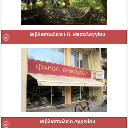
Βιβλιοπωλείο Ι.Π. Μεσολογγίου
Βιβλιοπωλείο Αγρινίου