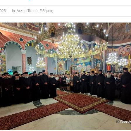
2025
in:
Δελτία Τύπου
,
Ειδήσεις