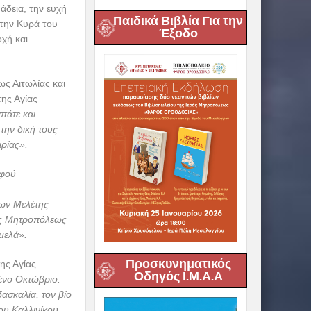
άδεια, την ευχή
Παιδικά Βιβλία Για την
στην Κυρά του
Έξοδο
χή και
ως Αιτωλίας και
της Αγίας
πάτε και
την δική τους
ιρίας».
αφού
λων Μελέτης
άς Μητροπόλεως
μελά».
Προσκυνηματικός
ης Αγίας
Οδηγός Ι.Μ.Α.Α
ένο Οκτώβριο.
ασκαλία, τον βίο
ου Καλλινίκου