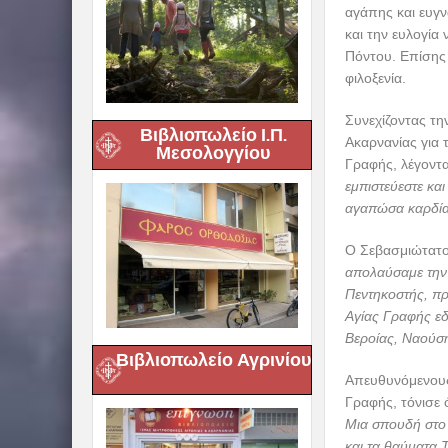
αγάπης και ευγν
και την ευλογία
Πόντου. Επίσης
φιλοξενία.
Συνεχίζοντας τη
Βιβλιοπωλείο Ι.Π.
Ακαρνανίας για 
Μεσολογγίου
Γραφής, λέγοντ
εμπιστεύεστε κα
αγαπώσα καρδία 
Ο Σεβασμιώτατο
απολαύσαμε την 
Πεντηκοστής, πρ
Αγίας Γραφής ε
Βεροίας, Ναούση
Βιβλιοπωλείο Αγρινίου
Απευθυνόμενους
Γραφής, τόνισε 
Μια σπουδή στο 
και τα θαύματα 