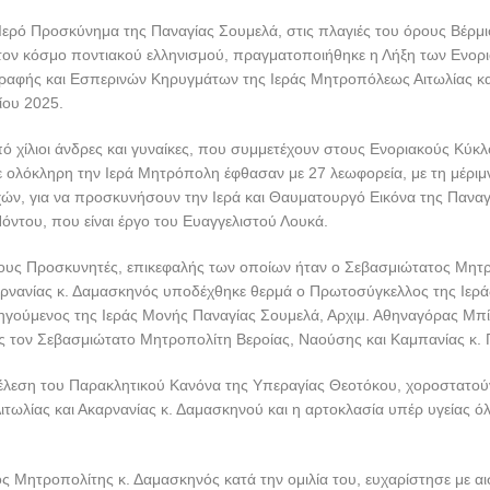
Ιερό Προσκύνημα της Παναγίας Σουμελά, στις πλαγιές του όρους Βέρμιο
 τον κόσμο ποντιακού ελληνισμού, πραγματοποιήθηκε η Λήξη των Ενο
Γραφής και Εσπερινών Κηρυγμάτων της Ιεράς Μητροπόλεως Αιτωλίας κα
νίου 2025.
ό χίλιοι άνδρες και γυναίκες, που συμμετέχουν στους Ενοριακούς Κύκ
 ολόκληρη την Ιερά Μητρόπολη έφθασαν με 27 λεωφορεία, με τη μέριμ
χών, για να προσκυνήσουν την Ιερά και Θαυματουργό Εικόνα της Παναγ
όντου, που είναι έργο του Ευαγγελιστού Λουκά.
 τους Προσκυνητές, επικεφαλής των οποίων ήταν ο Σεβασμιώτατος Μητ
καρνανίας κ. Δαμασκηνός υποδέχθηκε θερμά ο Πρωτοσύγκελλος της Ιε
θηγούμενος της Ιεράς Μονής Παναγίας Σουμελά, Αρχιμ. Αθηναγόρας Μπ
τον Σεβασμιώτατο Μητροπολίτη Βεροίας, Ναούσης και Καμπανίας κ. 
έλεση του Παρακλητικού Κανόνα της Υπεραγίας Θεοτόκου, χοροστατού
τωλίας και Ακαρνανίας κ. Δαμασκηνού και η αρτοκλασία υπέρ υγείας ό
 Μητροπολίτης κ. Δαμασκηνός κατά την ομιλία του, ευχαρίστησε με αι