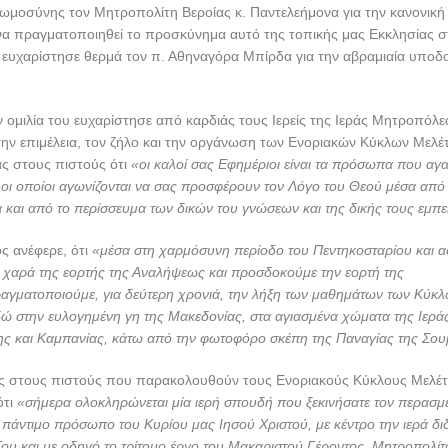
ωμοσύνης τον Μητροπολίτη Βεροίας κ. Παντελεήμονα για την κανονική 
 να πραγματοποιηθεί το προσκύνημα αυτό της τοπικής μας Εκκλησίας 
 ευχαρίστησε θερμά τον π. Αθηναγόρα Μπίρδα για την αβραμιαία υποδο
ν ομιλία του ευχαρίστησε από καρδιάς τους Ιερείς της Ιεράς Μητροπόλε
την επιμέλεια, τον ζήλο και την οργάνωση των Ενοριακών Κύκλων Μελέ
ας στους πιστούς ότι
«οι καλοί σας Εφημέριοι είναι τα πρόσωπα που αγα
ι οι οποίοι αγωνίζονται να σας προσφέρουν τον Λόγο του Θεού μέσα από 
και από το περίσσευμα των δικών του γνώσεων και της δικής τους εμπε
ς ανέφερε, ότι
«μέσα στη χαρμόσυνη περίοδο του Πεντηκοσταρίου και 
χαρά της εορτής της Αναλήψεως και προσδοκούμε την εορτή της
αγματοποιούμε, για δεύτερη χρονιά, την λήξη των μαθημάτων των Κύκ
δώ στην ευλογημένη γη της Μακεδονίας, στα αγιασμένα χώματα της Ιερ
ς και Καμπανίας, κάτω από την φωτοφόρο σκέπη της Παναγίας της Σου
 στους πιστούς που παρακολουθούν τους Ενοριακούς Κύκλους Μελέτ
ότι
«σήμερα ολοκληρώνεται μία ιερή σπουδή που ξεκινήσατε τον περασμ
πάντιμο πρόσωπο του Κυρίου μας Ιησού Χριστού, με κέντρο την ιερά διδ
Του και με οδηγό το τρίτομο έργο του Μακαριστού Γέροντος, Μητροπολίτ