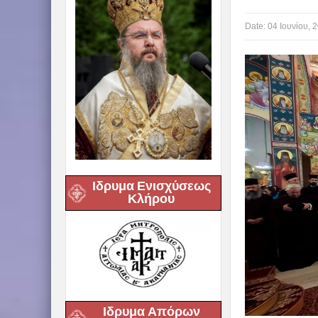
Date:
04 Ιουνίου, 
Ιδρυμα Ενισχύσεως
Κλήρου
Ιδρυμα Απόρων