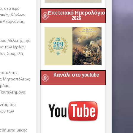
, στο ιερό
Επετειακό Ημερολόγιο
ριακών Κύκλων
2026
ι Ακαρνανίας,
λους Μελέτης της
να των Ιερέων
ίας Σουμελά,
ροπολίτης
Kανάλι στο youtube
ράς Μητροπόλεως
ίρδας,
Παντελεήμονα.
ντος του
λων των
σθήματα υιικής