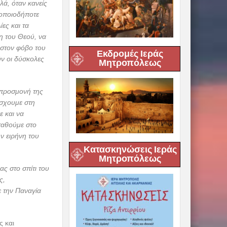
λά, όταν κανείς
 οποιοδήποτε
ες και τα
η του Θεού, να
, στον φόβο του
Εκδρομές Ιεράς
ν οι δύσκολες
Μητροπόλεως
 προσμονή της
σχουμε στη
 και να
ταθούμε στο
ν ειρήνη του
Κατασκηνώσεις Ιεράς
Μητροπόλεως
ς στο σπίτι του
ς,
ε την Παναγία
 και