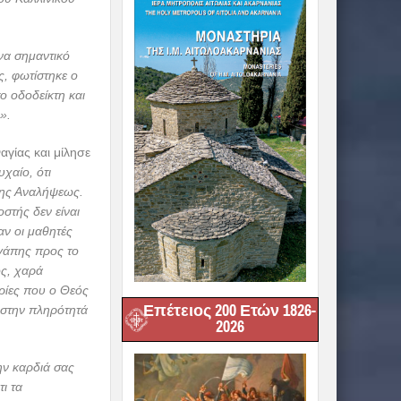
να σημαντικό
ς, φωτίστηκε ο
ο οδοδείκτη και
».
αγίας και μίλησε
υχαίο, ότι
της Αναλήψεως.
στής δεν είναι
αν οι μαθητές
αγάπης προς το
ς, χαρά
ρίες που ο Θεός
Επέτειος 200 Ετών 1826-
 στην πληρότητά
2026
ην καρδιά σας
ι τα