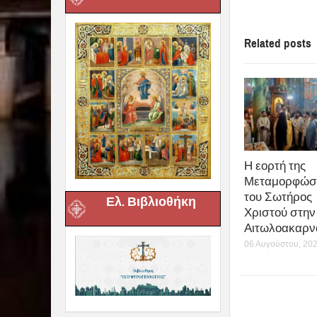
Related posts
Η εορτή της
Μεταμορφώσ
του Σωτήρος
Ελ. Βιβλιοθήκη
Χριστού στην 
Αιτωλοακαρν
06 Αυγούστου, 20