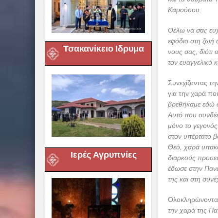
Καρούσου.
Θέλω να σας ευχ
εφόδιο στη ζωή 
Τσακανίκειο Ιδρυμα
νους σας, διότι
τον ευαγγελικό κ
Συνεχίζοντας τη
για την χαρά πο
βρεθήκαμε εδώ σ
Αυτό που συνδέε
μόνο το γεγονός
στον υπέρτατο β
Θεό, χαρά υπακ
Ιερές Αγρυπνίες
διαρκούς προσευ
έδωσε στην Πανα
της και στη συνέ
Ολοκληρώνοντας
την χαρά της Πα