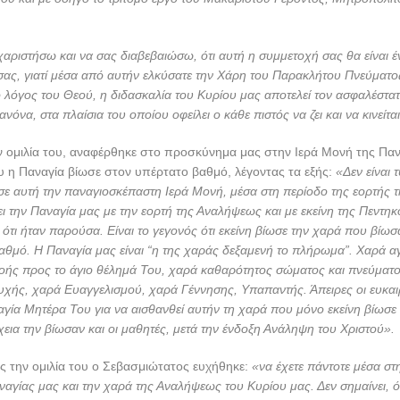
αριστήσω και να σας διαβεβαιώσω, ότι αυτή η συμμετοχή σας θα είναι έ
σας, γιατί μέσα από αυτήν ελκύσατε την Χάρη του Παρακλήτου Πνεύματο
 ο λόγος του Θεού, η διδασκαλία του Κυρίου μας αποτελεί τον ασφαλέστατ
ανόνα, στα πλαίσια του οποίου οφείλει ο κάθε πιστός να ζει και να κινείται
ν ομιλία του, αναφέρθηκε στο προσκύνημα μας στην Ιερά Μονή της Παν
υ η Παναγία βίωσε στον υπέρτατο βαθμό, λέγοντας τα εξής:
«Δεν είναι τ
ε αυτή την παναγιοσκέπαστη Ιερά Μονή, μέσα στη περίοδο της εορτής 
ι την Παναγία μας με την εορτή της Αναλήψεως και με εκείνη της Πεντηκο
 ότι ήταν παρούσα. Είναι το γεγονός ότι εκείνη βίωσε την χαρά που βίωσ
αθμό. Η Παναγία μας είναι “η της χαράς δεξαμενή το πλήρωμα”. Χαρά 
οής προς το άγιο θέλημά Του, χαρά καθαρότητος σώματος και πνεύματο
χής, χαρά Ευαγγελισμού, χαρά Γέννησης, Υπαπαντής. Άπειρες οι ευκαι
γία Μητέρα Του για να αισθανθεί αυτήν τη χαρά που μόνο εκείνη βίωσε
χεια την βίωσαν και οι μαθητές, μετά την ένδοξη Ανάληψη του Χριστού».
 την ομιλία του ο Σεβασμιώτατος ευχήθηκε:
«να έχετε πάντοτε μέσα στ
ναγίας μας και την χαρά της Αναλήψεως του Κυρίου μας. Δεν σημαίνει, ότ