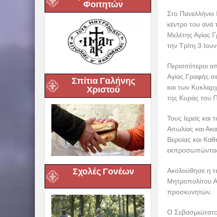
Φοιτητών
Στο Πανελλήνιο 
κέντρο του ανά
Μελέτης Αγίας 
την Τρίτη 3 Ιου
Περισσότεροι απ
Αγίας Γραφής σε
Σπίτια Γαλήνης
και των Κυκλαρ
Χριστού
της Κυράς του Π
Τους Ιερείς και
Αιτωλίας και Α
Βεροίας και Κα
εκπροσωπώντας 
Σχολές Γονέων
Ακολούθησε η τ
Μητροπολίτου Αι
προσκυνητών.
Ο Σεβασμιώτατος