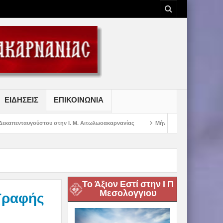
ΕΙΔΗΣΕΙΣ
ΕΠΙΚΟΙΝΩΝΙΑ
την Ι. Μ. Αιτωλωοακαρνανίας
Μήνυμα Σεβασμιωτάτου Μητροπολίτου Αιτωλί
Το Άξιον Εστί στην Ι Π
Μεσολογγιου
Γραφής