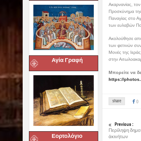
Ακαρνανίας, τον
Προσκύνημα της
Παναγίας στο Αγ
των ευλαβών Πον
Ακολούθησε από 
των φετινών συν
Μονές της Ιερά
στην Αιτωλοακα
Αγία Γραφή
Μπορείτε να δ
https://photo
share
0
Previous :
Περίληψη δημοπ
Εορτολόγιο
ἀκινήτων