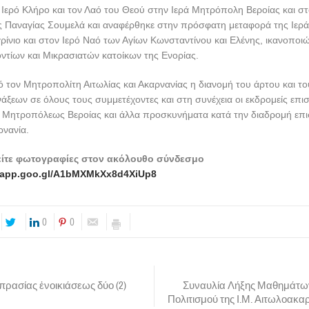
 Ιερό Κλήρο και τον Λαό του Θεού στην Ιερά Μητρόπολη Βεροίας και στ
 Παναγίας Σουμελά και αναφέρθηκε στην πρόσφατη μεταφορά της Ιερά
ρίνιο και στον Ιερό Ναό των Αγίων Κωνσταντίνου και Ελένης, ικανοποι
τίων και Μικρασιατών κατοίκων της Ενορίας.
τον Μητροπολίτη Αιτωλίας και Ακαρνανίας η διανομή του άρτου και τ
άξεων σε όλους τους συμμετέχοντες και στη συνέχεια οι εκδρομείς επι
ς Μητροπόλεως Βεροίας και άλλα προσκυνήματα κατά την διαδρομή επ
ρνανία.
είτε φωτογραφίες στον ακόλουθο σύνδεσμο
s.app.goo.gl/A1bMXMkXx8d4XiUp8
0
0
ρασίας ἐνοικιάσεως δύο (2)
Συναυλία Λήξης Μαθημάτων
Πολιτισμού της Ι.Μ. Αιτωλοακα