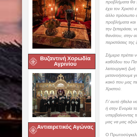
προβλήματα θα π
έχει τον Χριστό
άλλο πρόσωπο στο
προβλήματα και 
την ξεπεράσει, ν
θανάτου, στην 
περιστάσεις της
Σήμερα πρέπει ν
Βυζαντινή Χορωδία
καθόδου του Πα
Αγρινίου
λειτουργική ζωή
μετανοήσουμε γι
κακό που μας πε
Χριστού.
Γι’ αυτό ήθελα 
ή στην Ενορία το
υπερβαίνοντας τ
μας να μας αξιώ
Αντιαιρετικός Αγώνας
Ο Πρωτοσύγκελλ