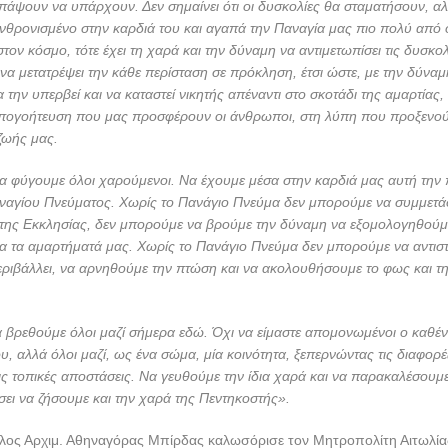
άψουν να υπάρχουν. Δεν σημαίνει ότι οι δυσκολίες θα σταματήσουν, αλ
 ενθρονισμένο στην καρδιά του και αγαπά την Παναγία μας πιο πολύ από
ν κόσμο, τότε έχει τη χαρά και την δύναμη να αντιμετωπίσει τις δυσκολί
να μετατρέψει την κάθε περίσταση σε πρόκληση, έτσι ώστε, με την δύναμ
α την υπερβεί και να καταστεί νικητής απέναντι στο σκοτάδι της αμαρτίας
απογοήτευση που μας προσφέρουν οι άνθρωποι, στη λύπη που προξενού
 ζωής μας.
α φύγουμε όλοι χαρούμενοι. Να έχουμε μέσα στην καρδιά μας αυτή την
ναγίου Πνεύματος. Χωρίς το Πανάγιο Πνεύμα δεν μπορούμε να συμμετά
 της Εκκλησίας, δεν μπορούμε να βρούμε την δύναμη να εξομολογηθούμε
α τα αμαρτήματά μας. Χωρίς το Πανάγιο Πνεύμα δεν μπορούμε να αντισ
ριβάλλει, να αρνηθούμε την πτώση και να ακολουθήσουμε το φως και τη
να βρεθούμε όλοι μαζί σήμερα εδώ. Όχι να είμαστε απομονωμένοι ο καθένα
υ, αλλά όλοι μαζί, ως ένα σώμα, μία κοινότητα, ξεπερνώντας τις διαφορέ
ις τοπικές αποστάσεις. Να γευθούμε την ίδια χαρά και να παρακαλέσουμ
σει να ζήσουμε και την χαρά της Πεντηκοστής».
ος Αρχιμ. Αθηναγόρας Μπίρδας καλωσόρισε τον Μητροπολίτη Αιτωλίας