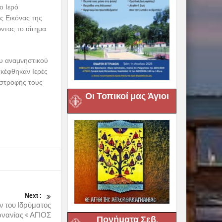
ο Ιερό
ς Εικόνας της
ώντας το αίτημα
ου αναμνηστικού
σκέφθηκαν Ιερές
ιστροφής τους
Οι Τοπικοί μας Άγιοι
Next :
 του Ιδρύματος
ρνανίας « ΑΓΙΟΣ
Πονήματα Σεβ.