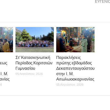
ΕΥΓΕΝΙΟ
Στ’ Κατασκηνωτική
Παρακλήσεις
εως
Περίοδος Κοριτσιών
πρώτης εβδομάδος
Γυμνασίου
Δεκαπενταυγούστου
Ι. Μ.
στην Ι. Μ.
05 Αυγούστου, 2026
ανίας
Αιτωλωοακαρνανίας
26
05 Αυγούστου, 2026