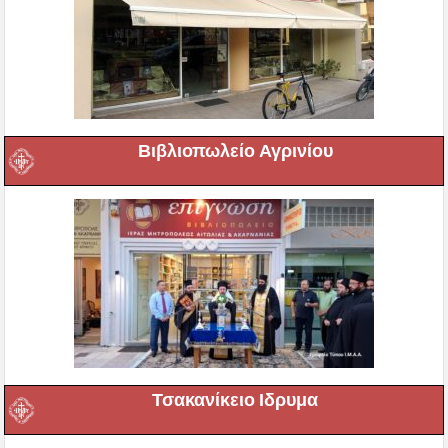
Βιβλιοπωλείο Αγρινίου
Τσακανίκειο Ιδρυμα