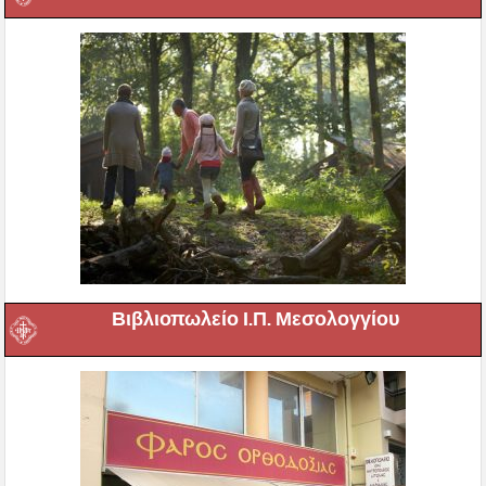
Βιβλιοπωλείο Ι.Π. Μεσολογγίου