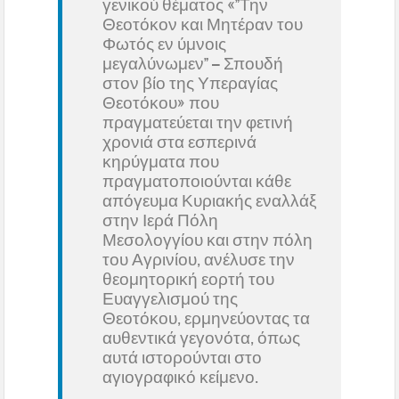
γενικού θέματος «”Την
Θεοτόκον και Μητέραν του
Φωτός εν ύμνοις
μεγαλύνωμεν” – Σπουδή
στον βίο της Υπεραγίας
Θεοτόκου» που
πραγματεύεται την φετινή
χρονιά στα εσπερινά
κηρύγματα που
πραγματοποιούνται κάθε
απόγευμα Κυριακής εναλλάξ
στην Ιερά Πόλη
Μεσολογγίου και στην πόλη
του Αγρινίου, ανέλυσε την
θεομητορική εορτή του
Ευαγγελισμού της
Θεοτόκου, ερμηνεύοντας τα
αυθεντικά γεγονότα, όπως
αυτά ιστορούνται στο
αγιογραφικό κείμενο.