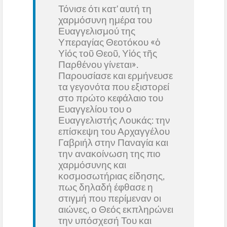
Τόνισε ότι κατ’ αυτή τη
χαρμόσυνη ημέρα του
Ευαγγελισμού της
Υπεραγίας Θεοτόκου «ὁ
Υἰός τοῦ Θεοῦ, Υἱός τῆς
Παρθένου γίνεται».
Παρουσίασε και ερμήνευσε
τα γεγονότα που εξιστορεί
στο πρώτο κεφάλαιο του
Ευαγγελίου του ο
Ευαγγελιστής Λουκάς: την
επίσκεψη του Αρχαγγέλου
Γαβριήλ στην Παναγία και
την ανακοίνωση της πιο
χαρμόσυνης και
κοσμοσωτήριας είδησης,
πως δηλαδή έφθασε η
στιγμή που περίμεναν οι
αιώνες, ο Θεός εκπληρώνει
την υπόσχεσή Του και