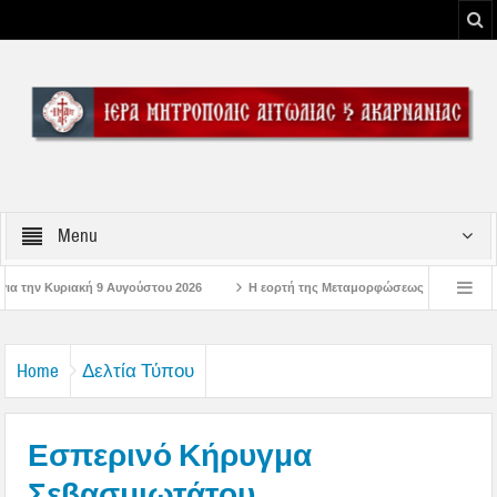
Menu
υ 2026
Η εορτή της Μεταμορφώσεως του Σωτήρος Χριστού στην Ι. Μ. Αιτωλ
λώσεις στην Μπαμπίνη Αιτωλοακαρνανίας Μνημείο Πεσόντων Μπαμπινιωτών στην Έ
Home
Δελτία Τύπου
Εσπερινό Κήρυγμα
Σεβασμιωτάτου