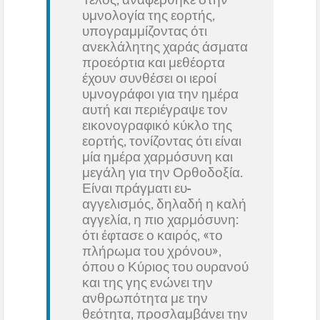
Τέλος, αναφέρθηκε στην
υμνολογία της εορτής,
υπογραμμίζοντας ότι
ανεκλάλητης χαράς άσματα
προεόρτια και μεθέορτα
έχουν συνθέσει οι ιεροί
υμνογράφοι για την ημέρα
αυτή και περιέγραψε τον
εικονογραφικό κύκλο της
εορτής, τονίζοντας ότι είναι
μία ημέρα χαρμόσυνη και
μεγάλη για την Ορθοδοξία.
Είναι πράγματι ευ-
αγγελισμός, δηλαδή η καλή
αγγελία, η πιο χαρμόσυνη:
ότι έφτασε ο καιρός, «το
πλήρωμα του χρόνου»,
όπου ο Κύριος του ουρανού
και της γης ενώνει την
ανθρωπότητα με την
θεότητα, προσλαμβάνει την