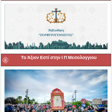
Το Άξιον Εστί στην Ι Π Μεσολογγιου