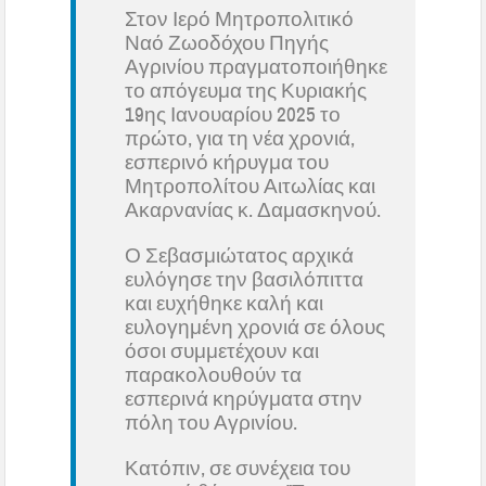
Στον Ιερό Μητροπολιτικό
Ναό Ζωοδόχου Πηγής
Αγρινίου πραγματοποιήθηκε
το απόγευμα της Κυριακής
19ης Ιανουαρίου 2025 το
πρώτο, για τη νέα χρονιά,
εσπερινό κήρυγμα του
Μητροπολίτου Αιτωλίας και
Ακαρνανίας κ. Δαμασκηνού.
Ο Σεβασμιώτατος αρχικά
ευλόγησε την βασιλόπιττα
και ευχήθηκε καλή και
ευλογημένη χρονιά σε όλους
όσοι συμμετέχουν και
παρακολουθούν τα
εσπερινά κηρύγματα στην
πόλη του Αγρινίου.
Κατόπιν, σε συνέχεια του