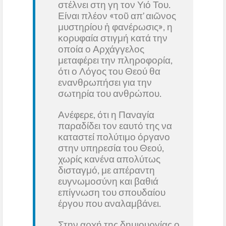
στέλνει στη γη τον Υιό Του.
Είναι πλέον «τοῦ απ’ αιῶνος
μυστηρίου ἡ φανέρωσις», η
κορυφαία στιγμή κατά την
οποία ο Αρχάγγελος
μεταφέρει την πληροφορία,
ότι ο Λόγος του Θεού θα
ενανθρωπήσει για την
σωτηρία του ανθρώπου.
Ανέφερε, ότι η Παναγία
παραδίδει τον εαυτό της να
καταστεί πολύτιμο όργανο
στην υπηρεσία του Θεού,
χωρίς κανένα απολύτως
δισταγμό, με απέραντη
ευγνωμοσύνη και βαθιά
επίγνωση του σπουδαίου
έργου που αναλαμβάνει.
Στην αρχή της δημιουργίας ο