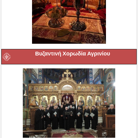
Βυζαντινή Χορωδία Αγρινίου