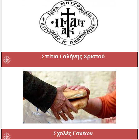
Σπίτια Γαλήνης Χριστού
Σχολές Γονέων