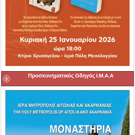
Προσκυνηματικός Οδηγός Ι.Μ.Α.Α