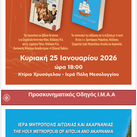
Προσκυνηματικός Οδηγός Ι.Μ.Α.Α