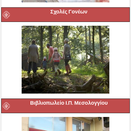
Σχολές Γονέων
Βιβλιοπωλείο Ι.Π. Μεσολογγίου