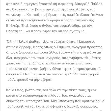
ἀποτελεῖ ἡ σημερινή ἀποστολική περικοπή. Μπορεῖ ὁ Παῦλος,
ὡς Χριστιανός, νά βιώνει τήν χαρά τῆς ἀποκαλύψεως τοῦ
νεογέννητου Χριστοῦ, τιμᾷ ὅμως καί ἐγκωμιάζει ὅλους ἐκείνους,
οἱ ὁποῖοι προετοίμασαν τόν δρόμο πρός τό σπήλαιο τῆς
Βηθλεέμ. Ἐκεί, ὅπου ὁ ἄνθρωπος συμφιλιώθηκε μέ τόν
Πλάστη του καί προσκύνησε τήν ἄπειρη ἀγάπη Του.
Ὅλη ἡ Παλαιά Διαθήκη εἶναι γεμάτη ἁγιότητα. Πατριάρχες
ὅπως ὁ Ἀβραάμ, Κριτές ὅπως ὁ Σαμψών, φλογεροί προφῆτες
ὅπως ὁ Σαμουήλ καί τόσοι ἄλλοι, ἔβαλαν τήν πίστη πάνω ἀπ΄
ὅλα, περιφρόνησαν τούς ἰσχυρούς, ἀπαρνήθηκαν τἰς μάταιες
χαρές αὐτῆς τῆς ζωῆς, στερήθηκαν τά ἀγαπημένα τους
πρόσωπα καί, τέλος, βρῆκαν θάνατο φρικτό, προκειμένου τό
ὄνομα τοῦ Θεοῦ νέ μείνει ζωντανό καί ἡ ἐλπίδα τοῦ ἐρχομοῦ
τοῦ Λυτρωτοῦ νά μήν σβήσει.
Καί ὁ Θεός, βλέποντας τόν ζῆλο καί τήν πίστη τους, ἔμεινε
κοντά στό ταλαιπωρημένο πλάσμα Του, ἀνανεώνοντας
διαρκῶς τήν ὑπόσχεσή Του. Μία ὑπόσχεση πού κράταγε ὄρθιο
τόν Ἰσραήλ καί τόν ἔκανε νά ἀψηφᾷ τίς διαρκεῖς δοκιμασίες,