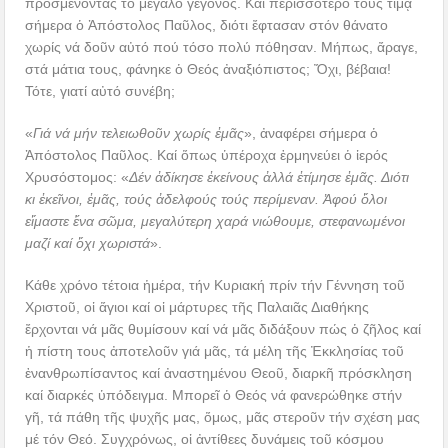
προσμένοντας τό μεγάλο γεγονός. Καί περισσότερο τούς τιμᾷ
σήμερα ὁ Ἀπόστολος Παῦλος, διότι ἔφτασαν στόν θάνατο
χωρίς νά δοῦν αὐτό πού τόσο πολύ πόθησαν. Μήπως, ἄραγε,
στά μάτια τους, φάνηκε ὁ Θεός ἀναξιόπιστος; Ὄχι, βέβαια!
Τότε, γιατί αὐτό συνέβη;
«
Γιά νά μήν τελειωθοῦν χωρίς ἐμᾶς
», ἀναφέρει σήμερα ὁ
Ἀπόστολος Παῦλος. Καί ὅπως ὑπέροχα ἑρμηνεύει ὁ ἱερός
Χρυσόστομος: «
Δέν ἀδίκησε ἐκείνους ἀλλά ἐτίμησε ἐμᾶς. Διότι
κι ἐκεῖνοι, ἐμᾶς, τούς ἀδελφούς τούς περίμεναν. Ἀφού ὅλοι
εἴμαστε ἕνα σῶμα, μεγαλύτερη χαρά νιώθουμε, στεφανωμένοι
μαζί καί ὄχι χωριστά
».
Κάθε χρόνο τέτοια ἡμέρα, τήν Κυριακή πρίν τήν Γέννηση τοῦ
Χριστοῦ, οἱ ἅγιοι καί οἱ μάρτυρες τῆς Παλαιᾶς Διαθήκης
ἔρχονται νά μᾶς θυμίσουν καί νά μᾶς διδάξουν πώς ὁ ζῆλος καί
ἡ πίστη τους ἀποτελοῦν γιά μᾶς, τά μέλη τῆς Ἐκκλησίας τοῦ
ἐνανθρωπίσαντος καί ἀναστημένου Θεοῦ, διαρκῆ πρόσκληση
καί διαρκές ὑπόδειγμα. Μπορεῖ ὁ Θεός νά φανερώθηκε στήν
γῆ, τά πάθη τῆς ψυχῆς μας, ὅμως, μᾶς στεροῦν τήν σχέση μας
μέ τόν Θεό. Συγχρόνως, οἱ ἀντίθεες δυνάμεις τοῦ κόσμου