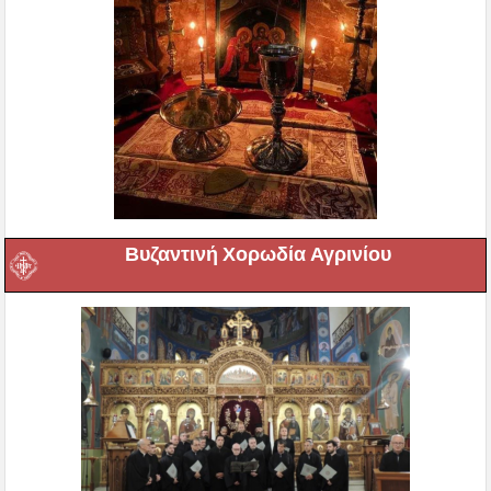
Βυζαντινή Χορωδία Αγρινίου