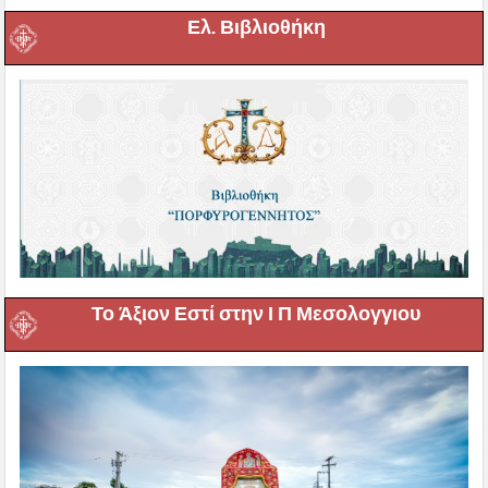
Ελ. Βιβλιοθήκη
Το Άξιον Εστί στην Ι Π Μεσολογγιου