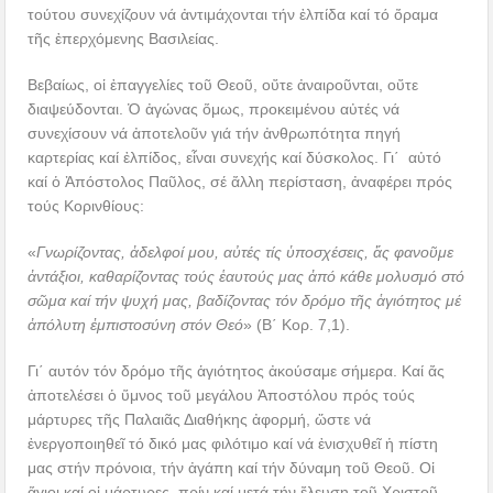
τούτου συνεχίζουν νά ἀντιμάχονται τήν ἐλπίδα καί τό ὄραμα
τῆς ἐπερχόμενης Βασιλείας.
Βεβαίως, οἱ ἐπαγγελίες τοῦ Θεοῦ, οὔτε ἀναιροῦνται, οὔτε
διαψεύδονται. Ὁ ἀγώνας ὅμως, προκειμένου αὐτές νά
συνεχίσουν νά ἀποτελοῦν γιά τήν ἀνθρωπότητα πηγή
καρτερίας καί ἐλπίδος, εἶναι συνεχής καί δύσκολος. Γι΄ αὐτό
καί ὁ Ἀπόστολος Παῦλος, σέ ἄλλη περίσταση, ἀναφέρει πρός
τούς Κορινθίους:
«
Γνωρίζοντας, ἀδελφοί μου, αὐτές τίς ὑποσχέσεις, ἄς φανοῦμε
ἀντάξιοι, καθαρίζοντας τούς ἑαυτούς μας ἀπό κάθε μολυσμό στό
σῶμα καί τήν ψυχή μας, βαδίζοντας τόν δρόμο τῆς ἁγιότητος μέ
ἀπόλυτη ἐμπιστοσύνη στόν Θεό
» (Β΄ Κορ. 7,1).
Γι΄ αυτόν τόν δρόμο τῆς ἁγιότητος ἀκούσαμε σήμερα. Καί ἄς
ἀποτελέσει ὁ ὕμνος τοῦ μεγάλου Ἀποστόλου πρός τούς
μάρτυρες τῆς Παλαιᾶς Διαθήκης ἀφορμή, ὥστε νά
ἐνεργοποιηθεῖ τό δικό μας φιλότιμο καί νά ἐνισχυθεῖ ἡ πίστη
μας στήν πρόνοια, τήν ἀγάπη καί τήν δύναμη τοῦ Θεοῦ. Οἱ
ἅγιοι καί οἱ μάρτυρες, πρίν καί μετά τήν ἔλευση τοῦ Χριστοῦ,