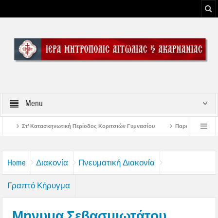
Menu
ή Περίοδος Κοριτσιών Γυμνασίου
Παρακλήσεις πρώτης εβδομάδος Δεκαπεντα
του Μεσολογγίου
Μήνυμα Σεβασμιωτάτου Μητροπολίτου Αιτωλίας και Ακαρναν
Home
Διακονία
Πνευματική Διακονία
Γραπτό Κήρυγμα
Μηνυμα Σεβασμιωτάτου