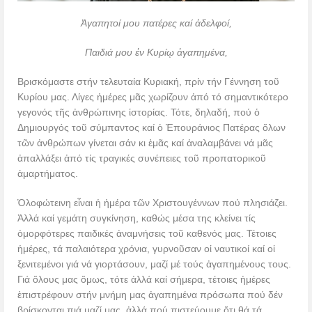
Ἀγαπητοί μου πατέρες καί ἀδελφοί,
Παιδιά μου ἐν Κυρίῳ ἀγαπημένα,
Βρισκόμαστε στήν τελευταία Κυριακή, πρίν τήν Γέννηση τοῦ
Κυρίου μας. Λίγες ἡμέρες μᾶς χωρίζουν ἀπό τό σημαντικότερο
γεγονός τῆς ἀνθρώπινης ἱστορίας. Τότε, δηλαδή, πού ὁ
Δημιουργός τοῦ σύμπαντος καί ὁ Ἐπουράνιος Πατέρας ὅλων
τῶν ἀνθρώπων γίνεται σάν κι ἐμᾶς καί ἀναλαμβάνει νά μᾶς
ἀπαλλάξει ἀπό τίς τραγικές συνέπειες τοῦ προπατορικοῦ
ἁμαρτήματος.
Ὁλοφώτεινη εἶναι ἡ ἡμέρα τῶν Χριστουγέννων πού πλησιάζει.
Ἀλλά καί γεμάτη συγκίνηση, καθώς μέσα της κλείνει τίς
ὀμορφότερες παιδικές ἀναμνήσεις τοῦ καθενός μας. Τέτοιες
ἡμέρες, τά παλαιότερα χρόνια, γυρνοῦσαν οἱ ναυτικοί καί οἱ
ξενιτεμένοι γιά νά γιορτάσουν, μαζί μέ τούς ἀγαπημένους τους.
Γιά ὅλους μας ὅμως, τότε ἀλλά καί σήμερα, τέτοιες ἡμέρες
ἐπιστρέφουν στήν μνήμη μας ἀγαπημένα πρόσωπα πού δέν
βρίσκονται πιά μαζί μας, ἀλλά πού πιστεύουμε ὅτι θά τά