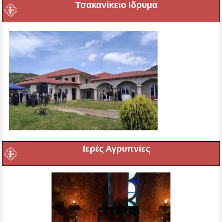
Τσακανίκειο Ιδρυμα
Ιερές Αγρυπνίες