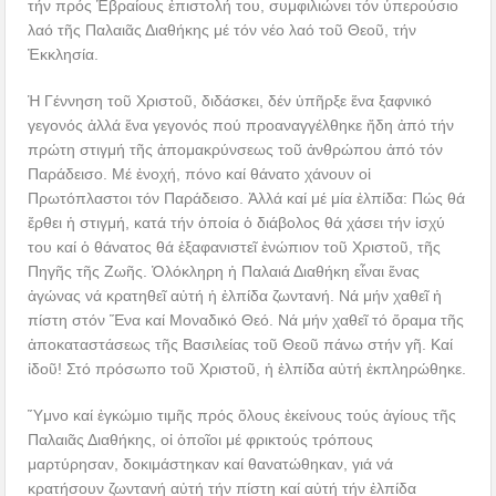
τήν πρός Ἑβραίους ἐπιστολή του, συμφιλιώνει τόν ὑπερούσιο
λαό τῆς Παλαιᾶς Διαθήκης μέ τόν νέο λαό τοῦ Θεοῦ, τήν
Ἐκκλησία.
Ἡ Γέννηση τοῦ Χριστοῦ, διδάσκει, δέν ὑπῆρξε ἕνα ξαφνικό
γεγονός ἀλλά ἕνα γεγονός πού προαναγγέλθηκε ἤδη ἀπό τήν
πρώτη στιγμή τῆς ἀπομακρύνσεως τοῦ ἀνθρώπου ἀπό τόν
Παράδεισο. Μέ ἐνοχή, πόνο καί θάνατο χάνουν οἱ
Πρωτόπλαστοι τόν Παράδεισο. Ἀλλά καί μέ μία ἐλπίδα: Πώς θά
ἔρθει ἡ στιγμή, κατά τήν ὁποία ὁ διάβολος θά χάσει τήν ἰσχύ
του καί ὁ θάνατος θά ἐξαφανιστεῖ ἐνώπιον τοῦ Χριστοῦ, τῆς
Πηγῆς τῆς Ζωῆς. Ὁλόκληρη ἡ Παλαιά Διαθήκη εἶναι ἕνας
ἀγώνας νά κρατηθεῖ αὐτή ἡ ἐλπίδα ζωντανή. Νά μήν χαθεῖ ἡ
πίστη στόν Ἕνα καί Μοναδικό Θεό. Νά μήν χαθεῖ τό ὄραμα τῆς
ἀποκαταστάσεως τῆς Βασιλείας τοῦ Θεοῦ πάνω στήν γῆ. Καί
ἰδοῦ! Στό πρόσωπο τοῦ Χριστοῦ, ἡ ἐλπίδα αὐτή ἐκπληρώθηκε.
Ὕμνο καί ἐγκώμιο τιμῆς πρός ὅλους ἐκείνους τούς ἁγίους τῆς
Παλαιᾶς Διαθήκης, οἱ ὁποῖοι μέ φρικτούς τρόπους
μαρτύρησαν, δοκιμάστηκαν καί θανατώθηκαν, γιά νά
κρατήσουν ζωντανή αὐτή τήν πίστη καί αὐτή τήν ἐλπίδα