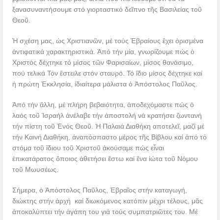
ξανασυναντήσουμε στό γιορταστικό δεῖπνο τῆς Βασιλείας τοῦ
Θεοῦ.
Ἡ σχέση μας, ὡς Χριστιανῶν, μέ τούς Ἑβραίους ἔχει ὁρισμένα
ἀντιφατικά χαρακτηριστικά. Ἀπό τήν μία, γνωρίζουμε πώς ὁ
Χριστός δέχτηκε τό μίσος τῶν Φαρισαίων, μίσος θανάσιμο,
πού τελικά Τόν ἔστειλε στόν σταυρό. Τό ἴδιο μίσος δέχτηκε καί
ἡ πρώτη Ἐκκλησία, ἰδιαίτερα μάλιστα ὁ Ἀπόστολος Παῦλος.
Ἀπό τήν ἄλλη, μέ πλήρη βεβαιότητα, ἀποδεχόμαστε πώς ὁ
λαός τοῦ Ἰσραήλ ἀνέλαβε τήν ἀποστολή νά κρατήσει ζωντανή
τήν πίστη τοῦ Ἑνός Θεοῦ. Ἡ Παλαιά Διαθήκη αποτελεῖ, μαζί μέ
τήν Καινή Διαθήκη, ἀναπόσπαστο μέρος τῆς Βίβλου καί ἀπό τό
στόμα τοῦ ἴδιου τοῦ Χριστοῦ ἀκούσαμε πώς εἶναι
ἐπικατάρατος ὅποιος ἀθετήσει ἔστω καί ἕνα ἰώτα τοῦ Νόμου
τοῦ Μωυσέως.
Σήμερα, ὁ Ἀπόστολος Παῦλος, Ἑβραῖος στήν καταγωγή,
διώκτης στήν ἀρχή καί διωκόμενος κατόπιν μέχρι τέλους, μᾶς
ἀποκαλύπτει τήν ἀγάπη του γιά τούς συμπατριῶτες του. Μέ