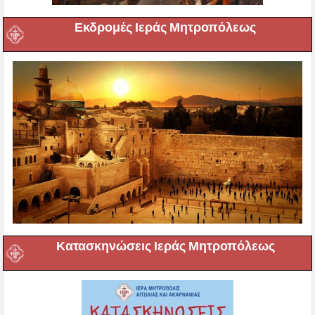
Εκδρομές Ιεράς Μητροπόλεως
Κατασκηνώσεις Ιεράς Μητροπόλεως