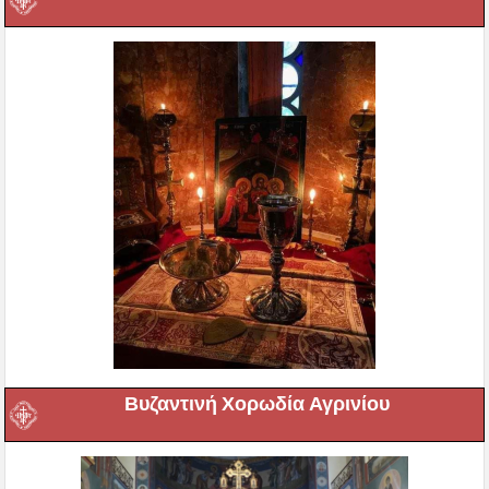
Βυζαντινή Χορωδία Αγρινίου