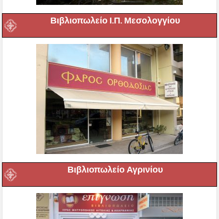
Βιβλιοπωλείο Ι.Π. Μεσολογγίου
Βιβλιοπωλείο Αγρινίου