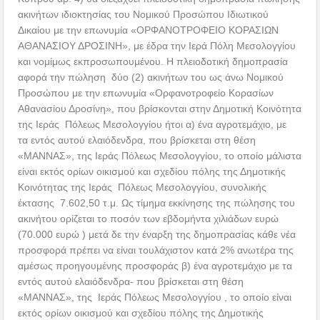
ακινήτων ιδιοκτησίας του Νομικού Προσώπου Ιδιωτικού
Δικαίου με την επωνυμία «ΟΡΦΑΝΟΤΡΟΦΕΙΟ ΚΟΡΑΣΙΩΝ
ΑΘΑΝΑΣΙΟΥ ΔΡΟΣΙΝΗ», με έδρα την Ιερά Πόλη Μεσολογγίου
και νομίμως εκπροσωπουμένου. Η πλειοδοτική δημοπρασία
αφορά την πώληση δύο (2) ακινήτων του ως άνω Νομικού
Προσώπου με την επωνυμία «Ορφανοτροφείο Κορασίων
Αθανασίου Δροσίνη», που βρίσκονται στην Δημοτική Κοινότητα
της Ιεράς Πόλεως Μεσολογγίου ήτοι α) ένα αγροτεμάχιο, με
τα εντός αυτού ελαιόδενδρα, που βρίσκεται στη θέση
«ΜΑΝΝΑΣ», της Ιεράς Πόλεως Μεσολογγίου, το οποίο μάλιστα
είναι εκτός ορίων οικισμού και σχεδίου πόλης της Δημοτικής
Κοινότητας της Ιεράς Πόλεως Μεσολογγίου, συνολικής
έκτασης 7.602,50 τ.μ. Ως τίμημα εκκίνησης της πώλησης του
ακινήτου ορίζεται το ποσόν των εβδομήντα χιλιάδων ευρώ
(70.000 ευρώ ) μετά δε την έναρξη της δημοπρασίας κάθε νέα
προσφορά πρέπει να είναι τουλάχιστον κατά 2% ανωτέρα της
αμέσως προηγουμένης προσφοράς β) ένα αγροτεμάχιο με τα
εντός αυτού ελαιόδενδρα- που βρίσκεται στη θέση
«ΜΑΝΝΑΣ», της Ιεράς Πόλεως Μεσολογγίου , το οποίο είναι
εκτός ορίων οικισμού και σχεδίου πόλης της Δημοτικής