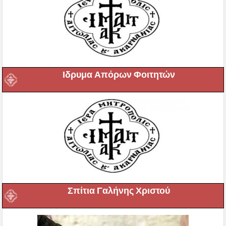
Ιδρυμα Απόρων Φοιτητών
Σπίτια Γαλήνης Χριστού