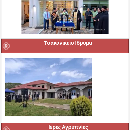
Τσακανίκειο Ιδρυμα
Ιερές Αγρυπνίες