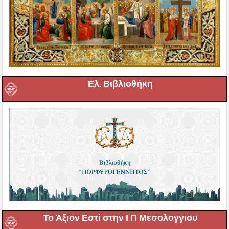
Ελ. Βιβλιοθήκη
Το Άξιον Εστί στην Ι Π Μεσολογγιου