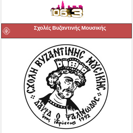
Σχολές Βυζαντινής Μουσικής