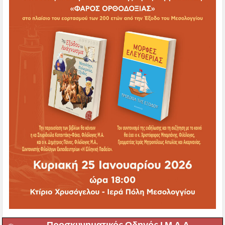
Προσκυνηματικός Οδηγός Ι.Μ.Α.Α