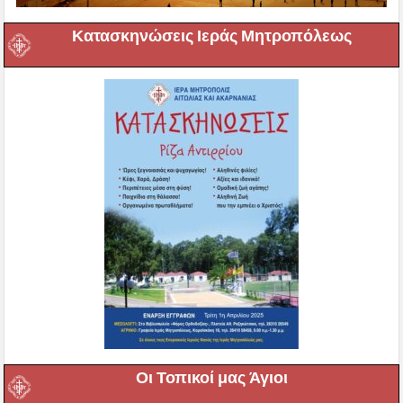
Κατασκηνώσεις Ιεράς Μητροπόλεως
Οι Τοπικοί μας Άγιοι