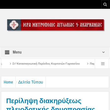
Menu
ή Περίοδος Κοριτσιών Γυμνασίου
Παρακλήσεις πρώτης εβδομάδος Δεκαπεντα
του Μεσολογγίου
Μήνυμα Σεβασμιωτάτου Μητροπολίτου Αιτωλίας και Ακαρναν
Home
Δελτία Τύπου
Περίληψη διακηρύξεως
πλειοδοτικής δημοπρασίας