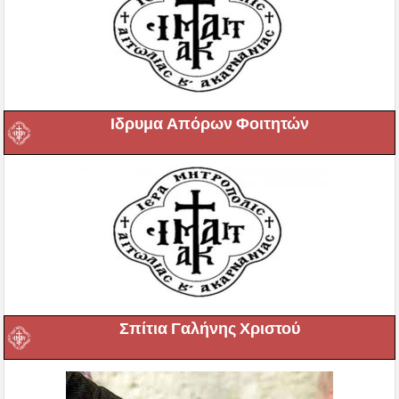
Ιδρυμα Απόρων Φοιτητών
Σπίτια Γαλήνης Χριστού