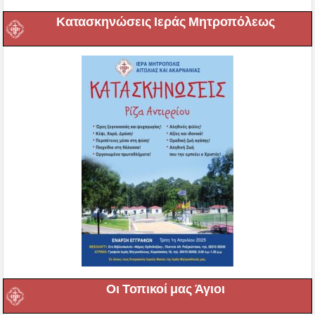
Κατασκηνώσεις Ιεράς Μητροπόλεως
Οι Τοπικοί μας Άγιοι