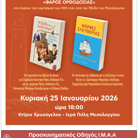
Προσκυνηματικός Οδηγός Ι.Μ.Α.Α