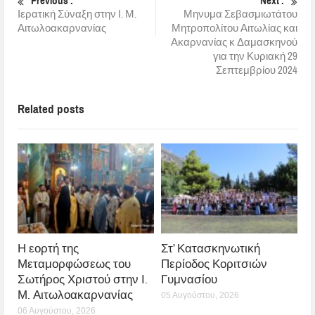
Previous :
Next :
Ιερατική Σύναξη στην Ι. Μ.
Μηνυμα Σεβασμιωτάτου
Αιτωλοακαρνανίας
Μητροπολίτου Αιτωλίας και
Ακαρνανίας κ Δαμασκηνού
για την Κυριακή 29
Σεπτεμβρίου 2024
Related posts
Η εορτή της
Στ’ Κατασκηνωτική
Μεταμορφώσεως του
Περίοδος Κοριτσιών
Σωτήρος Χριστού στην Ι.
Γυμνασίου
Μ. Αιτωλοακαρνανίας
05 Αυγούστου, 2026
06 Αυγούστου, 2026