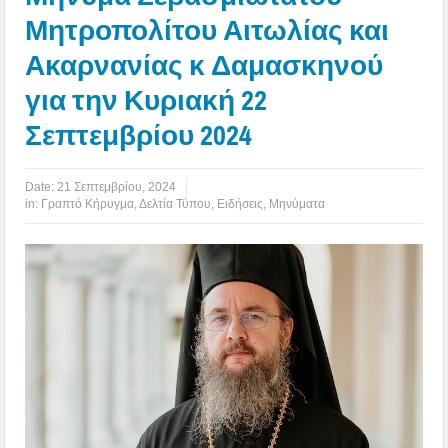
Μητροπολίτου Αιτωλίας και
Ακαρνανίας κ Δαμασκηνού
για την Κυριακή 22
Σεπτεμβρίου 2024
Date:
21 Σεπτεμβρίου, 2024
in:
Γραπτό Κήρυγμα
,
Δελτία Τύπου
,
Ειδήσεις
,
Μηνύματα