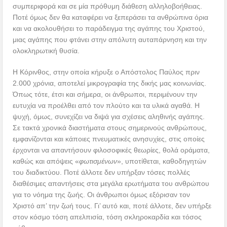
συμπεριφορά και σε μία πρόθυμη διάθεση αλληλοβοήθειας.
Ποτέ όμως δεν θα καταφέρει να ξεπεράσει τα ανθρώπινα όρια
και να ακολουθήσει το παράδειγμα της αγάπης του Χριστού,
μιας αγάπης που φτάνει στην απόλυτη αυταπάρνηση και την
ολοκληρωτική θυσία.
Η Κόρινθος, στην οποία κήρυξε ο Απόστολος Παύλος πριν
2.000 χρόνια, αποτελεί μικρογραφία της δικής μας κοινωνίας.
Όπως τότε, έτσι και σήμερα, οι άνθρωποι, περιμένουν την
ευτυχία να προέλθει από τον πλούτο και τα υλικά αγαθά. Η
ψυχή, όμως, συνεχίζει να διψά για σχέσεις αληθινής αγάπης.
Σε τακτά χρονικά διαστήματα στους σημερινούς ανθρώπους,
εμφανίζονται και κάποιες πνευματικές ανησυχίες, στις οποίες
έρχονται να απαντήσουν φιλοσοφικές θεωρίες, θολά οράματα,
καθώς και απόψεις «
φωτισμένων
», υποτίθεται, καθοδηγητών
του διαδικτύου. Ποτέ άλλοτε δεν υπήρξαν τόσες πολλές
διαθέσιμες απαντήσεις στα μεγάλα ερωτήματα του ανθρώπου
για το νόημα της ζωής. Οι άνθρωποι όμως εξόρισαν τον
Χριστό απ’ την ζωή τους. Γι’ αυτό και, ποτέ άλλοτε, δεν υπήρξε
στον κόσμο τόση απελπισία, τόση σκληροκαρδία και τόσος