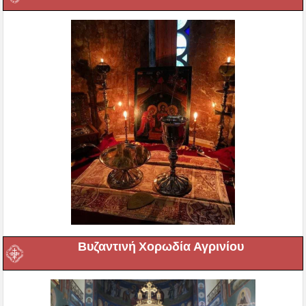
Βυζαντινή Χορωδία Αγρινίου