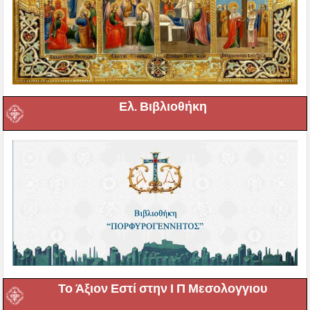
Ελ. Βιβλιοθήκη
Το Άξιον Εστί στην Ι Π Μεσολογγιου