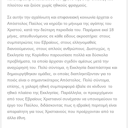
πλούτου και ζούσε χωρίς ηθικούς φραγμούς.
Σε αυτήν την αχαλίνωτη και επιφανειακή κοινωνία έρχεται ο
Απόστολος Παύλος να κηρύξει το μήνυμα της αγάπης του
Χριστού, κατά την δεύτερη περιοδεία του. Παρέμεινε εκεί 18
μήνες, απευθυνόμενος σε κάθε είδους ακροατήριο: στους
συμπατριώτες του Εβραίους, στους ελληνομαθείς
διανοούμενους, στους απλούς ανθρώπους. Δυστυχώς, η
Εκκλησία της Κορίνθου παρουσίασε πολλά και δύσκολα
προβλήματα, τα οποία άρχισαν σχεδόν αμέσως μετά την
αναχώρησή του. Πολύ σύντομα, η Εκκλησία διασπάστηκε και
δημιουργήθηκαν ομάδες, οι οποίες διαπληκτίζονταν για το
ποιός είναι ο σημαντικότερος Απόστολος. Πολύ σύντομα,
επίσης, η χαλαρή ηθική συμπεριφορά έβαλε σε κίνδυνο το
ηθικό πλαίσιο της Εκκλησίας. Παράλληλα, οι προερχόμενοι
από τους Εβραίους Χριστιανοί συνέχισαν να υπονομεύουν το
έργο του Παύλου, διδάσκοντας πως η εβραϊκή περιτομή είναι
απαραίτητη για τους Χριστιανούς που προέρχονταν από τα
άλλα έθνη.