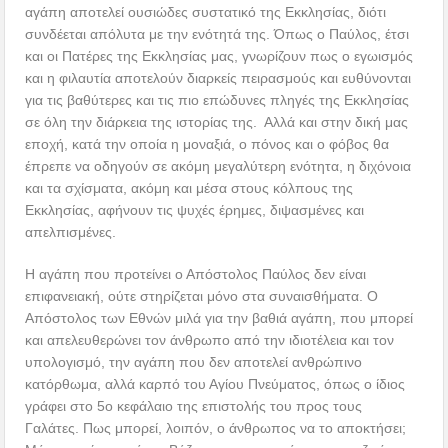
αγάπη αποτελεί ουσιώδες συστατικό της Εκκλησίας, διότι
συνδέεται απόλυτα με την ενότητά της. Όπως ο Παύλος, έτσι
και οι Πατέρες της Εκκλησίας μας, γνωρίζουν πως ο εγωισμός
και η φιλαυτία αποτελούν διαρκείς πειρασμούς και ευθύνονται
για τις βαθύτερες και τις πιο επώδυνες πληγές της Εκκλησίας
σε όλη την διάρκεια της ιστορίας της. Αλλά και στην δική μας
εποχή, κατά την οποία η μοναξιά, ο πόνος και ο φόβος θα
έπρεπε να οδηγούν σε ακόμη μεγαλύτερη ενότητα, η διχόνοια
και τα σχίσματα, ακόμη και μέσα στους κόλπους της
Εκκλησίας, αφήνουν τις ψυχές έρημες, διψασμένες και
απελπισμένες.
Η αγάπη που προτείνει ο Απόστολος Παύλος δεν είναι
επιφανειακή, ούτε στηρίζεται μόνο στα συναισθήματα. Ο
Απόστολος των Εθνών μιλά για την βαθιά αγάπη, που μπορεί
και απελευθερώνει τον άνθρωπο από την ιδιοτέλεια και τον
υπολογισμό, την αγάπη που δεν αποτελεί ανθρώπινο
κατόρθωμα, αλλά καρπό του Αγίου Πνεύματος, όπως ο ίδιος
γράφει στο 5ο κεφάλαιο της επιστολής του προς τους
Γαλάτες. Πως μπορεί, λοιπόν, ο άνθρωπος να το αποκτήσει;