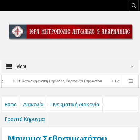
Menu
κή Περίοδος Κοριτσιών Γυμνασίου
Παρακλήσεις πρώτης εβδομάδος Δεκαπεντ
 του Μεσολογγίου
Μήνυμα Σεβασμιωτάτου Μητροπολίτου Αιτωλίας και Ακαρν
Home
Διακονία
Πνευματική Διακονία
Γραπτό Κήρυγμα
Μηνυμα Σεβασμιωτάτου