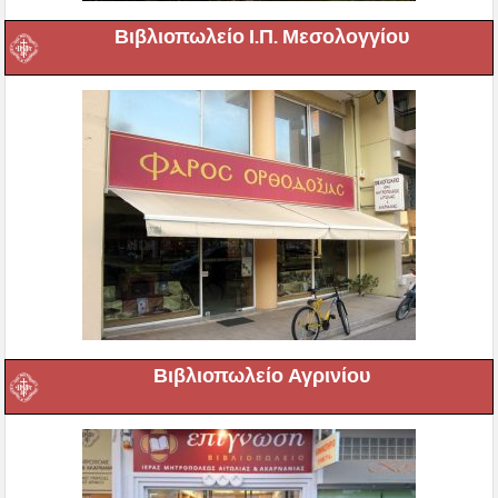
Βιβλιοπωλείο Ι.Π. Μεσολογγίου
Βιβλιοπωλείο Αγρινίου