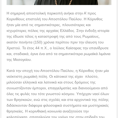
Η σημερινή αποστολική περικοπή ανήκει στην Α’ προς
Κορινθίους επιστολή του Αποστόλου Παύλου. Η Κόρινθος
ήταν μία από τις σημαντικότερες, πλουσιότερες και
ισχυρότερες πόλεις της αρχαίας Ελλάδος. Στην ένδοξη ιστορία
της έδωσε τέλος η καταστροφή της από τους Ρωμαίους,
εκατόν πενήντα (150) χρόνια περίπου πριν την έλευση του
Χριστού. Το έτος 44 π.Χ., ο Ιούλιος Καίσαρας την επανίδρυσε
και, σταδιακά, έγινε ένα από τα σημαντικότερα ρωμαϊκά λιμάνια
της Μεσογείου.
Κατά την εποχή του Αποστόλου Παύλου, η Κόρινθος ήταν μία
νεόκτιστη ρωμαϊκή πόλη. Οι κάτοικοί της είχαν πλούτο,
μιλούσαν ελληνικά και λατινικά και στους δρόμους της
συνωστίζονταν έμποροι, επαγγελματίες και διανοούμενοι από
όλες τις φυλές του τότε γνωστού κόσμου. Υπήρχαν ναοί όλων
των θρησκειών, ενώ στις σχολές και στα αρχοντικά της πόλης
διδάσκονταν διάφορα φιλοσοφικά συστήματα και μυστηριακές
θρησκείες. Η κορινθιακή κοινωνία αναζητούσε την
καλοπέραση, σπαταλούσε τον χρόνο της στην επίδειξη του