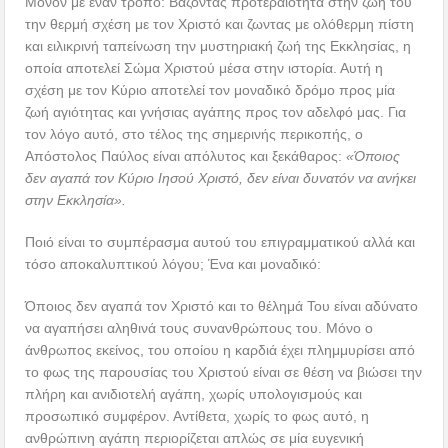
Μόνον με έναν τρόπο: Βάζοντας προτεραιότητα στην ζωή του
την θερμή σχέση με τον Χριστό και ζωντας με ολόθερμη πίστη
και ειλικρινή ταπείνωση την μυστηριακή ζωή της Εκκλησίας, η
οποία αποτελεί Σώμα Χριστού μέσα στην ιστορία. Αυτή η
σχέση με τον Κύριο αποτελεί τον μοναδικό δρόμο προς μία
ζωή αγιότητας και γνήσιας αγάπης προς τον αδελφό μας. Για
τον λόγο αυτό, στο τέλος της σημερινής περικοπής, ο
Απόστολος Παύλος είναι απόλυτος και ξεκάθαρος:
«Όποιος
δεν αγαπά τον Κύριο Ιησού Χριστό, δεν είναι δυνατόν να ανήκει
στην Εκκλησία».
Ποιό είναι το συμπέρασμα αυτού του επιγραμματικού αλλά και
τόσο αποκαλυπτικού λόγου; Ένα και μοναδικό:
Όποιος δεν αγαπά τον Χριστό και το θέλημά Του είναι αδύνατο
να αγαπήσει αληθινά τους συνανθρώπους του. Μόνο ο
άνθρωπος εκείνος, του οποίου η καρδιά έχει πλημμυρίσει από
το φως της παρουσίας του Χριστού είναι σε θέση να βιώσει την
πλήρη και ανιδιοτελή αγάπη, χωρίς υπολογισμούς και
προσωπικό συμφέρον. Αντίθετα, χωρίς το φως αυτό, η
ανθρώπινη αγάπη περιορίζεται απλώς σε μία ευγενική