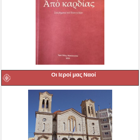
Οι Ιεροί μας Ναοί