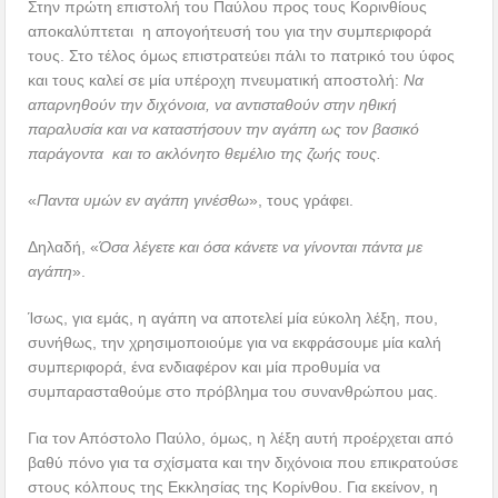
Στην πρώτη επιστολή του Παύλου προς τους Κορινθίους
αποκαλύπτεται η απογοήτευσή του για την συμπεριφορά
τους. Στο τέλος όμως επιστρατεύει πάλι το πατρικό του ύφος
και τους καλεί σε μία υπέροχη πνευματική αποστολή:
Να
απαρνηθούν την διχόνοια, να αντισταθούν στην ηθική
παραλυσία και να καταστήσουν την αγάπη ως τον βασικό
παράγοντα και το ακλόνητο θεμέλιο της ζωής τους.
«
Παντα υμών εν αγάπη γινέσθω
», τους γράφει.
Δηλαδή, «
Όσα λέγετε και όσα κάνετε να γίνονται πάντα με
αγάπη
».
Ίσως, για εμάς, η αγάπη να αποτελεί μία εύκολη λέξη, που,
συνήθως, την χρησιμοποιούμε για να εκφράσουμε μία καλή
συμπεριφορά, ένα ενδιαφέρον και μία προθυμία να
συμπαρασταθούμε στο πρόβλημα του συνανθρώπου μας.
Για τον Απόστολο Παύλο, όμως, η λέξη αυτή προέρχεται από
βαθύ πόνο για τα σχίσματα και την διχόνοια που επικρατούσε
στους κόλπους της Εκκλησίας της Κορίνθου. Για εκείνον, η