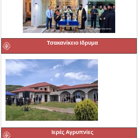
Τσακανίκειο Ιδρυμα
Ιερές Αγρυπνίες