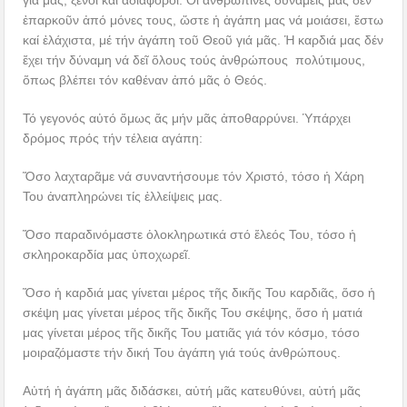
γιά μᾶς, ξένοι καί ἀδιάφοροι. Οἱ ἀνθρώπινες δυνάμεις μας δέν
ἐπαρκοῦν ἀπό μόνες τους, ὥστε ἡ ἀγάπη μας νά μοιάσει, ἔστω
καί ἐλάχιστα, μέ τήν ἀγάπη τοῦ Θεοῦ γιά μᾶς. Ἡ καρδιά μας δέν
ἔχει τήν δύναμη νά δεῖ ὅλους τούς ἀνθρώπους πολύτιμους,
ὅπως βλέπει τόν καθέναν ἀπό μᾶς ὁ Θεός.
Τό γεγονός αὐτό ὅμως ἄς μήν μᾶς ἀποθαρρύνει. Ὑπάρχει
δρόμος πρός τήν τέλεια αγάπη:
Ὅσο λαχταρᾶμε νά συναντήσουμε τόν Χριστό, τόσο ἡ Χάρη
Του ἀναπληρώνει τίς ἐλλείψεις μας.
Ὅσο παραδινόμαστε ὁλοκληρωτικά στό ἔλεός Του, τόσο ἡ
σκληροκαρδία μας ὑποχωρεῖ.
Ὅσο ἡ καρδιά μας γίνεται μέρος τῆς δικῆς Του καρδιᾶς, ὅσο ἡ
σκέψη μας γίνεται μέρος τῆς δικῆς Του σκέψης, ὅσο ἡ ματιά
μας γίνεται μέρος τῆς δικῆς Του ματιᾶς γιά τόν κόσμο, τόσο
μοιραζόμαστε τήν δική Του ἀγάπη γιά τούς ἀνθρώπους.
Αὐτή ἡ ἀγάπη μᾶς διδάσκει, αὐτή μᾶς κατευθύνει, αὐτή μᾶς