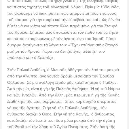
Ὁ ἀπόστολος Παῦλος ὑπῆρξε γνώστης τῆς ἑλληνικῆς σοφίας
καί πιστός τηρητής τοῦ Μωσαϊκοῦ Νόμου. Πρίν μία ἑβδομάδα,
τόν ἀκούσαμε νά διακηρύττει πώς ἀπαρνιέται τούς ἐπαίνους
τοῦ κόσμου γιά τήν σοφία καί τήν εὐσέβειά του καί πώς δέν θά
ἤθελε νά καυχιέται γιά τίποτε ἄλλο παρά μόνο γιά τόν Σταυρό
τοῦ Κυρίου. Σήμερα, μᾶς ἀποκαλύπτει τόν πόθο του νά ζήσει
καί αὐτός σταυρωμένος μέ τόν ἀγαπημένο του Ἰησοῦ. Πόσο
ὄμορφα ἀκούγονται τά λόγια του: «Ἔ
χω πεθάνει στόν Σταυρό
μαζί μέ τόν Χριστό. Τώρα πιά δέν ζῶ ἐγώ, ἀλλά ζεῖ στό
πρόσωπό μου ὁ Χριστός
».
Στήν Παλαιά Διαθήκη, ὁ Μωυσῆς ὁδήγησε τόν λαό του μακριά
ἀπό τήν Αἴγυπτο, ἀνοίγοντας δρόμο μέσα ἀπό τήν Ἐρυθρά
Θάλασσα. Σέ μία ἀνάλογη
ἔξοδο
μᾶς καλεῖ σήμερα ὁ Παῦλος.
Ἀπό τήν μία, εἶναι ἡ γή τῆς Παλαιᾶς Διαθήκης. Ἡ γή τοῦ Νόμου
καί τῶν ἐντολῶν. Ἀπό τήν ἄλλη, μᾶς περιμένει ἡ γή τῆς Καινῆς
Διαθήκης, τῆς
νέας συμφωνίας
, ὅπου κυριαρχεῖ ὁ ὑπέρτατος
νόμος τῆς ἀγάπης. Στήν γή τῆς Παλαιᾶς Διαθήκης, τόν
ἄνθρωπο δικάζει ὁ Θεός. Στήν γή τῆς Καινῆς, ὁ ἄνθρωπος
καταδικάζει τόν ἑαυτό του, ὅσο μένει μακριά ἀπό τήν ἀγάπη
τοῦ Θεοῦ καί τήν Χάρη τοῦ Ἁγίου Πνεύματος. Στήν ἀκτή τῆς