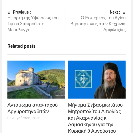
Previous :
Next :
Η εορτή της Υψώσεως του
Ο Εσπερινός του Αγίου
Τιμίου Σταυρού στο
Βησσαρίωνος στην Κεχρινιά
Μεσολόγγι
Αμφιλοχίας
Related posts
Αντάμωμα απανταχού
Μήνυμα Σεβασμιωτάτου
Αργυροπηγαδιτών
Μητροπολίτου Αιτωλίας
και Ακαρνανίας κ
08 Αυγούστου, 2026
Δαμασκηνου για την
Κυριακή 9 Αυγούστου