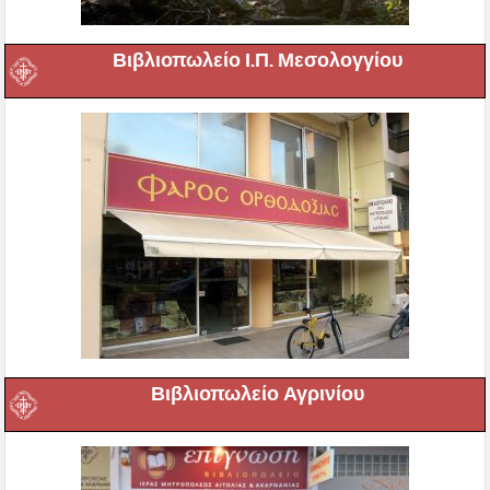
Βιβλιοπωλείο Ι.Π. Μεσολογγίου
Βιβλιοπωλείο Αγρινίου