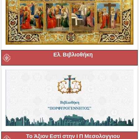
Ελ. Βιβλιοθήκη
Το Άξιον Εστί στην Ι Π Μεσολογγιου