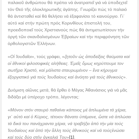
παλαιοῦ ἀνθρώπου θά πρέπει νά ἀνατραπεῖ γιά νἀ ὑποδεχτεῖ
τόν Θεό τῆς ὁλοκληρωτικῆς ἀγάπης. Γνωρίζει πώς τό παλαιό
θά ἀντισταθεί καί θά θελήσει νά ἐξαφανίσει τό καινούργιο. Γι΄
αὐτό καί στήν πρώτη πρός Κορινθίους ἐπιστολή του,
προειδοποιεῖ τούς Χριστιανούς πώς θά ἀντιμετωπίσουν τήν
ὀργή τῶν σκανδαλισμένων Ἑβραίων καί τήν περιφρόνηση τῶν
ὀρθολογιστῶν Ἑλλήνων.
«
Οἱ Ἰουδαῖοι
», τούς γράφει, «
ζητοῦν ὡς ἀποδείξεις θαύματα καί
οἱ ἐθνικοί φιλοσοφικές αλήθειες. Ἐμεῖς ὅμως κηρύττουμε τον
σωτῆρα Χριστό, καί μάλιστα σταυρωμένον – ἕνα κήρυγμα
ἐξοργιστικό γιά τούς Ἰουδαίους καί ἀνόητο γιά τούς ἐθνικούς
».
Δυόμιση αἰῶνες μετά, θά ἔρθει ὁ Μέγας Ἀθανάσιος γιά νά μᾶς
διδάξει μέ ὑπέροχο τρόπο, λέγοντας:
«
Μόνον στόν σταυρό πεθαίνει κάποιος μέ ἁπλωμένα τά χέρια,
γι΄ αὐτό καί ὁ Κύριος, τέτοιον θάνατο ὑπέμεινε, ὥστε νά ἁπλώσει
τά δικά του πανάχραντα χέρια, νά τραβήξει ἀπό τήν μία τούς
Ἰουδαίους καί ἀπό τήν ἄλλη τούς ἐθνικούς καί νά τούςἑνώσει
καί τούς δύο στἠν ἀγκαλιά Του
»
[1]
.