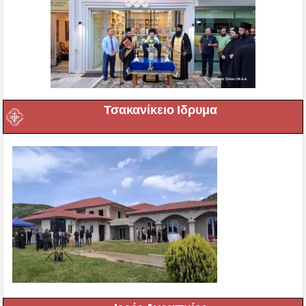
Τσακανίκειο Ιδρυμα