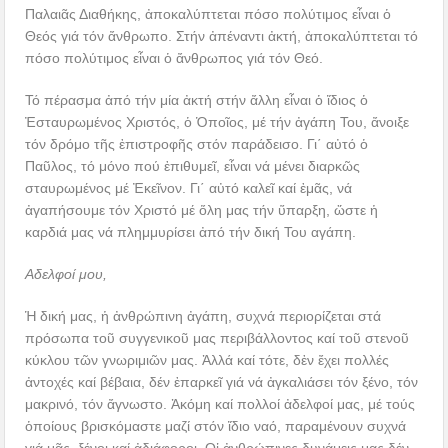
Παλαιᾶς Διαθήκης, ἀποκαλύπτεται πόσο πολύτιμος εἶναι ὁ
Θεός γιά τόν ἄνθρωπο. Στήν ἀπέναντι ἀκτή, ἀποκαλύπτεται τό
πόσο πολύτιμος εἶναι ὁ ἄνθρωπος γιά τόν Θεό.
Τό πέρασμα ἀπό τήν μία ἀκτή στήν ἄλλη εἶναι ὁ ἴδιος ὁ
Ἐσταυρωμένος Χριστός, ὁ Ὁποῖος, μέ τήν ἀγάπη Του, ἄνοιξε
τόν δρόμο τῆς ἐπιστροφῆς στόν παράδεισο. Γι΄ αὐτό ὁ
Παῦλος, τό μόνο πού ἐπιθυμεῖ, εἶναι νά μένει διαρκῶς
σταυρωμένος μέ Ἐκεῖνον. Γι΄ αὐτό καλεῖ καί ἐμᾶς, νά
ἀγαπήσουμε τόν Χριστό μέ ὅλη μας τήν ὕπαρξη, ὥστε ἡ
καρδιά μας νά πλημμυρίσει ἀπό τήν δική Του αγάπη.
Αδελφοί μου,
Ἡ δική μας, ἡ ἀνθρώπινη ἀγάπη, συχνά περιορίζεται στά
πρόσωπα τοῦ συγγενικοῦ μας περιβάλλοντος καί τοῦ στενοῦ
κύκλου τῶν γνωριμιῶν μας. Ἀλλά καί τότε, δἐν ἔχει πολλές
ἀντοχές καί βέβαια, δέν ἐπαρκεῖ γιά νά ἀγκαλιάσει τόν ξένο, τόν
μακρινό, τόν ἄγνωστο. Ἀκόμη καί πολλοί ἀδελφοί μας, μέ τούς
ὁποίους βρισκόμαστε μαζί στόν ἴδιο ναό, παραμένουν συχνά