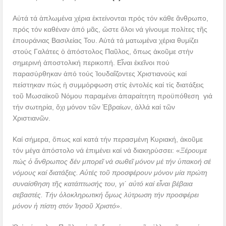
Αὐτά τά ἁπλωμένα χέρια ἐκτείνονται πρός τόν κάθε ἄνθρωπο,
πρός τόν καθέναν ἀπό μᾶς, ὥστε ὅλοι νά γίνουμε πολίτες τῆς
ἐπουράνιας Βασιλείας Του. Αὐτά τά ματωμένα χέρια θυμίζει
στούς Γαλάτες ὁ ἀπόστολος Παῦλος, ὅπως ἀκοῦμε στἠν
σημερινή ἀποστολική περικοπή. Εἶναι ἐκεῖνοι πού
παρασύρθηκαν ἀπό τούς Ἰουδαΐζοντες Χριστιανούς καί
πείστηκαν πώς ἡ συμμόρφωση στίς ἐντολές καί τἰς διατάξεις
τοῦ Μωσαϊκοῦ Νόμου παραμένει ἀπαραίτητη προϋπόθεση γιά
τήν σωτηρία, ὄχι μόνον τῶν Ἑβραίων, ἀλλά καί τῶν
Χριστιανῶν.
Καί σήμερα, ὅπως καί κατά τήν περασμένη Κυριακή, ἀκοῦμε
τόν μέγα ἀπόστολο νά ἐπιμένει καί νά διακηρύσσει: «
Ξέρουμε
πώς ὁ ἄνθρωπος δέν μπορεῖ νά σωθεῖ μόνον μέ τήν ὑπακοή σέ
νόμους καί διατάξεις. Αὐτές τοῦ προσφέρουν μόνον μία πρώτη
συναίσθηση τῆς κατάπτωσής του, γι΄ αὐτό καί εἶναι βέβαια
σεβαστές. Τήν ὁλοκληρωτική ὅμως λύτρωση τήν προσφέρει
μόνον ἡ πίστη στόν Ἰησοῦ Χριστό
».