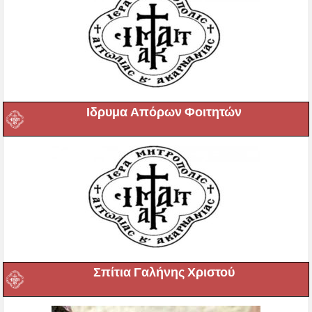
Ιδρυμα Απόρων Φοιτητών
Σπίτια Γαλήνης Χριστού