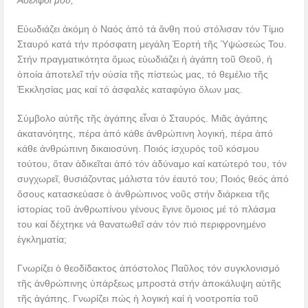
Ἀδελφοί μου,
Εὐωδιάζει ἀκόμη ὁ Ναός ἀπό τά ἄνθη πού στόλισαν τόν Τίμιο
Σταυρό κατά τήν πρόσφατη μεγάλη Ἑορτή τῆς Ὑψώσεώς Του.
Στήν πραγματικότητα ὅμως εὐωδιάζει ἡ ἀγάπη τοῦ Θεοῦ, ἡ
ὁποία ἀποτελεῖ τήν οὐσία τῆς πίστεώς μας, τό θεμέλιο τῆς
Ἐκκλησίας μας καί τό ἀσφαλές καταφύγιο ὅλων μας.
Σύμβολο αὐτῆς τῆς ἀγάπης εἶναι ὁ Σταυρός. Μιᾶς ἀγάπης
ἀκατανόητης, πέρα ἀπό κάθε ἀνθρώπινη λογική, πέρα ἀπό
κάθε ἀνθρώπινη δικαιοσύνη. Ποιός ἰσχυρός τοῦ κόσμου
τούτου, ὅταν ἀδικεῖται ἀπό τόν ἀδύναμο καί κατώτερό του, τόν
συγχωρεῖ, θυσιάζοντας μάλιστα τόν ἑαυτό του; Ποιός θεός ἀπό
ὅσους κατασκεύασε ὁ ἀνθρώπινος νοῦς στήν διάρκεια τῆς
ἱστορίας τοῦ ἀνθρωπίνου γένους ἔγινε ὅμοιος μέ τό πλάσμα
του καί δέχτηκε νά θανατωθεῖ σάν τόν πιό περιφρονημένο
ἐγκληματία;
Γνωρίζει ὁ θεοδίδακτος ἀπόστολος Παῦλος τόν συγκλονισμό
τῆς ἀνθρώπινης ὑπάρξεως μπροστά στήν ἀποκάλυψη αὐτῆς
τῆς ἀγάπης. Γνωρίζει πώς ἡ λογική καί ἡ νοοτροπία τοῦ