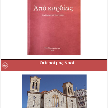
Οι Ιεροί μας Ναοί