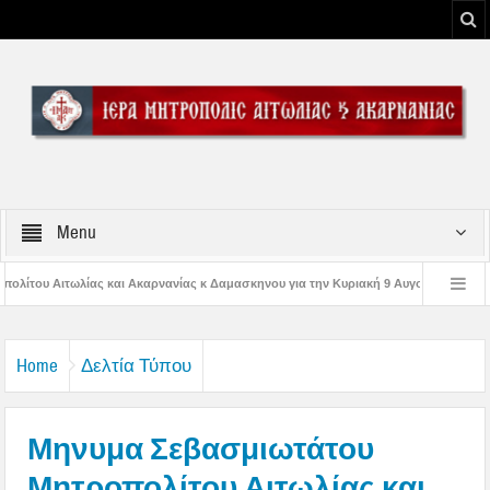
Menu
νανίας κ Δαμασκηνου για την Κυριακή 9 Αυγούστου 2026
Η εορτή της Μεταμ
ης Παναγίας
Δέηση υπέρ των πυροσβεστών και των πυροπλήκτων στην Ι. Μ.
Home
Δελτία Τύπου
Μηνυμα Σεβασμιωτάτου
Μητροπολίτου Αιτωλίας και