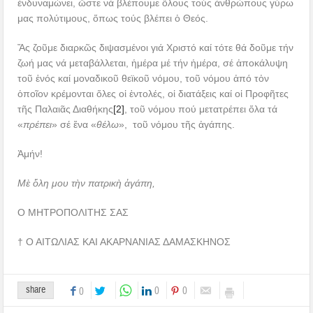
ἐνδυναμώνει, ὥστε νά βλέπουμε ὅλους τούς ἀνθρώπους γύρω
μας πολύτιμους, ὅπως τούς βλέπει ὁ Θεός.
Ἄς ζοῦμε διαρκῶς διψασμένοι γιά Χριστό καί τότε θά δοῦμε τήν
ζωή μας νά μεταβάλλεται, ἡμέρα μέ τήν ἡμέρα, σέ ἀποκάλυψη
τοῦ ἑνός καί μοναδικοῦ θεϊκοῦ νόμου, τοῦ νόμου ἀπό τὀν
ὁποῖον κρέμονται ὅλες οἱ ἐντολές, οἱ διατάξεις καί οἱ Προφῆτες
τῆς Παλαιᾶς Διαθήκης
[2]
, τοῦ νόμου πού μετατρέπει ὅλα τά
«
πρέπει
» σέ ἕνα «
θέλω
», τοῦ νόμου τῆς ἀγάπης.
Ἀμήν!
Μὲ ὅλη μου τὴν πατρικὴ ἀγάπη,
Ο ΜΗΤΡΟΠΟΛΙΤΗΣ ΣΑΣ
† Ο ΑΙΤΩΛΙΑΣ ΚΑΙ ΑΚΑΡΝΑΝΙΑΣ ΔΑΜΑΣΚΗΝΟΣ
share
0
0
0