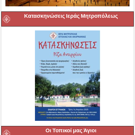
Κατασκηνώσεις Ιεράς Μητροπόλεως
Οι Τοπικοί μας Άγιοι