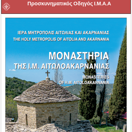
Προσκυνηματικός Οδηγός Ι.Μ.Α.Α