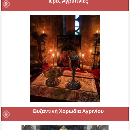
Ιερές Αγρυπνίες
Βυζαντινή Χορωδία Αγρινίου