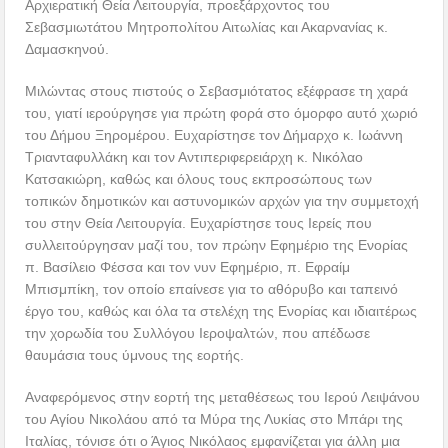
Αρχιερατική Θεία Λειτουργία, προεξάρχοντος του
Σεβασμιωτάτου Μητροπολίτου Αιτωλίας και Ακαρνανίας κ.
Δαμασκηνού.
Μιλώντας στους πιστούς ο Σεβασμιότατος εξέφρασε τη χαρά
του, γιατί ιερούργησε για πρώτη φορά στο όμορφο αυτό χωριό
του Δήμου Ξηρομέρου. Ευχαρίστησε τον Δήμαρχο κ. Ιωάννη
Τριανταφυλλάκη και τον Αντιπεριφερειάρχη κ. Νικόλαο
Κατσακιώρη, καθώς και όλους τους εκπροσώπους των
τοπικών δημοτικών και αστυνομικών αρχών για την συμμετοχή
του στην Θεία Λειτουργία. Ευχαρίστησε τους Ιερείς που
συλλειτούργησαν μαζί του, τον πρώην Εφημέριο της Ενορίας
π. Βασίλειο Φέσσα και τον νυν Εφημέριο, π. Εφραίμ
Μπισμπίκη, τον οποίο επαίνεσε για το αθόρυβο και ταπεινό
έργο του, καθώς και όλα τα στελέχη της Ενορίας και ιδιαιτέρως
την χορωδία του Συλλόγου Ιεροψαλτών, που απέδωσε
θαυμάσια τους ύμνους της εορτής.
Αναφερόμενος στην εορτή της μεταθέσεως του Ιερού Λειψάνου
του Αγίου Νικολάου από τα Μύρα της Λυκίας στο Μπάρι της
Ιταλίας, τόνισε ότι ο Άγιος Νικόλαος εμφανίζεται για άλλη μια