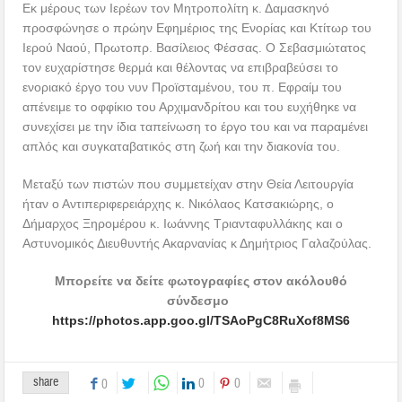
Εκ μέρους των Ιερέων τον Μητροπολίτη κ. Δαμασκηνό
προσφώνησε ο πρώην Εφημέριος της Ενορίας και Κτίτωρ του
Ιερού Ναού, Πρωτοπρ. Βασίλειος Φέσσας. Ο Σεβασμιώτατος
τον ευχαρίστησε θερμά και θέλοντας να επιβραβεύσει το
ενοριακό έργο του νυν Προϊσταμένου, του π. Εφραίμ του
απένειμε το οφφίκιο του Αρχιμανδρίτου και του ευχήθηκε να
συνεχίσει με την ίδια ταπείνωση το έργο του και να παραμένει
απλός και συγκαταβατικός στη ζωή και την διακονία του.
Μεταξύ των πιστών που συμμετείχαν στην Θεία Λειτουργία
ήταν ο Αντιπεριφερειάρχης κ. Νικόλαος Κατσακιώρης, ο
Δήμαρχος Ξηρομέρου κ. Ιωάννης Τριανταφυλλάκης και ο
Αστυνομικός Διευθυντής Ακαρνανίας κ Δημήτριος Γαλαζούλας.
Μπορείτε να δείτε φωτογραφίες στον ακόλουθό
σύνδεσμο
https://photos.app.goo.gl/TSAoPgC8RuXof8MS6
share
0
0
0