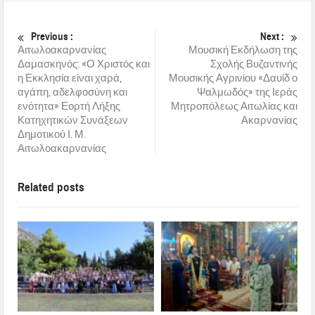
Previous :
Next :
Αιτωλοακαρνανίας
Μουσική Εκδήλωση της
Δαμασκηνός: «Ο Χριστός και
Σχολής Βυζαντινής
η Εκκλησία είναι χαρά,
Μουσικής Αγρινίου «Δαυίδ ο
αγάπη, αδελφοσύνη και
Ψαλμωδός» της Ιεράς
ενότητα» Εορτή Λήξης
Μητροπόλεως Αιτωλίας και
Κατηχητικών Συνάξεων
Ακαρνανίας
Δημοτικού Ι. Μ.
Αιτωλοακαρνανίας
Related posts