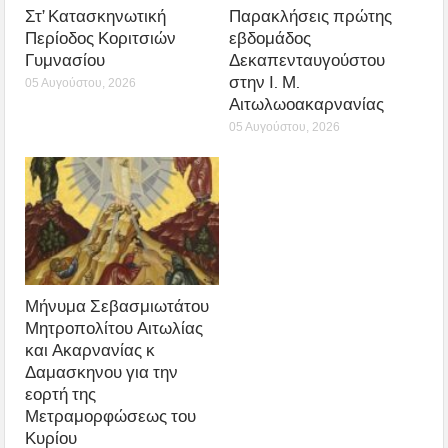
Στ’ Κατασκηνωτική
Παρακλήσεις πρώτης
Περίοδος Κοριτσιών
εβδομάδος
Γυμνασίου
Δεκαπενταυγούστου
στην Ι. Μ.
05 Αυγούστου, 2026
Αιτωλωοακαρνανίας
05 Αυγούστου, 2026
Μήνυμα Σεβασμιωτάτου
Μητροπολίτου Αιτωλίας
και Ακαρνανίας κ
Δαμασκηνου για την
εορτή της
Μετραμορφώσεως του
Κυρίου