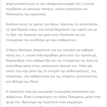
φορά μπροστά μας με την ολοφώτεινη μορφή του, η οποία
προβάλλει ως κανόνας πίστεως, εικόνα πραότητας και
διδάσκαλος της εγκρατείας.
Ανέλυσε αυτές τις αρετές του Αγίου, λέγοντας ότι αποτέλεσαν
τα τρία θεμέλια πάνω στα οποία θεμελίωσε την σχέση του με
το Θεό, την διακονία του μέσα στην Εκκλησία και τον
πνευματικό του σύνδεσμο με τους ανθρώπους.
Ο Άγιος Νικόλαος διακρινόταν για την απλοϊκή και καθάρια
πίστη του, η οποία ενδυναμώθηκε μέσα από την προσευχή,
θεμελιώθηκε στον καθαρό βίο και την πνευματική του ζωή και
ενισχύθηκε μέσα στους ασκητικούς αγώνες του. Ήταν μία
πίστη που είχε μέσα της το στοιχείο της αυθεντικότητος, της
ειλικρίνειας, της καθαρότητας και της πλήρους εμπιστοσύνης
στο θέλημα του Θεού.
Η πραότητα είναι μία εσωτερική πνευματική κατάσταση του
ανθρώπου. Είναι η επιφοίτηση του Αγίου Πνεύματος μέσα στην
ψυχή του. Βιώνουμε την πραότητα όταν ενεργούμε,