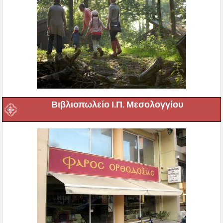
Βιβλιοπωλείο Ι.Π. Μεσολογγίου