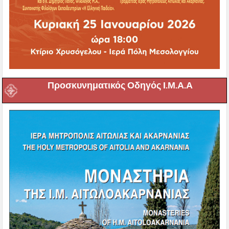
Προσκυνηματικός Οδηγός Ι.Μ.Α.Α