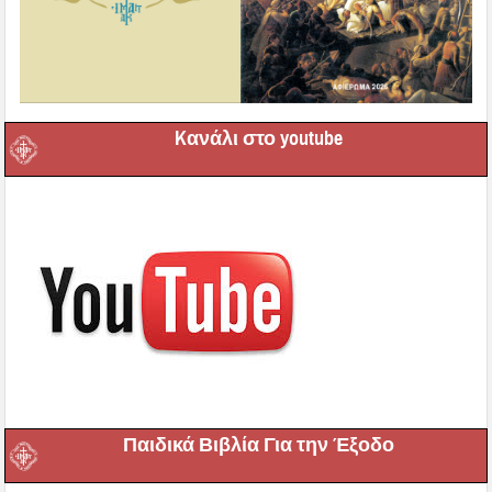
Kανάλι στο youtube
Παιδικά Βιβλία Για την Έξοδο