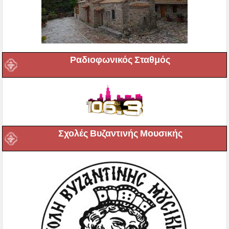
Ραδιοφωνικός Σταθμός
Σχολές Βυζαντινής Μουσικής