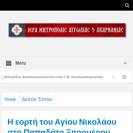
Menu
στου στην Ι. Μ. Αιτωλωοακαρνανίας
Μήνυμα Σεβασμιωτάτου Μητροπολίτου Α
του Μεσολογγίου
Μήνυμα Σεβασμιωτάτου Μητροπολίτου Αιτωλίας και Ακαρναν
Home
Δελτία Τύπου
Η εορτή του Αγίου Νικολάου
στο Παπαδάτο Ξηρομέρου