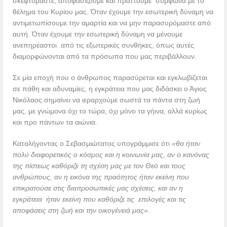
σκεφτόμαστε, αποφασίζουμε και πράττουμε σύμφωνα με το
θέλημα του Κυρίου μας. Όταν έχουμε την εσωτερική δύναμη να
αντιμετωπίσουμε την αμαρτία και να μην παρασυρόμαστε από
αυτή. Όταν έχουμε την εσωτερική δύναμη να μένουμε
ανεπηρέαστοι από τις εξωτερικές συνθήκες, όπως αυτές
διαμορφώνονται από τα πρόσωπα που μας περιβάλλουν.
Σε μία εποχή που ο άνθρωπος παρασύρεται και εγκλωβίζεται
σε πάθη και αδυναμίες, η εγκράτεια που μας διδάσκει ο Άγιος
Νικόλαος σημαίνει να ιεραρχούμε σωστά τα πάντα στη ζωή
μας, με γνώμονα όχι το τώρα, όχι μόνο τα γήινα, αλλά κυρίως
και προ πάντων τα αιώνια.
Καταλήγοντας ο Σεβασμιώτατος υπογράμμισε ότι
«θα ήταν
πολύ διαφορετικός ο κόσμος και η κοινωνία μας, αν ο κανόνας
της πίστεως καθόριζε τη σχέση μας με τον Θεό και τους
ανθρώπους, αν η εικόνα της πραότητος ήταν εκείνη που
επικρατούσε στις διαπροσωπικές μας σχέσεις, και αν η
εγκράτεια ήταν εκείνη που καθόριζε τις επιλογές και τις
αποφάσεις στη ζωή και την οικογένειά μας»
.