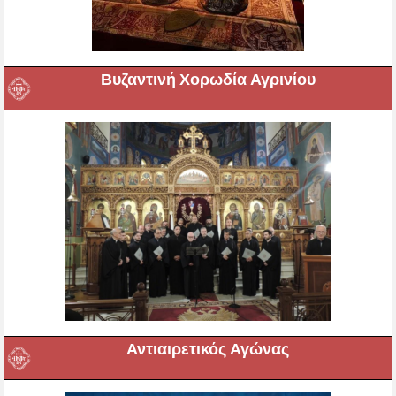
Βυζαντινή Χορωδία Αγρινίου
Αντιαιρετικός Αγώνας