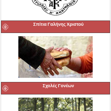
Σπίτια Γαλήνης Χριστού
Σχολές Γονέων