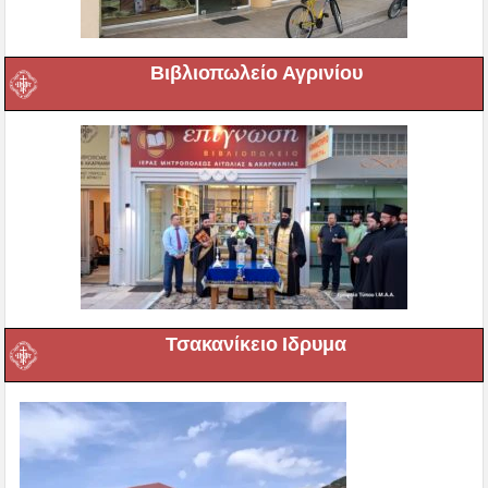
Βιβλιοπωλείο Αγρινίου
Τσακανίκειο Ιδρυμα