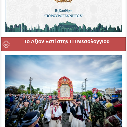
Το Άξιον Εστί στην Ι Π Μεσολογγιου