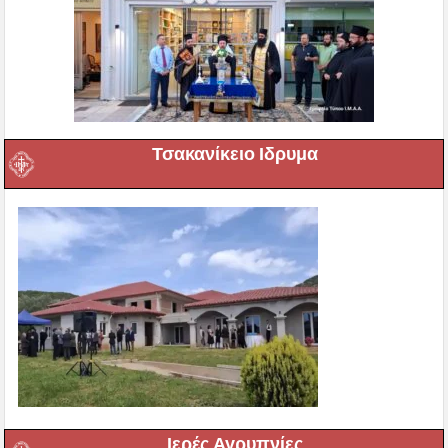
Τσακανίκειο Ιδρυμα
Ιερές Αγρυπνίες