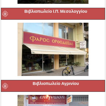
Βιβλιοπωλείο Ι.Π. Μεσολογγίου
Βιβλιοπωλείο Αγρινίου