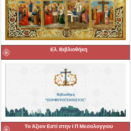
Ελ. Βιβλιοθήκη
Το Άξιον Εστί στην Ι Π Μεσολογγιου