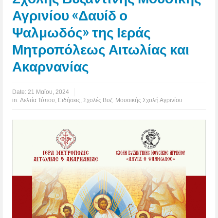
Αγρινίου «Δαυίδ ο
Ψαλμωδός» της Ιεράς
Μητροπόλεως Αιτωλίας και
Ακαρνανίας
Date:
21 Μαΐου, 2024
in:
Δελτία Τύπου
,
Ειδήσεις
,
Σχολές Βυζ. Μουσικής Σχολή Αγρινίου