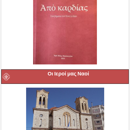
Οι Ιεροί μας Ναοί