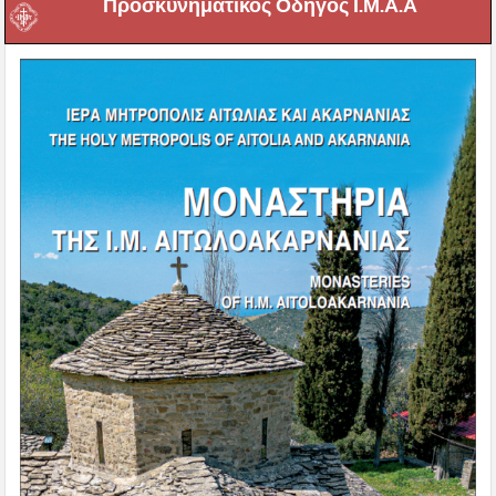
Προσκυνηματικός Οδηγός Ι.Μ.Α.Α