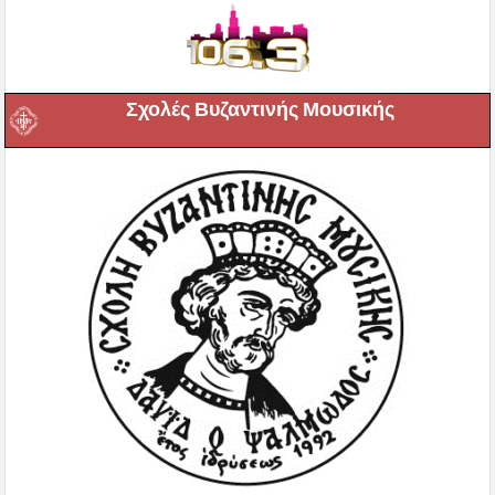
Σχολές Βυζαντινής Μουσικής