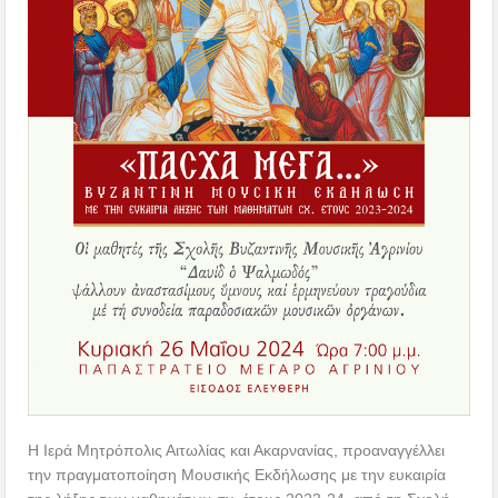
Η Ιερά Μητρόπολις Αιτωλίας και Ακαρνανίας, προαναγγέλλει
την πραγματοποίηση Μουσικής Εκδήλωσης με την ευκαιρία