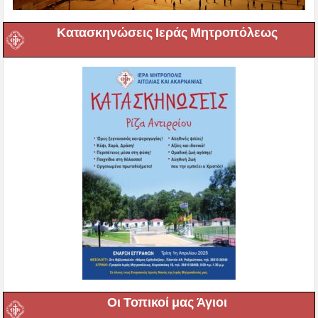
Κατασκηνώσεις Ιεράς Μητροπόλεως
Οι Τοπικοί μας Άγιοι