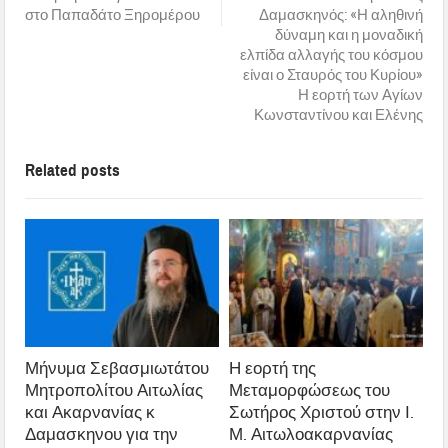
στο Παπαδάτο Ξηρομέρου
Δαμασκηνός: «Η αληθινή
δύναμη και η μοναδική
ελπίδα αλλαγής του κόσμου
είναι ο Σταυρός του Κυρίου»
Η εορτή των Αγίων
Κωνσταντίνου και Ελένης
Related posts
Μήνυμα Σεβασμιωτάτου
Η εορτή της
Μητροπολίτου Αιτωλίας
Μεταμορφώσεως του
και Ακαρνανίας κ
Σωτήρος Χριστού στην Ι.
Δαμασκηνου για την
Μ. Αιτωλοακαρνανίας