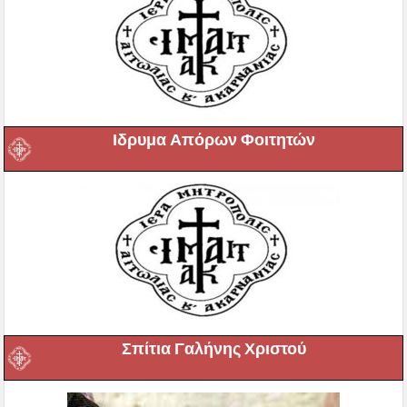
Ιδρυμα Απόρων Φοιτητών
Σπίτια Γαλήνης Χριστού