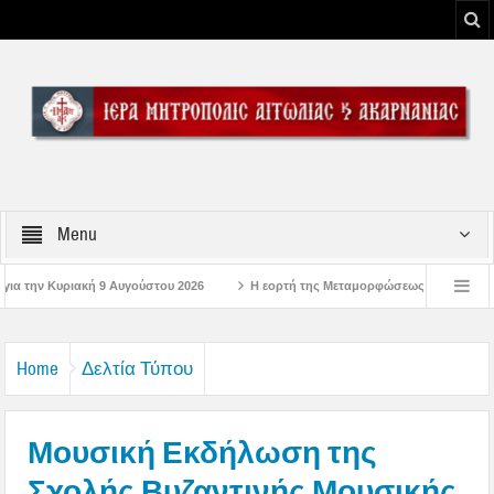
Menu
 2026
Η εορτή της Μεταμορφώσεως του Σωτήρος Χριστού στην Ι. Μ. Αιτωλο
λώσεις στην Μπαμπίνη Αιτωλοακαρνανίας Μνημείο Πεσόντων Μπαμπινιωτών στην Έ
Home
Δελτία Τύπου
Μουσική Εκδήλωση της
Σχολής Βυζαντινής Μουσικής