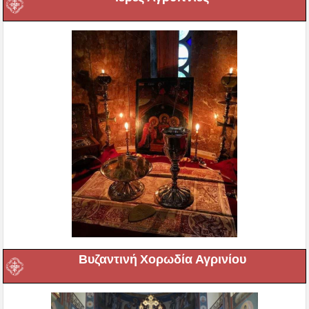
Βυζαντινή Χορωδία Αγρινίου