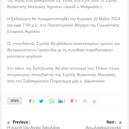
της λήξης των μαθημάτων σχ. έτους 2023-24, από τη Σχολή
Βυζαντινής Μουσικής Αγρινίου «Δαυίδ ο Ψαλμωδός».
Η Εκδήλωση θα πραγματοποιηθεί την Κυριακή 26 Μαΐου 2024
και ώρα 7:00 μ.μ. στο Παπαστράτειο Μέγαρο της Γυμναστικής
Εταιρείας Αγρινίου.
Οι σπουδαστές Σχολής θα ψάλλουν αναστάσιμους ύμνους και
θα ερμηνεύσουν τραγούδια με τη συνοδεία παραδοσιακών
μουσικών οργάνων.
Στο τέλος της Εκδήλωσης θα γίνει απονομή των Τίτλων στους
πτυχιούχους σπουδαστές της Σχολής Βυζαντινής Μουσικής,
από τον Σεβασμιώτατο Ποιμενάρχη μας κ. Δαμασκηνό.
share
0
0
0
Previous :
Next :
Η εορτή του Αγίου Νικολάου
Αιτωλοακαρνανίας