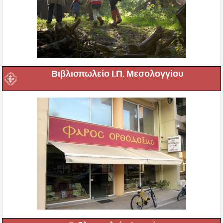
Βιβλιοπωλείο Ι.Π. Μεσολογγίου