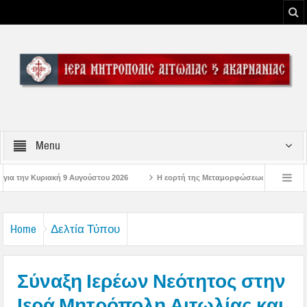
Menu
υ 2026
Η εορτή της Μεταμορφώσεως του Σωτήρος Χριστού στην Ι. Μ. Αιτωλο
λώσεις στην Μπαμπίνη Αιτωλοακαρνανίας Μνημείο Πεσόντων Μπαμπινιωτών στην Έ
Home
Δελτία Τύπου
Σύναξη Ιερέων Νεότητος στην
Ιερά Μητρόπολη Αιτωλίας και