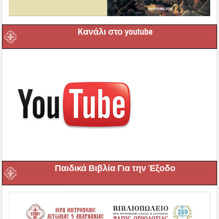
Kανάλι στο youtube
Παιδικά Βιβλία Για την Έξοδο