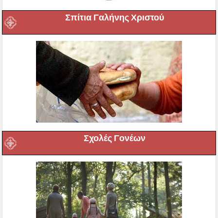
Σπίτια Γαλήνης Χριστού
Σχολές Γονέων