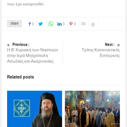
που έχει καταρτισθεί.
share
0
0
0
Previous :
Next :
Η Β’ Κυριακή των Νηστειών
Τρίτος Κατανυκτικός
στην Ιερά Μητρόπολη
Εσπερινός
Αιτωλίας και Ακαρνανίας
Related posts