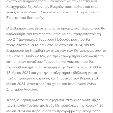
σκοπό να πληροφορήσουν τα αγόρια και τα κορίτσια των
Κατηχητικών Σχολείων των Ενοριών τους, καθώς και τους
γονείς των παιδιών, αλλά και το σύνολο των Ενοριτών στις
Ενορίες που διακονούν.
Ο Σεβασμιότατος έθεσε επίσης το οργανωτικό πλαίσιο που θα
ακολουθηθεί για την προετοιμασία και την πραγματοποίηση
ου
του 2
Διενοριακού Τουρνουά Ποδοσφαίρου που θα
πραγματοποιηθεί το Σάββατο 13 Απριλίου 2024, για την
Επιμορφωτική Ημερίδα των στελεχών των Κατασκηνώσεων, το
Σάββατο 11 Μαΐου 2024, για την καταληκτήρια εκδήλωση των
κατηχητικών συνάξεων Γυμνασίου και Λυκείου, που θα
περιλαμβάνει ημερήσια εκδρομή στην Ναύπακτο, το Σάββατο
18 Μαΐου 2024 και για την καταληκτήρια εκδήλωση για τα
παιδιά προσχολικής ηλικίας και δημοτικού την Κυριακή 19
Μαΐου 2024, στον προαύλιο χώρο του Ιερού Ναού Αγίου
Δημητρίου Αγρινίου.
Τέλος, ο Σεβασμιώτατος αναφέρθηκε στην εκδήλωση λήξης
των Σχολών Γονέων της Ιεράς Μητροπόλεως την Κυριακή 26
Μαΐου 2024 και παρουσίασε το πρόγραμμα της εκδήλωσης