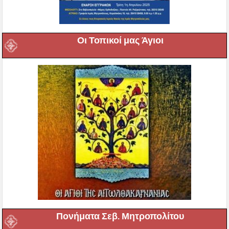
Οι Τοπικοί μας Άγιοι
Πονήματα Σεβ. Μητροπολίτου