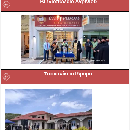
Βιβλιοπωλείο Αγρινίου
Τσακανίκειο Ιδρυμα