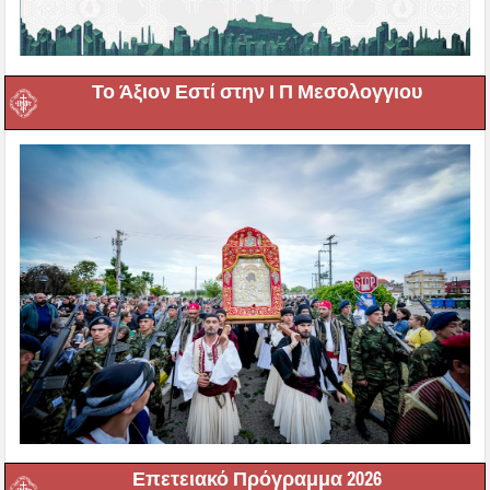
Το Άξιον Εστί στην Ι Π Μεσολογγιου
Επετειακό Πρόγραμμα 2026