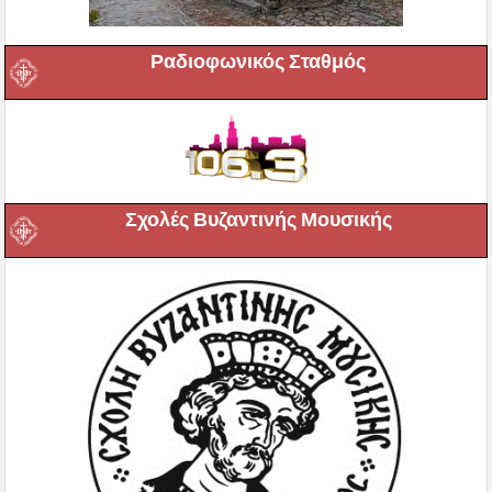
Ραδιοφωνικός Σταθμός
Σχολές Βυζαντινής Μουσικής