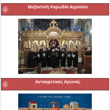
Βυζαντινή Χορωδία Αγρινίου
Αντιαιρετικός Αγώνας