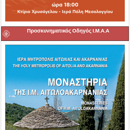
Προσκυνηματικός Οδηγός Ι.Μ.Α.Α