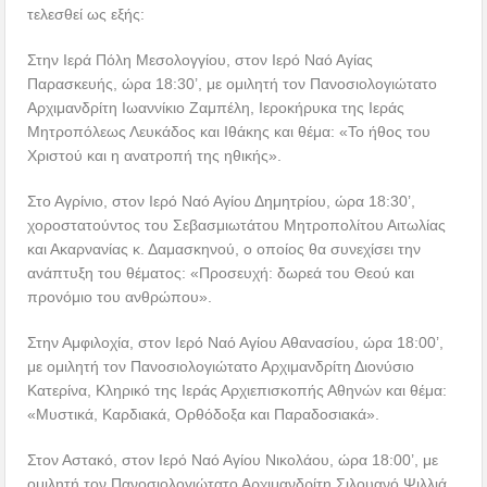
τελεσθεί ως εξής:
Στην Ιερά Πόλη Μεσολογγίου, στον Ιερό Ναό Αγίας
Παρασκευής, ώρα 18:30’, με ομιλητή τον Πανοσιολογιώτατο
Αρχιμανδρίτη Ιωαννίκιο Ζαμπέλη, Ιεροκήρυκα της Ιεράς
Μητροπόλεως Λευκάδος και Ιθάκης και θέμα: «Το ήθος του
Χριστού και η ανατροπή της ηθικής».
Στο Αγρίνιο, στον Ιερό Ναό Αγίου Δημητρίου, ώρα 18:30’,
χοροστατούντος του Σεβασμιωτάτου Μητροπολίτου Αιτωλίας
και Ακαρνανίας κ. Δαμασκηνού, ο οποίος θα συνεχίσει την
ανάπτυξη του θέματος: «Προσευχή: δωρεά του Θεού και
προνόμιο του ανθρώπου».
Στην Αμφιλοχία, στον Ιερό Ναό Αγίου Αθανασίου, ώρα 18:00’,
με ομιλητή τον Πανοσιολογιώτατο Αρχιμανδρίτη Διονύσιο
Κατερίνα, Κληρικό της Ιεράς Αρχιεπισκοπής Αθηνών και θέμα:
«Μυστικά, Καρδιακά, Ορθόδοξα και Παραδοσιακά».
Στον Αστακό, στον Ιερό Ναό Αγίου Νικολάου, ώρα 18:00’, με
ομιλητή τον Πανοσιολογιώτατο Αρχιμανδρίτη Σιλουανό Ψιλλιά,