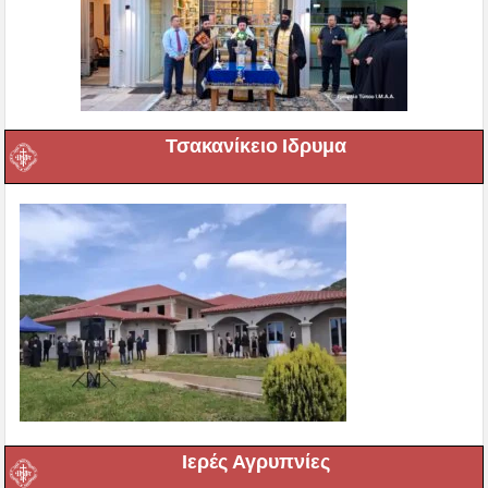
Τσακανίκειο Ιδρυμα
Ιερές Αγρυπνίες