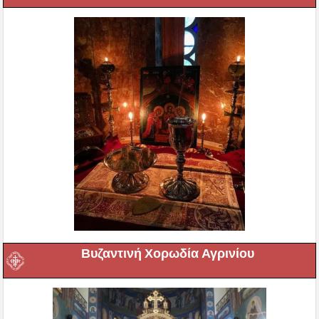
Βυζαντινή Χορωδία Αγρινίου