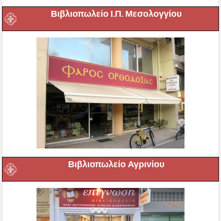
Βιβλιοπωλείο Ι.Π. Μεσολογγίου
Βιβλιοπωλείο Αγρινίου