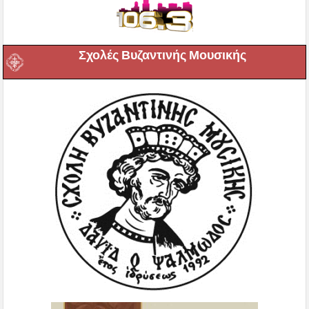
Σχολές Βυζαντινής Μουσικής