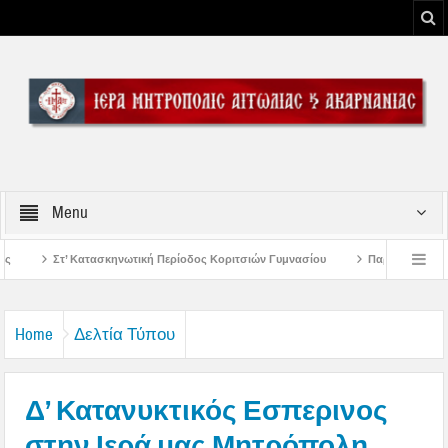
Menu
Περίοδος Κοριτσιών Γυμνασίου
Παρακλήσεις πρώτης εβδομάδος Δεκαπενταυ
υ Μεσολογγίου
Μήνυμα Σεβασμιωτάτου Μητροπολίτου Αιτωλίας και Ακαρνανί
Home
Δελτία Τύπου
Δ’ Κατανυκτικός Εσπερινος
στην Ιερά μας Μητρόπολη