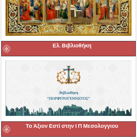
Ελ. Βιβλιοθήκη
Το Άξιον Εστί στην Ι Π Μεσολογγιου