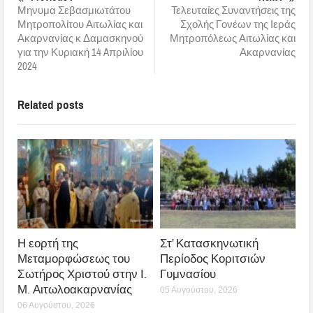
Μηνυμα Σεβασμιωτάτου
Τελευταίες Συναντήσεις της
Μητροπολίτου Αιτωλίας και
Σχολής Γονέων της Ιεράς
Ακαρνανίας κ Δαμασκηνού
Μητροπόλεως Αιτωλίας και
για την Κυριακή 14 Aπριλίου
Ακαρνανίας
2024
Related posts
Η εορτή της
Στ’ Κατασκηνωτική
Μεταμορφώσεως του
Περίοδος Κοριτσιών
Σωτήρος Χριστού στην Ι.
Γυμνασίου
Μ. Αιτωλοακαρνανίας
05 Αυγούστου, 2026
06 Αυγούστου, 2026