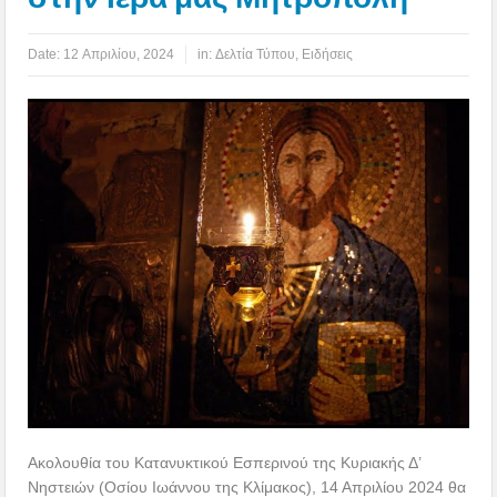
Date:
12 Απριλίου, 2024
in:
Δελτία Τύπου
,
Ειδήσεις
Ακολουθία του Κατανυκτικού Εσπερινού της Κυριακής Δ’
Νηστειών (Οσίου Ιωάννου της Κλίμακος), 14 Απριλίου 2024 θα