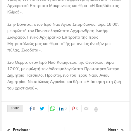
Αρχιερατικό Επίτροπο Μακρυνείας και θέμα: «Η θεοβάδιστος
Κλίμαξ».
Στην Βόνιτσα, στον Ιερό Ναό Αγίου Σπυρίδωνος, ώρα 18:00’,
με ομιλητή τον Πανοσιολογιώτατο Αρχιμανδρίτη Ιωσήφ
Ζωγράφο, Γενικό Αρχιερατικό Επίτροπο της Ιεράς
Μητροπόλεώς μας και θέμα: «Τῆς μετανοίας ἄνοιξόν μοι
πύλας, Ζωοδότα».
Στο Θέρμο, στον Ιερό Ναό Κοιμήσεως της Θεοτόκου, ώρα
17:00’, με ομιλητή τον Αιδεσιμολογιώτατο Πρωτοπρεσβύτερο
Δημήτριο Πατσιαλό, Προϊστάμενο του Ιερού Ναού Αγίου
Δημητρίου Νεαπόλεως Αγρινίου και θέμα: «Η άσκηση στη ζωή
του χριστιανού».
share
0
0
0
Previous :
Next :