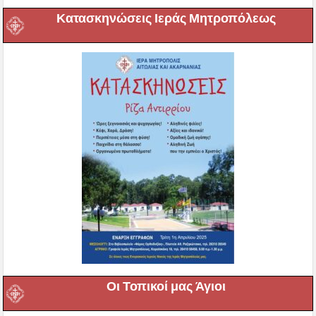
Κατασκηνώσεις Ιεράς Μητροπόλεως
Οι Τοπικοί μας Άγιοι