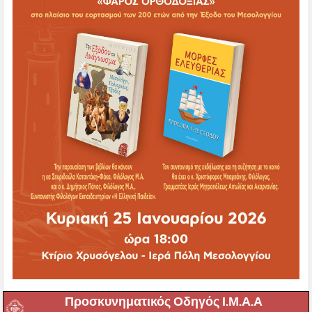
Προσκυνηματικός Οδηγός Ι.Μ.Α.Α