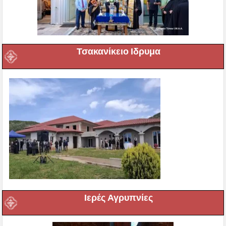
Τσακανίκειο Ιδρυμα
Ιερές Αγρυπνίες