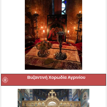
Βυζαντινή Χορωδία Αγρινίου