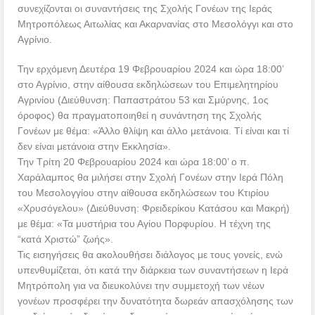
συνεχίζονται οι συναντήσεις της Σχολής Γονέων της Ιεράς
Μητροπόλεως Αιτωλίας και Ακαρνανίας στο Μεσολόγγι και στο
Αγρίνιο.
Την ερχόμενη Δευτέρα 19 Φεβρουαρίου 2024 και ώρα 18:00’
στο Αγρίνιο, στην αίθουσα εκδηλώσεων του Επιμελητηρίου
Αγρινίου (Διεύθυνση: Παπαστράτου 53 και Σμύρνης, 1ος
όροφος) θα πραγματοποιηθεί η συνάντηση της Σχολής
Γονέων με θέμα: «Άλλο θλίψη και άλλο μετάνοια. Τί είναι και τί
δεν είναι μετάνοια στην Εκκλησία».
Την Τρίτη 20 Φεβρουαρίου 2024 και ώρα 18:00’ ο π.
Χαράλαμπος θα μιλήσει στην Σχολή Γονέων στην Ιερά Πόλη
του Μεσολογγίου στην αίθουσα εκδηλώσεων του Κτιρίου
«Χρυσόγελου» (Διεύθυνση: Φρειδερίκου Κατάσου και Μακρή)
με θέμα: «Τα μυστήρια του Αγίου Πορφυρίου. Η τέχνη της
“κατά Χριστώ” ζωής».
Τις εισηγήσεις θα ακολουθήσει διάλογος με τους γονείς, ενώ
υπενθυμίζεται, ότι κατά την διάρκεια των συναντήσεων η Ιερά
Μητρόπολη για να διευκολύνει την συμμετοχή των νέων
γονέων προσφέρει την δυνατότητα δωρεάν απασχόλησης των