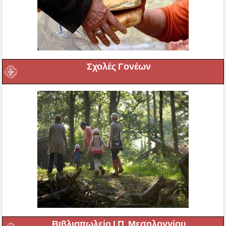
Σχολές Γονέων
Βιβλιοπωλείο Ι.Π. Μεσολογγίου