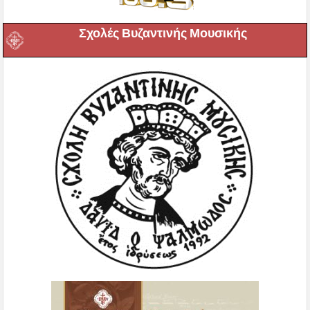
Σχολές Βυζαντινής Μουσικής