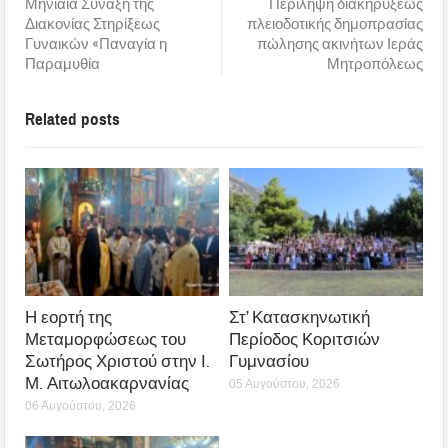
Μηνιαία Σύναξη της
Πέριληψη διακηρύξεως
Διακονίας Στηρίξεως
πλειοδοτικής δημοπρασίας
Γυναικών «Παναγία η
πώλησης ακινήτων Ιεράς
Παραμυθία
Μητροπόλεως
Related posts
Η εορτή της
Στ’ Κατασκηνωτική
Μεταμορφώσεως του
Περίοδος Κοριτσιών
Σωτήρος Χριστού στην Ι.
Γυμνασίου
Μ. Αιτωλοακαρνανίας
05 Αυγούστου, 2026
06 Αυγούστου, 2026