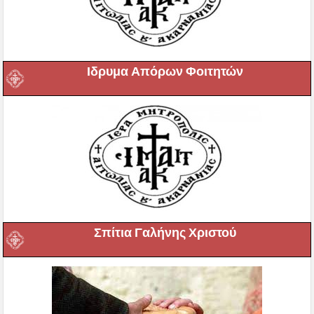
Ιδρυμα Απόρων Φοιτητών
Σπίτια Γαλήνης Χριστού