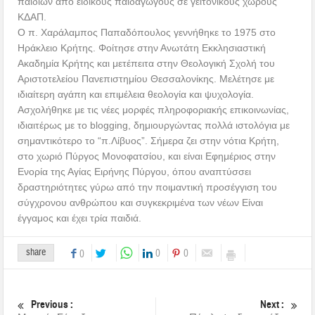
παιδιών από ειδικούς παιδαγωγούς σε γειτονικούς χώρους
ΚΔΑΠ.
Ο π. Χαράλαμπος Παπαδόπουλος γεννήθηκε το 1975 στο
Ηράκλειο Κρήτης. Φοίτησε στην Ανωτάτη Εκκλησιαστική
Ακαδημία Κρήτης και μετέπειτα στην Θεολογική Σχολή του
Αριστοτελείου Πανεπιστημίου Θεσσαλονίκης. Μελέτησε με
ιδιαίτερη αγάπη και επιμέλεια θεολογία και ψυχολογία.
Ασχολήθηκε με τις νέες μορφές πληροφοριακής επικοινωνίας,
ιδιαιτέρως με το blogging, δημιουργώντας πολλά ιστολόγια με
σημαντικότερο το “π.Λίβυος”. Σήμερα ζει στην νότια Κρήτη,
στο χωριό Πύργος Μονοφατσίου, και είναι Εφημέριος στην
Ενορία της Αγίας Ειρήνης Πύργου, όπου αναπτύσσει
δραστηριότητες γύρω από την ποιμαντική προσέγγιση του
σύγχρονου ανθρώπου και συγκεκριμένα των νέων Είναι
έγγαμος και έχει τρία παιδιά.
share
0
0
0
Previous :
Next :