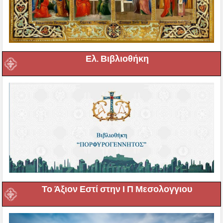
Ελ. Βιβλιοθήκη
Το Άξιον Εστί στην Ι Π Μεσολογγιου