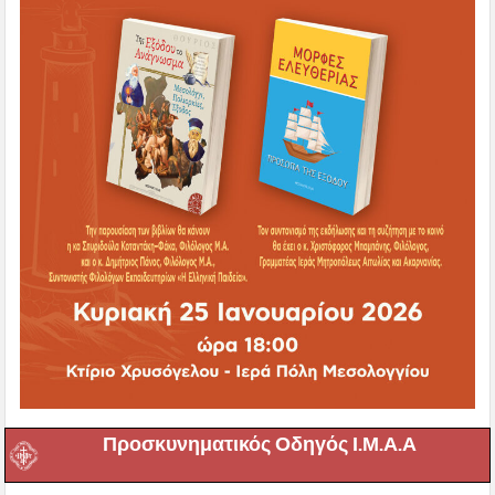
Προσκυνηματικός Οδηγός Ι.Μ.Α.Α