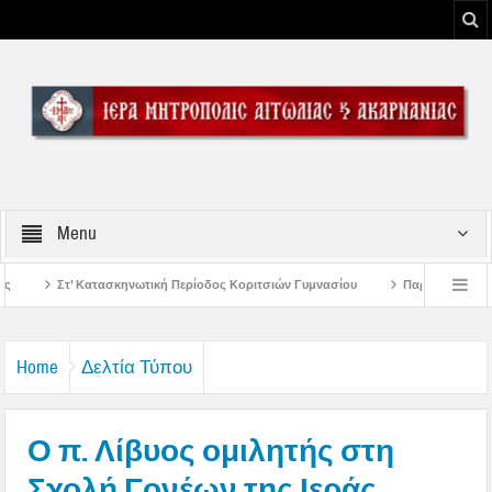
Menu
 Περίοδος Κοριτσιών Γυμνασίου
Παρακλήσεις πρώτης εβδομάδος Δεκαπενταυ
ου Μεσολογγίου
Μήνυμα Σεβασμιωτάτου Μητροπολίτου Αιτωλίας και Ακαρνανί
Home
Δελτία Τύπου
Ο π. Λίβυος ομιλητής στη
Σχολή Γονέων της Ιεράς