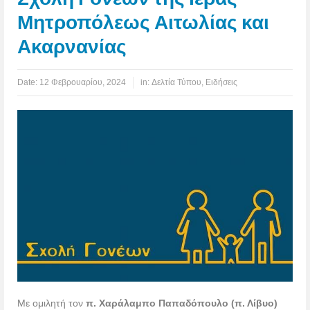
Μητροπόλεως Αιτωλίας και
Ακαρνανίας
Date:
12 Φεβρουαρίου, 2024
in:
Δελτία Τύπου
,
Ειδήσεις
Με ομιλητή τον
π. Χαράλαμπο Παπαδόπουλο (π. Λίβυο)