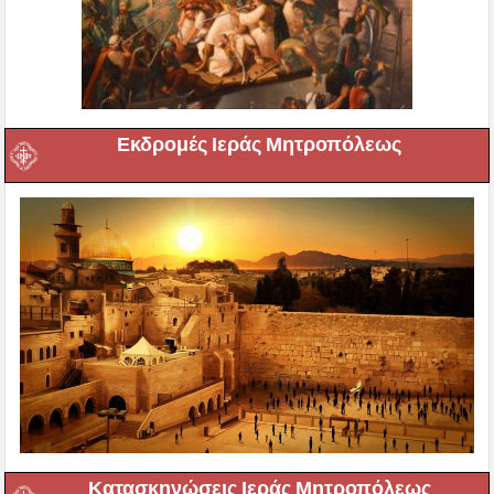
Εκδρομές Ιεράς Μητροπόλεως
Κατασκηνώσεις Ιεράς Μητροπόλεως