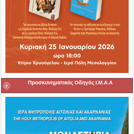
Προσκυνηματικός Οδηγός Ι.Μ.Α.Α