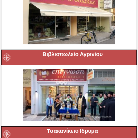
Βιβλιοπωλείο Αγρινίου
Τσακανίκειο Ιδρυμα