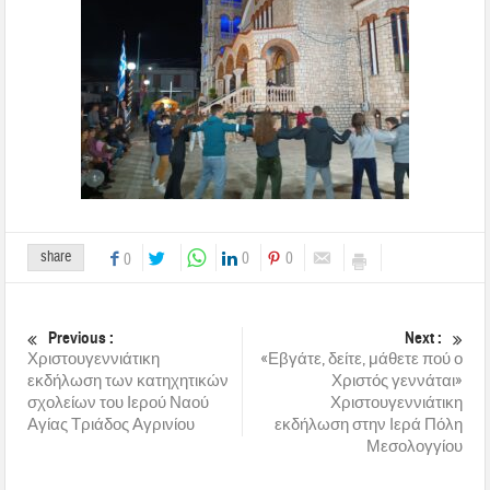
share
0
0
0
Previous :
Next :
Χριστουγεννιάτικη
«Εβγάτε, δείτε, μάθετε πού ο
εκδήλωση των κατηχητικών
Χριστός γεννάται»
σχολείων του Ιερού Ναού
Χριστουγεννιάτικη
Αγίας Τριάδος Αγρινίου
εκδήλωση στην Ιερά Πόλη
Μεσολογγίου