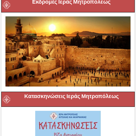
Εκδρομές Ιεράς Μητροπόλεως
Κατασκηνώσεις Ιεράς Μητροπόλεως