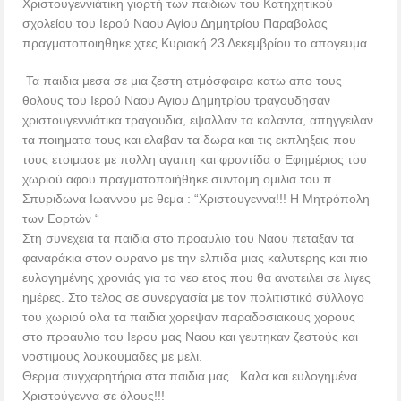
Χριστουγεννιάτικη γιορτή των παιδιων του Κατηχητικού
σχολείου του Ιερού Ναου Αγίου Δημητρίου Παραβολας
πραγματοποιηθηκε χτες Κυριακή 23 Δεκεμβρίου το απογευμα.
Τα παιδια μεσα σε μια ζεστη ατμόσφαιρα κατω απο τους
θολους του Ιερού Ναου Αγιου Δημητρίου τραγουδησαν
χριστουγεννιάτικα τραγουδια, εψαλλαν τα καλαντα, απηγγειλαν
τα ποιηματα τους και ελαβαν τα δωρα και τις εκπληξεις που
τους ετοιμασε με πολλη αγαπη και φροντίδα ο Εφημέριος του
χωριού αφου πραγματοποιήθηκε συντομη ομιλια του π
Σπυριδωνα Ιωαννου με θεμα : “Χριστουγεννα!!! Η Μητρόπολη
των Εορτών “
Στη συνεχεια τα παιδια στο προαυλιο του Ναου πεταξαν τα
φαναράκια στον ουρανο με την ελπιδα μιας καλυτερης και πιο
ευλογημένης χρονιάς για το νεο ετος που θα ανατειλει σε λιγες
ημέρες. Στο τελος σε συνεργασία με τον πολιτιστικό σύλλογο
του χωριού ολα τα παιδια χορεψαν παραδοσιακους χορους
στο προαυλιο του Ιερου μας Ναου και γευτηκαν ζεστούς και
νοστιμους λουκουμαδες με μελι.
Θερμα συγχαρητήρια στα παιδια μας . Καλα και ευλογημένα
Χριστούγεννα σε όλους!!!