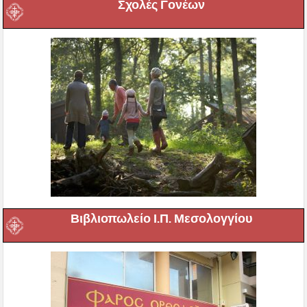
Σχολές Γονέων
Βιβλιοπωλείο Ι.Π. Μεσολογγίου