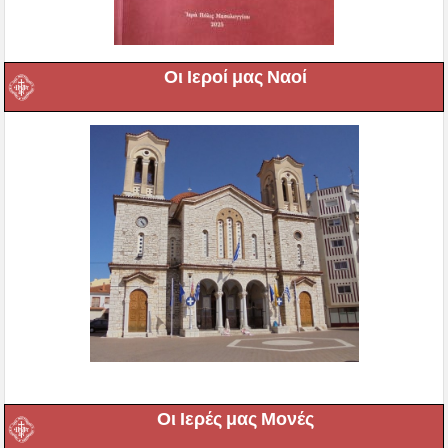
Οι Ιεροί μας Ναοί
Οι Ιερές μας Μονές