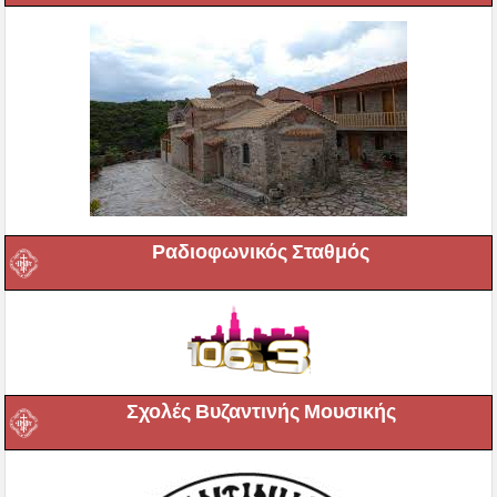
Ραδιοφωνικός Σταθμός
Σχολές Βυζαντινής Μουσικής