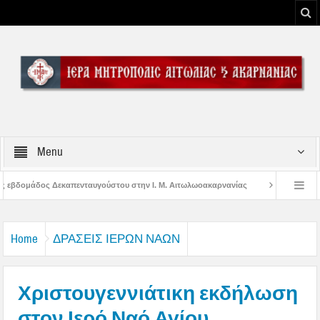
Menu
ου στην Ι. Μ. Αιτωλωοακαρνανίας
Μήνυμα Σεβασμιωτάτου Μητροπολίτου Αιτ
υ Μεσολογγίου
Μήνυμα Σεβασμιωτάτου Μητροπολίτου Αιτωλίας και Ακαρνανία
Home
ΔΡΑΣΕΙΣ ΙΕΡΩΝ ΝΑΩΝ
Χριστουγεννιάτικη εκδήλωση
στον Ιερό Ναό Αγίου