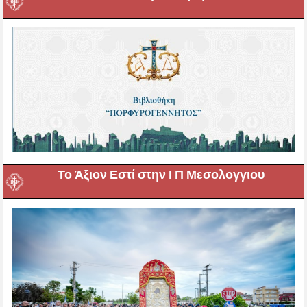
Το Άξιον Εστί στην Ι Π Μεσολογγιου