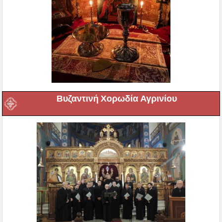
Βυζαντινή Χορωδία Αγρινίου