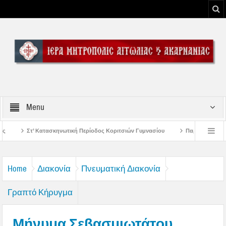
Menu
κή Περίοδος Κοριτσιών Γυμνασίου
Παρακλήσεις πρώτης εβδομάδος Δεκαπεντ
 του Μεσολογγίου
Μήνυμα Σεβασμιωτάτου Μητροπολίτου Αιτωλίας και Ακαρνα
Home
Διακονία
Πνευματική Διακονία
Γραπτό Κήρυγμα
Μήνυμα Σεβασμιωτάτου