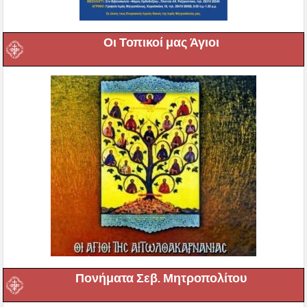
Οι Τοπικοί μας Άγιοι
Πονήματα Σεβ. Μητροπολίτου