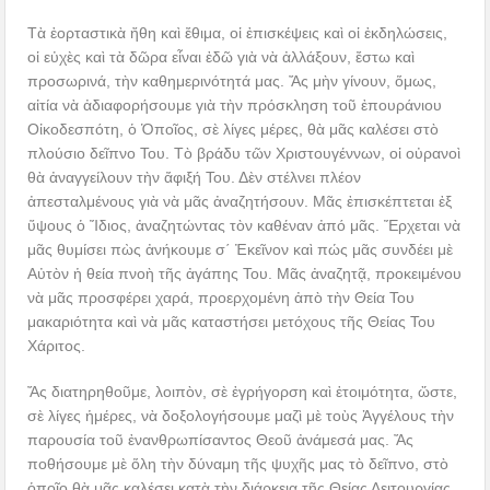
Τὰ ἑορταστικὰ ἤθη καὶ ἔθιμα, οἱ ἐπισκέψεις καὶ οἱ ἐκδηλώσεις,
οἱ εὐχὲς καὶ τὰ δῶρα εἶναι ἐδῶ γιὰ νὰ ἀλλάξουν, ἔστω καὶ
προσωρινά, τὴν καθημερινότητά μας. Ἄς μὴν γίνουν, ὅμως,
αἰτία νὰ ἀδιαφορήσουμε γιὰ τὴν πρόσκληση τοῦ ἐπουράνιου
Οἰκοδεσπότη, ὁ Ὁποῖος, σὲ λίγες μέρες, θὰ μᾶς καλέσει στὸ
πλούσιο δεῖπνο Του. Τὸ βράδυ τῶν Χριστουγέννων, οἱ οὐρανοὶ
θὰ ἀναγγείλουν τὴν ἄφιξή Του. Δὲν στέλνει πλέον
ἀπεσταλμένους γιὰ νὰ μᾶς ἀναζητήσουν. Μᾶς ἐπισκέπτεται ἐξ
ὕψους ὁ Ἴδιος, ἀναζητώντας τὸν καθέναν ἀπό μᾶς. Ἔρχεται νὰ
μᾶς θυμίσει πὼς ἀνήκουμε σ΄ Ἐκεῖνον καὶ πώς μᾶς συνδέει μὲ
Αὐτὸν ἡ θεία πνοὴ τῆς ἀγάπης Του. Μᾶς ἀναζητᾷ, προκειμένου
νὰ μᾶς προσφέρει χαρά, προερχομένη ἀπὸ τὴν Θεία Του
μακαριότητα καὶ νὰ μᾶς καταστήσει μετόχους τῆς Θείας Του
Χάριτος.
Ἄς διατηρηθοῦμε, λοιπὸν, σὲ ἐγρήγορση καὶ ἑτοιμότητα, ὥστε,
σὲ λίγες ἡμέρες, νὰ δοξολογήσουμε μαζὶ μὲ τοὺς Ἀγγέλους τὴν
παρουσία τοῦ ἐνανθρωπίσαντος Θεοῦ ἀνάμεσά μας. Ἄς
ποθήσουμε μὲ ὅλη τὴν δύναμη τῆς ψυχῆς μας τὸ δεῖπνο, στὸ
ὁποῖο θὰ μᾶς καλέσει κατὰ τὴν διάρκεια τῆς Θείας Λειτουργίας