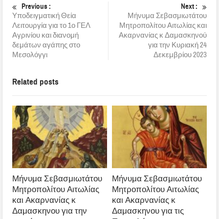
Previous :
Next :
Υποδειγματική Θεία
Μήνυμα Σεβασμιωτάτου
Λειτουργία για το 1ο ΓΕΛ
Μητροπολίτου Αιτωλίας και
Αγρινίου και διανομή
Ακαρνανίας κ Δαμασκηνού
δεμάτων αγάπης στο
για την Κυριακή 24
Μεσολόγγι
Δεκεμβρίου 2023
Related posts
Μήνυμα Σεβασμιωτάτου
Μήνυμα Σεβασμιωτάτου
Μητροπολίτου Αιτωλίας
Μητροπολίτου Αιτωλίας
και Ακαρνανίας κ
και Ακαρνανίας κ
Δαμασκηνου για την
Δαμασκηνου για τις