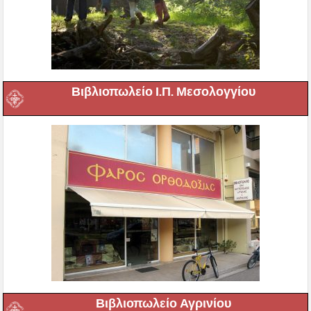
Βιβλιοπωλείο Ι.Π. Μεσολογγίου
Βιβλιοπωλείο Αγρινίου