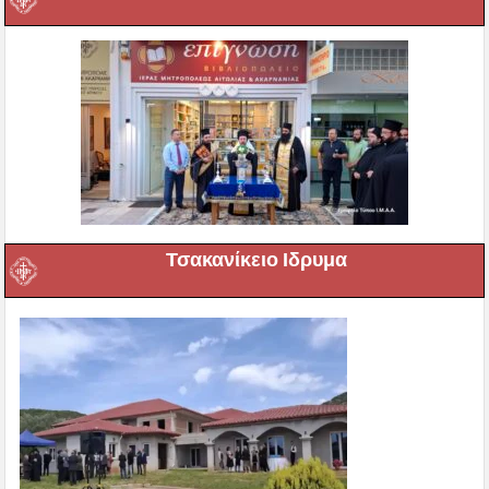
Τσακανίκειο Ιδρυμα