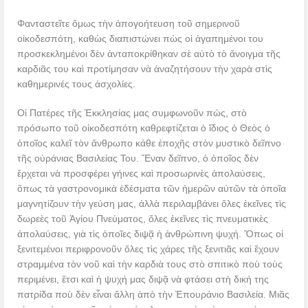
Φανταστεῖτε ὅμως τὴν ἀπογοήτευση τοῦ σημερινοῦ
οἰκοδεσπότη, καθὼς διαπιστώνει πὼς οἱ ἀγαπημένοι του
προσκεκλημένοι δὲν ἀνταποκρίθηκαν σὲ αὐτὸ τὸ ἄνοιγμα τῆς
καρδιᾶς του καὶ προτίμησαν νὰ ἀναζητήσουν τὴν χαρὰ στὶς
καθημερινές τους ἀσχολίες.
Οἱ Πατέρες τῆς Ἐκκλησίας μας συμφωνοῦν πώς, στὸ
πρόσωπο τοῦ οἰκοδεσπότη καθρεφτίζεται ὁ ἴδιος ὁ Θεὸς ὁ
ὁποῖος καλεῖ τὸν ἄνθρωπο κάθε ἐποχῆς στὸν μυστικὸ δεῖπνο
τῆς οὐράνιας Βασιλείας Του. Ἕναν δεῖπνο, ὁ ὁποῖος δὲν
ἔρχεται νὰ προσφέρει γήινες καὶ προσωρινὲς ἀπολαύσεις,
ὅπως τὰ γαστρονομικὰ ἐδέσματα τῶν ἡμερῶν αὐτῶν τὰ ὁποῖα
μαγνητίζουν τὴν γεύση μας, ἀλλὰ περιλαμβάνει ὅλες ἐκεῖνες τὶς
δωρεὲς τοῦ Ἁγίου Πνεύματος, ὅλες ἐκεῖνες τὶς πνευματικὲς
ἀπολαύσεις, γιὰ τὶς ὁποῖες διψᾷ ἡ ἀνθρώπινη ψυχή. Ὅπως οἱ
ξενιτεμένοι περιφρονοῦν ὅλες τὶς χάρες τῆς ξενιτιᾶς καὶ ἔχουν
στραμμένα τὸν νοῦ καὶ τὴν καρδιὰ τους στὸ σπιτικὸ ποὺ τοὺς
περιμένει, ἔτσι καὶ ἡ ψυχή μας διψᾷ νὰ φτάσει στὴ δική της
πατρίδα ποὺ δὲν εἶναι ἄλλη ἀπὸ τὴν Ἐπουράνιο Βασιλεία. Μιᾶς