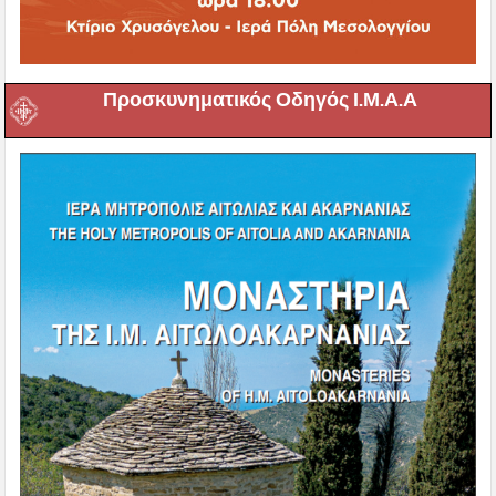
Προσκυνηματικός Οδηγός Ι.Μ.Α.Α