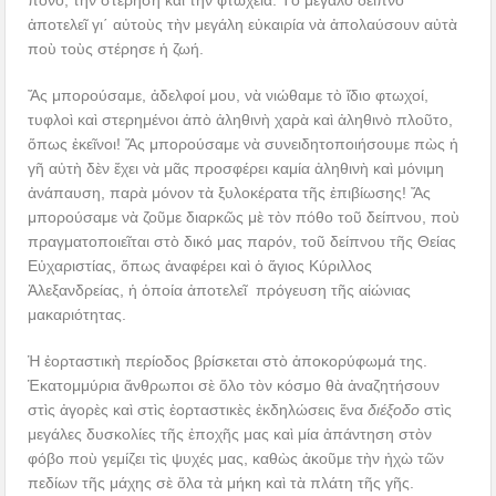
ἀποτελεῖ γι΄ αὐτοὺς τὴν μεγάλη εὐκαιρία νὰ ἀπολαύσουν αὐτὰ
ποὺ τοὺς στέρησε ἡ ζωή.
Ἄς μπορούσαμε, ἀδελφοί μου, νὰ νιώθαμε τὸ ἴδιο φτωχοί,
τυφλοὶ καὶ στερημένοι ἀπὸ ἀληθινὴ χαρὰ καὶ ἀληθινὸ πλοῦτο,
ὅπως ἐκεῖνοι! Ἄς μπορούσαμε νὰ συνειδητοποιήσουμε πὼς ἡ
γῆ αὐτὴ δὲν ἔχει νὰ μᾶς προσφέρει καμία ἀληθινὴ καὶ μόνιμη
ἀνάπαυση, παρὰ μόνον τὰ ξυλοκέρατα τῆς ἐπιβίωσης! Ἄς
μπορούσαμε νὰ ζοῦμε διαρκῶς μὲ τὸν πόθο τοῦ δείπνου, ποὺ
πραγματοποιεῖται στὸ δικό μας παρόν, τοῦ δείπνου τῆς Θείας
Εὐχαριστίας, ὅπως ἀναφέρει καὶ ὁ ἅγιος Κύριλλος
Ἀλεξανδρείας, ἡ ὁποία ἀποτελεῖ πρόγευση τῆς αἰώνιας
μακαριότητας.
Ἡ ἑορταστικὴ περίοδος βρίσκεται στὸ ἀποκορύφωμά της.
Ἑκατομμύρια ἄνθρωποι σὲ ὅλο τὸν κόσμο θὰ ἀναζητήσουν
στὶς ἀγορὲς καὶ στὶς ἑορταστικὲς ἐκδηλώσεις ἕνα
διέξοδο
στὶς
μεγάλες δυσκολίες τῆς ἐποχῆς μας καὶ μία ἀπάντηση στὸν
φόβο ποὺ γεμίζει τὶς ψυχές μας, καθὼς ἀκοῦμε τὴν ἠχὼ τῶν
πεδίων τῆς μάχης σὲ ὅλα τὰ μήκη καὶ τὰ πλάτη τῆς γῆς.