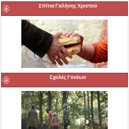
Σπίτια Γαλήνης Χριστού
Σχολές Γονέων