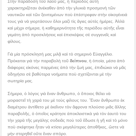
Στὴν παράδοση τοῦ λαοῦ μας, ἡ περίοδος αὐτὴ
χαρακτηριζόταν ἀνέκαθεν ἀπὸ τὴν γλυκιὰ προσμονὴ τῶν
ναυτικῶν καὶ τῶν ξενιτεμένων ποὺ ἐπέστρεφαν στὴν οἰκογένειά
τους γιὰ νὰ γιορτάσουν ὅλοι μαζὶ τὶς ἅγιες αὐτὲς ἡμέρες. Ἀλλὰ
καὶ μέχρι σήμερα, ἡ καθημερινότητα τῆς περιόδου αὐτῆς εἶναι
γεμάτη ἀπὸ προσκλήσεις καὶ ἐπισκέψεις σὲ συγγενεῖς καὶ
φίλους.
Γιὰ μία πρόσκλησή μας μιλᾷ καὶ τὸ σημερινὸ Εὐαγγέλιο.
Πρόκειται γιὰ τὴν παραβολὴ τοῦ
δείπνου
, ἡ ὁποία, μέσα ἀπὸ
διάφορες εἰκόνες παρμένες ἀπὸ τὴν ζωή μας, ἐπιδιώκει νὰ μᾶς
ὁδηγήσει σὲ βαθύτερα νοήματα ποὺ σχετίζονται μὲ τὴν
σωτηρία μας.
Σήμερα, ὁ λόγος γιὰ ἕναν ἄνθρωπο, ὁ ὅποιος θέλει νὰ
μοιραστεῖ τὴ χαρά του μὲ τοὺς φίλους του. Ἕναν ἄνθρωπο ἐκ
διαμέτρου ἀντίθετο μὲ ἐκεῖνον τὸν ἄφρονα πλούσιο μιᾶς ἄλλης
παραβολῆς, ὁ ὁποῖος κράτησε ἀποκλειστικὰ γιὰ τὸν ἑαυτὸ του
τὴν χαρὰ τῆς μεγάλης σοδειᾶς ποὺ τοῦ ἔδωσε ἡ γῆ καὶ τὸ μόνο
ποὺ σκέφτηκε ἦταν νὰ κτίσει μεγαλύτερες ἀποθῆκες, ὥστε νὰ
μὴν στερηθεῖ οὔτε ἕναν σπόρο.