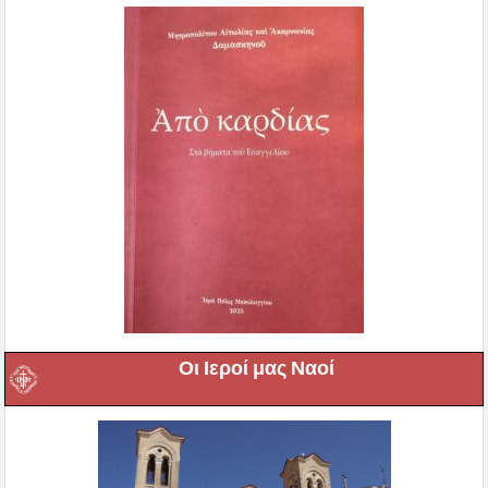
Οι Ιεροί μας Ναοί