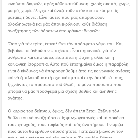
κινοῦνται διαρκῶς πρὸς κάθε κατεύθυνση, χωρὶς σκοπό, χωρὶς
μετρό, χωρὶς ἔλεγχο καὶ ἀναζητοῦν στὸν κτιστὸ κόσμο τὶς
μάταιες ἡδονές. Εἶναι αὐτὲς πού μας ἀπορροφοῦν
ὁλοκληρωτικὰ καὶ μᾶς ἀπονεκρώνουν κάθε διάθεση
ἀναζήτησης τῶν ἀόρατων ἐπουράνιων δωρεῶν.
Ὅσο γιὰ τὸν τρίτο, ἐπικαλεῖται τὸν πρόσφατο γάμο του. Καί,
βεβαίως, οἱ ἀνθρώπινες σχέσεις εἶναι σημαντικὲς γιὰ τὸν
ἄνθρωπο καὶ ἀπὸ αὐτὲς ἐξαρτᾶται ἡ ψυχική, ἀλλὰ καὶ ἡ
κοινωνικὴ ἰσορροπία. Αὐτὸ ποὺ ἐπισημαίνει ὅμως ἡ παραβολὴ
εἶναι ὁ κίνδυνος νὰ ἀπορροφηθοῦμε ἀπὸ τὶς κοινωνικὲς σχέσεις
καὶ νὰ ἐμπλακοῦμε στὴ σχετικότητα καὶ στὴν ἀστάθειά τους,
ξεχνώντας τὸ πρόσωπο τοῦ Θεοῦ, τὸ μόνο πρόσωπο ποὺ
μπορεῖ νὰ μᾶς προσφέρει μία σχέση βαθιᾶς καὶ ἀληθινῆς
ἀγάπης.
Ὁ κύριος του δείπνου, ὅμως, δὲν ἀπελπίζεται. Στέλνει τὸν
δοῦλο του νὰ ἀναζητήσει στὶς φτωχογειτονιὲς καὶ τὰ σοκάκια
τοὺς φτωχούς, τοὺς τυφλοὺς καὶ τοὺς ἀναπήρους. Γνωρίζει
πὼς αὐτοὶ θὰ ἔρθουν ὁπωσδήποτε. Γιατί; Διότι βιώνουν τὸν
πόνο, τὴν στέρηση καὶ τὴν φτώχεια. Τὸ μεγάλο δεῖπνο