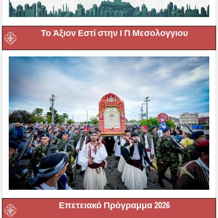
Το Άξιον Εστί στην Ι Π Μεσολογγιου
Επετειακό Πρόγραμμα 2026