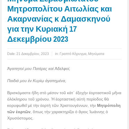
Μητροπολίτου Αιτωλίας και
Ακαρνανίας κ Δαμασκηνού
για την Κυριακή 17
Δεκεμβρίου 2023
Date:
21 Δεκεμβρίου, 2023
in:
Γραπτό Κήρυγμα
,
Μηνύματα
Ἀγαπητοί μου Πατέρες καί Ἀδελφοί,
Παιδιά μου ἐν Κυρίῳ ἀγαπημένα,
Βρισκόμαστε ἤδη στὸ μέσον τοῦ κάτ΄ ἐξοχὴν ἑορταστικοῦ μῆνα
ὁλόκληρου τοῦ χρόνου. Ἡ ἑορταστικὴ αὐτὴ περίοδος θὰ
κορυφωθεῖ μὲ τὴν ἑορτὴ τῶν Χριστουγέννων, τὴν
Μητρόπολη
τῶν ἑορτῶν
, ὅπως τὴν χαρακτηρίζει ὁ ἅγιος Ἰωάννης ὁ
Χρυσόστομος.