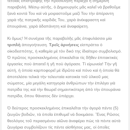
τέτοιας ἐπιστροφῆς τὴν πρόσκληση περιέχει ἡ σημερινὴ
παραβολή. Μέσῳ αὐτῆς, ὁ Δημιουργός μᾶς καλεῖ νὰ βρεθοῦμε
ξανὰ κοντά Του καὶ νὰ μοιραστοῦμε μαζί Του τὴν ἀπέραντη
χαρὰ τῆς πατρικῆς καρδιᾶς Του, χαρὰ ἀνέκφραστη καὶ
ἐπουράνια, χαρὰ ἀδαπάνητη καὶ ἀναφαίρετη.
Κι ὅμως! Ἡ συνέχεια τῆς παραβολῆς μᾶς ἐπιφυλάσσει μία
τριπλὴ
ἀπογοήτευση.
Τρεῖς ἀρνήσεις
εἰσπράττει ὁ
οἰκοδεσπότης, ἡ καθεμία μὲ τὸν δικό της ἰδιαίτερο συμβολισμό.
Ὁ πρῶτος προσκεκλημένος ἐπικαλεῖται τὶς δῆθεν ἐπιτακτικὲς
ἐργασίες ποὺ ἀπαιτεῖ ἡ γῆ ποὺ ἀγόρασε. Τί εἰρωνεία! Τὴν γῆ
αὐτή, ἡ ὁποία καρποφορεῖ μὲ ἱδρῶτα καὶ πόνο καὶ ἡ ὁποία θὰ
ἀποτελέσει τελικὰ τὴν τελευταία κατοικία τοῦ ὑλικοῦ μας
σώματος, μία μεγάλη κατηγορία ἀνθρώπων τὴν ἐπιλέγει γιὰ
πατρίδα της καὶ τὴν θεωρεῖ σημαντικότερη ἀπὸ τὴν ἐπουράνια
πατρίδα, ὅπου θάνατος δὲν ὑπάρχει.
Ὁ δεύτερος προσκεκλημένος ἐπικαλεῖται τὴν ἀγορὰ πέντε (5)
ζευγῶν βοδιῶν, τὰ ὁποῖα ἐπιθυμεῖ νὰ δοκιμάσει. Ἕνας Ρῶσος
θεολόγος τοῦ περασμένου αἰῶνα ἀναφέρει πὼς τὰ πέντε αὐτὰ
ζευγάρια συμβολίζουν τὶς πέντε αἰσθήσεις μας, οἱ ὁποῖες