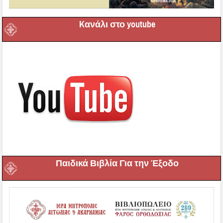
Kανάλι στο youtube
Παιδικά Βιβλία Για την Έξοδο