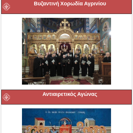
Βυζαντινή Χορωδία Αγρινίου
Αντιαιρετικός Αγώνας