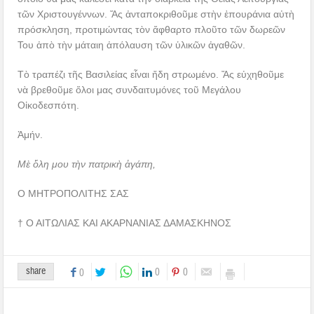
τῶν Χριστουγέννων. Ἄς ἀνταποκριθοῦμε στὴν ἐπουράνια αὐτὴ
πρόσκληση, προτιμώντας τὸν ἄφθαρτο πλοῦτο τῶν δωρεῶν
Του ἀπὸ τὴν μάταιη ἀπόλαυση τῶν ὑλικῶν ἀγαθῶν.
Τὸ τραπέζι τῆς Βασιλείας εἶναι ἤδη στρωμένο. Ἄς εὐχηθοῦμε
νὰ βρεθοῦμε ὅλοι μας συνδαιτυμόνες τοῦ Μεγάλου
Οἰκοδεσπότη.
Ἀμήν.
Μὲ ὅλη μου τὴν πατρικὴ ἀγάπη,
Ο ΜΗΤΡΟΠΟΛΙΤΗΣ ΣΑΣ
† Ο ΑΙΤΩΛΙΑΣ ΚΑΙ ΑΚΑΡΝΑΝΙΑΣ ΔΑΜΑΣΚΗΝΟΣ
share
0
0
0