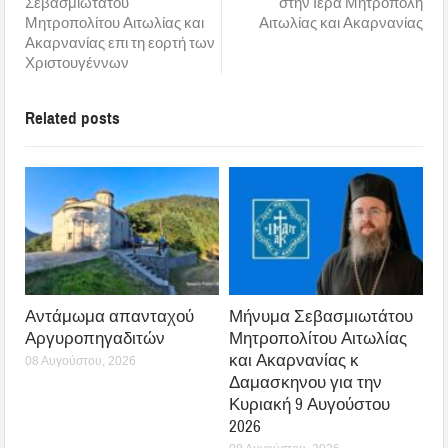
Σεβασμιωτάτου
στην Ιερά Μητρόπολη
Μητροπολίτου Αιτωλίας και
Αιτωλίας και Ακαρνανίας
Ακαρνανίας επι τη εορτή των
Χριστουγέννων
Related posts
Αντάμωμα απανταχού
Μήνυμα Σεβασμιωτάτου
Αργυροπηγαδιτών
Μητροπολίτου Αιτωλίας
και Ακαρνανίας κ
08 Αυγούστου, 2026
Δαμασκηνου για την
Κυριακή 9 Αυγούστου
2026