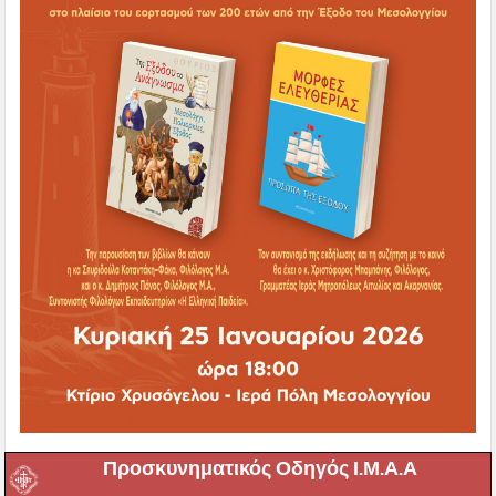
Προσκυνηματικός Οδηγός Ι.Μ.Α.Α