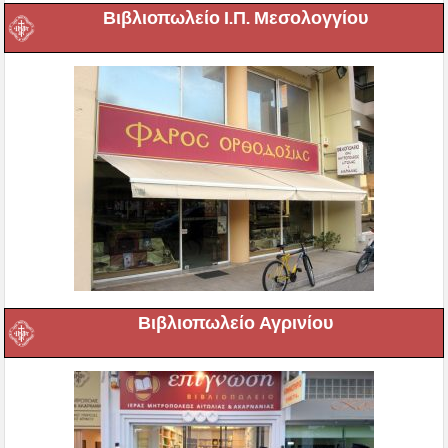
Βιβλιοπωλείο Ι.Π. Μεσολογγίου
Βιβλιοπωλείο Αγρινίου