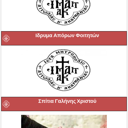
Ιδρυμα Απόρων Φοιτητών
Σπίτια Γαλήνης Χριστού