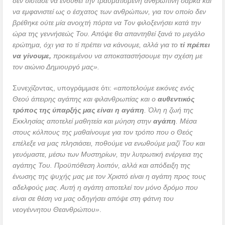
δεν δίστασε να ενδυθεί την τραυματισμένη ανθρώπινη σάρκα και
να εμφανιστεί ως ο έσχατος των ανθρώπων, για τον οποίο δεν
βρέθηκε ούτε μία ανοιχτή πόρτα να Τον φιλοξενήσει κατά την
ώρα της γεννήσεώς Του. Απόψε θα απαντηθεί ξανά το μεγάλο
ερώτημα, όχι για το τί πρέπει να κάνουμε, αλλά για το
τί πρέπει
να γίνουμε,
προκειμένου να αποκαταστήσουμε την σχέση με
τον αιώνιο Δημιουργό μας».
Συνεχίζοντας, υπογράμμισε ότι:
«αποτελούμε εικόνες ενός
Θεού άπειρης αγάπης και φιλανθρωπίας και ο
αυθεντικός
τρόπος της ύπαρξής μας είναι η αγάπη
. Όλη η ζωή της
Εκκλησίας αποτελεί μαθητεία και μύηση στην
αγάπη
. Μέσα
στους κόλπους της μαθαίνουμε για τον τρόπο που ο Θεός
επέλεξε να μας πλησιάσει, ποθούμε να ενωθούμε μαζί Του και
γευόμαστε, μέσω των Μυστηρίων, την λυτρωτική ενέργεια της
αγάπης Του. Προϋπόθεση λοιπόν, αλλά και απόδειξη της
ένωσης της ψυχής μας με τον Χριστό είναι η αγάπη προς τους
αδελφούς μας. Αυτή η αγάπη αποτελεί τον μόνο δρόμο που
είναι σε θέση να μας οδηγήσει απόψε στη φάτνη του
νεογέννητου Θεανθρώπου»
.