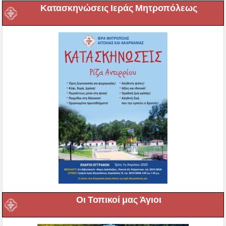
Κατασκηνώσεις Ιεράς Μητροπόλεως
Οι Τοπικοί μας Άγιοι