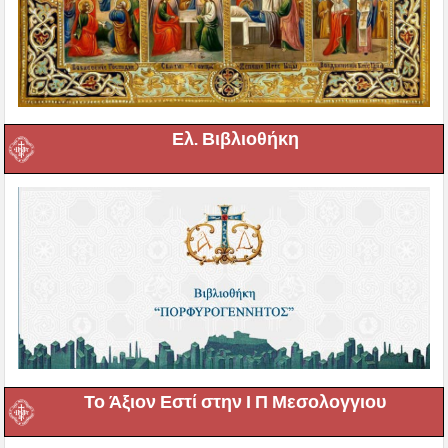
Ελ. Βιβλιοθήκη
Το Άξιον Εστί στην Ι Π Μεσολογγιου