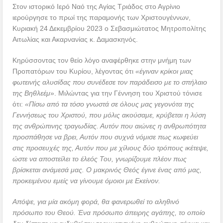
Στον ιστορικό Ιερό Ναό της Αγίας Τριάδος στο Αγρίνιο
ιερούργησε το πρωί της παραμονής των Χριστουγέννων,
Κυριακή 24 Δεκεμβρίου 2023 ο Σεβασμιώτατος Μητροπολίτης
Αιτωλίας και Ακαρνανίας κ. Δαμασκηνός.
Κηρύσσοντας τον θείο λόγο αναφέρθηκε στην μνήμη των
Προπατόρων του Κυρίου, λέγοντας ότι
«έγιναν κρίκοι μιας
φωτεινής αλυσίδας που συνέδεσε τον παράδεισο με το σπήλαιο
της Βηθλεέμ
». Μιλώντας για την Γέννηση του Χριστού τόνισε
ότι:
«Πίσω από τα τόσο γνωστά σε όλους μας γεγονότα της
Γεννήσεως του Χριστού, που μόλις ακούσαμε, κρύβεται η λύση
της ανθρώπινης τραγωδίας. Αυτόν που αιώνες η ανθρωπότητα
προσπάθησε να βρει, Αυτόν που συχνά νόμισε πως κωφεύει
στις προσευχές της, Αυτόν που με χίλιους δύο τρόπους ικέτεψε,
ώστε να αποστείλει το έλεός Του, γνωρίζουμε πλέον πως
βρίσκεται ανάμεσά μας. Ο μακρινός Θεός έγινε ένας από μας,
προκειμένου εμείς να γίνουμε όμοιοι με Εκείνον.
Απόψε, για μία ακόμη φορά, θα φανερωθεί το αληθινό
πρόσωπο του Θεού. Ένα πρόσωπο άπειρης αγάπης, το οποίο