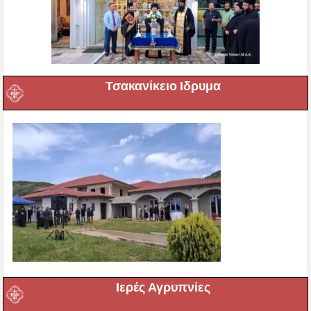
Τσακανίκειο Ιδρυμα
Ιερές Αγρυπνίες