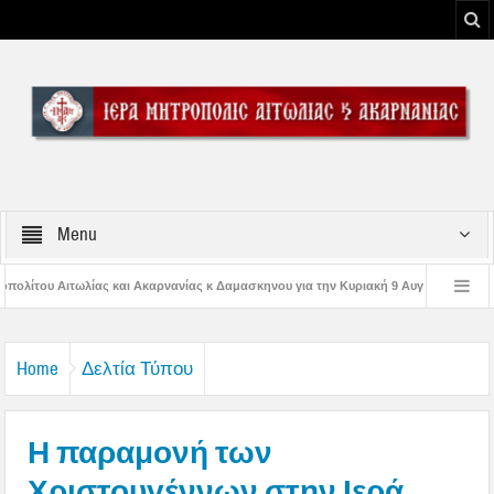
Menu
νίας κ Δαμασκηνου για την Κυριακή 9 Αυγούστου 2026
Η εορτή της Μεταμο
 Παναγίας
Δέηση υπέρ των πυροσβεστών και των πυροπλήκτων στην Ι. Μ. Α
Home
Δελτία Τύπου
Η παραμονή των
Χριστουγέννων στην Ιερά