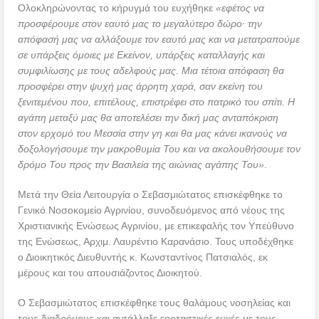
Ολοκληρώνοντας το κήρυγμά του ευχήθηκε
«εφέτος να
προσφέρουμε στον εαυτό μας το μεγαλύτερο δώρο· την
απόφασή μας να αλλάξουμε τον εαυτό μας και να μετατραπούμε
σε υπάρξεις όμοιες με Εκείνον, υπάρξεις καταλλαγής και
συμφιλίωσης με τους αδελφούς μας. Μια τέτοια απόφαση θα
προσφέρει στην ψυχή μας άρρητη χαρά, σαν εκείνη του
ξενιτεμένου που, επιτέλους, επιστρέφει στο πατρικό του σπίτι. Η
αγάπη μεταξύ μας θα αποτελέσει την δική μας ανταπόκριση
στον ερχομό του Μεσσία στην γη και θα μας κάνει ικανούς να
δοξολογήσουμε την μακροθυμία Του και να ακολουθήσουμε τον
δρόμο Του προς την Βασιλεία της αιώνιας αγάπης Του»
.
Μετά την Θεία Λειτουργία ο Σεβασμιώτατος επισκέφθηκε το
Γενικό Νοσοκομείο Αγρινίου, συνοδευόμενος από νέους της
Χριστιανικής Ενώσεως Αγρινίου, με επικεφαλής τον Υπεύθυνο
της Ενώσεως, Αρχιμ. Λαυρέντιο Καρανάσιο. Τους υποδέχθηκε
ο Διοικητικός Διευθυντής κ. Κωνσταντίνος Πατσιαλός, εκ
μέρους και του απουσιάζοντος Διοικητού.
Ο Σεβασμιώτατος επισκέφθηκε τους θαλάμους νοσηλείας και
τους διαδρόμους και αντάλλαξε εορταστικές ευχές με τους