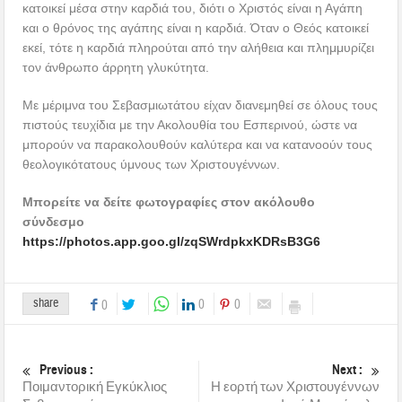
κατοικεί μέσα στην καρδιά του, διότι ο Χριστός είναι η Αγάπη
και ο θρόνος της αγάπης είναι η καρδιά. Όταν ο Θεός κατοικεί
εκεί, τότε η καρδιά πληρούται από την αλήθεια και πλημμυρίζει
τον άνθρωπο άρρητη γλυκύτητα.
Με μέριμνα του Σεβασμιωτάτου είχαν διανεμηθεί σε όλους τους
πιστούς τευχίδια με την Ακολουθία του Εσπερινού, ώστε να
μπορούν να παρακολουθούν καλύτερα και να κατανοούν τους
θεολογικότατους ύμνους των Χριστουγέννων.
Μπορείτε να δείτε φωτογραφίες στον ακόλουθο
σύνδεσμο
https://photos.app.goo.gl/zqSWrdpkxKDRsB3G6
share
0
0
0
Previous :
Next :
Ποιμαντορική Εγκύκλιος
Η εορτή των Χριστουγέννων