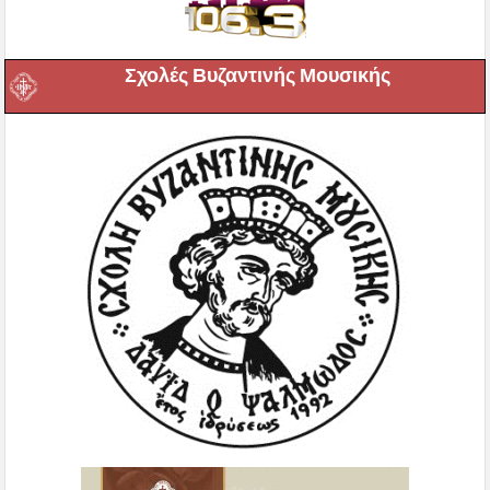
Σχολές Βυζαντινής Μουσικής