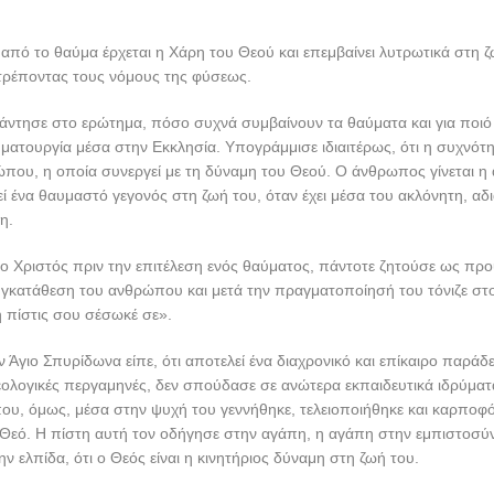
α από το θαύμα έρχεται η Χάρη του Θεού και επεμβαίνει λυτρωτικά στη 
ρέποντας τους νόμους της φύσεως.
άντησε στο ερώτημα, πόσο συχνά συμβαίνουν τα θαύματα και για ποιό
υματουργία μέσα στην Εκκλησία. Υπογράμμισε ιδιαιτέρως, ότι η συχνότ
που, η οποία συνεργεί με τη δύναμη του Θεού. Ο άνθρωπος γίνεται η α
 ένα θαυμαστό γεγονός στη ζωή του, όταν έχει μέσα του ακλόνητη, α
η.
 ο Χριστός πριν την επιτέλεση ενός θαύματος, πάντοτε ζητούσε ως πρ
συγκατάθεση του ανθρώπου και μετά την πραγματοποίησή του τόνιζε σ
 πίστις σου σέσωκέ σε».
ν Άγιο Σπυρίδωνα είπε, ότι αποτελεί ένα διαχρονικό και επίκαιρο παράδ
ολογικές περγαμηνές, δεν σπούδασε σε ανώτερα εκπαιδευτικά ιδρύματ
ου, όμως, μέσα στην ψυχή του γεννήθηκε, τελειοποιήθηκε και καρποφ
Θεό. Η πίστη αυτή τον οδήγησε στην αγάπη, η αγάπη στην εμπιστοσύν
ν ελπίδα, ότι ο Θεός είναι η κινητήριος δύναμη στη ζωή του.