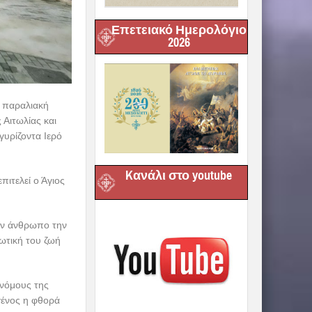
Επετειακό Ημερολόγιο
2026
ι παραλιακή
Αιτωλίας και
υρίζοντα Ιερό
Kανάλι στο youtube
ιτελεί ο Άγιος
τον άνθρωπο την
ωτική του ζωή
νόμους της
γένος η φθορά