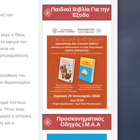
Παιδικά Βιβλία Για την
Έξοδο
ζωή του
 λόγο ο Θεός
ητα αφορά την
ιτία να
διαπραγμάτευτη
οϋπόθεση την
τον θεραπευμένο
ειγμα πίστεως.
α. Ήταν ένας
όρησε η απλοϊκή
Προσκυνηματικός
η και η
Οδηγός Ι.Μ.Α.Α