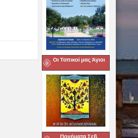
Οι Τοπικοί μας Άγιοι
Πονήματα Σεβ.