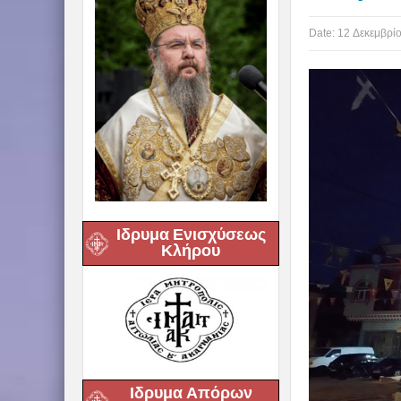
Date:
12 Δεκεμβρί
Ιδρυμα Ενισχύσεως
Κλήρου
Ιδρυμα Απόρων