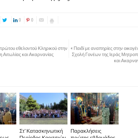
0
0
 πρώτου εθελοντού Κληρικού στην
« Παιδί με αναπηρίες στην οικογέ
 Αιτωλίας και Ακαρνανίας
Σχολή Γονέων της Ιεράς Μητροπ
και Ακαρναν
Στ’ Κατασκηνωτική
Παρακλήσεις
εως
Περίοδος Κοριτσιών
πρώτης εβδομάδος