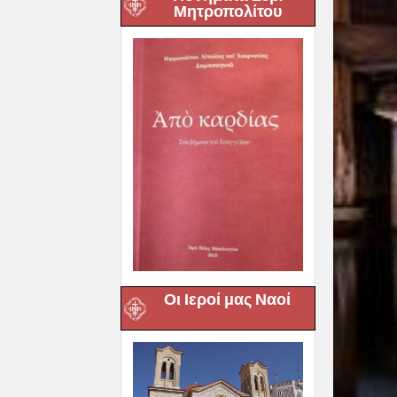
Μητροπολίτου
Οι Ιεροί μας Ναοί