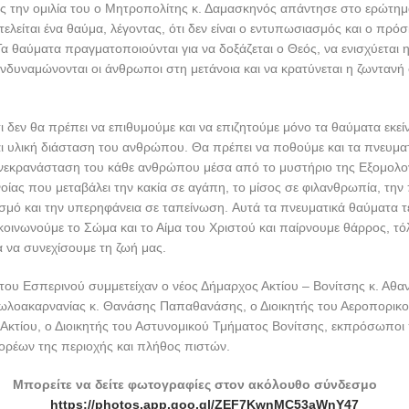
 την ομιλία του ο Μητροπολίτης κ. Δαμασκηνός απάντησε στο ερώτημα
ελείται ένα θαύμα, λέγοντας, ότι δεν είναι ο εντυπωσιασμός και ο πρό
α θαύματα πραγματοποιούνται για να δοξάζεται ο Θεός, να ενισχύεται 
δυναμώνονται οι άνθρωποι στη μετάνοια και να κρατύνεται η ζωντανή 
ότι δεν θα πρέπει να επιθυμούμε και να επιζητούμε μόνο τα θαύματα εκ
ι υλική διάσταση του ανθρώπου. Θα πρέπει να ποθούμε και τα πνευμα
 νεκρανάσταση του κάθε ανθρώπου μέσα από το μυστήριο της Εξομολο
οίας που μεταβάλει την κακία σε αγάπη, το μίσος σε φιλανθρωπία, την
σμό και την υπερηφάνεια σε ταπείνωση. Αυτά τα πνευματικά θαύματα τ
οινωνούμε το Σώμα και το Αίμα του Χριστού και παίρνουμε θάρρος, τό
α να συνεχίσουμε τη ζωή μας.
του Εσπερινού συμμετείχαν ο νέος Δήμαρχος Ακτίου – Βονίτσης κ. Αθα
τωλοακαρνανίας κ. Θανάσης Παπαθανάσης, ο Διοικητής του Αεροπορικ
κτίου, ο Διοικητής του Αστυνομικού Τμήματος Βονίτσης, εκπρόσωποι 
ορέων της περιοχής και πλήθος πιστών.
Μπορείτε να δείτε φωτογραφίες στον ακόλουθο σύνδεσμο
https://photos.app.goo.gl/ZEF7KwnMC53aWnY47