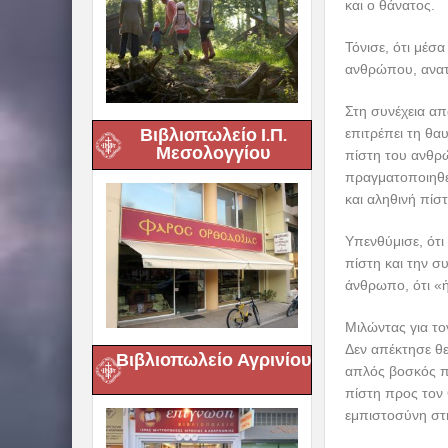
και ο θάνατος.
Τόνισε, ότι μέσ
ανθρώπου, ανατ
Στη συνέχεια απ
Βιβλιοπωλείο Ι.Π.
επιτρέπει τη θα
Μεσολογγίου
πίστη του ανθρώ
πραγματοποιηθεί
και αληθινή πίστ
Υπενθύμισε, ότι
πίστη και την 
άνθρωπο, ότι «ἡ
Μιλώντας για το
Δεν απέκτησε θε
Βιβλιοπωλείο Αγρινίου
απλός βοσκός π
πίστη προς τον 
εμπιστοσύνη στη