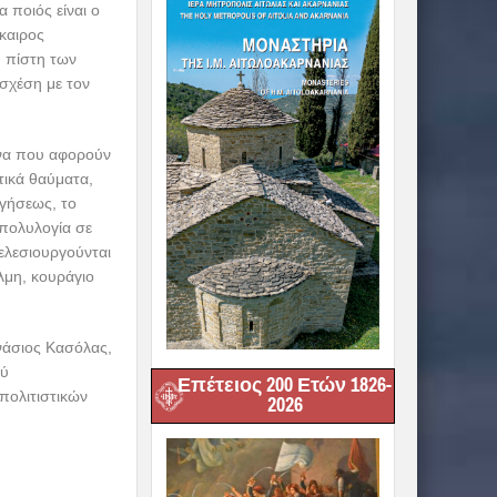
 ποιός είναι ο
σκαιρος
η πίστη των
σχέση με τον
είνα που αφορούν
τικά θαύματα,
γήσεως, το
 πολυλογία σε
ελεσιουργούνται
λμη, κουράγιο
νάσιος Κασόλας,
ού
Επέτειος 200 Ετών 1826-
πολιτιστικών
2026