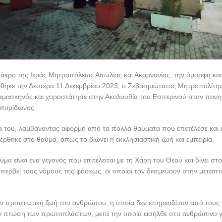
 άκρο της Ιεράς Μητροπόλεως Αιτωλίας και Ακαρνανίας, την όμορφη κα
θηκε την Δευτέρα 11 Δεκεμβρίου 2023, ο Σεβασμιώτατος Μητροπολίτης 
Δαμασκηνός και χοροστάτησε στην Ακολουθία του Εσπερινού στον πανηγ
Σπυρίδωνος.
 του, λαμβάνοντας αφορμή από τα πολλά θαύματα που επετέλεσε και επ
ρθηκε στο θαύμα, όπως το βιώνει η εκκλησιαστική ζωή και εμπειρία.
αύμα είναι ένα γεγονός που επιτελείται με τη Χάρη του Θεού και δίνει σ
περβεί τους νόμους της φύσεως, οι οποίοι τον δεσμεύουν στην μεταπτ
ν προπτωτική ζωή του ανθρώπου, η οποία δεν επηρεαζόταν από τους 
ν πτώση των πρωτοπλάστων, μετά την οποία εισήλθε στο ανθρώπινο 