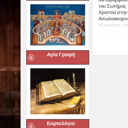
του Σωτήρος
Χριστού στην 
Αιτωλοακαρν
06 Αυγούστου, 20
Αγία Γραφή
Εορτολόγιο