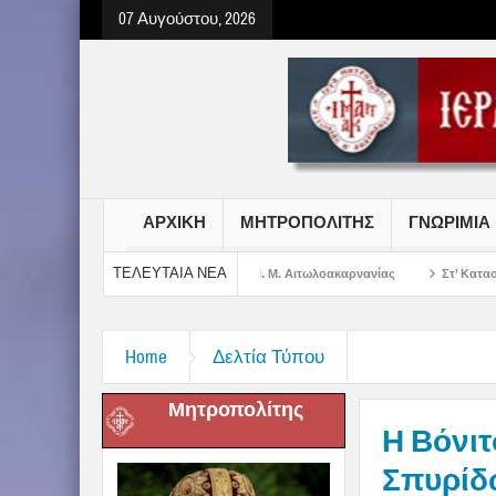
07 Αυγούστου, 2026
ΑΡΧΙΚΗ
ΜΗΤΡΟΠΟΛΙΤΗΣ
ΓΝΩΡΙΜΙΑ
ΤΕΛΕΥΤΑΙΑ ΝΕΑ
ωτήρος Χριστού στην Ι. Μ. Αιτωλοακαρνανίας
Στ’ Κατασκηνωτική Περίοδος 
Home
Δελτία Τύπου
Μητροπολίτης
Η Βόνιτ
Σπυρίδ