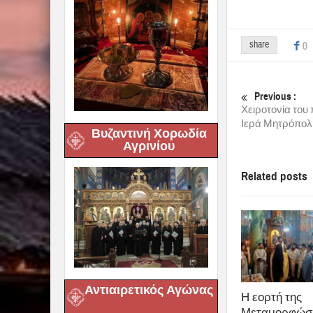
share
0
Previous :
Χειροτονία του
Ιερά Μητρόπολη
Βυζαντινή Χορωδία
Αγρινίου
Related posts
Αντιαιρετικός Αγώνας
Η εορτή της
Μεταμορφώσ