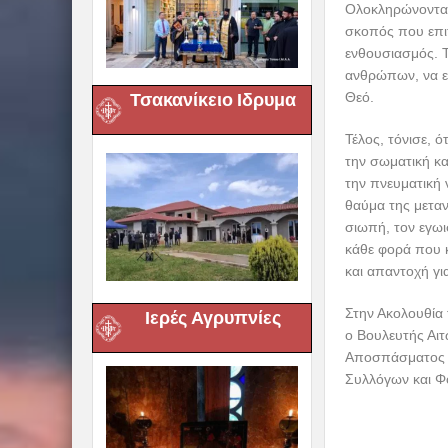
Ολοκληρώνοντας
σκοπός που επιτ
ενθουσιασμός. Τ
ανθρώπων, να εν
Θεό.
Τσακανίκειο Ιδρυμα
Τέλος, τόνισε, 
την σωματική κα
την πνευματική
θαύμα της μεταν
σιωπή, τον εγωι
κάθε φορά που κ
και απαντοχή γι
Στην Ακολουθία 
Ιερές Αγρυπνίες
ο Βουλευτής Αι
Αποσπάσματος Α
Συλλόγων και Φ