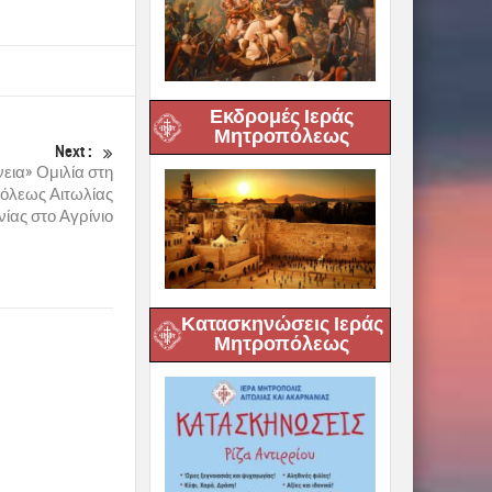
Εκδρομές Ιεράς
Μητροπόλεως
Next :
νεια» Ομιλία στη
όλεως Αιτωλίας
ίας στο Αγρίνιο
Κατασκηνώσεις Ιεράς
Μητροπόλεως