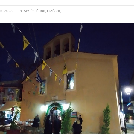
ου, 2023
in:
Δελτία Τύπου
,
Ειδήσεις