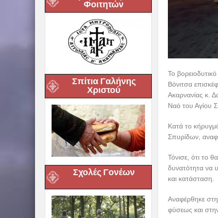
Φοιτητών
Το βορειοδυτικό
Σπίτια Γαλήνης
Βόνιτσα επισκέφ
Χριστού
Ακαρνανίας κ. 
Ναό του Αγίου 
Κατά το κήρυγμά
Σπυρίδων, αναφέ
Τόνισε, ότι το θ
δυνατότητα να υ
Σχολές Γονέων
και κατάσταση.
Αναφέρθηκε στη
φύσεως και στη