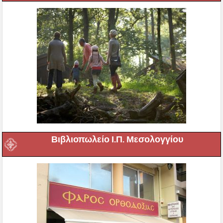
Βιβλιοπωλείο Ι.Π. Μεσολογγίου