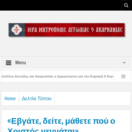
Menu
ίας κ Δαμασκηνου για την Κυριακή 9 Αυγούστου 2026
Η εορτή της Μεταμορφ
Παναγίας
Δέηση υπέρ των πυροσβεστών και των πυροπλήκτων στην Ι. Μ. Αι
Home
Δελτία Τύπου
«Εβγάτε, δείτε, μάθετε πού ο
Χριστός γεννάται»