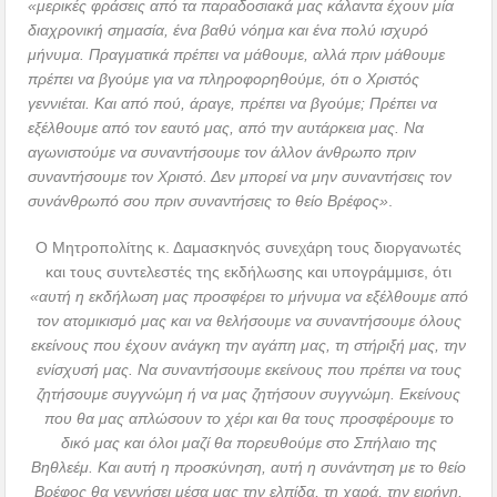
«μερικές φράσεις από τα παραδοσιακά μας κάλαντα έχουν μία
διαχρονική σημασία, ένα βαθύ νόημα και ένα πολύ ισχυρό
μήνυμα. Πραγματικά πρέπει να μάθουμε, αλλά πριν μάθουμε
πρέπει να βγούμε για να πληροφορηθούμε, ότι ο Χριστός
γεννιέται. Και από πού, άραγε, πρέπει να βγούμε; Πρέπει να
εξέλθουμε από τον εαυτό μας, από την αυτάρκεια μας. Να
αγωνιστούμε να συναντήσουμε τον άλλον άνθρωπο πριν
συναντήσουμε τον Χριστό. Δεν μπορεί να μην συναντήσεις τον
συνάνθρωπό σου πριν συναντήσεις το θείο Βρέφος»
.
Ο Μητροπολίτης κ. Δαμασκηνός συνεχάρη τους διοργανωτές
και τους συντελεστές της εκδήλωσης και υπογράμμισε, ότι
«αυτή η εκδήλωση μας προσφέρει το μήνυμα να εξέλθουμε από
τον ατομικισμό μας και να θελήσουμε να συναντήσουμε όλους
εκείνους που έχουν ανάγκη την αγάπη μας, τη στήριξή μας, την
ενίσχυσή μας. Να συναντήσουμε εκείνους που πρέπει να τους
ζητήσουμε συγγνώμη ή να μας ζητήσουν συγγνώμη. Εκείνους
που θα μας απλώσουν το χέρι και θα τους προσφέρουμε το
δικό μας και όλοι μαζί θα πορευθούμε στο Σπήλαιο της
Βηθλεέμ. Και αυτή η προσκύνηση, αυτή η συνάντηση με το θείο
Βρέφος θα γεννήσει μέσα μας την ελπίδα, τη χαρά, την ειρήνη,