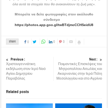
όλα αυτά τα στοιχεία που θα ανακαινίσουν τη ζωή μας».
Μπορείτε να δείτε φωτογραφίες στον ακόλουθο
σύνδεσμο
https://photos.app.goo.gl/twBTdjmcCCHSeidU8
share
0
0
0
Previous :
Next :
Χριστουγεννιάτικη
Ποιμαντικές Επισκέψεις του
εκδήλωση στον Ιερό Ναό
Μητροπολίτου Αιτωλίας και
Αγίου Δημητρίου
Ακαρνανίας στην Ιερά Πόλη
Παραβόλας
Μεσολογγίου και στο Αγρίνιο
Related posts