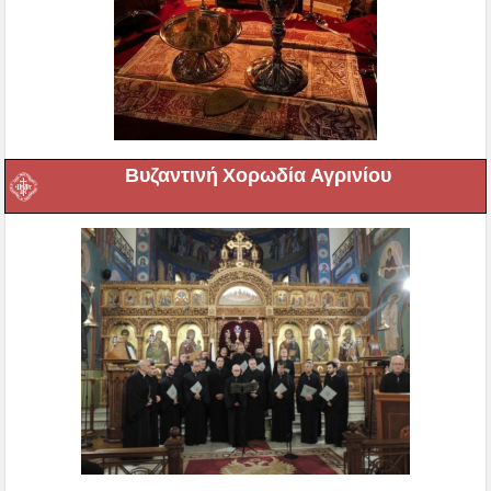
Βυζαντινή Χορωδία Αγρινίου