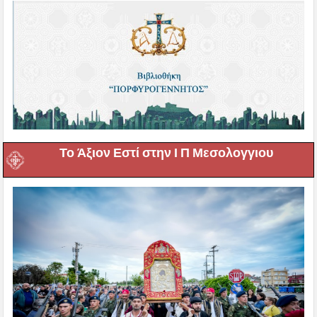
Το Άξιον Εστί στην Ι Π Μεσολογγιου