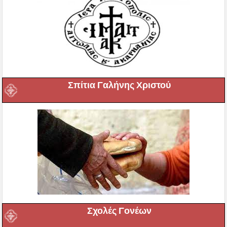
Σπίτια Γαλήνης Χριστού
Σχολές Γονέων