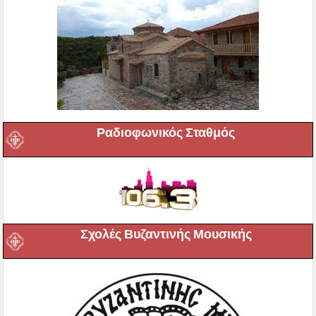
Ραδιοφωνικός Σταθμός
Σχολές Βυζαντινής Μουσικής