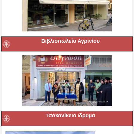
Βιβλιοπωλείο Αγρινίου
Τσακανίκειο Ιδρυμα