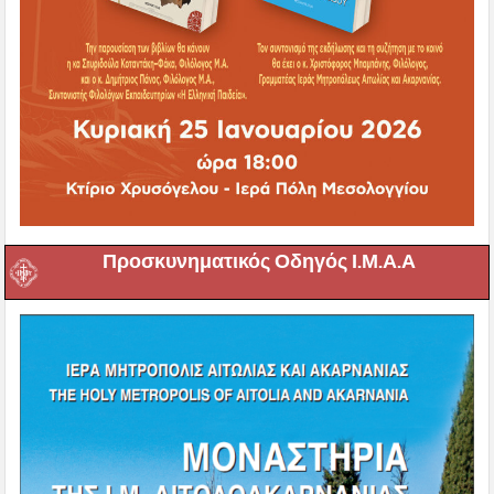
Προσκυνηματικός Οδηγός Ι.Μ.Α.Α