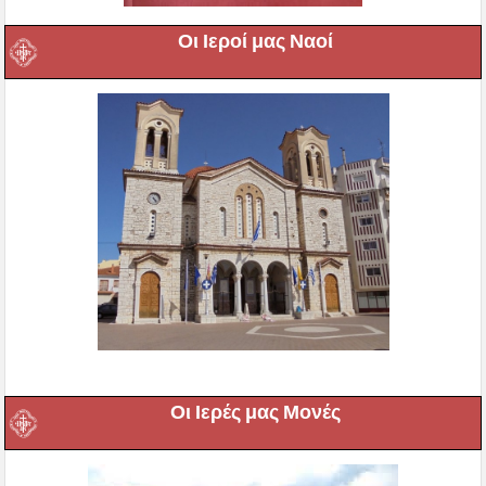
Οι Ιεροί μας Ναοί
Οι Ιερές μας Μονές