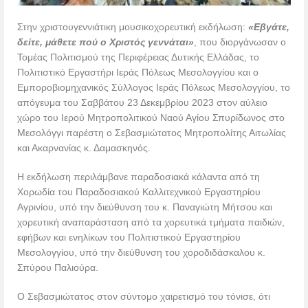
Στην χριστουγεννιάτικη μουσικοχορευτική εκδήλωση:
«Εβγάτε,
δείτε, μάθετε πού ο Xριστός γεννάται»
, που διοργάνωσαν ο
Τομέας Πολιτισμού της Περιφέρειας Δυτικής Ελλάδας, το
Πολιτιστικό Εργαστήρι Ιεράς Πόλεως Μεσολογγίου και ο
Εμποροβιομηχανικός Σύλλογος Ιεράς Πόλεως Μεσολογγίου, το
απόγευμα του Σαββάτου 23 Δεκεμβρίου 2023 στον αύλειο
χώρο του Ιερού Μητροπολιτικού Ναού Αγίου Σπυρίδωνος στο
Μεσολόγγι παρέστη ο Σεβασμιώτατος Μητροπολίτης Αιτωλίας
και Ακαρνανίας κ. Δαμασκηνός.
Η εκδήλωση περιλάμβανε παραδοσιακά κάλαντα από τη
Χορωδία του Παραδοσιακού Καλλιτεχνικού Εργαστηρίου
Αγρινίου, υπό την διεύθυνση του κ. Παναγιώτη Μήτσου και
χορευτική αναπαράσταση από τα χορευτικά τμήματα παιδιών,
εφήβων και ενηλίκων του Πολιτιστικού Εργαστηρίου
Μεσολογγίου, υπό την διεύθυνση του χοροδιδάσκαλου κ.
Σπύρου Παλιούρα.
Ο Σεβασμιώτατος στον σύντομο χαιρετισμό του τόνισε, ότι