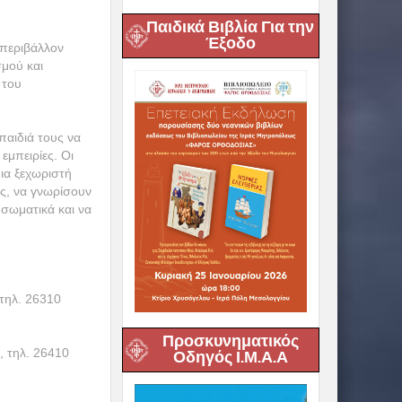
Παιδικά Βιβλία Για την
Έξοδο
 περιβάλλον
σμού και
 του
παιδιά τους να
εμπειρίες. Οι
ια ξεχωριστή
ες, να γνωρίσουν
 σωματικά και να
τηλ. 26310
Προσκυνηματικός
, τηλ. 26410
Οδηγός Ι.Μ.Α.Α