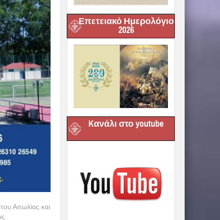
Επετειακό Ημερολόγιο
2026
Kανάλι στο youtube
ου Αιτωλίας και
ις