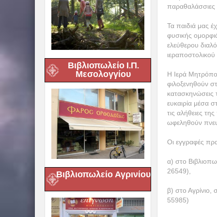
παραθαλάσσιες ε
Τα παιδιά μας έ
φυσικής ομορφιά
ελεύθερου διαλό
ιεραποστολικού 
Βιβλιοπωλείο Ι.Π.
Μεσολογγίου
Η Ιερά Μητρόπολ
φιλοξενηθούν στ
κατασκηνώσεις τ
ευκαιρία μέσα σ
τις αλήθειες τη
ωφεληθούν πνευ
Οι εγγραφές πρα
α) στο Βιβλιοπ
26549),
Βιβλιοπωλείο Αγρινίου
β) στο Αγρίνιο,
55985)