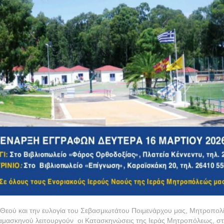
Θεού και την ευλογία του Σεβασμιωτάτου Ποιμενάρχου μας, Μητροπολίτ
Δαμασκηνού λειτουργούν οι Κατασκηνώσεις της Ιεράς Μητροπόλεως, στ