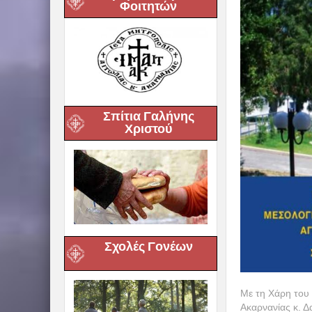
Φοιτητών
Σπίτια Γαλήνης
Χριστού
Σχολές Γονέων
Με τη Χάρη του 
Ακαρνανίας κ. 