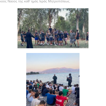
ακούς Ναούς της καθ’ ημάς Ιεράς Μητροπόλεως.