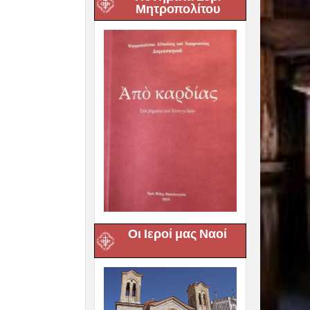
Μητροπολίτου
Οι Ιεροί μας Ναοί