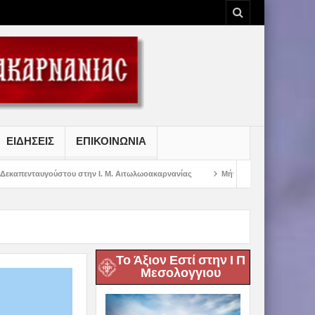
ΕΙΔΗΣΕΙΣ
ΕΠΙΚΟΙΝΩΝΙΑ
ην Ι. Μ. Αιτωλωοακαρνανίας
Μήνυμα Σεβασμιωτάτου Μητροπολίτου Αιτωλίας
Το Άξιον Εστί στην Ι Π
Μεσολογγιου