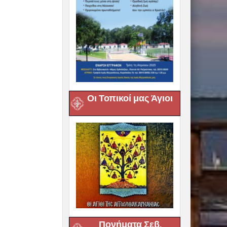
Οι Τοπικοί μας Άγιοι
Πονήματα Σεβ.