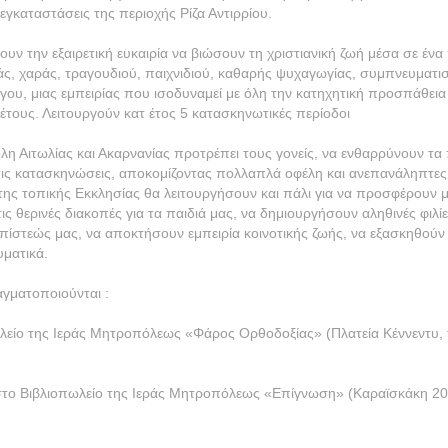
γκαταστάσεις της περιοχής Ρίζα Αντιρρίου.
χουν την εξαιρετική ευκαιρία να βιώσουν τη χριστιανική ζωή μέσα σε ένα
ς, χαράς, τραγουδιού, παιχνιδιού, καθαρής ψυχαγωγίας, συμπνευματι
γου, μιας εμπειρίας που ισοδυναμεί με όλη την κατηχητική προσπάθεια
έτους. Λειτουργούν κατ έτος 5 κατασκηνωτικές περίοδοι
η Αιτωλίας και Ακαρνανίας προτρέπει τους γονείς, να ενθαρρύνουν τα 
ις κατασκηνώσεις, αποκομίζοντας πολλαπλά οφέλη και ανεπανάληπτες 
ης τοπικής Εκκλησίας θα λειτουργήσουν και πάλι για να προσφέρουν μ
τις θερινές διακοπές για τα παιδιά μας, να δημιουργήσουν αληθινές φιλί
ς πίστεώς μας, να αποκτήσουν εμπειρία κοινοτικής ζωής, να εξασκηθούν
ματικά.
γματοποιούνται :
ωλείο της Ιεράς Μητροπόλεως «Φάρος Ορθοδοξίας» (Πλατεία Κέννεντυ, 
 στο Βιβλιοπωλείο της Ιεράς Μητροπόλεως «Επίγνωση» (Καραϊσκάκη 20