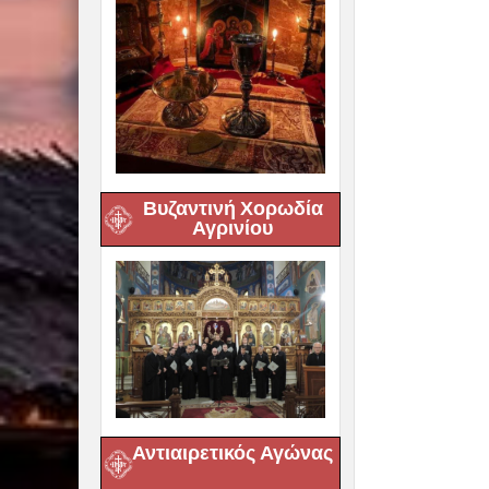
Βυζαντινή Χορωδία
Αγρινίου
Αντιαιρετικός Αγώνας