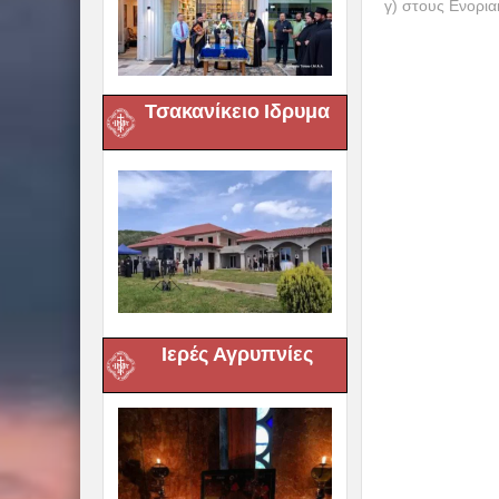
γ) στους Ενορι
Τσακανίκειο Ιδρυμα
Ιερές Αγρυπνίες