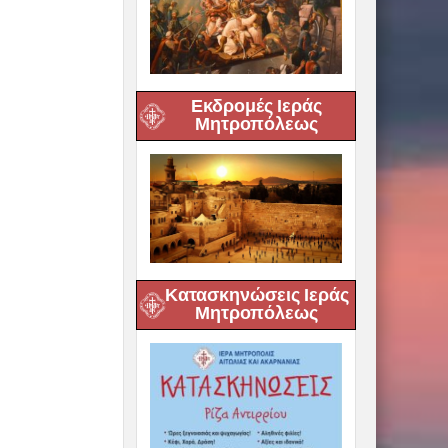
Εκδρομές Ιεράς
Μητροπόλεως
Κατασκηνώσεις Ιεράς
Μητροπόλεως