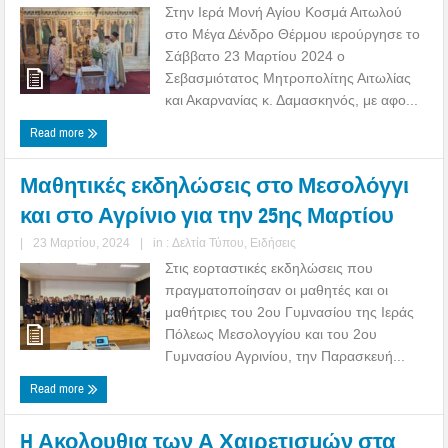
Στην Ιερά Μονή Αγίου Κοσμά Αιτωλού
στο Μέγα Δένδρο Θέρμου ιερούργησε το
Σάββατο 23 Μαρτίου 2024 ο
Σεβασμιότατος Μητροπολίτης Αιτωλίας
και Ακαρνανίας κ. Δαμασκηνός, με αφο...
Read more
Μαθητικές εκδηλώσεις στο Μεσολόγγι
και στο Αγρίνιο για την 25ης Μαρτίου
|
23 Μαρτίου, 2024
|
in :
Δελτία Τύπου
,
Ειδήσεις
Στις εορταστικές εκδηλώσεις που
πραγματοποίησαν οι μαθητές και οι
μαθήτριες του 2ου Γυμνασίου της Ιεράς
Πόλεως Μεσολογγίου και του 2ου
Γυμνασίου Αγρινίου, την Παρασκευή...
Read more
H Ακολουθια των Α Χαιρετισμών στα