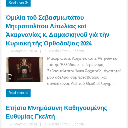
Read more
Ὁμιλία τοῦ Σεβασμιωτάτου
Μητροπολίτου Αἰτωλίας καί
Ἀκαρνανίας κ. Δαμασκηνοῦ γιὰ τὴν
Κυριακή τῆς Ὀρθοδοξίας 2024
|
24 Μαρτίου, 2024
|
in :
Δελτία Τύπου
,
Ειδήσεις
Μακαριώτατε Ἀρχιεπίσκοπε Ἀθηνῶν καί
πάσης Ἑλλάδος κ. κ. Ἱερώνυμε,
Σεβασμιώτατοι Ἅγιοι Ἀρχιερεῖς, Ἀγαπητοί
μου ἀδελφοί συμπρεσβύτεροι καί
συνδιάκονοι, Λαέ τοῦ Θεοῦ εὐλογημ...
Read more
Ετήσιο Μνημόσυνη Καθηγουμένης
Ευθυμίας Γκελτή
|
23 Μαρτίου, 2024
|
in :
Δελτία Τύπου
,
Ειδήσεις