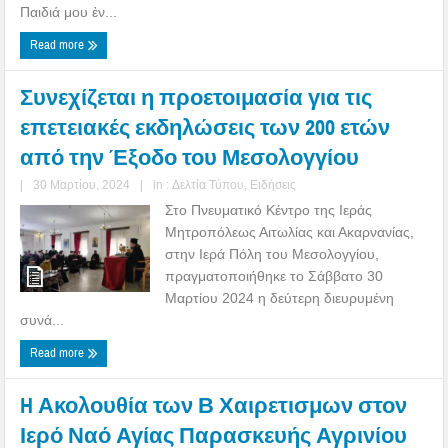
Παιδιά μου ἐν...
Read more
Συνεχίζεται η προετοιμασία για τις
επετειακές εκδηλώσεις των 200 ετών
από την Έξοδο του Μεσολογγίου
|
30 Μαρτίου, 2024
|
in :
Δελτία Τύπου
,
Ειδήσεις
Στο Πνευματικό Κέντρο της Ιεράς
Μητροπόλεως Αιτωλίας και Ακαρνανίας,
στην Ιερά Πόλη του Μεσολογγίου,
πραγματοποιήθηκε το Σάββατο 30
Μαρτίου 2024 η δεύτερη διευρυμένη
συνά...
Read more
H Ακολουθία των Β Χαιρετισμων στον
Ιερό Ναό Αγίας Παρασκευής Αγρινίου