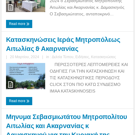
2024 ο Σεβασμιώτατος Μητροπολίτης
Αιτωλίας και Ακαρνανίας κ. Δαμασκηνός
Ο Σεβασμιώτατος, ανταποκρινό...
Read more
Κατασκηνώσεις Ιεράς Μητροπόλεως
Αιτωλίας & Ακαρνανίας
|
20 Μαρτίου, 2024
|
in :
Δελτία Τύπου
,
Ειδήσεις
,
Κατασκηνώσεις
ΠΕΡΙΣΣΟΤΕΡΕΣ ΛΕΠΤΟΜΕΡΕΙΕΣ ΚΑΙ
ΟΔΗΓΙΕΣ ΓΙΑ ΤΗΝ ΚΑΤΑΣΚΗΝΩΣΗ ΚΑΙ
ΤΙΣ ΚΑΤΑΣΚΗΝΩΤΙΚΕΣ ΠΕΡΙΟΔΟΥΣ
CLICK ΣΤΟΝ ΠΙΟ ΚΑΤΩ ΣΥΝΔΕΣΜΟ
IMAA KATASKHNOSEIS
Read more
Μηνυμα Σεβασμιωτάτου Μητροπολίτου
Αιτωλίας και Ακαρνανίας κ
Δαμασκηνού για την Κυριακή της