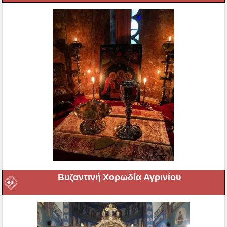
Βυζαντινή Χορωδία Αγρινίου