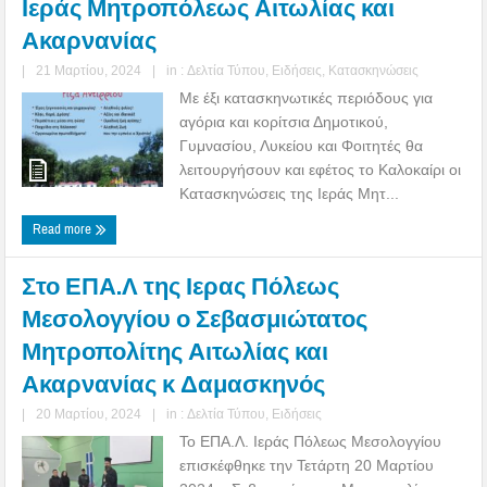
Ιεράς Μητροπόλεως Αιτωλίας και
Ακαρνανίας
|
21 Μαρτίου, 2024
|
in :
Δελτία Τύπου
,
Ειδήσεις
,
Κατασκηνώσεις
Με έξι κατασκηνωτικές περιόδους για
αγόρια και κορίτσια Δημοτικού,
Γυμνασίου, Λυκείου και Φοιτητές θα
λειτουργήσουν και εφέτος το Καλοκαίρι οι
Κατασκηνώσεις της Ιεράς Μητ...
Read more
Στο ΕΠΑ.Λ της Ιερας Πόλεως
Μεσολογγίου ο Σεβασμιώτατος
Μητροπολίτης Αιτωλίας και
Ακαρνανίας κ Δαμασκηνός
|
20 Μαρτίου, 2024
|
in :
Δελτία Τύπου
,
Ειδήσεις
Το ΕΠΑ.Λ. Ιεράς Πόλεως Μεσολογγίου
επισκέφθηκε την Τετάρτη 20 Μαρτίου