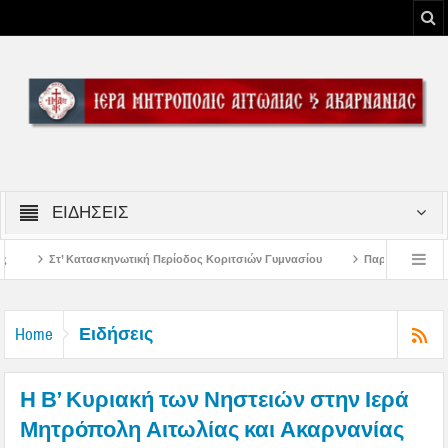
ΕΙΔΗΣΕΙΣ
ωτική Περίοδος Κοριτσιών Γυμνασίου
Παρακλήσεις πρώτης εβδομάδος Δεκαπ
οδο του Μεσολογγίου
Μήνυμα Σεβασμιωτάτου Μητροπολίτου Αιτωλίας και Ακ
Ειδήσεις
Home
Η Β’ Κυριακή των Νηστειών στην Ιερά
Μητρόπολη Αιτωλίας και Ακαρνανίας