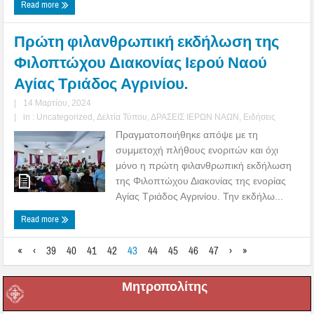
Read more
Πρώτη φιλανθρωπική εκδήλωση της
Φιλοπτώχου Διακονίας Ιερού Ναού
Αγίας Τριάδος Αγρινίου.
|
14 Μαρτίου, 2024
|
in :
Uncategorized
,
Δελτία Τύπου
,
ΔΡΑΣΕΙΣ ΙΕΡΩΝ ΝΑΩΝ
,
Ειδήσεις
Πραγματοποιήθηκε απόψε με τη
συμμετοχή πλήθους ενοριτών και όχι
μόνο η πρώτη φιλανθρωπική εκδήλωση
της Φιλοπτώχου Διακονίας της ενορίας
Αγίας Τριάδος Αγρινίου. Την εκδήλω...
Read more
«
‹
39
40
41
42
43
44
45
46
47
›
»
Μητροπολίτης