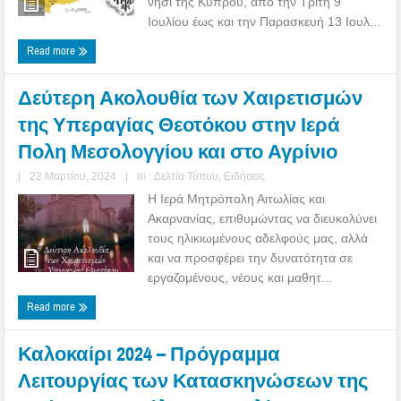
νησί της Κύπρου, από την Τρίτη 9
Ιουλίου έως και την Παρασκευή 13 Ιουλ...
Read more
Δεύτερη Ακολουθία των Χαιρετισμών
της Υπεραγίας Θεοτόκου στην Ιερά
Πολη Μεσολογγίου και στο Αγρίνιο
|
22 Μαρτίου, 2024
|
in :
Δελτία Τύπου
,
Ειδήσεις
Η Ιερά Μητρόπολη Αιτωλίας και
Ακαρνανίας, επιθυμώντας να διευκολύνει
τους ηλικιωμένους αδελφούς μας, αλλά
και να προσφέρει την δυνατότητα σε
εργαζομένους, νέους και μαθητ...
Read more
Καλοκαίρι 2024 – Πρόγραμμα
Λειτουργίας των Κατασκηνώσεων της