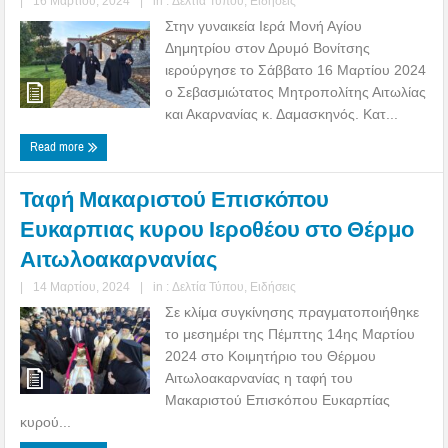
|
16 Μαρτίου, 2024
|
in :
Δελτία Τύπου
,
Ειδήσεις
Στην γυναικεία Ιερά Μονή Αγίου
Δημητρίου στον Δρυμό Βονίτσης
ιερούργησε το Σάββατο 16 Μαρτίου 2024
ο Σεβασμιώτατος Μητροπολίτης Αιτωλίας
και Ακαρνανίας κ. Δαμασκηνός. Κατ...
Read more
Ταφή Μακαριστού Επισκόπου
Ευκαρπιας κυρου Ιεροθέου στο Θέρμο
Αιτωλοακαρνανίας
|
14 Μαρτίου, 2024
|
in :
Δελτία Τύπου
,
Ειδήσεις
Σε κλίμα συγκίνησης πραγματοποιήθηκε
το μεσημέρι της Πέμπτης 14ης Μαρτίου
2024 στο Κοιμητήριο του Θέρμου
Αιτωλοακαρνανίας η ταφή του
Μακαριστού Επισκόπου Ευκαρπίας
κυρού...