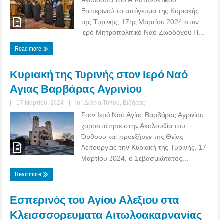
Εσπερινού το απόγευμα της Κυριακής
της Τυρινής, 17ης Μαρτίου 2024 στον
Ιερό Μητροπολιτικό Ναό Ζωοδόχου Π...
Read more
Κυριακή της Τυρινής στον Ιερό Ναό
Αγιας Βαρβάρας Αγρινίου
|
17 Μαρτίου, 2024
|
in :
Δελτία Τύπου
,
Ειδήσεις
Στον Ιερό Ναό Αγίας Βαρβάρας Αγρινίου
χοροστάτησε στην Ακολουθία του
Όρθρου και προεξήρχε της Θείας
Λειτουργίας την Κυριακή της Τυρινής, 17
Μαρτίου 2024, ο Σεβασμιώτατος...
Read more
Εσπερινός του Αγίου Αλεξιου στα
Κλεισσσορευματα Αιτωλοακαρνανίας