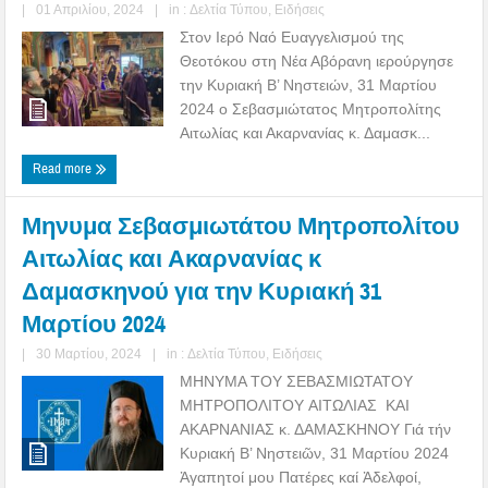
|
01 Απριλίου, 2024
|
in :
Δελτία Τύπου
,
Ειδήσεις
Στον Ιερό Ναό Ευαγγελισμού της
Θεοτόκου στη Νέα Αβόρανη ιερούργησε
την Κυριακή Β’ Νηστειών, 31 Μαρτίου
2024 ο Σεβασμιώτατος Μητροπολίτης
Αιτωλίας και Ακαρνανίας κ. Δαμασκ...
Read more
Μηνυμα Σεβασμιωτάτου Μητροπολίτου
Αιτωλίας και Ακαρνανίας κ
Δαμασκηνού για την Κυριακή 31
Μαρτίου 2024
|
30 Μαρτίου, 2024
|
in :
Δελτία Τύπου
,
Ειδήσεις
ΜΗΝΥΜΑ ΤΟΥ ΣΕΒΑΣΜΙΩΤΑΤΟΥ
ΜΗΤΡΟΠΟΛΙΤΟΥ ΑΙΤΩΛΙΑΣ ΚΑΙ
ΑΚΑΡΝΑΝΙΑΣ κ. ΔΑΜΑΣΚΗΝΟΥ Γιά τήν
Κυριακή Β’ Νηστειῶν, 31 Μαρτίου 2024
Ἀγαπητοί μου Πατέρες καί Ἀδελφοί,