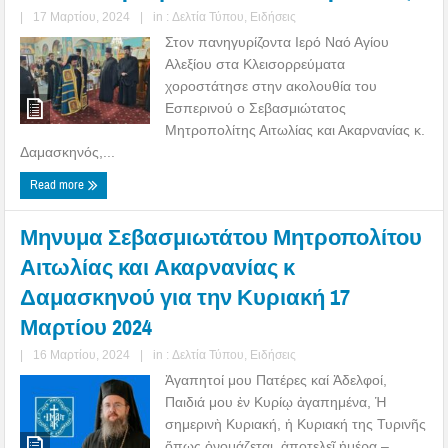
|
17 Μαρτίου, 2024
|
in :
Δελτία Τύπου
,
Ειδήσεις
Στον πανηγυρίζοντα Ιερό Ναό Αγίου
Αλεξίου στα Κλεισορρεύματα
χοροστάτησε στην ακολουθία του
Εσπερινού ο Σεβασμιώτατος
Μητροπολίτης Αιτωλίας και Ακαρνανίας κ.
Δαμασκηνός,...
Read more
Μηνυμα Σεβασμιωτάτου Μητροπολίτου
Αιτωλίας και Ακαρνανίας κ
Δαμασκηνού για την Κυριακή 17
Μαρτίου 2024
|
16 Μαρτίου, 2024
|
in :
Δελτία Τύπου
,
Ειδήσεις
Ἀγαπητοί μου Πατέρες καί Ἀδελφοί,
Παιδιά μου ἐν Κυρίῳ ἀγαπημένα, Ἡ
σημερινὴ Κυριακή, ἡ Κυριακή της Τυρινῆς
ὅπως ὀνομάζεται, ἀποτελεῖ ἡμέρα –