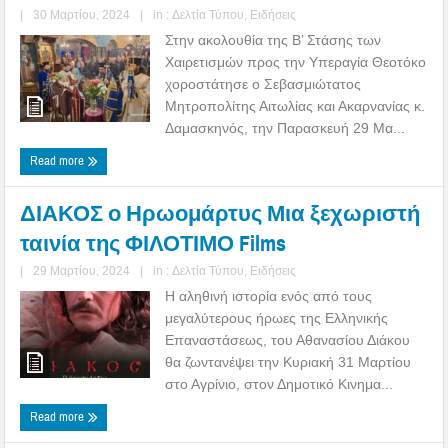
|
30 Μαρτίου, 2024
|
in :
Δελτία Τύπου
,
Ειδήσεις
Στην ακολουθία της Β’ Στάσης των
Χαιρετισμών προς την Υπεραγία Θεοτόκο
χοροστάτησε ο Σεβασμιώτατος
Μητροπολίτης Αιτωλίας και Ακαρνανίας κ.
Δαμασκηνός, την Παρασκευή 29 Μα...
Read more
ΔΙΑΚΟΣ ο Ηρωομάρτυς Μια ξεχωριστή
ταινία της ΦΙΛΟΤΙΜΟ Films
|
29 Μαρτίου, 2024
|
in :
Δελτία Τύπου
,
Ειδήσεις
Η αληθινή ιστορία ενός από τους
μεγαλύτερους ήρωες της Ελληνικής
Επαναστάσεως, του Αθανασίου Διάκου
θα ζωντανέψει την Κυριακή 31 Μαρτίου
στο Αγρίνιο, στον Δημοτικό Κινημα...
Read more