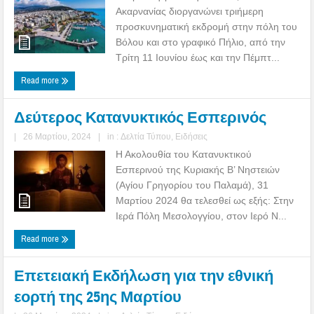
Ακαρνανίας διοργανώνει τριήμερη
προσκυνηματική εκδρομή στην πόλη του
Βόλου και στο γραφικό Πήλιο, από την
Τρίτη 11 Ιουνίου έως και την Πέμπτ...
Read more
Δεύτερος Κατανυκτικός Εσπερινός
|
26 Μαρτίου, 2024
|
in :
Δελτία Τύπου
,
Ειδήσεις
Η Ακολουθία του Κατανυκτικού
Εσπερινού της Κυριακής Β’ Νηστειών
(Αγίου Γρηγορίου του Παλαμά), 31
Μαρτίου 2024 θα τελεσθεί ως εξής: Στην
Ιερά Πόλη Μεσολογγίου, στον Ιερό Ν...
Read more
Επετειακή Εκδήλωση για την εθνική
εορτή της 25ης Μαρτίου