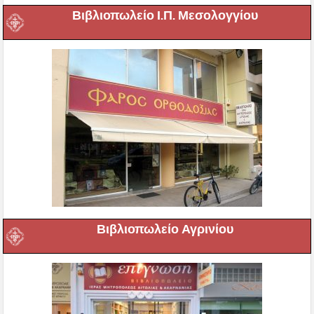
Βιβλιοπωλείο Ι.Π. Μεσολογγίου
Βιβλιοπωλείο Αγρινίου