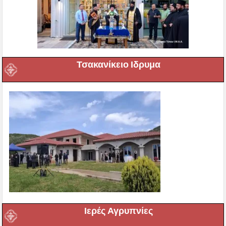
Τσακανίκειο Ιδρυμα
Ιερές Αγρυπνίες