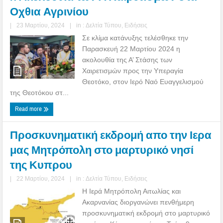
Οχθια Αγρινίου
|
23 Μαρτίου, 2024
|
in :
Δελτία Τύπου
,
Ειδήσεις
Σε κλίμα κατάνυξης τελέσθηκε την
Παρασκευή 22 Μαρτίου 2024 η
ακολουθία της Α’ Στάσης των
Χαιρετισμών προς την Υπεραγία
Θεοτόκο, στον Ιερό Ναό Ευαγγελισμού
της Θεοτόκου στ...
Read more
Προσκυνηματική εκδρομή απο την Ιερα
μας Μητρόπολη στο μαρτυρικό νησί
της Κυπρου
|
22 Μαρτίου, 2024
|
in :
Δελτία Τύπου
,
Ειδήσεις
Η Ιερά Μητρόπολη Αιτωλίας και
Ακαρνανίας διοργανώνει πενθήμερη
προσκυνηματική εκδρομή στο μαρτυρικό