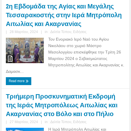
2η Εβδομάδα της Αγίας και Μεγάλης
Τεσσαρακοστής στην Ιερά Μητρόπολη
Αιτωλίας και Ακαρνανίας
|
28 Μαρτίου, 2024
|
in :
Δελτία Τύπου
,
Ειδήσεις
Τον Ενοριακό Ιερό Ναό του Αγίου
Νικολάου στο χωριό Μάστρο
Μεσολογγίου επισκέφθηκε την Τρίτη 26
Μαρτίου 2024 ο Σεβασμιώτατος
Μητροπολίτης Αιτωλίας και Ακαρνανίας κ.
Δαμασκ...
Read more
Τριήμερη Προσκυνηματική Εκδρομή
της Ιεράς Μητροπόλεως Αιτωλίας και
Ακαρνανίας στο Βόλο και στο Πήλιο
|
27 Μαρτίου, 2024
|
in :
Δελτία Τύπου
,
Ειδήσεις
Η Ιερά Μητρόπολη Αιτωλίας και