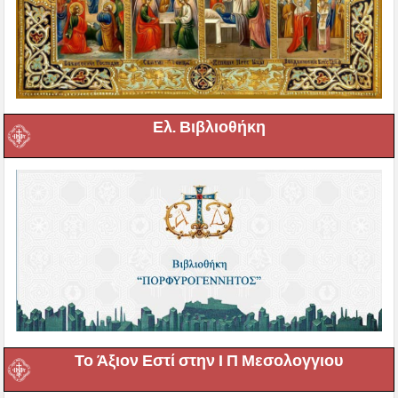
Ελ. Βιβλιοθήκη
Το Άξιον Εστί στην Ι Π Μεσολογγιου