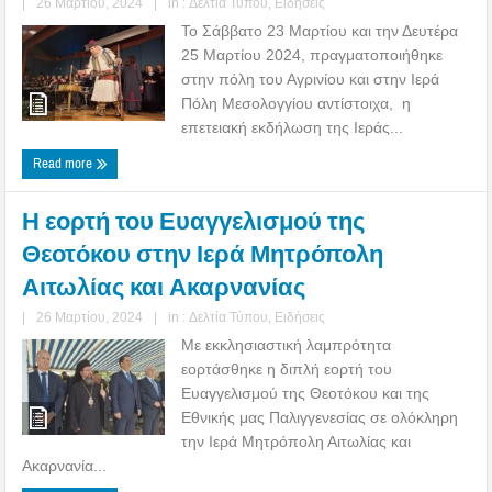
|
26 Μαρτίου, 2024
|
in :
Δελτία Τύπου
,
Ειδήσεις
Το Σάββατο 23 Μαρτίου και την Δευτέρα
25 Μαρτίου 2024, πραγματοποιήθηκε
στην πόλη του Αγρινίου και στην Ιερά
Πόλη Μεσολογγίου αντίστοιχα, η
επετειακή εκδήλωση της Ιεράς...
Read more
Η εορτή του Ευαγγελισμού της
Θεοτόκου στην Ιερά Μητρόπολη
Αιτωλίας και Ακαρνανίας
|
26 Μαρτίου, 2024
|
in :
Δελτία Τύπου
,
Ειδήσεις
Με εκκλησιαστική λαμπρότητα
εορτάσθηκε η διπλή εορτή του
Ευαγγελισμού της Θεοτόκου και της
Εθνικής μας Παλιγγενεσίας σε ολόκληρη
την Ιερά Μητρόπολη Αιτωλίας και
Ακαρνανία...