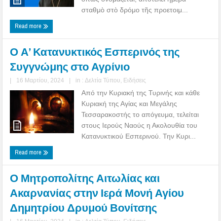
σταθμὸ στὸ δρόμο τῆς προετοιμ...
Read more
Ο Α’ Κατανυκτικός Εσπερινός της
Συγγνώμης στο Αγρίνιο
|
16 Μαρτίου, 2024
|
in :
Δελτία Τύπου
,
Ειδήσεις
Από την Κυριακή της Τυρινής και κάθε
Κυριακή της Αγίας και Μεγάλης
Τεσσαρακοστής το απόγευμα, τελείται
στους Ιερούς Ναούς η Ακολουθία του
Κατανυκτικού Εσπερινού. Την Κυρι...
Read more
Ο Μητροπολίτης Αιτωλίας και
Ακαρνανίας στην Ιερά Μονή Αγίου
Δημητρίου Δρυμού Βονίτσης