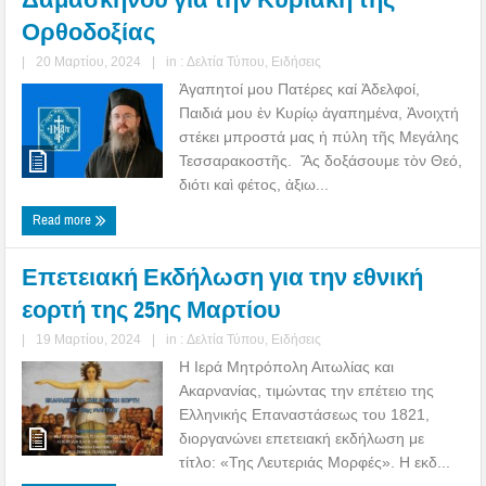
Ορθοδοξίας
|
20 Μαρτίου, 2024
|
in :
Δελτία Τύπου
,
Ειδήσεις
Ἀγαπητοί μου Πατέρες καί Ἀδελφοί,
Παιδιά μου ἐν Κυρίῳ ἀγαπημένα, Ἀνοιχτή
στέκει μπροστά μας ἡ πύλη τῆς Μεγάλης
Τεσσαρακοστῆς. Ἄς δοξάσουμε τὸν Θεό,
διότι καὶ φέτος, ἀξιω...
Read more
Επετειακή Εκδήλωση για την εθνική
εορτή της 25ης Μαρτίου
|
19 Μαρτίου, 2024
|
in :
Δελτία Τύπου
,
Ειδήσεις
Η Ιερά Μητρόπολη Αιτωλίας και
Ακαρνανίας, τιμώντας την επέτειο της
Ελληνικής Επαναστάσεως του 1821,
διοργανώνει επετειακή εκδήλωση με
τίτλο: «Της Λευτεριάς Μορφές». Η εκδ...