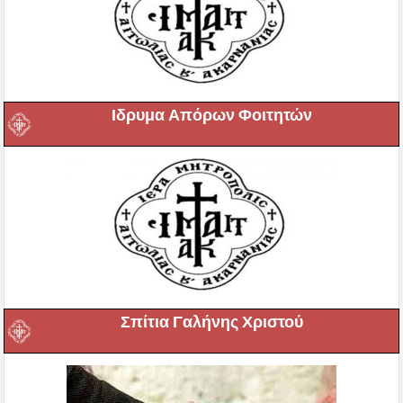
Ιδρυμα Απόρων Φοιτητών
Σπίτια Γαλήνης Χριστού