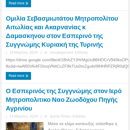
Read more
Ομιλία Σεβασμιωτάτου Μητροπολίτου
Αιτωλίας και Ακαρνανίας κ
Δαμασκηνου στον Εσπερινό της
Συγγνώμης Κυριακή της Τυρινής
|
19 Μαρτίου, 2024
|
in :
Uncategorized
,
Ειδήσεις
https://drive.google.com/file/d/18hhZYJHrMgUoB6HOCrV940ksOP
fbclid=IwAR0V6i4FDmqVN4CcZF8k7Us0mZgvibI9lHHRPZRjR0dQ
Read more
Ο Εσπερινός της Συγγνώμης στον Ιερό
Μητροπολιτικο Ναο Ζωοδόχου Πηγής
Αγρινίου
|
19 Μαρτίου, 2024
|
in :
Δελτία Τύπου
,
Ειδήσεις
Μέσα σε κλίμα κατάνυξης τελέσθηκε η
Ακολουθία του Α’ Κατανυκτικού