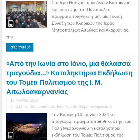
Στο Ιερό Ησυχαστήριο Αγίων Κυπριανού
και Ιουστίνης στο Παναιτώλιο
πραγματοποιήθηκε η μηνιαία Γενική
Σύναξη των Κληρικών της Ιεράς
Μητροπόλεως Αιτωλίας και Ακαρνανίας,
την...
Read more
«Από την Ιωνία στο Ιόνιο, μια θάλασσα
τραγούδια…» Καταληκτήρια Εκδήλωση
του Τομέα Πολιτισμού της Ι. Μ.
Αιτωλοακαρνανίας
|
17 Ιουνίου, 2024
|
in :
Δελτία Τύπου
,
Ειδήσεις
,
Εκδηλώσεις
,
Χώροι Εκδηλώσεων
Την Κυριακή 16 Ιουνίου 2024 το
απόγευμα, πραγματοποιήθηκε στην Ιερά
Πόλη Μεσολογγίου η καταληκτήρια
εκδήλωση του Τομέα Πολιτισμού της