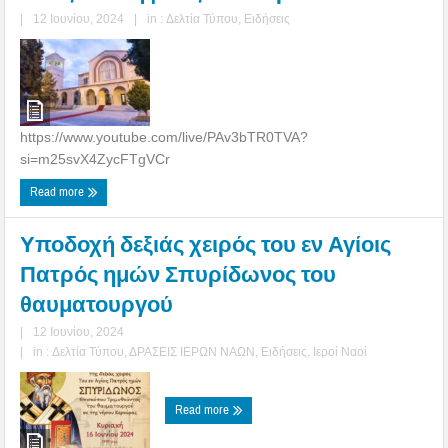
|
12 Ιουνίου, 2024
|
in :
Δελτία Τύπου
,
Ειδήσεις
https://www.youtube.com/live/PAv3bTR0TVA?
si=m25svX4ZycFTgVCr
Read more
Υποδοχή δεξιάς χειρός του εν Αγίοις
Πατρός ημών Σπυρίδωνος του
θαυματουργού
|
12 Ιουνίου, 2024
|
in :
Δελτία Τύπου
,
ΔΡΑΣΕΙΣ ΙΕΡΩΝ ΝΑΩΝ
,
Ειδήσεις
,
Ιεροί Ναοί
Read more