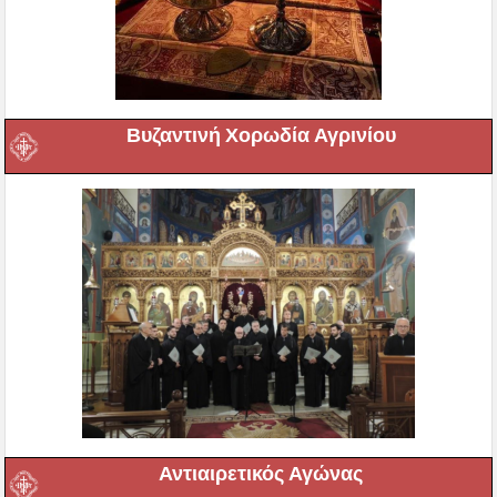
Βυζαντινή Χορωδία Αγρινίου
Αντιαιρετικός Αγώνας