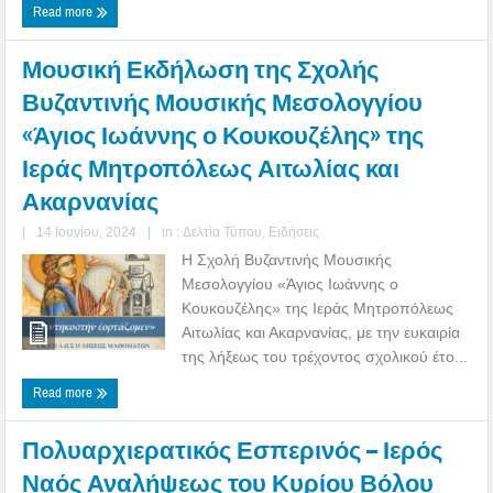
Read more
Μουσική Εκδήλωση της Σχολής
Βυζαντινής Μουσικής Μεσολογγίου
«Άγιος Ιωάννης ο Κουκουζέλης» της
Ιεράς Μητροπόλεως Αιτωλίας και
Ακαρνανίας
|
14 Ιουνίου, 2024
|
in :
Δελτία Τύπου
,
Ειδήσεις
Η Σχολή Βυζαντινής Μουσικής
Μεσολογγίου «Άγιος Ιωάννης ο
Κουκουζέλης» της Ιεράς Μητροπόλεως
Αιτωλίας και Ακαρνανίας, με την ευκαιρία
της λήξεως του τρέχοντος σχολικού έτο...
Read more
Πολυαρχιερατικός Εσπερινός – Ιερός
Ναός Αναλήψεως του Κυρίου Βόλου