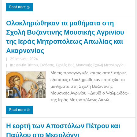
Read more
Ολοκληρώθηκαν τα μαθήματα στη
Σχολή Βυζαντινής Μουσικής Αγρινίου
της Ιεράς Μητροπόλεως Αιτωλίας και
Ακαρνανίας
|
29 Ιουνίου, 2024
|
in :
Δελτία Τύπου
,
Ειδήσεις
,
Σχολές Βυζ. Μουσικής Σχολή Μεσολογγίου
Με τις προαγωγικές και τις απολυτήριες
εξετάσεις ολοκληρώθηκαν επιτυχώς τα
μαθήματα στη Σχολή Βυζαντινής
Μουσικής Αγρινίου «Δαυίδ ο Ψαλμωδός»,
της Ιεράς Μητροπόλεως Αιτωλ...
Read more
Η εορτή των Αποστόλων Πέτρου και
Παύλου στο Μεσολόγγι