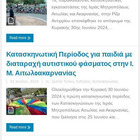
εγκαταστάσεις της Ιεράς Μητροπόλεως
Αιτωλίας και Ακαρνανίας, στην Ρίζα
Αντιρρίου επισκέφθηκε το απόγευμα της
Κυριακής 30ης Ιουνίου 2024,...
Read more
Κατασκηνωτική Περίοδος για παιδιά με
διαταραχή αυτιστικού φάσματος στην Ι.
Μ. Αιτωλoακαρνανίας
|
01 Ιουλίου, 2024
|
in :
Δελτία Τύπου
,
Ειδήσεις
,
Κατασκηνώσεις
Ολοκληρώθηκε την Κυριακή 30 Ιουνίου
2024 η πρώτη κατασκηνωτική περίοδος
των Κατασκηνώσεων της Ιεράς
Μητροπόλεως Αιτωλίας και Ακαρνανίας,
που ξεκίνησε στις 25 Ιουνίου και...
Read more