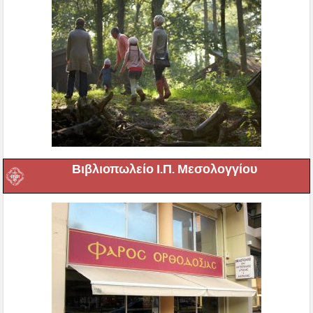
Βιβλιοπωλείο Ι.Π. Μεσολογγίου