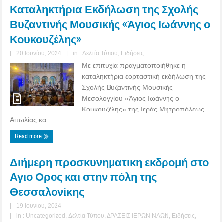
Καταληκτήρια Εκδήλωση της Σχολής
Βυζαντινής Μουσικής «Άγιος Ιωάννης ο
Κουκουζέλης»
|
20 Ιουνίου, 2024
|
in :
Δελτία Τύπου
,
Ειδήσεις
Με επιτυχία πραγματοποιήθηκε η
καταληκτήρια εορταστική εκδήλωση της
Σχολής Βυζαντινής Μουσικής
Μεσολογγίου «Άγιος Ιωάννης ο
Κουκουζέλης» της Ιεράς Μητροπόλεως
Αιτωλίας κα...
Read more
Διήμερη προσκυνηματικη εκδρομή στο
Αγιο Ορος και στην πόλη της
Θεσσαλονίκης
|
19 Ιουνίου, 2024
|
in :
Uncategorized
,
Δελτία Τύπου
,
ΔΡΑΣΕΙΣ ΙΕΡΩΝ ΝΑΩΝ
,
Ειδήσεις
,