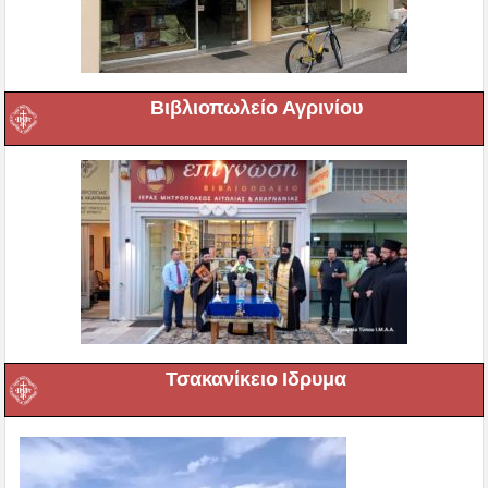
Βιβλιοπωλείο Αγρινίου
Τσακανίκειο Ιδρυμα