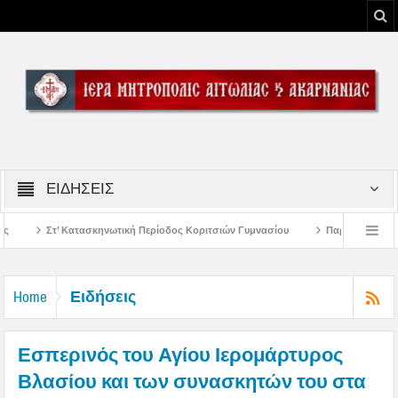
ΕΙΔΗΣΕΙΣ
νωτική Περίοδος Κοριτσιών Γυμνασίου
Παρακλήσεις πρώτης εβδομάδος Δεκ
ξοδο του Μεσολογγίου
Μήνυμα Σεβασμιωτάτου Μητροπολίτου Αιτωλίας και Α
Ειδήσεις
Home
Εσπερινός του Αγίου Ιερομάρτυρος
Βλασίου και των συνασκητών του στα