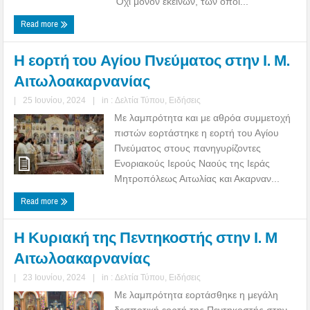
Ὄχι μόνον ἐκείνων, τῶν ὁποί...
Read more
Η εορτή του Αγίου Πνεύματος στην Ι. Μ.
Αιτωλοακαρνανίας
|
25 Ιουνίου, 2024
|
in :
Δελτία Τύπου
,
Ειδήσεις
Με λαμπρότητα και με αθρόα συμμετοχή
πιστών εορτάστηκε η εορτή του Αγίου
Πνεύματος στους πανηγυρίζοντες
Ενοριακούς Ιερούς Ναούς της Ιεράς
Μητροπόλεως Αιτωλίας και Ακαρναν...
Read more
Η Κυριακή της Πεντηκοστής στην Ι. Μ
Αιτωλοακαρνανίας
|
23 Ιουνίου, 2024
|
in :
Δελτία Τύπου
,
Ειδήσεις
Με λαμπρότητα εορτάσθηκε η μεγάλη
δεσποτική εορτή της Πεντηκοστής στην