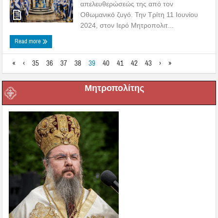
απελευθερώσεώς της από τον
Οθωμανικό ζυγό. Την Τρίτη 11 Ιουνίου
2024, στον Ιερό Μητροπολιτ...
Read more
«
‹
35
36
37
38
39
40
41
42
43
›
»
Μητροπολίτης