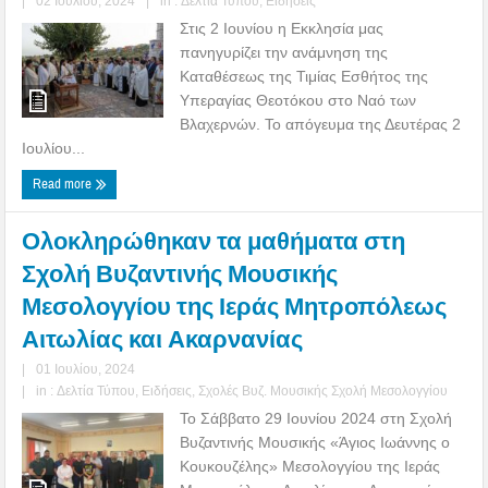
|
02 Ιουλίου, 2024
|
in :
Δελτία Τύπου
,
Ειδήσεις
Στις 2 Ιουνίου η Εκκλησία μας
πανηγυρίζει την ανάμνηση της
Καταθέσεως της Τιμίας Εσθήτος της
Υπεραγίας Θεοτόκου στο Ναό των
Βλαχερνών. Το απόγευμα της Δευτέρας 2
Ιουλίου...
Read more
Ολοκληρώθηκαν τα μαθήματα στη
Σχολή Βυζαντινής Μουσικής
Μεσολογγίου της Ιεράς Μητροπόλεως
Αιτωλίας και Ακαρνανίας
|
01 Ιουλίου, 2024
|
in :
Δελτία Τύπου
,
Ειδήσεις
,
Σχολές Βυζ. Μουσικής Σχολή Μεσολογγίου
Το Σάββατο 29 Ιουνίου 2024 στη Σχολή
Βυζαντινής Μουσικής «Άγιος Ιωάννης ο
Κουκουζέλης» Μεσολογγίου της Ιεράς