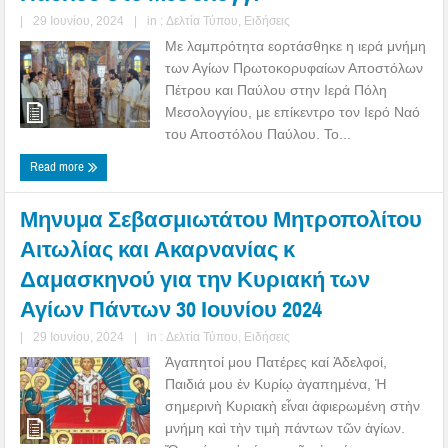
|
29 Ιουνίου, 2024
|
in :
Δελτία Τύπου
,
Ειδήσεις
Με λαμπρότητα εορτάσθηκε η ιερά μνήμη
των Αγίων Πρωτοκορυφαίων Αποστόλων
Πέτρου και Παύλου στην Ιερά Πόλη
Μεσολογγίου, με επίκεντρο τον Ιερό Ναό
του Αποστόλου Παύλου. Το...
Read more
Μηνυμα Σεβασμιωτάτου Μητροπολίτου
Αιτωλίας και Ακαρνανίας κ
Δαμασκηνού για την Κυριακή των
Αγίων Πάντων 30 Ιουνίου 2024
|
29 Ιουνίου, 2024
|
in :
Δελτία Τύπου
,
Ειδήσεις
Ἀγαπητοί μου Πατέρες καί Ἀδελφοί,
Παιδιά μου ἐν Κυρίῳ ἀγαπημένα, Ἡ
σημερινὴ Κυριακὴ εἶναι ἀφιερωμένη στὴν
μνήμη καὶ τὴν τιμὴ πάντων τῶν ἁγίων.