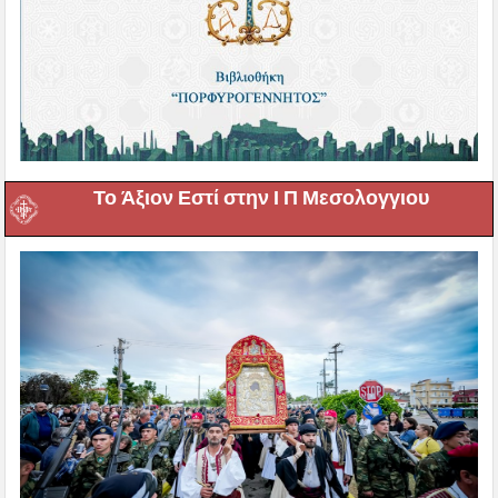
Το Άξιον Εστί στην Ι Π Μεσολογγιου