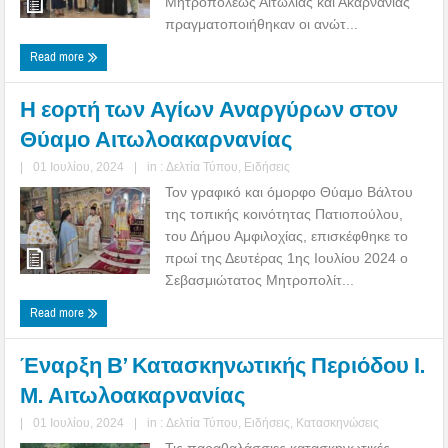
Μητροπόλεως Αιτωλίας και Ακαρνανίας
πραγματοποιήθηκαν οι ανώτ...
Read more
Η εορτή των Αγίων Αναργύρων στον
Θύαμο Αιτωλοακαρνανίας
|
01 Ιουλίου, 2024
|
in :
Δελτία Τύπου
,
Ειδήσεις
Τον γραφικό και όμορφο Θύαμο Βάλτου
της τοπικής κοινότητας Πατιοπούλου,
του Δήμου Αμφιλοχίας, επισκέφθηκε το
πρωί της Δευτέρας 1ης Ιουλίου 2024 ο
Σεβασμιώτατος Μητροπολίτ...
Read more
Έναρξη Β’ Κατασκηνωτικής Περιόδου Ι.
Μ. Αιτωλοακαρνανίας
|
01 Ιουλίου, 2024
|
in :
Δελτία Τύπου
,
Ειδήσεις
,
Κατασκηνώσεις
Τις παραθαλάσσιες κατασκηνωτικές