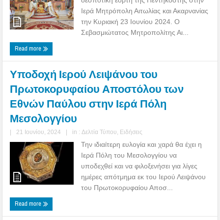
Ιερά Μητρόπολη Αιτωλίας και Ακαρνανίας
την Κυριακή 23 Ιουνίου 2024. Ο
Σεβασμιώτατος Μητροπολίτης Αι...
Read more
Υποδοχή Ιερού Λειψάνου του
Πρωτοκορυφαίου Αποστόλου των
Εθνών Παύλου στην Ιερά Πόλη
Μεσολογγίου
|
21 Ιουνίου, 2024
|
in :
Δελτία Τύπου
,
Ειδήσεις
Την ιδιαίτερη ευλογία και χαρά θα έχει η
Ιερά Πόλη του Μεσολογγίου να
υποδεχθεί και να φιλοξενήσει για λίγες
ημέρες απότμημα εκ του Ιερού Λειψάνου
του Πρωτοκορυφαίου Αποσ...
Read more