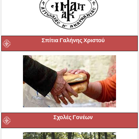
Σπίτια Γαλήνης Χριστού
Σχολές Γονέων