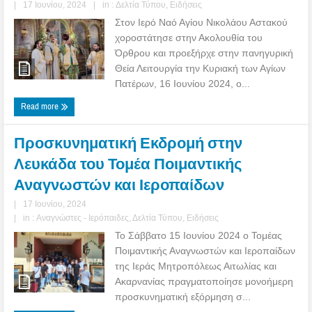
|
17 Ιουνίου, 2024
|
in :
Δελτία Τύπου
,
Ειδήσεις
Στον Ιερό Ναό Αγίου Νικολάου Αστακού
χοροστάτησε στην Ακολουθία του
Όρθρου και προεξήρχε στην πανηγυρική
Θεία Λειτουργία την Κυριακή των Αγίων
Πατέρων, 16 Ιουνίου 2024, ο...
Read more
Προσκυνηματική Εκδρομή στην
Λευκάδα του Τομέα Ποιμαντικής
Αναγνωστών και Ιεροπαίδων
|
17 Ιουνίου, 2024
|
in :
Αναγνώστες - Ιερόπαιδες
,
Δελτία Τύπου
,
Ειδήσεις
Το Σάββατο 15 Ιουνίου 2024 ο Τομέας
Ποιμαντικής Αναγνωστών και Ιεροπαίδων
της Ιεράς Μητροπόλεως Αιτωλίας και
Ακαρνανίας πραγματοποίησε μονοήμερη
προσκυνηματική εξόρμηση σ...