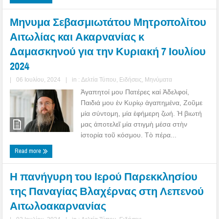
Μηνυμα Σεβασμιωτάτου Μητροπολίτου
Αιτωλίας και Ακαρνανίας κ
Δαμασκηνού για την Κυριακή 7 Ιουλίου
2024
|
06 Ιουλίου, 2024
|
in :
Δελτία Τύπου
,
Ειδήσεις
,
Μηνύματα
Ἀγαπητοί μου Πατέρες καί Ἀδελφοί,
Παιδιά μου ἐν Κυρίῳ ἀγαπημένα, Ζοῦμε
μία σύντομη, μία ἐφήμερη ζωή. Ἡ βιωτή
μας ἀποτελεῖ μία στιγμὴ μέσα στὴν
ἱστορία τοῦ κόσμου. Τὸ πέρα...
Read more
Η πανήγυρη του Ιερού Παρεκκλησίου
της Παναγίας Βλαχέρνας στη Λεπενού
Αιτωλοακαρνανίας