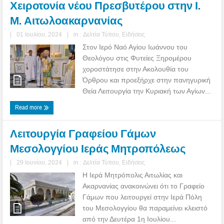
Χειροτονία νέου Πρεσβυτέρου στην Ι.
Μ. Αιτωλοακαρνανίας
|
01 Ιουλίου, 2024
|
in :
Δελτία Τύπου
,
Ειδήσεις
Στον Ιερό Ναό Αγίου Ιωάννου του
Θεολόγου στις Φυτείες Ξηρομέρου
χοροστάτησε στην Ακολουθία του
Όρθρου και προεξήρχε στην πανηγυρική
Θεία Λειτουργία την Κυριακή των Αγίων...
Read more
Λειτουργία Γραφείου Γάμων
Μεσολογγίου Ιεράς Μητροπόλεως
|
29 Ιουνίου, 2024
|
in :
Δελτία Τύπου
,
Ειδήσεις
Η Ιερά Μητρόπολις Αιτωλίας και
Ακαρνανίας ανακοινώνει ότι το Γραφείο
Γάμων που λειτουργεί στην Ιερά Πόλη
του Μεσολογγίου θα παραμείνει κλειστό
από την Δευτέρα 1η Ιουλίου...