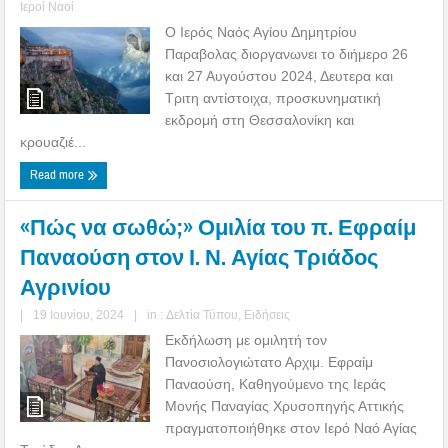
Ιεροί Ναοί
Ο Ιερός Ναός Αγίου Δημητρίου
Παραβολας διοργανωνει το διήμερο 26
και 27 Αυγούστου 2024, Δευτερα και
Τριτη αντίστοιχα, προσκυνηματική
εκδρομή στη Θεσσαλονίκη και
κρουαζιέ...
Read more
«Πώς να σωθώ;» Ομιλία του π. Εφραίμ
Παναούση στον Ι. Ν. Αγίας Τριάδος
Αγρινίου
|
19 Ιουνίου, 2024
|
in :
Δελτία Τύπου
,
Ειδήσεις
Εκδήλωση με ομιλητή τον
Πανοσιολογιώτατο Αρχιμ. Εφραίμ
Παναούση, Καθηγούμενο της Ιεράς
Μονής Παναγίας Χρυσοπηγής Αττικής
πραγματοποιήθηκε στον Ιερό Ναό Αγίας