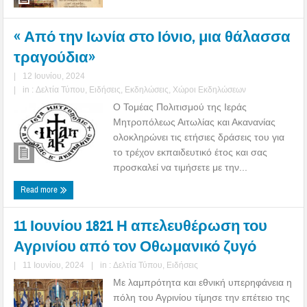
« Από την Ιωνία στο Ιόνιο, μια θάλασσα
τραγούδια»
|
12 Ιουνίου, 2024
|
in :
Δελτία Τύπου
,
Ειδήσεις
,
Εκδηλώσεις
,
Χώροι Εκδηλώσεων
O Τομέας Πολιτισμού της Ιεράς
Μητροπόλεως Αιτωλίας και Ακανανίας
ολοκληρώνει τις ετήσιες δράσεις του για
το τρέχον εκπαιδευτικό έτος και σας
προσκαλεί να τιμήσετε με την...
Read more
11 Ιουνίου 1821 Η απελευθέρωση του
Αγρινίου από τον Οθωμανικό ζυγό
|
11 Ιουνίου, 2024
|
in :
Δελτία Τύπου
,
Ειδήσεις
Με λαμπρότητα και εθνική υπερηφάνεια η
πόλη του Αγρινίου τίμησε την επέτειο της