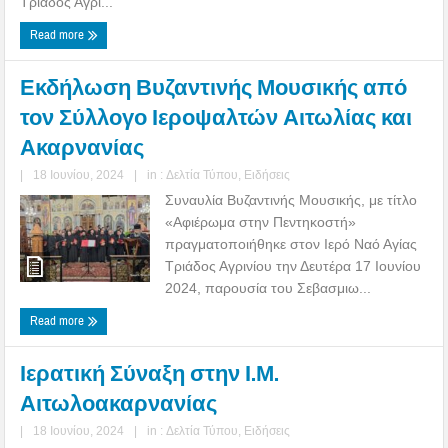
Τριάδος Αγρι...
Read more
Εκδήλωση Βυζαντινής Μουσικής από
τον Σύλλογο Ιεροψαλτών Αιτωλίας και
Ακαρνανίας
|
18 Ιουνίου, 2024
|
in :
Δελτία Τύπου
,
Ειδήσεις
Συναυλία Βυζαντινής Μουσικής, με τίτλο
«Αφιέρωμα στην Πεντηκοστή»
πραγματοποιήθηκε στον Ιερό Ναό Αγίας
Τριάδος Αγρινίου την Δευτέρα 17 Ιουνίου
2024, παρουσία του Σεβασμιω...
Read more
Ιερατική Σύναξη στην Ι.Μ.
Αιτωλοακαρνανίας
|
18 Ιουνίου, 2024
|
in :
Δελτία Τύπου
,
Ειδήσεις