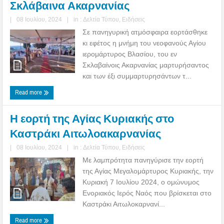
Σκλάβαινα Ακαρνανίας
|
08 Ιουλίου, 2024
|
in :
Δελτία Τύπου
,
Ειδήσεις
Σε πανηγυρική ατμόσφαιρα εορτάσθηκε
κι εφέτος η μνήμη του νεοφανούς Αγίου
ιερομάρτυρος Βλασίου, του εν
Σκλαβαίνοις Ακαρνανίας μαρτυρήσαντος
και των έξι συμμαρτυρησάντων τ...
Read more
Η εορτή της Αγίας Κυριακής στο
Καστράκι Αιτωλοακαρνανίας
|
08 Ιουλίου, 2024
|
in :
Δελτία Τύπου
,
Ειδήσεις
Με λαμπρότητα πανηγύρισε την εορτή
της Αγίας Μεγαλομάρτυρος Κυριακής, την
Κυριακή 7 Ιουλίου 2024, ο ομώνυμος
Ενοριακός Ιερός Ναός που βρίσκεται στο
Καστράκι Αιτωλοκαρνανί...
Read more