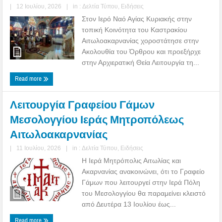
|
12 Ιουλίου, 2026
|
in :
Δελτία Τύπου
,
Ειδήσεις
Στον Ιερό Ναό Αγίας Κυριακής στην
τοπική Κοινότητα του Καστρακίου
Αιτωλοακαρνανίας χοροστάτησε στην
Ακολουθία του Όρθρου και προεξήρχε
στην Αρχιερατική Θεία Λειτουργία τη...
Read more
Λειτουργία Γραφείου Γάμων
Μεσολογγίου Ιεράς Μητροπόλεως
Αιτωλοακαρνανίας
|
11 Ιουλίου, 2026
|
in :
Δελτία Τύπου
,
Ειδήσεις
Η Ιερά Μητρόπολις Αιτωλίας και
Ακαρνανίας ανακοινώνει, ότι το Γραφείο
Γάμων που λειτουργεί στην Ιερά Πόλη
του Μεσολογγίου θα παραμείνει κλειστό
από Δευτέρα 13 Ιουλίου έως...
Read more