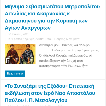
Μήνυμα Σεβασμιωτάτου Μητροπολίτου
Αιτωλίας και Ακαρνανίας κ
Δαμασκηνου για την Κυριακή των
Αγίων Αναργυρων
|
30 Ιουνίου, 2026
|
in :
Γραπτό Κήρυγμα
,
Δελτία Τύπου
,
Ειδήσεις
,
Μηνύματα
Ἀγαπητοί μου Πατέρες καί ἀδελφοί,
Παιδιά μου ἐν Κυρίῳ ἀγαπημένα,
Οἱ ἀδελφοί Κοσμᾶς καί Δαμιανός, οἱ
ὁποῖοι ἔζησαν τήν ἐποχή πού
αὐτοκράτορας τῶν Ρωμαίων ἦτα...
Read more
«Το Συναξάρι της Εξόδου» Επετειακή
εκδήλωση στον Ιερό Ναό Αποστόλου
Παύλου Ι. Π. Μεσολογγίου