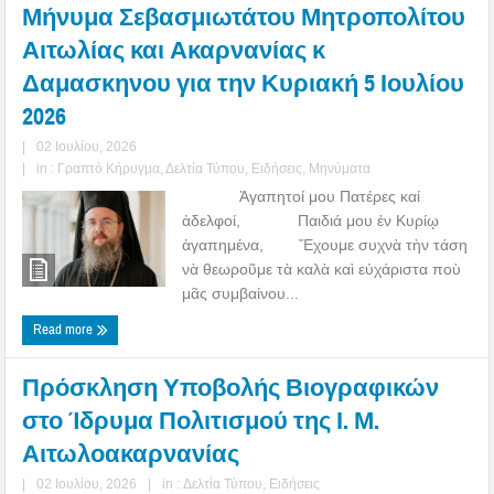
Μήνυμα Σεβασμιωτάτου Μητροπολίτου
Αιτωλίας και Ακαρνανίας κ
Δαμασκηνου για την Κυριακή 5 Ιουλίου
2026
|
02 Ιουλίου, 2026
|
in :
Γραπτό Κήρυγμα
,
Δελτία Τύπου
,
Ειδήσεις
,
Μηνύματα
Ἀγαπητοί μου Πατέρες καί
ἀδελφοί, Παιδιά μου ἐν Κυρίῳ
ἀγαπημένα, Ἔχουμε συχνὰ τὴν τάση
νὰ θεωροῦμε τὰ καλὰ καὶ εὐχάριστα ποὺ
μᾶς συμβαίνου...
Read more
Πρόσκληση Υποβολής Βιογραφικών
στο Ίδρυμα Πολιτισμού της Ι. Μ.
Αιτωλοακαρνανίας
|
02 Ιουλίου, 2026
|
in :
Δελτία Τύπου
,
Ειδήσεις