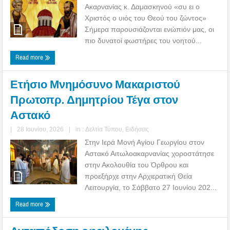
Ακαρνανίας κ. Δαμασκηνού «συ ει ο
Χριστός ο υιός του Θεού του ζώντος»
Σήμερα παρουσιάζονται ενώπιόν μας, οι
πιο δυνατοί φωστήρες του νοητού...
Read more
Ετήσιο Μνημόσυνο Μακαριστού
Πρωτοπρ. Δημητρίου Τέγα στον
Αστακό
|
28 Ιουνίου, 2026
|
in :
Δελτία Τύπου
,
Ειδήσεις
Στην Ιερά Μονή Αγίου Γεωργίου στον
Αστακό Αιτωλοακαρνανίας χοροστάτησε
στην Ακολουθία του Όρθρου και
προεξήρχε στην Αρχιερατική Θεία
Λειτουργία, το Σάββατο 27 Ιουνίου 202...
Read more