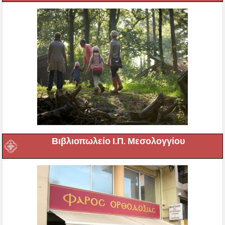
Βιβλιοπωλείο Ι.Π. Μεσολογγίου