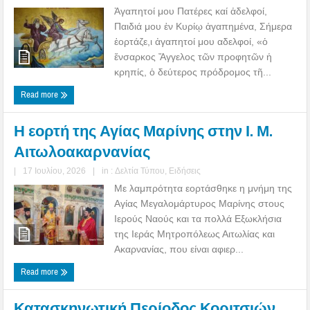
Ἀγαπητοί μου Πατέρες καί ἀδελφοί,
Παιδιά μου ἐν Κυρίῳ ἀγαπημένα, Σήμερα
ἑορτάζε,ι ἀγαπητοί μου αδελφοί, «ὁ
ἔνσαρκος Ἄγγελος τῶν προφητῶν ἡ
κρηπίς, ὁ δεύτερος πρόδρομος τῆ...
Read more
Η εορτή της Αγίας Μαρίνης στην Ι. Μ.
Αιτωλοακαρνανίας
|
17 Ιουλίου, 2026
|
in :
Δελτία Τύπου
,
Ειδήσεις
Με λαμπρότητα εορτάσθηκε η μνήμη της
Αγίας Μεγαλομάρτυρος Μαρίνης στους
Ιερούς Ναούς και τα πολλά Εξωκλήσια
της Ιεράς Μητροπόλεως Αιτωλίας και
Ακαρνανίας, που είναι αφιερ...
Read more
Κατασκηνωτική Περίοδος Κοριτσιών