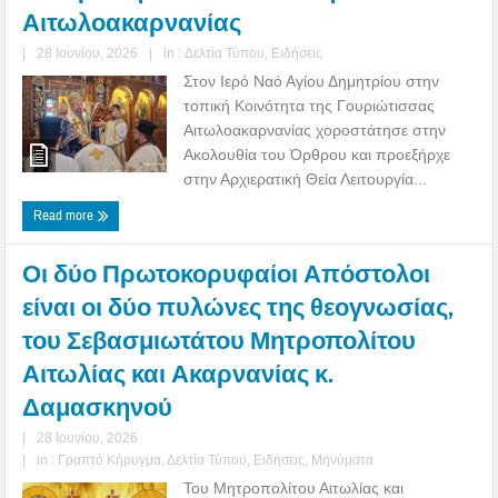
Αιτωλοακαρνανίας
|
28 Ιουνίου, 2026
|
in :
Δελτία Τύπου
,
Ειδήσεις
Στον Ιερό Ναό Αγίου Δημητρίου στην
τοπική Κοινότητα της Γουριώτισσας
Αιτωλοακαρνανίας χοροστάτησε στην
Ακολουθία του Όρθρου και προεξήρχε
στην Αρχιερατική Θεία Λειτουργία...
Read more
Οι δύο Πρωτοκορυφαίοι Απόστολοι
είναι οι δύο πυλώνες της θεογνωσίας,
του Σεβασμιωτάτου Μητροπολίτου
Αιτωλίας και Ακαρνανίας κ.
Δαμασκηνού
|
28 Ιουνίου, 2026
|
in :
Γραπτό Κήρυγμα
,
Δελτία Τύπου
,
Ειδήσεις
,
Μηνύματα
Του Μητροπολίτου Αιτωλίας και