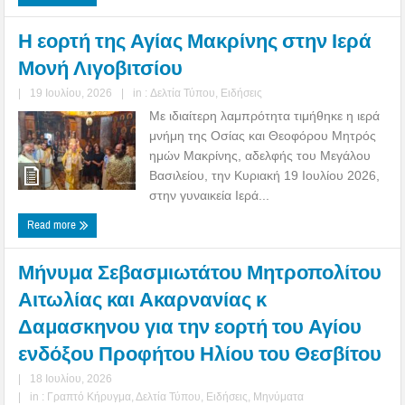
Η εορτή της Αγίας Μακρίνης στην Ιερά
Μονή Λιγοβιτσίου
|
19 Ιουλίου, 2026
|
in :
Δελτία Τύπου
,
Ειδήσεις
Με ιδιαίτερη λαμπρότητα τιμήθηκε η ιερά
μνήμη της Οσίας και Θεοφόρου Μητρός
ημών Μακρίνης, αδελφής του Μεγάλου
Βασιλείου, την Κυριακή 19 Ιουλίου 2026,
στην γυναικεία Ιερά...
Read more
Μήνυμα Σεβασμιωτάτου Μητροπολίτου
Αιτωλίας και Ακαρνανίας κ
Δαμασκηνου για την εορτή του Αγίου
ενδόξου Προφήτου Ηλίου του Θεσβίτου
|
18 Ιουλίου, 2026
|
in :
Γραπτό Κήρυγμα
,
Δελτία Τύπου
,
Ειδήσεις
,
Μηνύματα