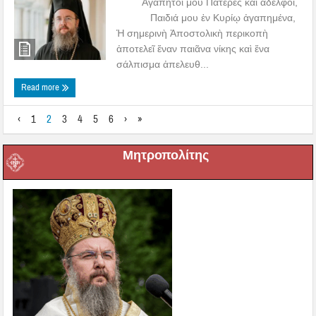
Ἀγαπητοί μου Πατέρες καί ἀδελφοί,
Παιδιά μου ἐν Κυρίῳ ἀγαπημένα,
Ἡ σημερινὴ Ἀποστολικὴ περικοπὴ
ἀποτελεῖ ἕναν παιᾶνα νίκης καὶ ἕνα
σάλπισμα ἀπελευθ...
Read more
‹
1
2
3
4
5
6
›
»
Μητροπολίτης