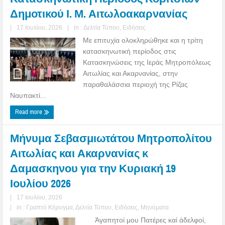
Δημοτικού Ι. Μ. Αιτωλοακαρνανίας
|
17 Ιουλίου, 2026
|
in :
Δελτία Τύπου
,
Ειδήσεις
Με επιτυχία ολοκληρώθηκε και η τρίτη
κατασκηνωτική περίοδος στις
Κατασκηνώσεις της Ιεράς Μητροπόλεως
Αιτωλίας και Ακαρνανίας, στην
παραθαλάσσια περιοχή της Ρίζας
Ναυπακτί...
Read more
Μήνυμα Σεβασμιωτάτου Μητροπολίτου
Αιτωλίας και Ακαρνανίας κ
Δαμασκηνου για την Κυριακή 19
Ιουλίου 2026
|
17 Ιουλίου, 2026
|
in :
Γραπτό Κήρυγμα
,
Δελτία Τύπου
,
Ειδήσεις
,
Μηνύματα
Ἀγαπητοί μου Πατέρες καί ἀδελφοί,