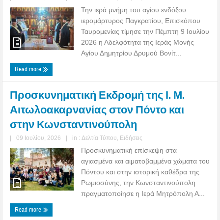
Την ιερά μνήμη του αγίου ενδόξου
ιερομάρτυρος Παγκρατίου, Επισκόπου
Ταυρομενίας τίμησε την Πέμπτη 9 Ιουλίου
2026 η Αδελφότητα της Ιεράς Μονής
Αγίου Δημητρίου Δρυμού Βονίτ...
Read more
Προσκυνηματική Εκδρομή της Ι. Μ.
Αιτωλοακαρνανίας στον Πόντο και
στην Κωνσταντινούπολη
|
09 Ιουλίου, 2026
|
in :
Δελτία Τύπου
,
Ειδήσεις
Προσκυνηματική επίσκεψη στα
αγιασμένα και αιματοβαμμένα χώματα του
Πόντου και στην ιστορική καθέδρα της
Ρωμιοσύνης, την Κωνσταντινούπολη
πραγματοποίησε η Ιερά Μητρόπολη Α...
Read more