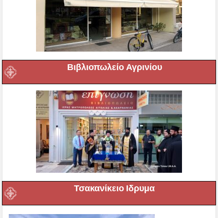
Βιβλιοπωλείο Αγρινίου
Τσακανίκειο Ιδρυμα