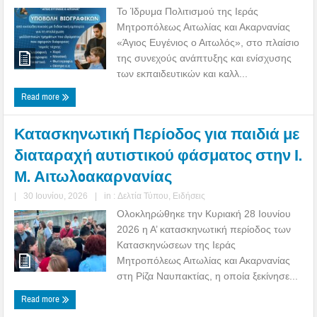
Το Ίδρυμα Πολιτισμού της Ιεράς
Μητροπόλεως Αιτωλίας και Ακαρνανίας
«Άγιος Ευγένιος ο Αιτωλός», στο πλαίσιο
της συνεχούς ανάπτυξης και ενίσχυσης
των εκπαιδευτικών και καλλ...
Read more
Κατασκηνωτική Περίοδος για παιδιά με
διαταραχή αυτιστικού φάσματος στην Ι.
Μ. Αιτωλoακαρνανίας
|
30 Ιουνίου, 2026
|
in :
Δελτία Τύπου
,
Ειδήσεις
Ολοκληρώθηκε την Κυριακή 28 Ιουνίου
2026 η Α’ κατασκηνωτική περίοδος των
Κατασκηνώσεων της Ιεράς
Μητροπόλεως Αιτωλίας και Ακαρνανίας
στη Ρίζα Ναυπακτίας, η οποία ξεκίνησε...
Read more