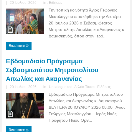
|
20 Ιουλίου, 2026
|
in :
Ειδήσεις
Την τοπική κοινότητα Άγιος Γεώργιος
Μεσολογγίου επισκέφθηκε την Δευτέρα
20 Ιουλίου 2026 ο Σεβασμιώτατος
Μητροπολίτης Αιτωλίας και Ακαρνανίας κ
Δαμασκηνός, όπου στον Ιερό...
Read more
Εβδομαδιαίο Πρόγραμμα
Σεβασμιωτάτου Μητροπολίτου
Αιτωλίας και Ακαρνανίας
|
20 Ιουλίου, 2026
|
in :
Uncategorized
,
Δελτία Τύπου
,
Ειδήσεις
Εβδομαδιαίο Πρόγραμμα Μητροπολίτου
Αιτωλίας και Ακαρνανίας κ. Δαμασκηνού
ΔΕΥΤΕΡΑ 20 ΙΟΥΛΙΟΥ 2026 08:00’ Άγιος
Γεώργιος Μεσολογγίου – Ιερός Ναός
Προφήτου Ηλιού Όρθ...
Read more