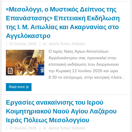
«Μεσολόγγι, ο Μυστικός Δείπνος της
Επανάστασης» Επετειακή Εκδήλωση
της Ι. Μ. Αιτωλίας και Ακαρνανίας στο
Αγγελόκαστρο
|
07 Ιουλίου, 2026
|
in :
Δελτία Τύπου
,
Ειδήσεις
Ο Ιερός Ναός Αγίων Αποστόλων
Αγγελοκάστρου σας προσκαλεί στην
επετειακή εκδήλωση που διοργανώνει
την Κυριακή 12 Ιουλίου 2026 και ώρα
8:30 το απόγευμα, στην κεντρική πλατε...
Read more
Εργασίες ανακαίνισης του Ιερού
Κοιμητηριακού Ναού Αγίου Λαζάρου
Ιεράς Πόλεως Μεσολογγίου
|
07 Ιουλίου, 2026
|
in :
Δελτία Τύπου
,
Ειδήσεις