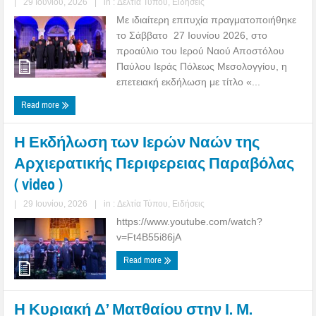
|
29 Ιουνίου, 2026
|
in :
Δελτία Τύπου
,
Ειδήσεις
Με ιδιαίτερη επιτυχία πραγματοποιήθηκε
το Σάββατο 27 Ιουνίου 2026, στο
προαύλιο του Ιερού Ναού Αποστόλου
Παύλου Ιεράς Πόλεως Μεσολογγίου, η
επετειακή εκδήλωση με τίτλο «...
Read more
Η Εκδήλωση των Ιερών Ναών της
Αρχιερατικής Περιφερειας Παραβόλας
( video )
|
29 Ιουνίου, 2026
|
in :
Δελτία Τύπου
,
Ειδήσεις
https://www.youtube.com/watch?
v=Ft4B55i86jA
Read more
Η Κυριακή Δ’ Ματθαίου στην Ι. Μ.