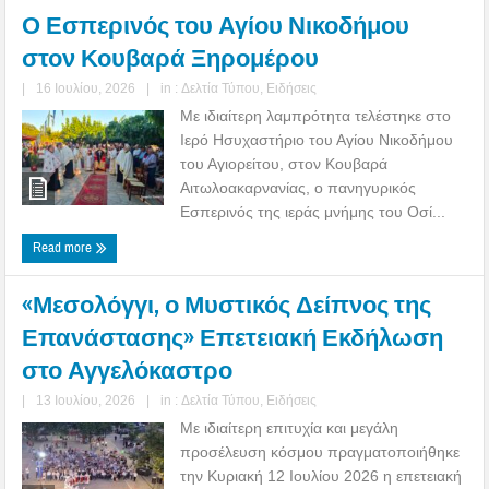
Ο Εσπερινός του Αγίου Νικοδήμου
στον Κουβαρά Ξηρομέρου
|
16 Ιουλίου, 2026
|
in :
Δελτία Τύπου
,
Ειδήσεις
Με ιδιαίτερη λαμπρότητα τελέστηκε στο
Ιερό Ησυχαστήριο του Αγίου Νικοδήμου
του Αγιορείτου, στον Κουβαρά
Αιτωλοακαρνανίας, ο πανηγυρικός
Εσπερινός της ιεράς μνήμης του Οσί...
Read more
«Μεσολόγγι, ο Μυστικός Δείπνος της
Επανάστασης» Επετειακή Εκδήλωση
στο Αγγελόκαστρο
|
13 Ιουλίου, 2026
|
in :
Δελτία Τύπου
,
Ειδήσεις
Με ιδιαίτερη επιτυχία και μεγάλη
προσέλευση κόσμου πραγματοποιήθηκε
την Κυριακή 12 Ιουλίου 2026 η επετειακή