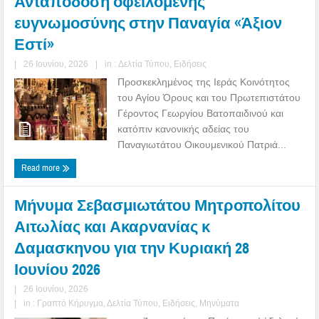
Ανταπόδοση οφειλομένης
ευγνωμοσύνης στην Παναγία «Άξιον
Εστί»
|
26 Ιουνίου, 2026
|
in :
Δελτία Τύπου
,
Ειδήσεις
Προσκεκλημένος της Ιεράς Κοινότητος
του Αγίου Όρους και του Πρωτεπιστάτου
Γέροντος Γεωργίου Βατοπαιδινού και
κατόπιν κανονικής αδείας του
Παναγιωτάτου Οικουμενικού Πατριά...
Read more
Μήνυμα Σεβασμιωτάτου Μητροπολίτου
Αιτωλίας και Ακαρνανίας κ
Δαμασκηνου για την Κυριακή 28
Ιουνίου 2026
|
26 Ιουνίου, 2026
|
in :
Γραπτό Κήρυγμα
,
Δελτία Τύπου
,
Ειδήσεις
,
Μηνύματα