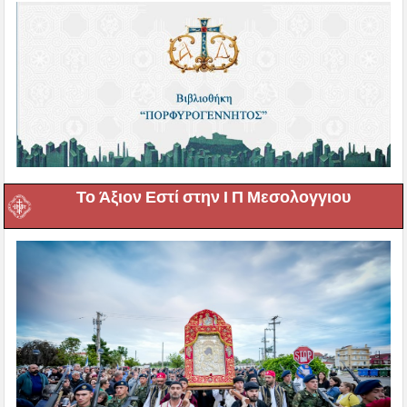
Το Άξιον Εστί στην Ι Π Μεσολογγιου