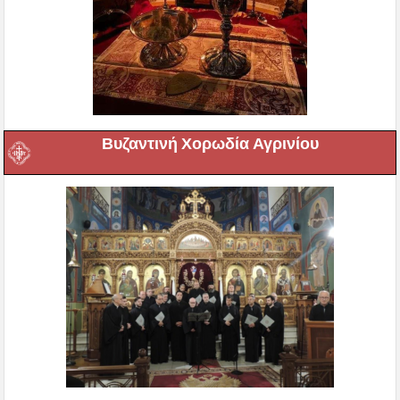
Βυζαντινή Χορωδία Αγρινίου