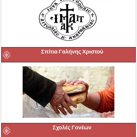
Σπίτια Γαλήνης Χριστού
Σχολές Γονέων