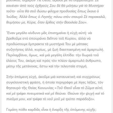
μυστικοῦ, σήμερον Υἱὲ Θεοῦ, ἀξίωσε μὲ νὰ συμμετάσχω. Σὲ
κανέναν ἀπὸ τοὺς ἐχθροὺς Σου δὲ θὰ μιλήσω γιὰ τὸ Μυστήριο
τοῦτο· οὔτε θὰ σοῦ δώσω φίλημα προδοσίας ὅπως ἔκανε ὁ
Ἰούδας. Ἀλλὰ ὅπως ὁ Ληστὴς πάνω στὸν σταυρὸ Σὲ παρακαλῶ,
θυμήσου με, Κύριε, ὅταν ἔρθεις στὴν Βαοιλεία Σου
».
Ἕναν μεγάλο κίνδυνο μᾶς ἐπισημαίνει ἡ εὐχὴ αὐτή: νὰ
βρεθοῦμε στὸ ἐπουράνιο δεῖπνο τοῦ Κυρίου, ἀλλὰ νὰ
προδώσουμε ἔμπρακτα τὰ μυστήριά Του μὲ μάταιες
συζητήσεις ἀλλά, κυρίως, μὲ ζωὴ διασπασμένη καὶ ἁμαρτωλή.
Περιλαμβάνει, ὅμως, καὶ μιὰ μεγάλη ἐλπίδα: τὴν δωρεὰ τοῦ
ἐλέους Του, ἀκόμη καὶ πρὸς τὸν πλέον ἁμαρτωλὸ ἄνθρωπο,
μέσῳ τῆς μετάνοιας, ἔστω καὶ τὴν τελευταία στιγμή.
Στὴν ἑπόμενη εὐχή, ἀκοῦμε μιὰ κατανυκτικὴ καὶ συγχρόνως
συγκλονιστικὴ φράση, ἡ ὁποία περιγράφει μὲ λίγες λέξεις, τὸν
θησαυρὸ τῆς Θείας Κοινωνίας «
Τοῦ Θεοῦ εἶναι τὸ Σῶμα αὐτό,
καὶ μὲ τρέφει πνευματικὰ καὶ μὲ θεώνει. Θεώνει τὴν ψυχὴ καὶ τὸ
πνεῦμα μου, καὶ τρέφει τὸ νοῦ μοῦ μὲ τρόπο παράδοξο
».
Γεμάτη πόθο καρδιᾶς εἶναι ἡ ἔναρξη τῆς ἑπόμενης εὐχῆς: