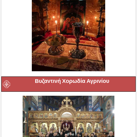
Βυζαντινή Χορωδία Αγρινίου