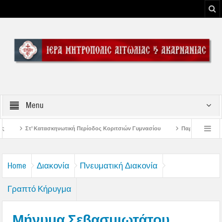
Menu
κή Περίοδος Κοριτσιών Γυμνασίου
Παρακλήσεις πρώτης εβδομάδος Δεκαπεν
 του Μεσολογγίου
Μήνυμα Σεβασμιωτάτου Μητροπολίτου Αιτωλίας και Ακαρν
Home
Διακονία
Πνευματική Διακονία
Γραπτό Κήρυγμα
Μήνυμα Σεβασμιωτάτου