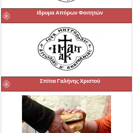
Ιδρυμα Απόρων Φοιτητών
Σπίτια Γαλήνης Χριστού