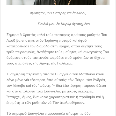
Ἀγαπητοί μου Πατέρες καί ἀδελφοί,
Παιδιά μου ἐν Κυρίῳ ἀγαπημένα,
Σήμερα ὁ Χριστὸς καλεῖ τοὺς τέσσερεις πρώτους μαθητές Του.
Ἀφοῦ βαπτίστηκε στὸν Ἰορδάνη ποταμὸ καὶ ἀφοῦ
κατατρόπωσε τὸν διάβολο στὴν ἔρημο, ὅπου δέχτηκε τοὺς
τρεῖς πειρασμούς, ἀναζήτησε τοὺς μαθητὲς καὶ συνεργάτες Του
ἀνάμεσα στοὺς ταπεινοὺς ψαράδες ποὺ φρόντιζαν τὰ δίχτυα
τους στὶς ὄχθες τῆς λίμνης τῆς Γαλιλαίας.
Ἡ σημερινὴ περικοπὴ ἀπὸ τὸ Εὐαγγέλιο τοῦ Ματθαίου κάνει
λόγο μόνο γιὰ τέσσερεις ἀπὸ αὐτούς: τὸν Πέτρο, τὸν Ἀνδρέα,
τὸν Ἰάκωβο καὶ τὸν Ἰωάννη. Ἡ ἴδια ἐξιστόρηση παρουσιάζεται
καὶ στὰ ὑπόλοιπα τρία Εὐαγγέλια, μὲ μικρὲς διαφορές.
Ὑπάρχει, ὅμως, ἕνα κοινὸ χαρακτηριστικό: ἡ προθυμία καὶ ἡ
ἑτοιμότητα τῶν μαθητῶν νὰ Τὸν ἀκολουθήσουν.
Τὸ σημερινὸ Εὐαγγέλιο παρουσιάζει σήμερα τὶς δύο