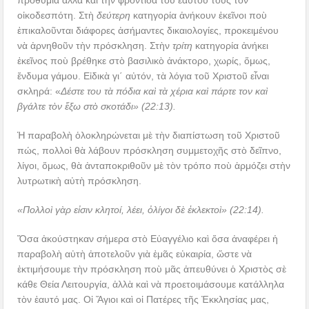
προθυμία ἀλλὰ καὶ τὴν φροντίδα τοῦ ἑαυτοῦ τους τὸν
οἰκοδεσπότη. Στὴ
δεύτερη
κατηγορία ἀνήκουν ἐκεῖνοι ποὺ
ἐπικαλοῦνται διάφορες ἀσήμαντες δικαιολογίες, προκειμένου
νὰ ἀρνηθοῦν τὴν πρόσκληση. Στὴν
τρίτη
κατηγορία ἀνήκει
ἐκεῖνος ποὺ βρέθηκε στὸ βασιλικὸ ἀνάκτορο, χωρίς, ὅμως,
ἔνδυμα γάμου. Εἰδικὰ γι΄ αὐτόν, τὰ λόγια τοῦ Χριστοῦ εἶναι
σκληρά: «
Δέστε του τὰ πόδια καὶ τὰ χέρια καὶ πάρτε τον καὶ
βγάλτε τὸν ἔξω στὸ σκοτάδι» (22:13).
Ἡ παραβολὴ ὁλοκληρώνεται μὲ τὴν διαπίστωση τοῦ Χριστοῦ
πώς, πολλοὶ θὰ λάβουν πρόσκληση συμμετοχῆς στὸ δεῖπνο,
λίγοι, ὅμως, θὰ ἀνταποκριθοῦν μὲ τὸν τρόπο ποὺ ἁρμόζει στὴν
λυτρωτικὴ αὐτὴ πρόσκληση.
«Πολλοὶ γὰρ εἰσιν κλητοί, λέει, ὀλίγοι δὲ ἐκλεκτοὶ» (22:14).
Ὅσα ἀκούστηκαν σήμερα στὸ Εὐαγγέλιο καὶ ὅσα ἀναφέρει ἡ
παραβολὴ αὐτὴ ἀποτελοῦν γιὰ ἐμᾶς εὐκαιρία, ὥστε νὰ
ἐκτιμήσουμε τὴν πρόσκληση ποὺ μᾶς ἀπευθύνει ὁ Χριστὸς σὲ
κάθε Θεία Λειτουργία, ἀλλὰ καὶ νὰ προετοιμάσουμε κατάλληλα
τὸν ἑαυτό μας. Οἱ Ἅγιοι καὶ οἱ Πατέρες τῆς Ἐκκλησίας μας,