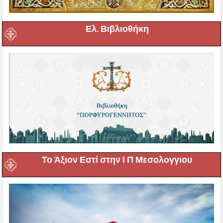
Ελ. Βιβλιοθήκη
Το Άξιον Εστί στην Ι Π Μεσολογγιου