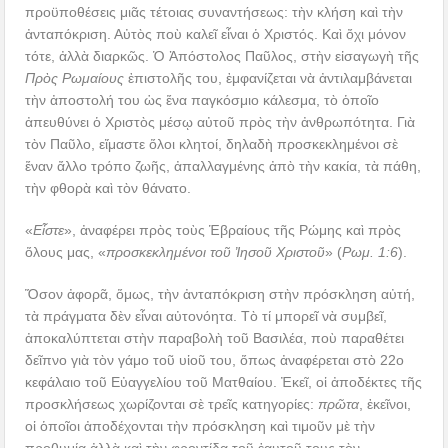
προϋποθέσεις μιᾶς τέτοιας συναντήσεως: τὴν κλήση καὶ τὴν
ἀνταπόκριση. Αὐτὸς ποὺ καλεῖ εἶναι ὁ Χριστός. Καὶ ὄχι μόνον
τότε, ἀλλὰ διαρκῶς. Ὁ Ἀπόστολος Παῦλος, στὴν εἰσαγωγὴ τῆς
Πρὸς Ρωμαίους
ἐπιστολῆς του, ἐμφανίζεται νὰ ἀντιλαμβάνεται
τὴν ἀποστολή του ὡς ἕνα παγκόσμιο κάλεσμα, τὸ ὁποῖο
ἀπευθύνει ὁ Χριστὸς μέσῳ αὐτοῦ πρὸς τὴν ἀνθρωπότητα. Γιὰ
τὸν Παῦλο, εἴμαστε ὅλοι κλητοί, δηλαδὴ προσκεκλημένοι σὲ
ἕναν ἄλλο τρόπο ζωῆς, ἀπαλλαγμένης ἀπὸ τὴν κακία, τὰ πάθη,
τὴν φθορὰ καὶ τὸν θάνατο.
«
Εἶστε
», ἀναφέρει πρὸς τοὺς Ἑβραίους τῆς Ρώμης καὶ πρὸς
ὅλους μας, «
προσκεκλημένοι τοῦ Ἰησοῦ Χριστοῦ
» (
Ρωμ. 1:6
).
Ὅσον ἀφορᾶ, ὅμως, τὴν ἀνταπόκριση στὴν πρόσκληση αὐτή,
τὰ πράγματα δὲν εἶναι αὐτονόητα. Τὸ τί μπορεῖ νὰ συμβεῖ,
ἀποκαλύπτεται στὴν παραβολὴ τοῦ Βασιλέα, ποὺ παραθέτει
δεῖπνο γιὰ τὸν γάμο τοῦ υἱοῦ του, ὅπως ἀναφέρεται στὸ 22ο
κεφάλαιο τοῦ Εὐαγγελίου τοῦ Ματθαίου. Ἐκεῖ, οἱ ἀποδέκτες τῆς
προσκλήσεως χωρίζονται σὲ τρεῖς κατηγορίες:
πρῶτα
, ἐκεῖνοι,
οἱ ὁποῖοι ἀποδέχονται τὴν πρόσκληση καὶ τιμοῦν μὲ τὴν