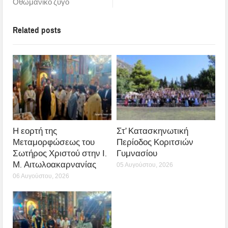
Οθωμανικό ζυγό
Related posts
Η εορτή της
Στ’ Κατασκηνωτική
Μεταμορφώσεως του
Περίοδος Κοριτσιών
Σωτήρος Χριστού στην Ι.
Γυμνασίου
Μ. Αιτωλοακαρνανίας
05 Αυγούστου, 2026
06 Αυγούστου, 2026