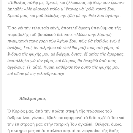
«
Ἔθελξας πὸθῳ με, Χριστέ, καὶ ἠλλοίωσας τῷ θείῳ σου ἔρωτι·
»
Δηλαδή: «
Μὲ φλογερὸ πόθο μ᾿ ἔκανες νὰ ῾ρθῶ κοντά Σου,
Χριστέ μου, καὶ μοῦ ἄλλαξες τὴν ζῶὴ μὲ τὴν θεία Σου ἀγάπη
».
Ὅσο γιὰ τὴν τελευταία εὐχή, ἀποτελεῖ ἄμεση ὑπενθύμιση τῆς
παραβολῆς τοῦ βασιλικοῦ δείπνου: «
Μὲσα στὴν λὰμπρὴ
πνευματικὴ πανήγυρη τῶν Ἁγίων Σου, πῶς θὰ εἰσέλθω ἐγὼ ὁ
ἀνάξιος; Γιατί, ἂν τολμήσω νὰ εἰσέλθω μαζί τους στὸ γάμο, τὸ
ἔνδυμα τῆς ψυχῆς μου μὲ ἐλέγχει, ὄντας, ἐξ αἰτίας τῆς ἁμαρτίας,
ἀκατάλληλο γιὰ τὸν γάμο, καὶ δέσμιος θὰ διωχθῶ ἀπὸ τοὺς
ἀγγέλους. Γι᾿ αὐτό, Κύριε, καθάρισε τὸν ρύπο τῆς ψυχῆς μου
καὶ σῶσε μὲ ὡς φιλάνθρωπος
».
Ἀδελφοί μου,
Ὁ Κύριός μας, ἀπὸ τὴν πρώτη στιγμὴ τῆς πτώσεως τοῦ
ἀνθρωπίνου γένους, ἔβαλε σὲ ἐφαρμογὴ τὸ θεῖο σχέδιό Του γιὰ
τὴν ἐπιστροφή μας στὴν πατρικὴ Του ἀγκαλιά. Θέλησε, ὅμως,
ἡ σωτηρία μας νὰ ἀποτελέσει καρπὸ συνεργασίας τῆς δικῆς