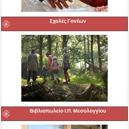
Σχολές Γονέων
Βιβλιοπωλείο Ι.Π. Μεσολογγίου