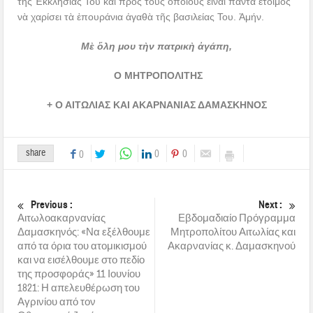
τῆς Ἐκκλησίας Του καὶ πρὸς τοὺς ὁποίους εἶναι πάντα ἕτοιμος
νὰ χαρίσει τὰ ἐπουράνια ἀγαθὰ τῆς βασιλείας Του. Ἀμήν.
Μὲ ὅλη μου τὴν πατρικὴ ἀγάπη,
Ο ΜΗΤΡΟΠΟΛΙΤΗΣ
+ Ο ΑΙΤΩΛΙΑΣ ΚΑΙ ΑΚΑΡΝΑΝΙΑΣ ΔΑΜΑΣΚΗΝΟΣ
share
0
0
0
Previous :
Next :
Αιτωλοακαρνανίας
Εβδομαδιαίο Πρόγραμμα
Δαμασκηνός: «Να εξέλθουμε
Μητροπολίτου Αιτωλίας και
από τα όρια του ατομικισμού
Ακαρνανίας κ. Δαμασκηνού
και να εισέλθουμε στο πεδίο
της προσφοράς» 11 Ιουνίου
1821: Η απελευθέρωση του
Αγρινίου από τον