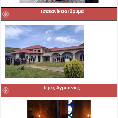
Τσακανίκειο Ιδρυμα
Ιερές Αγρυπνίες