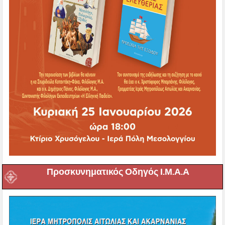
Προσκυνηματικός Οδηγός Ι.Μ.Α.Α