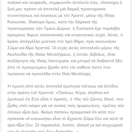
παλαιοὶ καὶ νεοφανεῖς, συμφωνοῦν ἀπόλυτα πώς, ὁλόκληρη ἡ
ζωή μας πρέπει νὰ ἀποτελεῖ μιὰ διαρκῆ προετοιμασία
συναντήσεως καὶ ἑνώσεως μὲ τὸν Χριστό, μέσῳ τῆς Θείας
Κοινωνίας. Ἰδιαίτερα ὅμως, κατὰ τὴν διάρκεια τῆς
προετοιμασίας τῶν Τιμίων Δώρων, ἡ Ἐκκλησία ἔχει περιλάβει
ὁρισμένες ἄκρως κατανυκτικὲς καὶ συγκινητικὲς εὐχές. Αὐτές, ὁ
ἱερέας ἀπαγγέλλει μυστικὰ στὸ Ἱερό Βῆμα, πρὶν κοινωνήσει
Σῶμα καί Αἶμα Χριστοῦ. Οἱ εὐχὲς αὐτὲς ἀποτελοῦν μέρος τῆς
Ἀκολουθία τῆς Θείας Μεταλήψεως, ἡ ὁποία, βεβαίως, εἶναι
ἀνεξάρτητη τῆς Θείας Λειτουργίας καὶ μπορεῖ νὰ διαβαστεῖ ἤδη
ἀπὸ τὸ προηγούμενο βράδυ ἀπὸ τὸν καθένα πιστό ποὺ
πρόκειται νὰ προσέλθει στὴν Θεία Μετάληψη.
Ἡ πρώτη ἀπὸ αὐτὲς ἀποτελεῖ ὁμολογία πίστεως καὶ ἐλπίδος
στὴν ἀγάπη τοῦ Χριστοῦ: «
Πιστεύω, Κύριε, ἀληθινὰ καὶ
ὁμολογῶ ὅτι Ἐσὺ εἶσαι ὁ Χριστός, ὁ Υἱὸς τοῦ ζῶντος Θεοῦ, ποὺ
ἦρθες στὸν κόσμο γιὰ νὰ σώσεις τοὺς ἁμαρτωλούς, πρῶτος τῶν
ὁποίων εἶμαι ἐγώ. Ἀκόμα πιστεύω πραγματικὰ ὅτι αὐτὸ ποὺ
πρόκειται νὰ κοινωνήσω εἶναι τὸ ἄχραντο Σῶμα Σου καὶ αὐτὸ τὸ
τίμιο Αἷμα Σου. Σὲ παρακαλῶ, λοιπόν, ἐλέησέ με καὶ συγχώρεσέ
μου τὶς ἁμαρτίες ποὺ ἔχω διαπράξει…»