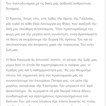
Του παντοδυναμίας μὲ τὶς δικές μας ἀσθενεῖς ἀνθρώπινες
δυνάμεις.
Ὁ Χριστός, ὅπως τότε, στὶς ὄχθες τῆς λίμνης τῆς Γαλιλαίας,
μᾶς καλεῖ σὲ κάθε Θεία Λειτουργία ὡς Φίλος ποὺ ἀναζητᾶ τὴν
δική μας ἐλεύθερη ἀνταπόκριση. Ὅσο προετοιμάζουμε τὴν
ψυχή μας γιὰ τὴν μεγάλη αὐτὴ συνάντηση, τόσο βρισκόμαστε
σὲ θέση νὰ ἐκτιμήσουμε τὴν δωρεὰ τῆς ἀγάπης Του καὶ νὰ
ἀπολαύσουμε τὴν ἀπέραντη χαρὰ τῆς παρουσίας Του στὴν
ζωή μας.
Ἡ Θεία Κοινωνία ἂς ἀποτελεῖ, λοιπόν, τὸ
κέντρο
τῆς ζωῆς μας,
γύρω ἀπὸ τὸ ὁποῖο θὰ περιστρέφονται οἱ σκέψεις μας, οἱ
πράξεις μας καὶ ἡ καθημερινότητά μας. Ἂς μὴν θεωροῦμε
τίποτα πιὸ σημαντικὸ ἀπὸ τὴν προετοιμασία μας νὰ
συναντήσουμε τὸν ἐπουράνιο Πατέρα μας, ὡς μέλη τῆς
μεγάλης οἰκογένειας τῆς Ἐκκλησίας Του μπροστὰ στὸ Ἱερὸ
Δισκοπότηρο. Ἂς εὐχόμαστε νὰ μᾶς θεωρεῖ πάντα ἄξιους
συνδαιτυμόνες καὶ ἀγαπημένους προσκεκλημένους τοῦ
δείπνου Του, γιὰ τοὺς ὁποίους ἔχει πάντα ἀνοικτὲς τὶς πύλες