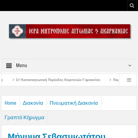
Menu
κή Περίοδος Κοριτσιών Γυμνασίου
Παρακλήσεις πρώτης εβδομάδος Δεκαπεντ
 του Μεσολογγίου
Μήνυμα Σεβασμιωτάτου Μητροπολίτου Αιτωλίας και Ακαρνα
Home
Διακονία
Πνευματική Διακονία
Γραπτό Κήρυγμα
Μήνυμα Σεβασμιωτάτου