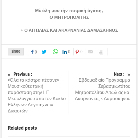
Μὲ ὅλη μου τὴν πατρικὴ ἀγάπη,
Ο ΜΗΤΡΟΠΟΛΙΤΗΣ
+ Ο ΑΙΤΩΛΙΑΣ ΚΑΙ ΑΚΑΡΝΑΝΙΑΣ ΔΑΜΑΣΚΗΝΟΣ
share
0
0
0
Previous :
Next :
«Όλα τα κάστρα πέσανε»
Εβδομαδιαίο Πρόγραμμα
Μουσικοθεατρική
Σεβασμιωτάτου
παράσταση στην Ι. Π.
Μητροπολίτου Αιτωλίας και
Μεσολογγίου από τον Κύκλο
Ακαρνανίας κ Δαμασκηνου
Ελλήνων Λογοτεχνών
Δικαστών
Related posts