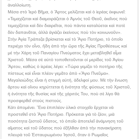
ἀναλλοίωτη.
Μέσα στὸ Ἱερό Βῆμα, ὁ Ἄρτος μελίζεται καὶ ὁ ἱερέας ἐκφωνεῖ:
«Τεμαχίζεται καὶ διαμοιράζεται ὁ Ἀμνὸς τοῦ Θεοῦ, ἐκεῖνος ποὺ
τεμαχίζεται καὶ δὲν διαιρεῖται, ποὺ πάντα καταλύεται καὶ ποτὲ
δὲν δαπανᾶται, ἀλλὰ ἁγιάζει ἐκείνους ποὺ τὸν κοινωνοῦν».
Στὴν Ἁγία Τράπεζα βρίσκεται καί τὸ Ἅγιο Ποτήριο, τὸ ὁποῖο
περιέχει τὸν οἶνο, ἤδη ἀπὸ τὴν ὥρα τῆς Ἁγίας Προθέσεως καί
μέ τήν Χάρη τοῦ Παναγίου Πνεύματος ἔχει μεταβληθεῖ αἷμα
Χριστοῦ. Μέσα σὲ αὐτὸ τοποθετοῦνται οἱ μερίδες τοῦ Ἁγίου
Ἄρτου, καθὼς ὁ ἱερέας λέγει: «Τώρα γεμίζει τὸ ποτήριο τῆς
πίστεως καὶ εἶναι πλέον γεμᾶτο ἀπὸ «Ἅγιο Πνεῦμα».
Μεγαλειώδης εἶναι ἡ στιγμὴ αὐτή, ἀδελφοί μου. Μὲ τὴν ἕνωση
ἄρτου καὶ οἴνου κηρύττεται ἡ ἑνότητα τῆς φύσεως τοῦ Χριστοῦ,
ἡ ἑνότητα τῆς θυσίας καὶ τῆς χάριτός Του, ποὺ σὲ λίγο θὰ
προσφερθεῖ στοὺς πιστούς.
Κάτι ἀπομένει. Ἕνα ἐπιπλέον ὑλικὸ στοιχεῖο ἔρχεται νὰ
προστεθεῖ στὸ Ἅγιο Ποτήριο. Πρόκειται γιὰ τὸ ζέον, μιὰ
ποσότητα ζεστοῦ ὕδατος, τὸ ὁποῖο ἀποτελεῖ ἀνάμνηση τοῦ
αἵματος καὶ τοῦ ὕδατος ποὺ ἐξῆλθαν ἀπὸ τὴν πανακήρατη
πλευρὰ τοῦ Ἐσταυρωμένου Ἰησοῦ, ὅταν ὁ Ρωμαῖος