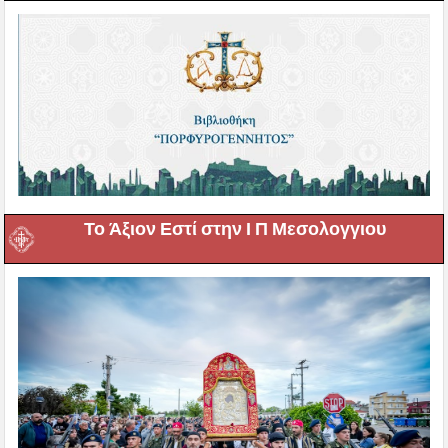
Το Άξιον Εστί στην Ι Π Μεσολογγιου