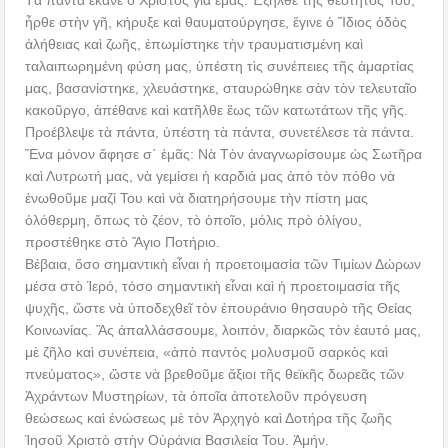
Τὰ πάντα ἔκανε ὁ Χριστὸς γιά ἐμᾶς: Ἐξῆλθε τῆς θεότητός Του,
ἦρθε στὴν γῆ, κήρυξε καὶ θαυματούργησε, ἔγινε ὁ Ἴδιος ὁδὸς
ἀλήθειας καὶ ζωῆς, ἐπωμίστηκε τὴν τραυματισμένη καὶ
ταλαιπωρημένη φύση μας, ὑπέστη τὶς συνέπειες τῆς ἁμαρτίας
μας, βασανίστηκε, χλευάστηκε, σταυρώθηκε σὰν τὸν τελευταῖο
κακοῦργο, ἀπέθανε καὶ κατῆλθε ἕως τῶν κατωτάτων τῆς γῆς.
Προέβλεψε τὰ πάντα, ὑπέστη τὰ πάντα, συνετέλεσε τὰ πάντα.
Ἕνα μόνον ἄφησε σ΄ ἐμᾶς: Νὰ Τὸν ἀναγνωρίσουμε ὡς Σωτῆρα
καὶ Λυτρωτή μας, νὰ γεμίσει ἡ καρδιά μας ἀπὸ τὸν πόθο νὰ
ἑνωθοῦμε μαζί Του καὶ νὰ διατηρήσουμε τὴν πίστη μας
ὁλόθερμη, ὅπως τὸ ζέον, τὸ ὁποῖο, μόλις πρὸ ὀλίγου,
προστέθηκε στὸ Ἅγιο Ποτήριο.
Βέβαια, ὅσο σημαντικὴ εἶναι ἡ προετοιμασία τῶν Τιμίων Δώρων
μέσα στὸ Ἱερό, τόσο σημαντικὴ εἶναι καὶ ἡ προετοιμασία τῆς
ψυχῆς, ὥστε νὰ ὑποδεχθεῖ τὸν ἐπουράνιο θησαυρὸ τῆς Θείας
Κοινωνίας. Ἂς ἀπαλλάσσουμε, λοιπόν, διαρκῶς τὸν ἑαυτό μας,
μὲ ζῆλο καὶ συνέπεια, «ἀπὸ παντὸς μολυσμοῦ σαρκὸς καὶ
πνεύματος», ὥστε νὰ βρεθοῦμε ἄξιοι τῆς θεϊκῆς δωρεᾶς τῶν
Ἀχράντων Μυστηρίων, τὰ ὁποῖα ἀποτελοῦν πρόγευση
θεώσεως καὶ ἑνώσεως μὲ τὸν Ἀρχηγὸ καὶ Δοτήρα τῆς ζωῆς
Ἰησοῦ Χριστὸ στὴν Οὐράνια Βασιλεία Του. Ἀμήν.