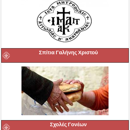
Σπίτια Γαλήνης Χριστού
Σχολές Γονέων