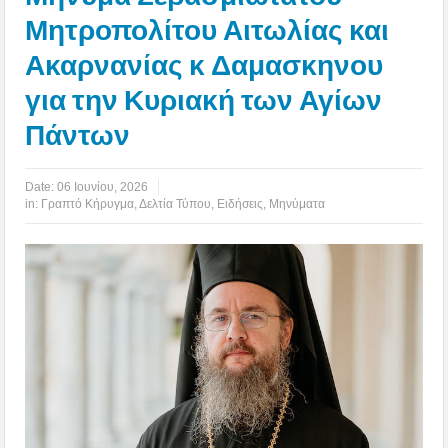
Μητροπολίτου Αιτωλίας και
Ακαρνανίας κ Δαμασκηνου
για την Κυριακή των Αγίων
Πάντων
Date:
06 Ιουνίου, 2026
in:
Γραπτό Κήρυγμα
,
Δελτία Τύπου
,
Ειδήσεις
,
Μηνύματα