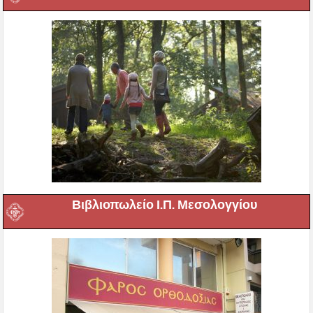
Βιβλιοπωλείο Ι.Π. Μεσολογγίου