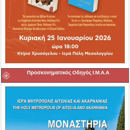
Προσκυνηματικός Οδηγός Ι.Μ.Α.Α