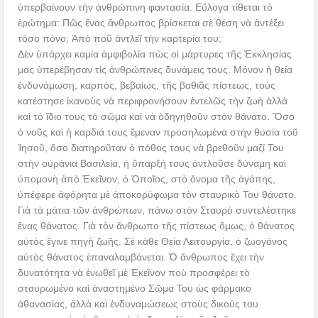
ὑπερβαίνουν τὴν ἀνθρώπινη φαντασία. Εὔλογα τίθεται τὸ
ἐρώτημα: Πῶς ἕνας ἄνθρωπος βρίσκεται σὲ θέση νὰ ἀντέξει
τόσο πόνο; Ἀπὸ ποῦ ἀντλεῖ τὴν καρτερία του;
Δὲν ὑπάρχει καμία ἀμφιβολία πὼς οἱ μάρτυρες τῆς Ἐκκλησίας
μας ὑπερέβησαν τὶς ἀνθρώπινες δυνάμεις τους. Μόνον ἡ θεία
ἐνδυνάμωση, καρπός, βεβαίως, τῆς βαθιᾶς πίστεως, τοὺς
κατέστησε ἱκανοὺς νὰ περιφρονήσουν ἐντελῶς τὴν ζωὴ ἀλλὰ
καὶ τὸ ἴδιο τους τὸ σῶμα καὶ νὰ ὁδηγηθοῦν στὸν θάνατο. Ὅσο
ὁ νοῦς καὶ ἡ καρδιά τους ἔμεναν προσηλωμένα στὴν θυσία τοῦ
Ἰησοῦ, ὅσο διατηροῦταν ὁ πόθος τους νὰ βρεθοῦν μαζί Του
στὴν οὐράνια Βασιλεία, ἡ ὕπαρξή τους ἀντλοῦσε δύναμη καὶ
ὑπομονὴ ἀπὸ Ἐκεῖνον, ὁ Ὁποῖος, στὸ ὄνομα τῆς ἀγάπης,
ὑπέφερε ἀφόρητα μὲ ἀποκορύφωμα τὸν σταυρικὸ Του θάνατο.
Γιὰ τὰ μάτια τῶν ἀνθρώπων, πάνω στὸν Σταυρὸ συντελέστηκε
ἕνας θάνατος. Γιὰ τὸν ἄνθρωπο τῆς πίστεως ὅμως, ὁ θάνατος
αὐτὸς ἔγινε πηγὴ ζωῆς. Σὲ κάθε Θεία Λειτουργία, ὁ ζωογόνος
αὐτὸς θάνατος ἐπαναλαμβάνεται. Ὁ ἄνθρωπος ἔχει τὴν
δυνατότητα νὰ ἑνωθεῖ μὲ Ἐκεῖνον ποὺ προσφέρει τὸ
σταυρωμένο καὶ ἀναστημένο Σῶμα Του ὡς φάρμακο
ἀθανασίας, ἀλλὰ καὶ ἐνδυναμώσεως στοὺς δικούς του