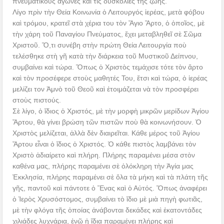
πνευματικοὺς ἀγῶνες καὶ τὶς δυσκολίες τῆς ζωῆς.
Λίγο πρὶν τὴν Θεία Κοινωνία ὁ Λειτουργός ἱερέας, μετὰ φόβου
καὶ τρόμου, κρατεῖ στὰ χέρια του τὸν Ἅγιο Ἄρτο, ὁ ὁποῖος, μὲ
τὴν χάρη τοῦ Παναγίου Πνεύματος, ἔχει μεταβληθεῖ σὲ Σῶμα
Χριστοῦ. Ὅ,τι συνέβη στὴν πρώτη Θεία Λειτουργία ποὺ
τελέσθηκε στὴ γῆ κατὰ τὴν διάρκεια τοῦ Μυστικοῦ Δείπνου,
συμβαίνει καὶ τώρα. Ὅπως ὁ Χριστὸς τεμάχισε τότε τὸν ἄρτο
καὶ τὸν προσέφερε στοὺς μαθητές Του, ἔτσι καὶ τώρα, ὁ ἱερέας
μελίζει τον Ἀμνὸ τοῦ Θεοῦ καὶ ἑτοιμάζεται νὰ τὸν προσφέρει
στοὺς πιστούς.
Σὲ λίγο, ὁ ἴδιος ὁ Χριστός, μὲ τὴν μορφὴ μικρῶν μερίδων Ἁγίου
Ἄρτου, θὰ γίνει βρώση τῶν πιστῶν ποὺ θὰ κοινωνήσουν. Ὁ
Χριστὸς μελίζεται, ἀλλὰ δὲν διαιρεῖται. Κάθε μέρος τοῦ Ἁγίου
Ἄρτου εἶναι ὁ ἴδιος ὁ Χριστός. Ὁ κάθε πιστὸς λαμβάνει τὸν
Χριστὸ ἀδιαίρετο καὶ πλήρη. Πλήρης παραμένει μέσα στὸν
καθένα μας, πλήρης παραμένει σὲ ὁλόκληρη τὴν Ἁγία μας
Ἐκκλησία, πλήρης παραμένει σὲ ὅλα τὰ μήκη καὶ τὰ πλάτη τῆς
γῆς, παντοῦ καὶ πάντοτε ὁ Ἕνας καὶ ὁ Αὐτός. Ὅπως ἀναφέρει
ὁ Ἱερὸς Χρυσόστομος, συμβαίνει τὸ ἴδιο μὲ μιὰ πηγὴ φωτιᾶς,
μὲ τὴν φλόγα τῆς ὁποίας ἀνάβονται δεκάδες καὶ ἑκατοντάδες
χιλιάδες λυχνάρια, ἐνῷ ἡ ἴδια παραμένει πλήρης καὶ