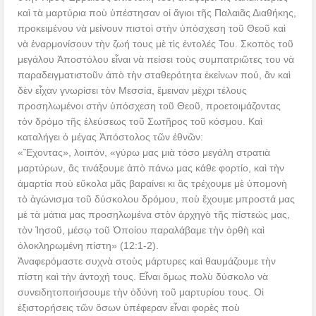
καὶ τὰ μαρτύρια ποὺ ὑπέστησαν οἱ ἅγιοι τῆς Παλαιᾶς Διαθήκης,
προκειμένου νὰ μείνουν πιστοὶ στὴν ὑπόσχεση τοῦ Θεοῦ καὶ
νὰ ἐναρμονίσουν τὴν ζωή τους μὲ τὶς ἐντολές Του. Σκοπὸς τοῦ
μεγάλου Ἀποστόλου εἶναι νὰ πείσει τοὺς συμπατριῶτες του νὰ
παραδειγματιστοῦν ἀπὸ τὴν σταθερότητα ἐκείνων πού, ἂν καὶ
δὲν εἶχαν γνωρίσει τὸν Μεσσία, ἔμειναν μέχρι τέλους
προσηλωμένοι στὴν ὑπόσχεση τοῦ Θεοῦ, προετοιμάζοντας
τὸν δρόμο τῆς ἐλεύσεως τοῦ Σωτῆρος τοῦ κόσμου. Καὶ
καταλήγει ὁ μέγας Ἀπόστολος τῶν ἐθνῶν:
«Ἔχοντας», λοιπόν, «γύρω μας μιὰ τόσο μεγάλη στρατιὰ
μαρτύρων, ἂς τινάξουμε ἀπὸ πάνω μας κάθε φορτίο, καὶ τὴν
ἁμαρτία ποὺ εὔκολα μᾶς βαραίνει κι ἂς τρέχουμε μὲ ὑπομονὴ
τὸ ἀγώνισμα τοῦ δύσκολου δρόμου, ποὺ ἔχουμε μπροστά μας
μὲ τὰ μάτια μας προσηλωμένα στὸν ἀρχηγὸ τῆς πίστεώς μας,
τὸν Ἰησοῦ, μέσῳ τοῦ Ὁποίου παραλάβαμε τὴν ὀρθὴ καὶ
ὁλοκληρωμένη πίστη» (12:1-2).
Ἀναφερόμαστε συχνὰ στοὺς μάρτυρες καὶ θαυμάζουμε τὴν
πίστη καὶ τὴν ἀντοχή τους. Εἶναι ὅμως πολὺ δύσκολο νὰ
συνειδητοποιήσουμε τὴν ὀδύνη τοῦ μαρτυρίου τους. Οἱ
ἐξιστορήσεις τῶν ὅσων ὑπέφεραν εἶναι φορὲς ποὺ