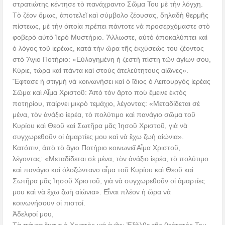
στρατιώτης κέντησε τὸ πανάχραντο Σῶμα Του μὲ τὴν λόγχη.
Τὸ ζέον ὅμως, ἀποτελεῖ καὶ σύμβολο ζέουσας, δηλαδὴ θερμῆς
πίστεως, μὲ τὴν ὁποία πρέπει πάντοτε νὰ προσερχόμαστε στὸ
φοβερὸ αὐτὸ Ἱερό Μυστήριο. Ἄλλωστε, αὐτὸ ἀποκαλύπτει καὶ
ὁ λόγος τοῦ ἱερέως, κατὰ τὴν ὥρα τῆς ἐκχύσεώς του ζέοντος
στὸ Ἅγιο Ποτήριο: «Εὐλογημένη ἡ ζεστὴ πίστη τῶν ἁγίων σου,
Κύριε, τώρα καὶ πάντα καὶ στοὺς ἀτελεύτητους αἰῶνες».
Ἔφτασε ἡ στιγμὴ νὰ κοινωνήσει καὶ ὁ ἴδιος ὁ Λειτουργός ἱερέας
Σῶμα καὶ Αἷμα Χριστοῦ: Ἀπὸ τὸν ἄρτο ποὺ ἔμεινε ἐκτὸς
ποτηρίου, παίρνει μικρὸ τεμάχιο, λέγοντας: «Μεταδίδεται σὲ
μένα, τὸν ἀνάξιο ἱερέα, τὸ πολύτιμο καὶ πανάγιο σῶμα τοῦ
Κυρίου καὶ Θεοῦ καὶ Σωτῆρα μᾶς Ἰησοῦ Χριστοῦ, γιὰ νὰ
συγχωρεθοῦν οἱ ἁμαρτίες μου καὶ νὰ ἔχω ζωὴ αἰώνια».
Κατόπιν, ἀπὸ τὸ ἅγιο Ποτήριο κοινωνεῖ Αἶμα Χριστοῦ,
λέγοντας: «Μεταδίδεται σὲ μένα, τὸν ἀνάξιο ἱερέα, τὸ πολύτιμο
καὶ πανάγιο καὶ ὁλοζώντανο αἷμα τοῦ Κυρίου καὶ Θεοῦ καὶ
Σωτῆρα μᾶς Ἰησοῦ Χριστοῦ, γιὰ νὰ συγχωρεθοῦν οἱ ἁμαρτίες
μου καὶ νὰ ἔχω ζωὴ αἰώνια». Εἶναι πλέον ἡ ὥρα νὰ
κοινωνήσουν οἱ πιστοί.
Ἀδελφοί μου,