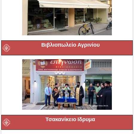
Βιβλιοπωλείο Αγρινίου
Τσακανίκειο Ιδρυμα