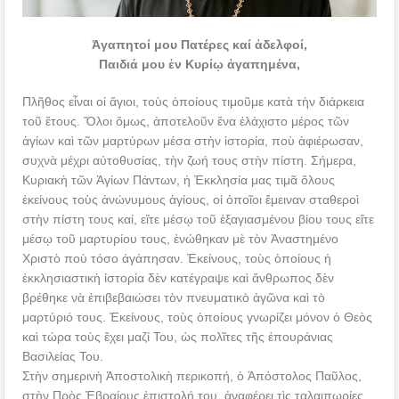
Ἀγαπητοί μου Πατέρες καί ἀδελφοί,
Παιδιά μου ἐν Κυρίῳ ἀγαπημένα,
Πλῆθος εἶναι οἱ ἅγιοι, τοὺς ὁποίους τιμοῦμε κατὰ τὴν διάρκεια
τοῦ ἔτους. Ὅλοι ὅμως, ἀποτελοῦν ἕνα ἐλάχιστο μέρος τῶν
ἁγίων καὶ τῶν μαρτύρων μέσα στὴν ἱστορία, ποὺ ἀφιέρωσαν,
συχνὰ μέχρι αὐτοθυσίας, τὴν ζωή τους στὴν πίστη. Σήμερα,
Κυριακὴ τῶν Ἁγίων Πάντων, ἡ Ἐκκλησία μας τιμᾶ ὅλους
ἐκείνους τοὺς ἀνώνυμους ἁγίους, οἱ ὁποῖοι ἔμειναν σταθεροὶ
στὴν πίστη τους καί, εἴτε μέσῳ τοῦ ἐξαγιασμένου βίου τους εἴτε
μέσῳ τοῦ μαρτυρίου τους, ἑνώθηκαν μὲ τὸν Ἀναστημένο
Χριστὸ ποὺ τόσο ἀγάπησαν. Ἐκείνους, τοὺς ὁποίους ἡ
ἐκκλησιαστικὴ ἱστορία δὲν κατέγραψε καὶ ἄνθρωπος δὲν
βρέθηκε νὰ ἐπιβεβαιώσει τὸν πνευματικὸ ἀγῶνα καὶ τὸ
μαρτύριό τους. Ἐκείνους, τοὺς ὁποίους γνωρίζει μόνον ὁ Θεὸς
καὶ τώρα τοὺς ἔχει μαζί Του, ὡς πολῖτες τῆς ἐπουράνιας
Βασιλείας Του.
Στὴν σημερινὴ Ἀποστολικὴ περικοπή, ὁ Ἀπόστολος Παῦλος,
στὴν Πρὸς Ἑβραίους ἐπιστολή του, ἀναφέρει τὶς ταλαιπωρίες