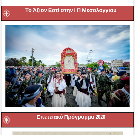
Το Άξιον Εστί στην Ι Π Μεσολογγιου
Επετειακό Πρόγραμμα 2026