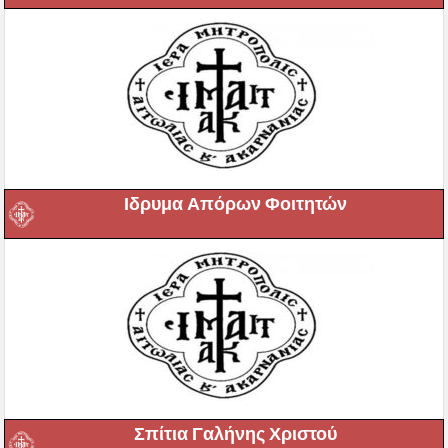
Ιδρυμα Απόρων Φοιτητών
Σπίτια Γαλήνης Χριστού