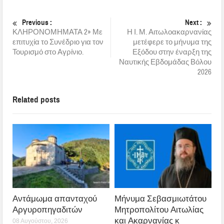
Previous :
Next :
ΚΛΗΡΟΝΟΜΗΜΑΤΑ 2» Με
Η Ι. Μ. Αιτωλοακαρνανίας
επιτυχία το Συνέδριο για τον
μετέφερε το μήνυμα της
Τουρισμό στο Αγρίνιο.
Εξόδου στην έναρξη της
Ναυτικής Εβδομάδας Βόλου
2026
Related posts
Αντάμωμα απανταχού
Μήνυμα Σεβασμιωτάτου
Αργυροπηγαδιτών
Μητροπολίτου Αιτωλίας
και Ακαρνανίας κ
08 Αυγούστου, 2026