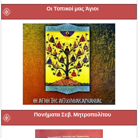
Οι Τοπικοί μας Άγιοι
Πονήματα Σεβ. Μητροπολίτου