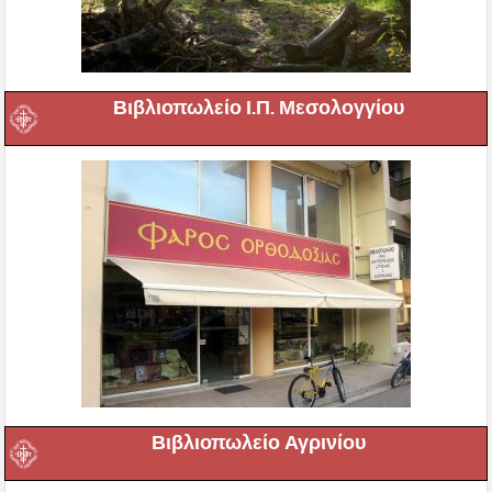
Βιβλιοπωλείο Ι.Π. Μεσολογγίου
Βιβλιοπωλείο Αγρινίου