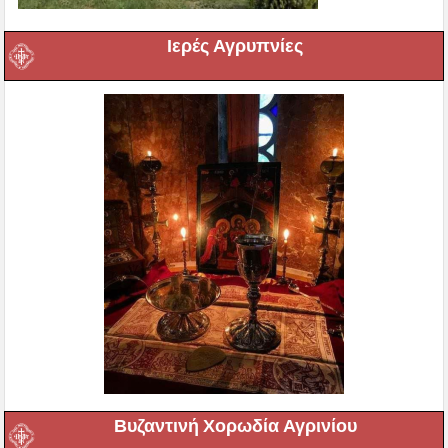
Ιερές Αγρυπνίες
Βυζαντινή Χορωδία Αγρινίου