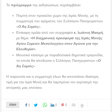
Το
πρόγραμμα
της εκδηλώσεως περιλαμβάνει:
Πομπή στον προαύλιο χώρο της Ιεράς Μονής, με τη
συμμετοχή του αγήματος του Συλλόγου Πανηγυριστών
«
Ο Άη Συμιός
».
Επίκαιρη ομιλία από τον συγγραφέα
κ. Ιωάννη Μακρή
,
με θέμα:
«
Η διαχρονική προσφορά της Ιεράς Μονής
Αγίου Συμεών Μεσολογγίου στον Αγώνα για την
Ελευθερία
».
Μουσικό κλείσιμο με παραδοσιακά δημοτικά τραγούδια,
τα οποία θα αποδώσει ο Σύλλογος Πανηγυριστών «
Ο
Άη Συμιός
».
Η παρουσία και η συμμετοχή όλων θα αποτελέσει ιδιαίτερη
τιμή για την Ιερά Μονή και θα λαμπρύνει τον εορτασμό της
ιστορικής μας επετείου.
share
0
0
0