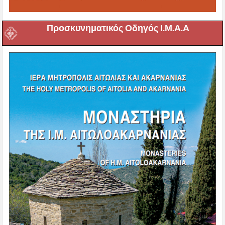
Προσκυνηματικός Οδηγός Ι.Μ.Α.Α