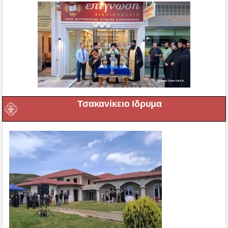
Τσακανίκειο Ιδρυμα