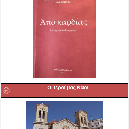
Οι Ιεροί μας Ναοί