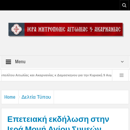
Menu
ίας κ Δαμασκηνου για την Κυριακή 9 Αυγούστου 2026
Η εορτή της Μεταμορφ
Παναγίας
Δέηση υπέρ των πυροσβεστών και των πυροπλήκτων στην Ι. Μ. Αι
Home
Δελτία Τύπου
Επετειακή εκδήλωση στην
Ιερά Μονή Αγίου Συμεών