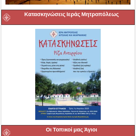
Κατασκηνώσεις Ιεράς Μητροπόλεως
Οι Τοπικοί μας Άγιοι