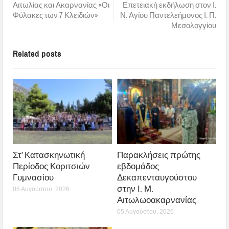
Αιτωλίας και Ακαρνανίας «Οι
Επετειακή εκδήλωση στον Ι.
Φύλακες των 7 Κλειδιών»
Ν. Αγίου Παντελεήμονος Ι. Π.
Μεσολογγίου
Related posts
Στ’ Κατασκηνωτική
Παρακλήσεις πρώτης
Περίοδος Κοριτσιών
εβδομάδος
Γυμνασίου
Δεκαπενταυγούστου
στην Ι. Μ.
05 Αυγούστου, 2026
Αιτωλωοακαρνανίας
05 Αυγούστου, 2026