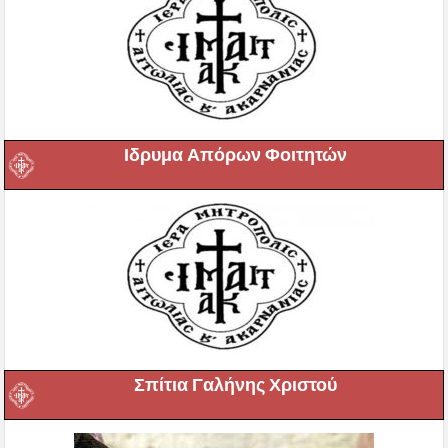
Ιδρυμα Απόρων Φοιτητών
Σπίτια Γαλήνης Χριστού