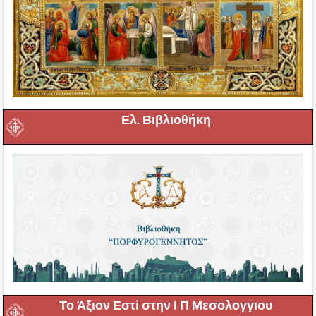
Ελ. Βιβλιοθήκη
Το Άξιον Εστί στην Ι Π Μεσολογγιου