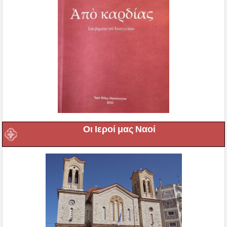
Οι Ιεροί μας Ναοί