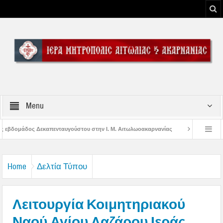
Menu
ου στην Ι. Μ. Αιτωλωοακαρνανίας
Μήνυμα Σεβασμιωτάτου Μητροπολίτου Αι
υ Μεσολογγίου
Μήνυμα Σεβασμιωτάτου Μητροπολίτου Αιτωλίας και Ακαρνανί
Home
Δελτία Τύπου
Λειτουργία Κοιμητηριακού
Ναού Αγίου Λαζάρου Ιεράς