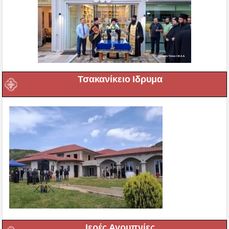
Τσακανίκειο Ιδρυμα
Ιερές Αγρυπνίες