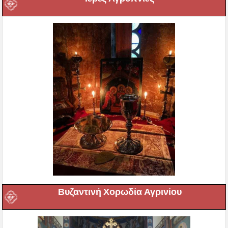
Βυζαντινή Χορωδία Αγρινίου