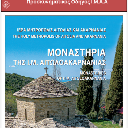
Προσκυνηματικός Οδηγός Ι.Μ.Α.Α