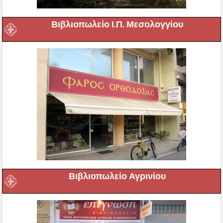
Βιβλιοπωλείο Ι.Π. Μεσολογγίου
Βιβλιοπωλείο Αγρινίου