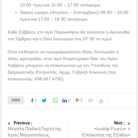
10:00’ πρωί και 15:45’ – 17:00’ απόγευμα.
Θερινό ωράριο (Απρίλιος – Σεπτέμβριος) 08:30’ – 10:00’
πρωί και 17:00’ – 18:30’ απόγευμα.
Κάθε Σάββατο στο Ιερό Παρεκκλήσιο θα τελούνται η Ακολουθία
του Όρθρου και η Θεία Λειτουργία στις 07:30’ το πρωί.
Όσοι επιθυμούν να προγραμματίσουν Θείες Λειτουργίες ή
άλλες ιεροπραξίες στον Ιερό Κοιμητηριακό Ναό του Αγίου
Λαζάρου μπορούν να επικοινωνούν με τον Υπεύθυνο της
Διαχειριστικής Επιτροπής, Αρχιμ. Γαβριήλ Κοκκώνη (τηλ.
επικοινωνίας: 698 667 4700).
share
0
0
0
Previous :
Next :
Μεγάλη Παιδική Γιορτή της
«Ιωσήφ Ρωγών: ο
Ιεράς Μητροπόλεως
Επίσκοπος της Εξόδου»