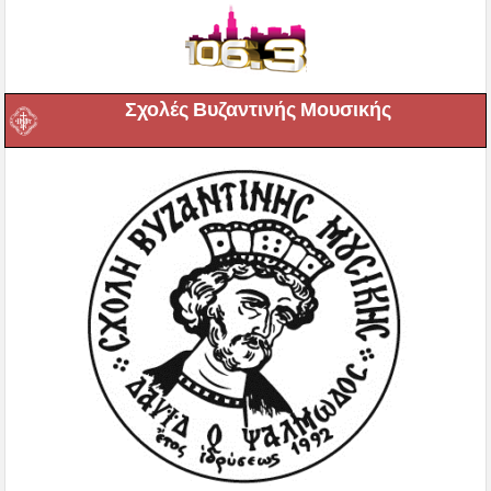
Σχολές Βυζαντινής Μουσικής