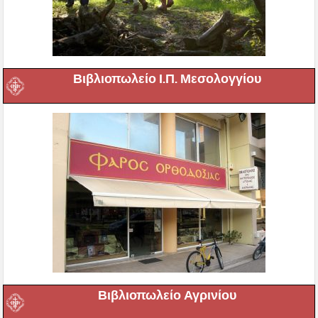
Βιβλιοπωλείο Ι.Π. Μεσολογγίου
Βιβλιοπωλείο Αγρινίου