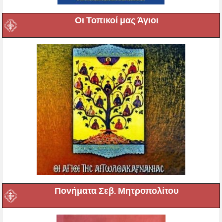
Οι Τοπικοί μας Άγιοι
Πονήματα Σεβ. Μητροπολίτου