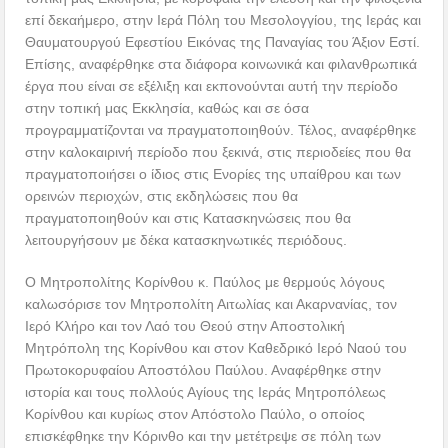
επί δεκαήμερο, στην Ιερά Πόλη του Μεσολογγίου, της Ιεράς και
Θαυματουργού Εφεστίου Εικόνας της Παναγίας του Άξιον Εστί.
Επίσης, αναφέρθηκε στα διάφορα κοινωνικά και φιλανθρωπικά
έργα που είναι σε εξέλιξη και εκπονούνται αυτή την περίοδο
στην τοπική μας Εκκλησία, καθώς και σε όσα
προγραμματίζονται να πραγματοποιηθούν. Τέλος, αναφέρθηκε
στην καλοκαιρινή περίοδο που ξεκινά, στις περιοδείες που θα
πραγματοποιήσει ο ίδιος στις Ενορίες της υπαίθρου και των
ορεινών περιοχών, στις εκδηλώσεις που θα
πραγματοποιηθούν και στις Κατασκηνώσεις που θα
λειτουργήσουν με δέκα κατασκηνωτικές περιόδους.
Ο Μητροπολίτης Κορίνθου κ. Παύλος με θερμούς λόγους
καλωσόρισε τον Μητροπολίτη Αιτωλίας και Ακαρνανίας, τον
Ιερό Κλήρο και τον Λαό του Θεού στην Αποστολική
Μητρόπολη της Κορίνθου και στον Καθεδρικό Ιερό Ναού του
Πρωτοκορυφαίου Αποστόλου Παύλου. Αναφέρθηκε στην
ιστορία και τους πολλούς Αγίους της Ιεράς Μητροπόλεως
Κορίνθου και κυρίως στον Απόστολο Παύλο, ο οποίος
επισκέφθηκε την Κόρινθο και την μετέτρεψε σε πόλη των