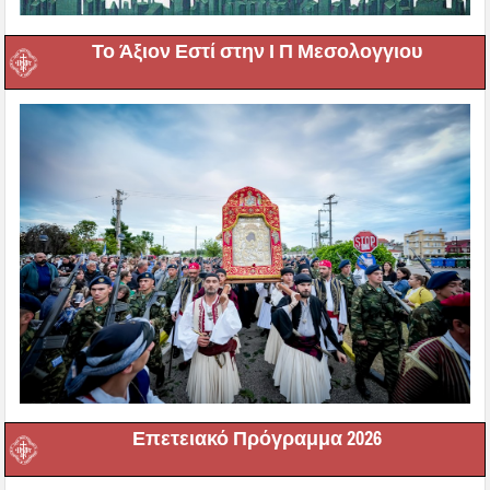
Το Άξιον Εστί στην Ι Π Μεσολογγιου
Επετειακό Πρόγραμμα 2026