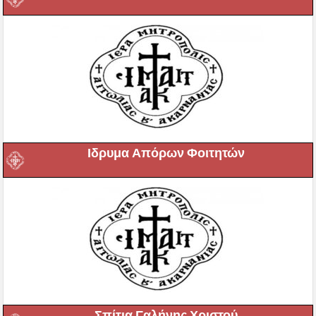
Ιδρυμα Απόρων Φοιτητών
Σπίτια Γαλήνης Χριστού