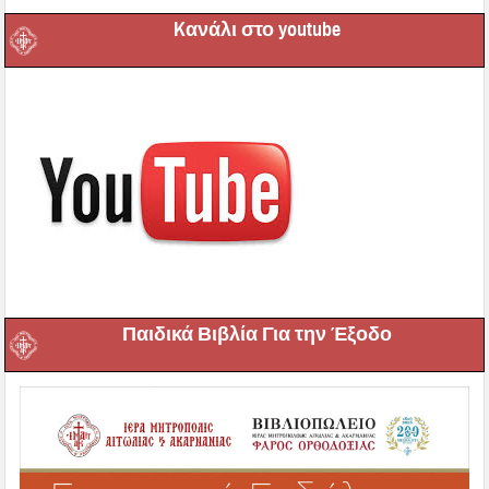
Kανάλι στο youtube
Παιδικά Βιβλία Για την Έξοδο