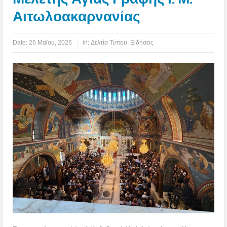
Αιτωλοακαρνανίας
Date:
26 Μαΐου, 2026
in:
Δελτία Τύπου
,
Ειδήσεις