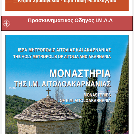
Προσκυνηματικός Οδηγός Ι.Μ.Α.Α