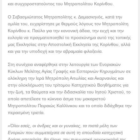
και συγχοροστατούντος του Μητροπολίτου Κορίνθου.
Ο Σεβασμιώτατος Μητροπολίτης κ. Δαμασκηνός, κατά την
ομιλία του, ευχαρίστησε με θερμούς λόγους τον Μητροπολίτη
Κορίνθου κ. Παύλο για την κανονική άδεια, την ευχή και την
ευλογία να πραγματοποιηθεί το προσκύνημα αυτό της τοπικής
μας Εκκλησίας στην Αποστολική Εκκλησία της Κορίνθου, αλλά
και για την υποδοχή και την αβραμιαία φιλοξενία.
Στη συνέχεια αναφέρθηκε στην λειτουργία των Ενοριακών
Κύκλων Μελέτης Αγίας Γραφής και Εσπερινών Κηρυγμάτων σε
ολόκληρη την Ιερά Μητρόπολη Αιτωλίας και Ακαρνανίας και
στην ολοκλήρωση του τρίτομου Κατηχητικού Βοηθήματος για
την ζωή, τα θαύματα και την διδασκαλία του Ιησού Χριστού, το
οποίο απετέλεσε το κύκνειο άσμα του μακαριστού
Μητροπολίτου Πειραιώς Καλλίνικου και το οποίο διδάχθηκε την
περασμένη τριετία.
«Όλοι εσείς, οι άνδρες και οι γυναίκες, τα πιστά μέλη των
Ενοριών που συμμετείχατε σε αυτή τη σπουδαία κατηχητική
δράση αποτελείτε, θα έλεγα, την πνευματική ραχοκοκαλιά της