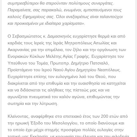
συμπρεσβύτεροι θα στερούνταν πολύτιμους συνεργάτες.
Παραμείνετε, σας παρακαλώ, ενωμένοι, εμπιστευόμενοι τους
καλούς Εφημερίους σας. Όλοι ανεξαιρέτως είναι ταλαντούχοι
και προικισμένοι με ιδιαίτερα χαρίσματα».
Ο Σεβασμιώτατος κ. Δαμασκηνός ευχαρίστησε θερμά και από
καρδιάς τους Ιερείς της Ιεράς Μητροπόλεως Αιτωλίας και
Ακαρνανίας για την επιμέλεια, τον ζήλο και την οργάνωση των
Ενοριακών Κύκλων Μελέτης Αγίας Γραφής. Ευχαρίστησε τον
Υπεύθυνο του Τομέα, Πρωτοπρ. Δημήτριο Πατσιαλό,
Προϊστάμενο του Ιερού Ναού Αγίου Δημητρίου Νεαπόλεως.
Ευχαρίστησε επίσης τον ευλογημένο λαό του Θεού, που
διακρίνεται από την επιθυμία και την ευαισθησία να κατηχείται
και να διδάσκεται τις αλήθειες της πίστεώς μας και να
αγωνίζεται πνευματικά τον καλόν αγώνα, επιθυμώντας την
σωτηρία και την λύτρωση.
Κλείνοντας, αναφέρθηκε στο επετειακό έτος των 200 ετών από
την ηρωική Έξοδο του Μεσολογγίου, το οποίο διανύουμε και
το οποίο έχει μέχρι στιγμής προσφέρει πολλές ευλογίες στην
τοπική μας Εκκλησία, με κορυφαία την έλευση και την φιλοξενία