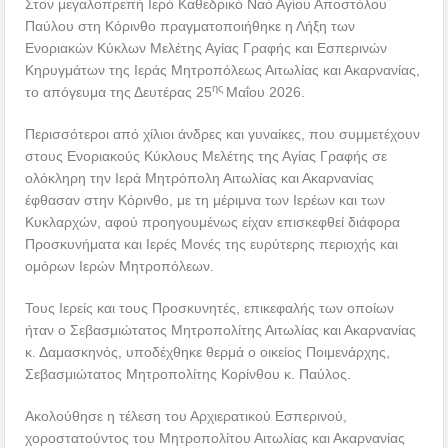
Στον μεγαλοπρεπή Ιερό Καθεδρικό Ναό Αγίου Αποστόλου
Παύλου στη Κόρινθο πραγματοποιήθηκε η Λήξη των
Ενοριακών Κύκλων Μελέτης Αγίας Γραφής και Εσπερινών
Κηρυγμάτων της Ιεράς Μητροπόλεως Αιτωλίας και Ακαρνανίας,
ης
το απόγευμα της Δευτέρας 25
Μαΐου 2026.
Περισσότεροι από χίλιοι άνδρες και γυναίκες, που συμμετέχουν
στους Ενοριακούς Κύκλους Μελέτης της Αγίας Γραφής σε
ολόκληρη την Ιερά Μητρόπολη Αιτωλίας και Ακαρνανίας
έφθασαν στην Κόρινθο, με τη μέριμνα των Ιερέων και των
Κυκλαρχών, αφού προηγουμένως είχαν επισκεφθεί διάφορα
Προσκυνήματα και Ιερές Μονές της ευρύτερης περιοχής και
ομόρων Ιερών Μητροπόλεων.
Τους Ιερείς και τους Προσκυνητές, επικεφαλής των οποίων
ήταν ο Σεβασμιώτατος Μητροπολίτης Αιτωλίας και Ακαρνανίας
κ. Δαμασκηνός, υποδέχθηκε θερμά ο οικείος Ποιμενάρχης,
Σεβασμιώτατος Μητροπολίτης Κορίνθου κ. Παύλος.
Ακολούθησε η τέλεση του Αρχιερατικού Εσπερινού,
χοροστατούντος του Μητροπολίτου Αιτωλίας και Ακαρνανίας