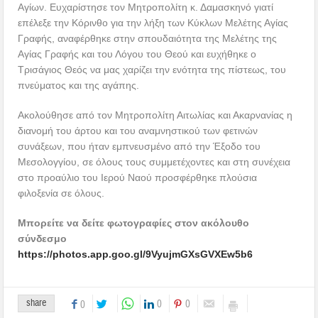
Αγίων. Ευχαρίστησε τον Μητροπολίτη κ. Δαμασκηνό γιατί
επέλεξε την Κόρινθο για την λήξη των Κύκλων Μελέτης Αγίας
Γραφής, αναφέρθηκε στην σπουδαιότητα της Μελέτης της
Αγίας Γραφής και του Λόγου του Θεού και ευχήθηκε ο
Τρισάγιος Θεός να μας χαρίζει την ενότητα της πίστεως, του
πνεύματος και της αγάπης.
Ακολούθησε από τον Μητροπολίτη Αιτωλίας και Ακαρνανίας η
διανομή του άρτου και του αναμνηστικού των φετινών
συνάξεων, που ήταν εμπνευσμένο από την Έξοδο του
Μεσολογγίου, σε όλους τους συμμετέχοντες και στη συνέχεια
στο προαύλιο του Ιερού Ναού προσφέρθηκε πλούσια
φιλοξενία σε όλους.
Μπορείτε να δείτε φωτογραφίες στον ακόλουθο
σύνδεσμο
https://photos.app.goo.gl/9VyujmGXsGVXEw5b6
share
0
0
0