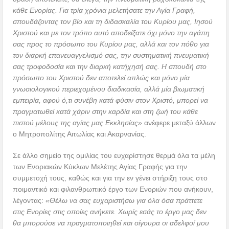
κάθε Ενορίας. Για τρία χρόνια μελετήσατε την Αγία Γραφή,
σπουδάζοντας τον βίο και τη διδασκαλία του Κυρίου μας, Ιησού
Χριστού και με τον τρόπο αυτό αποδείξατε όχι μόνο την αγάπη
σας προς το πρόσωπο του Κυρίου μας, αλλά και τον πόθο για
τον διαρκή επανευαγγελισμό σας, την συστηματική πνευματική
σας τροφοδοσία και την διαρκή κατήχησή σας. Η σπουδή στο
πρόσωπο του Χριστού δεν αποτελεί απλώς και μόνο μία
γνωσιολογικού περιεχομένου διαδικασία, αλλά μία βιωματική
εμπειρία, αφού ό,τι συνέβη κατά φύσιν στον Χριστό, μπορεί να
πραγματωθεί κατά χάριν στην καρδία και στη ζωή του κάθε
πιστού μέλους της αγίας μας Εκκλησίας»
ανέφερε μεταξύ άλλων
ο Μητροπολίτης Αιτωλίας και Ακαρνανίας.
Σε άλλο σημείο της ομιλίας του ευχαρίστησε θερμά όλα τα μέλη
των Ενοριακών Κύκλων Μελέτης Αγίας Γραφής για την
συμμετοχή τους, καθώς και για την εν γένει στήριξη τους στο
ποιμαντικό και φιλανθρωπικό έργο των Ενοριών που ανήκουν,
λέγοντας:
«Θέλω να σας ευχαριστήσω για όλα όσα πράττετε
στις Ενορίες στις οποίες ανήκετε. Χωρίς εσάς το έργο μας δεν
θα μπορούσε να πραγματοποιηθεί και σίγουρα οι αδελφοί μου