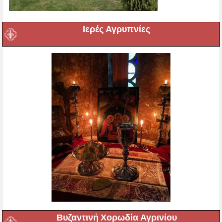
Ιερές Αγρυπνίες
Βυζαντινή Χορωδία Αγρινίου