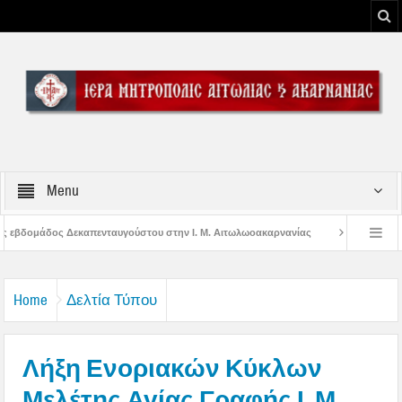
Menu
στου στην Ι. Μ. Αιτωλωοακαρνανίας
Μήνυμα Σεβασμιωτάτου Μητροπολίτου 
του Μεσολογγίου
Μήνυμα Σεβασμιωτάτου Μητροπολίτου Αιτωλίας και Ακαρνα
Home
Δελτία Τύπου
Λήξη Ενοριακών Κύκλων
Μελέτης Αγίας Γραφής Ι. Μ.