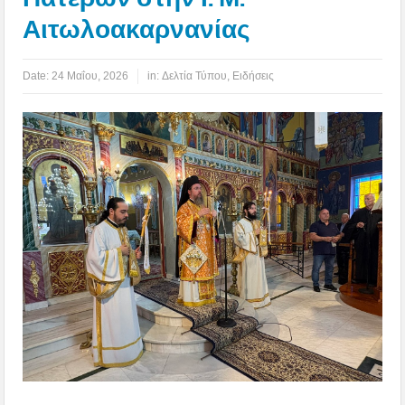
Αιτωλοακαρνανίας
Date:
24 Μαΐου, 2026
in:
Δελτία Τύπου
,
Ειδήσεις