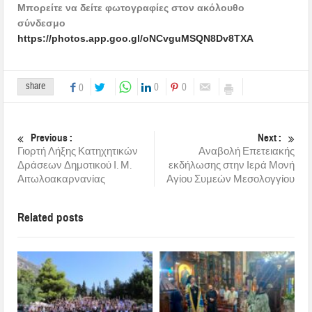
Μπορείτε να δείτε φωτογραφίες στον ακόλουθο
σύνδεσμο
https://photos.app.goo.gl/oNCvguMSQN8Dv8TXA
share
0
0
0
Previous :
Next :
Γιορτή Λήξης Κατηχητικών
Αναβολή Επετειακής
Δράσεων Δημοτικού Ι. Μ.
εκδήλωσης στην Ιερά Μονή
Αιτωλοακαρνανίας
Αγίου Συμεών Μεσολογγίου
Related posts