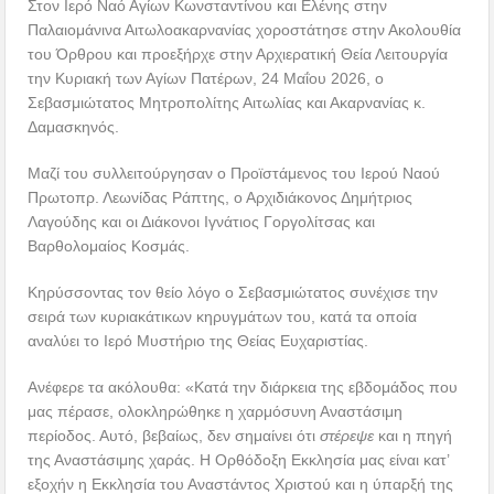
Στον Ιερό Ναό Αγίων Κωνσταντίνου και Ελένης στην
Παλαιομάνινα Αιτωλοακαρνανίας χοροστάτησε στην Ακολουθία
του Όρθρου και προεξήρχε στην Αρχιερατική Θεία Λειτουργία
την Κυριακή των Αγίων Πατέρων, 24 Μαΐου 2026, ο
Σεβασμιώτατος Μητροπολίτης Αιτωλίας και Ακαρνανίας κ.
Δαμασκηνός.
Μαζί του συλλειτούργησαν ο Προϊστάμενος του Ιερού Ναού
Πρωτοπρ. Λεωνίδας Ράπτης, ο Αρχιδιάκονος Δημήτριος
Λαγούδης και οι Διάκονοι Ιγνάτιος Γοργολίτσας και
Βαρθολομαίος Κοσμάς.
Κηρύσσοντας τον θείο λόγο ο Σεβασμιώτατος συνέχισε την
σειρά των κυριακάτικων κηρυγμάτων του, κατά τα οποία
αναλύει το Ιερό Μυστήριο της Θείας Ευχαριστίας.
Ανέφερε τα ακόλουθα: «Κατά την διάρκεια της εβδομάδος που
μας πέρασε, ολοκληρώθηκε η χαρμόσυνη Αναστάσιμη
περίοδος. Αυτό, βεβαίως, δεν σημαίνει ότι
στέρεψε
και η πηγή
της Αναστάσιμης χαράς. Η Ορθόδοξη Εκκλησία μας είναι κατ’
εξοχήν η Εκκλησία του Αναστάντος Χριστού και η ύπαρξή της