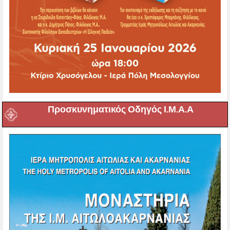
Προσκυνηματικός Οδηγός Ι.Μ.Α.Α