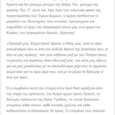
Χριστό και θα γίνουμε μέτοχοι της δόξας Του, μέτοχοι της
αγάπης Του. Γι αὐτὸ και, λίγο πριν την τελευταία φάση της
προετοιμασίας των Τιμίων Δώρων, ο ιερέας αισθάνεται το
μεγαλείο του Μυστηρίου που επιτελεί, προσεύχεται και
παραδίδει το έργο του εξαγιασμού όλων μας στα χέρια του
Κυρίου, του εσφαγμένου Αρνίου, λέγοντας:
«
Πρόσεξέ μας, Κύριε Ιησού Χριστέ, ο Θεός μας, από το άγιο
κατοικητήριό σου κι από τον ένδοξο θρόνο της βασιλείας σου, κι
έλα να μας αγιάσης· εσύ που κάθεσαι μάζί με τον Πατέρα στους
ουρανούς και αοράτως είσαι εδώ μαζί μας· και κάνε μας άξιους
για να μας μεταδώσης με το παντοδύναμο χέρι σου το άχραντο
σώμα σου και το τίμιο αίμα σου, και με τα χέρια τα δικά μας σ’
όλο τον λαό
».
Ό,τι συμβαίνει αυτή την στιγμή στον Ιερό Ναό αγιάζεται από
την πηγή της αγιότητος, τον Κύριο ημών Ιησού Χριστό, το
δεύτερο πρόσωπο της Αγίας Τριάδος, το οποίο βρίσκεται
υπεράνω κάθε τόπου, κάθε έννοιας χρόνου και κάθε
ανθρωπίνου συλλογισμού. Κι όμως: Ο υπεράνω των πάντων