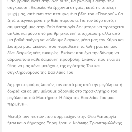
Όσο βρισκόμαστε στην ζωή αυτή, θα βιώνουμε αυτήν την
σύγκρουση. Διαρκώς θα έρχονται στιγμές, κατά τις οποίες η
ψυχή μας, απέναντι στα πεπυρωμένα βέλη του «Πονηρού» θα
ζητά απεγνωσμένα την θεία παρουσία. Για τον λόγο αυτό, η
συμμετοχή μας στην Θεία Λειτουργία δεν μπορεί να προέρχεται
απλώς και μόνο από μια θρησκευτική υποχρέωση, αλλά από
μια βαθιά ανάγκη να νιώθουμε διαρκώς μέσα μας τον Κύριο και
Σωτήρα μας. Εκείνον, που παραβλέπει τα λάθη μας και μας
δίνει διαρκώς νέες ευκαιρίες. Εκείνον που έχει την δύναμη να
αδρανοποιεί κάθε δαιμονική προσβολή. Εκείνον, που είναι σε
θέση να μας κάνει μετόχους της αγιότητός Του και
συγκληρονόμους της Βασιλείας Του.
Ας μην στερούμε, λοιπόν, τον εαυτό μας από την μεγάλη αυτή
δωρεά και ας μην μείνουμε αδρανείς στο προσκλητήριο του
μεγάλου αυτού Μυστήριου. Η δόξα της Βασιλείας Του μας
περιμένει».
Μεταξύ των πιστών που συμμετείχαν στην Θεία Λειτουργία
ήταν και ο Δήμαρχος Ξηρομέρου κ. Ιωάννης Τριανταφυλλάκης