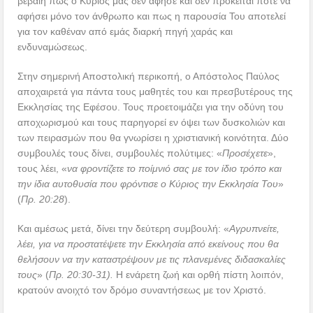
βέβαιη πως ο Κύριός μας δεν άφησε και δεν πρόκειται ποτέ να
αφήσει μόνο τον άνθρωπο και πως η παρουσία Του αποτελεί
για τον καθέναν από εμάς διαρκή πηγή χαράς και
ενδυναμώσεως.
Στην σημερινή Αποστολική περικοπή, ο Απόστολος Παύλος
αποχαιρετά για πάντα τους μαθητές του και πρεσβυτέρους της
Εκκλησίας της Εφέσου. Τους προετοιμάζει για την οδύνη του
αποχωρισμού και τους παρηγορεί εν όψει των δυσκολιών και
των πειρασμών που θα γνωρίσει η χριστιανική κοινότητα. Δύο
συμβουλές τους δίνει, συμβουλές πολύτιμες: «
Προσέχετε
»,
τους λέει, «
να φροντίζετε το ποίμνιό σας με τον ίδιο τρόπο και
την ίδια αυτοθυσία που φρόντισε ο Κύριος την Εκκλησία Του
»
(
Πρ. 20:28
).
Και αμέσως μετά, δίνει την δεύτερη συμβουλή: «
Αγρυπνείτε,
λέει, για να προστατέψετε την Εκκλησία από εκείνους που θα
θελήσουν να την καταστρέψουν με τις πλανεμένες διδασκαλίες
τους
» (
Πρ. 20:30-31).
Η ενάρετη ζωή και ορθή πίστη λοιπόν,
κρατούν ανοιχτό τον δρόμο συναντήσεως με τον Χριστό.