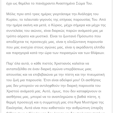
έχει ως θεμέλιο το πανάχραντο Αναστημένο Σώμα Του.
Μόλις πριν από τρεις ημέρες γιορτάσαμε την Ανάληψη του
Κυρίου, το τελευταίο γεγονός της επίγειας παρουσίας Του. Από
την ημέρα εκείνη και μετά, ο Κύριος, μέχρι σήμερα και μέχρι της
συντελείας του αιώνος, είναι διαρκώς παρών ανάμεσά μας με
τρόπο αόρατο και μυστικό. Είναι το ζωντανό Πρόσωπο που
αποδέχεται τις προσευχές μας, είναι η ολοζώντανη παρουσία
που μας ενισχύει στους αγώνες μας, είναι η ακράδαντη ελπίδα
και παρηγοριά κατά την ώρα των πειρασμών και των θλίψεων.
Παρ’ όλα αυτά, ο κάθε πιστός Χριστιανός καλείται να
ανταπεξέλθει σε έναν διαρκή αγώνα υπερβάσεως μιας
απουσίας και να επιβεβαιώνει με την πίστη και την πνευματική
του ζωή μια παρουσία. Έτσι είναι αδελφοί μου! Οι αισθήσεις
μας δεν μπορούν να αντιληφθούν την διαρκή παρουσία του
Χριστού ανάμεσά μας. Αυτό, όμως, που δεν καταφέρνουν οι
αισθήσεις μας, μπορεί να το αναπληρώσει η βαθιά πίστη, η
θερμή προσευχή και η συμμετοχή μας στα Άγια Μυστήρια της
Εκκλησίας. Αυτά είναι που καθιστούν την ανθρώπινη ύπαρξη