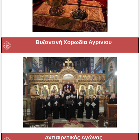
Βυζαντινή Χορωδία Αγρινίου
Αντιαιρετικός Αγώνας