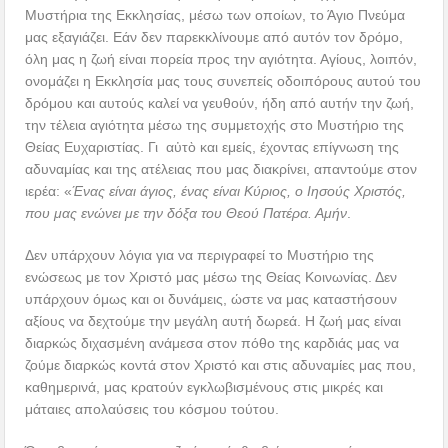
Μυστήρια της Εκκλησίας, μέσω των οποίων, το Άγιο Πνεύμα
μας εξαγιάζει. Εάν δεν παρεκκλίνουμε από αυτόν τον δρόμο,
όλη μας η ζωή είναι πορεία προς την αγιότητα. Αγίους, λοιπόν,
ονομάζει η Εκκλησία μας τους συνεπείς οδοιπόρους αυτού του
δρόμου και αυτούς καλεί να γευθούν, ήδη από αυτήν την ζωή,
την τέλεια αγιότητα μέσω της συμμετοχής στο Μυστήριο της
Θείας Ευχαριστίας. Γι αὐτὸ και εμείς, έχοντας επίγνωση της
αδυναμίας και της ατέλειας που μας διακρίνει, απαντούμε στον
ιερέα: «
Ένας είναι άγιος, ένας είναι Κύριος, ο Ιησούς Χριστός,
που μας ενώνει με την δόξα του Θεού Πατέρα. Αμήν
.
Δεν υπάρχουν λόγια για να περιγραφεί το Μυστήριο της
ενώσεως με τον Χριστό μας μέσω της Θείας Κοινωνίας. Δεν
υπάρχουν όμως και οι δυνάμεις, ώστε να μας καταστήσουν
αξίους να δεχτούμε την μεγάλη αυτή δωρεά. Η ζωή μας είναι
διαρκώς διχασμένη ανάμεσα στον πόθο της καρδιάς μας να
ζούμε διαρκώς κοντά στον Χριστό και στις αδυναμίες μας που,
καθημερινά, μας κρατούν εγκλωβισμένους στις μικρές και
μάταιες απολαύσεις του κόσμου τούτου.