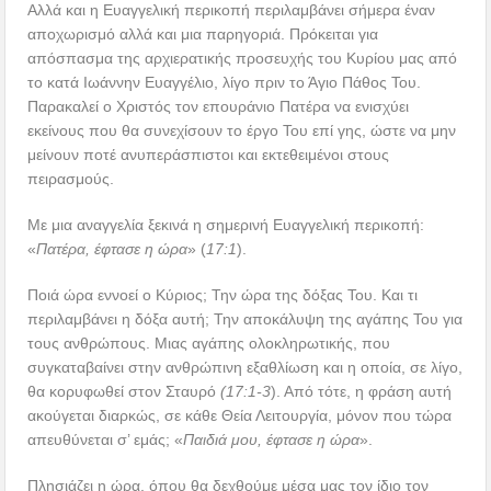
Αλλά και η Ευαγγελική περικοπή περιλαμβάνει σήμερα έναν
αποχωρισμό αλλά και μια παρηγοριά. Πρόκειται για
απόσπασμα της αρχιερατικής προσευχής του Κυρίου μας από
το κατά Ιωάννην Ευαγγέλιο, λίγο πριν το Άγιο Πάθος Του.
Παρακαλεί ο Χριστός τον επουράνιο Πατέρα να ενισχύει
εκείνους που θα συνεχίσουν το έργο Του επί γης, ώστε να μην
μείνουν ποτέ ανυπεράσπιστοι και εκτεθειμένοι στους
πειρασμούς.
Με μια αναγγελία ξεκινά η σημερινή Ευαγγελική περικοπή:
«
Πατέρα, έφτασε η ώρα
» (
17:1
).
Ποιά ώρα εννοεί ο Κύριος; Την ώρα της δόξας Του. Και τι
περιλαμβάνει η δόξα αυτή; Την αποκάλυψη της αγάπης Του για
τους ανθρώπους. Μιας αγάπης ολοκληρωτικής, που
συγκαταβαίνει στην ανθρώπινη εξαθλίωση και η οποία, σε λίγο,
θα κορυφωθεί στον Σταυρό
(17:1-3
). Από τότε, η φράση αυτή
ακούγεται διαρκώς, σε κάθε Θεία Λειτουργία, μόνον που τώρα
απευθύνεται σ’ εμάς; «
Παιδιά μου, έφτασε η ώρα
».
Πλησιάζει η ώρα, όπου θα δεχθούμε μέσα μας τον ίδιο τον