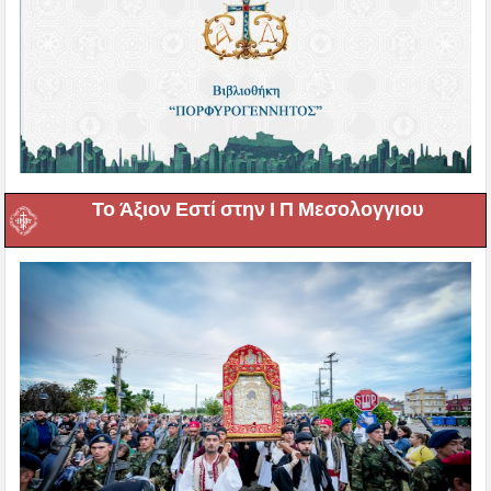
Το Άξιον Εστί στην Ι Π Μεσολογγιου