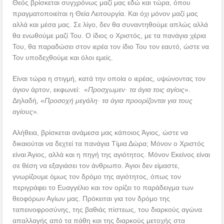
Θεός βρίσκεται συγχρόνως μαζί μας εδώ και τώρα, όπου
πραγματοποιείται η Θεία Λειτουργία. Και όχι μόνον μαζί μας
αλλά και μέσα μας. Σε λίγο, δεν θα συναντηθούμε απλώς αλλά
θα ενωθούμε μαζί Του. Ο ίδιος ο Χριστός, με τα πανάγια χέρια
Του, θα παραδώσει στον ιερέα τον ίδιο Του τον εαυτό, ώστε να
Τον υποδεχθούμε και όλοι εμείς.
Είναι τώρα η στιγμή, κατά την οποία ο ιερέας, υψώνοντας τον
άγιον άρτον, εκφωνεί: «
Προσχωμεν· τα άγια τοις αγίοις
».
Δηλαδή, «
Προσοχή μεγάλη· τα άγια προορίζονται για τους
αγίους
».
Αλήθεια, βρίσκεται ανάμεσα μας κάποιος Άγιος, ώστε να
δικαιούται να δεχτεί τα πανάγια Τίμια Δώρα; Μόνον ο Χριστός
είναι Άγιος, αλλά και η πηγή της αγιότητος. Μόνον Εκείνος είναι
σε θέση να εξαγιάσει τον άνθρωπο. Άγιοι δεν είμαστε,
γνωρίζουμε όμως τον δρόμο της αγιότητος, όπως τον
περιγράφει το Ευαγγέλιο και τον ορίζει το παράδειγμα των
θεοφόρων Αγίων μας. Πρόκειται για τον δρόμο της
ταπεινοφροσύνης, της βαθιάς πίστεως, του διαρκούς αγώνα
απαλλαγής από τα πάθη και της διαρκούς μετοχής στα