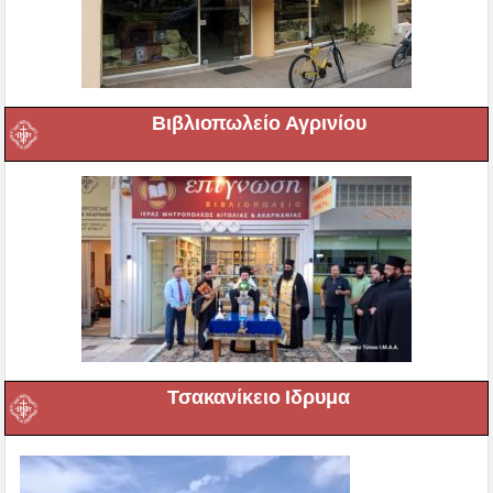
Βιβλιοπωλείο Αγρινίου
Τσακανίκειο Ιδρυμα