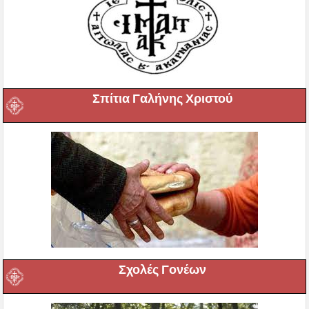
Σπίτια Γαλήνης Χριστού
Σχολές Γονέων