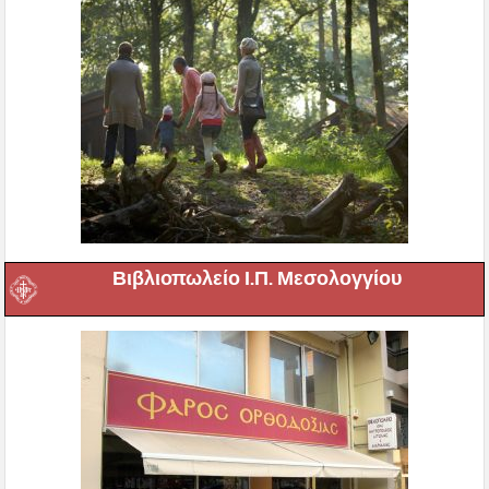
Βιβλιοπωλείο Ι.Π. Μεσολογγίου