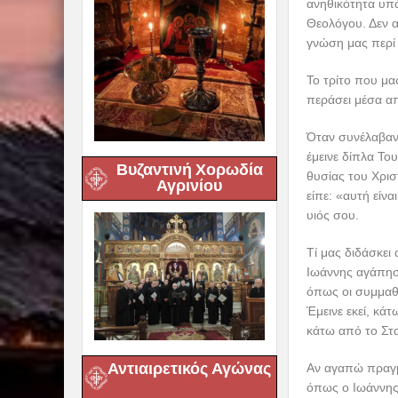
ανηθικότητα υπά
Θεολόγου. Δεν α
γνώση μας περί 
Το τρίτο που μα
περάσει μέσα α
Όταν συνέλαβαν 
έμεινε δίπλα Το
Βυζαντινή Χορωδία
θυσίας του Χρισ
Αγρινίου
είπε: «αυτή είνα
υιός σου.
Τί μας διδάσκει
Ιωάννης αγάπησ
όπως οι συμμαθ
Έμεινε εκεί, κά
κάτω από το Στα
Αντιαιρετικός Αγώνας
Αν αγαπώ πραγμα
όπως ο Ιωάννης,