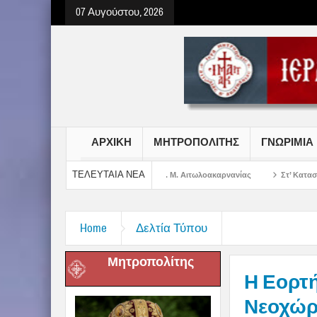
07 Αυγούστου, 2026
ΑΡΧΙΚΗ
ΜΗΤΡΟΠΟΛΙΤΗΣ
ΓΝΩΡΙΜΙΑ
ΤΕΛΕΥΤΑΙΑ ΝΕΑ
Σωτήρος Χριστού στην Ι. Μ. Αιτωλοακαρνανίας
Στ’ Κατασκηνωτική Περίοδος
Home
Δελτία Τύπου
Μητροπολίτης
Η Εορτή
Νεοχώρ