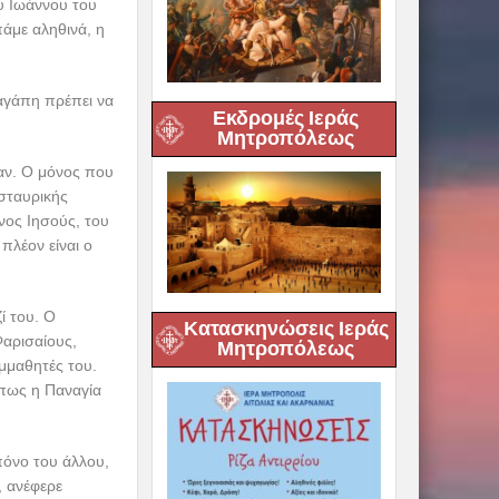
υ Ιωάννου του
πάμε αληθινά, η
 αγάπη πρέπει να
Εκδρομές Ιεράς
Μητροπόλεως
καν. Ο μόνος που
 σταυρικής
νος Ιησούς, του
 πλέον είναι ο
ί του. Ο
Κατασκηνώσεις Ιεράς
Φαρισαίους,
Μητροπόλεως
μμαθητές του.
όπως η Παναγία
πόνο του άλλου,
, ανέφερε