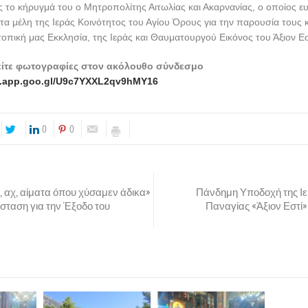
το κήρυγμά του ο Μητροπολίτης Αιτωλίας και Ακαρνανίας, ο οποίος ευ
τα μέλη της Ιεράς Κοινότητος του Αγίου Όρους για την παρουσία τους κ
οπική μας Εκκλησία, της Ιεράς και Θαυματουργού Εικόνος του Άξιον Εσ
είτε φωτογραφίες στον ακόλουθο σύνδεσμο
os.app.goo.gl/U9c7YXXL2qv9hMY16
0
0
, αχ, αίματα όπου χύσαμεν άδικα»
Πάνδημη Υποδοχή της Ιε
ταση για την Έξοδο του
Παναγίας «Άξιον Εστί»