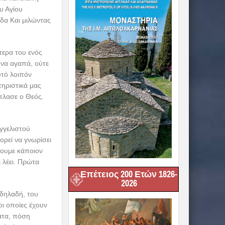
υ Αγίου
άδα Και μιλώντας
τερα του ενός
να αγαπά, ούτε
υτό λοιπόν
τηριστικά μας
έπλασε ο Θεός.
γγελιστού
ρεί να γνωρίσει
σουμε κάποιον
 λέει. Πρώτα
Επέτειος 200 Ετών 1826-
2026
 δηλαδή, του
οι οποίες έχουν
ματα, πόση