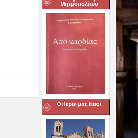
Μητροπολίτου
Οι Ιεροί μας Ναοί