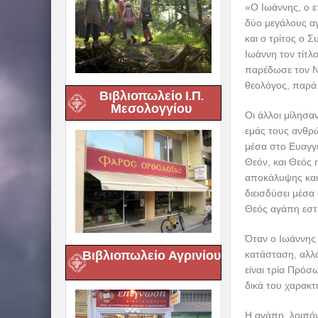
«Ο Ιωάννης, ο ε
δύο μεγάλους αγ
και ο τρίτος ο 
Ιωάννη τον τίτλ
παρέδωσε τον Ν
θεολόγος, παρά
Βιβλιοπωλείο Ι.Π.
Μεσολογγίου
Οι άλλοι μίλησα
εμάς τους ανθρώ
μέσα στο Ευαγγέ
Θεόν, και Θεός 
αποκάλυψης και 
διεισδύσει μέσα
Θεός αγάπη εστ
Όταν ο Ιωάννης 
Βιβλιοπωλείο Αγρινίου
κατάσταση, αλλά
είναι τρία Πρόσ
δικά του χαρακτ
Η αγάπη, λοιπόν