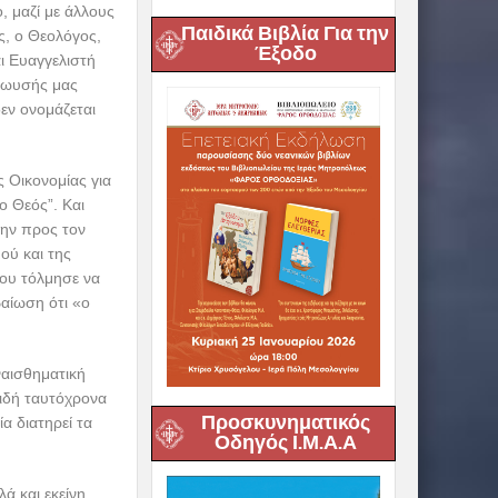
, μαζί με άλλους
Παιδικά Βιβλία Για την
ς, ο Θεολόγος,
Έξοδο
ι Ευαγγελιστή
 Μωυσής μας
εν ονομάζεται
ς Οικονομίας για
ο Θεός”. Και
 ην προς τον
ού και της
που τόλμησε να
βαίωση ότι «ο
ναισθηματική
ειδή ταυτόχρονα
Προσκυνηματικός
α διατηρεί τα
Οδηγός Ι.Μ.Α.Α
ά και εκείνη