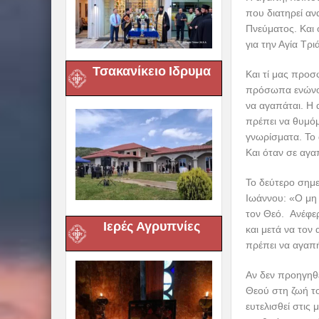
που διατηρεί αν
Πνεύματος. Και 
για την Αγία Τρι
Τσακανίκειο Ιδρυμα
Και τί μας προσ
πρόσωπα ενώνον
να αγαπάται. Η 
πρέπει να θυμόμ
γνωρίσματα. Το 
Και όταν σε αγα
Το δεύτερο σημ
Ιωάννου: «Ο μη 
τον Θεό. Ανέφερ
Ιερές Αγρυπνίες
και μετά να τον
πρέπει να αγαπή
Αν δεν προηγηθε
Θεού στη ζωή το
ευτελισθεί στις 