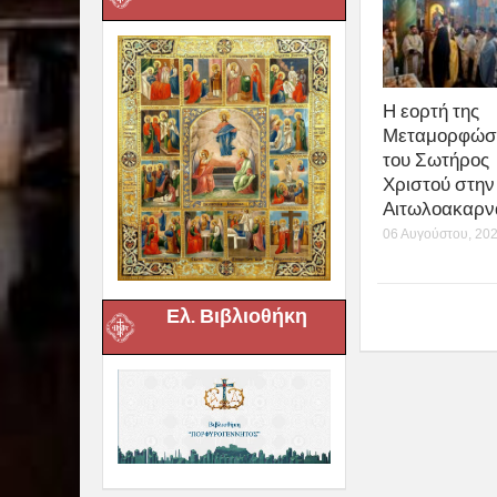
Η εορτή της
Μεταμορφώσ
του Σωτήρος
Χριστού στην 
Αιτωλοακαρν
06 Αυγούστου, 20
Ελ. Βιβλιοθήκη