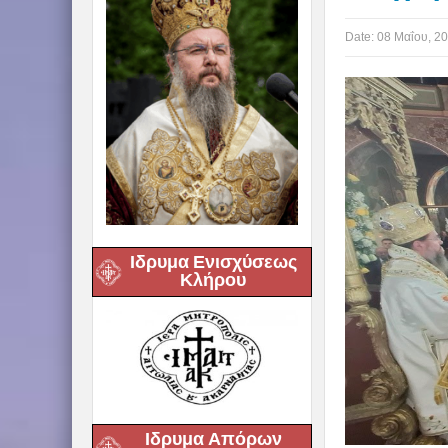
Date:
08 Μαΐου, 2
Ιδρυμα Ενισχύσεως
Κλήρου
Ιδρυμα Απόρων