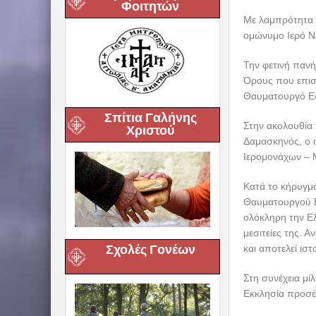
Φοιτητών
Με λαμπρότητα 
ομώνυμο Ιερό Ν
Την φετινή παν
Όρους που επισκ
Θαυματουργό Εφ
Σπίτια Γαλήνης
Στην ακολουθία
Χριστού
Δαμασκηνός, ο ο
Ιερομονάχων – 
Κατά το κήρυγμά
Θαυματουργού Ε
ολόκληρη την Ελ
μεσιτείες της. 
Σχολές Γονέων
και αποτελεί ιστ
Στη συνέχεια μί
Εκκλησία προσέ