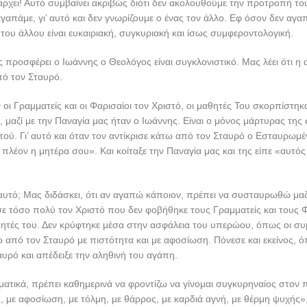
ρχει! Αυτό συμβαίνει ακριβώς διότι δεν ακολουθούμε την προτροπή το
γαπάμε, γι’ αυτό και δεν γνωρίζουμε ο ένας τον άλλο. Εφ όσον δεν αγα
του άλλου είναι ευκαιριακή, συγκυριακή και ίσως συμφεροντολογική.
ς προσφέρει ο Ιωάννης ο Θεολόγος είναι συγκλονιστικό. Μας λέει ότι η
πό τον Σταυρό.
οι Γραμματείς και οι Φαρισαίοι τον Χριστό, οι μαθητές Του σκορπίστη
υ, μαζί με την Παναγία μας ήταν ο Ιωάννης. Είναι ο μόνος μάρτυρας της
τού. Γι’ αυτό και όταν τον αντίκρισε κάτω από τον Σταυρό ο Εσταυρωμέ
ι πλέον η μητέρα σου». Και κοίταξε την Παναγία μας και της είπε «αυτός
 αυτό; Μας διδάσκει, ότι αν αγαπώ κάποιον, πρέπει να συσταυρωθώ μαζ
ε τόσο πολύ τον Χριστό που δεν φοβήθηκε τους Γραμματείς και τους 
ητές του. Δεν κρύφτηκε μέσα στην ασφάλεια του υπερώου, όπως οι συ
τω από τον Σταυρό με πιστότητα και με αφοσίωση. Πόνεσε και εκείνος, 
υρό και απέδειξε την αληθινή του αγάπη.
τικά, πρέπει καθημερινά να φροντίζω να γίνομαι συγκυρηναίος στον 
 με αφοσίωση, με τόλμη, με θάρρος, με καρδιά αγνή, με θέρμη ψυχής»