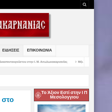
ΕΙΔΗΣΕΙΣ
ΕΠΙΚΟΙΝΩΝΙΑ
στην Ι. Μ. Αιτωλωοακαρνανίας
Μήνυμα Σεβασμιωτάτου Μητροπολίτου Αιτωλί
Το Άξιον Εστί στην Ι Π
Μεσολογγιου
 στο