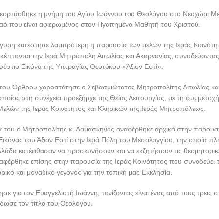
εορτάσθηκε η μνήμη του Αγίου Ιωάννου του Θεολόγου στο Νεοχώρι Μ
αό που είναι αφιερωμένος στον Ηγαπημένο Μαθητή του Χριστού.
ήγυρη κατέστησε λαμπρότερη η παρουσία των μελών της Ιεράς Κοινότητ
έπτονται την Ιερά Μητρόπολη Αιτωλίας και Ακαρνανίας, συνοδεύοντας 
έστιο Εικόνα της Υπεραγίας Θεοτόκου «Άξιον Εστί».
 του Όρθρου χοροστάτησε ο Σεβασμιώτατος Μητροπολίτης Αιτωλίας και
ποίος στη συνέχεια προεξήρχε της Θείας Λειτουργίας, με τη συμμετοχ
Μελών της Ιεράς Κοινότητος και Κληρικών της Ιεράς Μητροπόλεως.
 του ο Μητροπολίτης κ. Δαμασκηνός αναφέρθηκε αρχικά στην παρουσία
ικόνας του Άξιον Εστί στην Ιερά Πόλη του Μεσολογγίου, την οποία π
λάδα κατέφθασαν να προσκυνήσουν και να εκζητήσουν τις θεομητορικέ
Αναφέρθηκε επίσης στην παρουσία της Ιεράς Κοινότητος που συνοδεύει τ
ορικό και μοναδικό γεγονός για την τοπική μας Εκκλησία.
λησε για τον Ευαγγελιστή Ιωάννη, τονίζοντας είναι ένας από τους τρεις 
δωσε τον τίτλο του Θεολόγου.