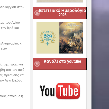
εσολογγίου στον
Επετειακό Ημερολόγιο
2026
ας του Αγίου
την Ιερά και
 Ακαρνανίας κ.
ή των
Kανάλι στο youtube
 της Ιεράς και
λήθη πιστών από
ς πρεσβείες και
ην Αγία Εικόνα
στους οποίους η