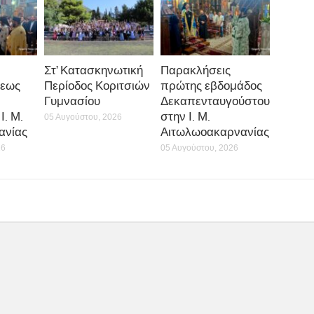
Στ’ Κατασκηνωτική
Παρακλήσεις
εως
Περίοδος Κοριτσιών
πρώτης εβδομάδος
Γυμνασίου
Δεκαπενταυγούστου
Ι. Μ.
στην Ι. Μ.
05 Αυγούστου, 2026
ανίας
Αιτωλωοακαρνανίας
26
05 Αυγούστου, 2026