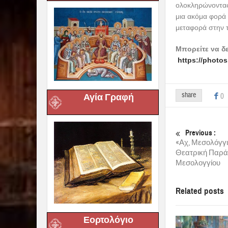
ολοκληρώνοντας 
μια ακόμα φορά 
μεταφορά στην τ
Μπορείτε να δ
https://phot
share
0
Αγία Γραφή
Previous :
«Αχ, Μεσολόγγι
Θεατρική Παράσ
Μεσολογγίου
Related posts
Εορτολόγιο