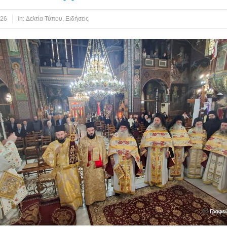
026
in:
Δελτία Τύπου
,
Ειδήσεις