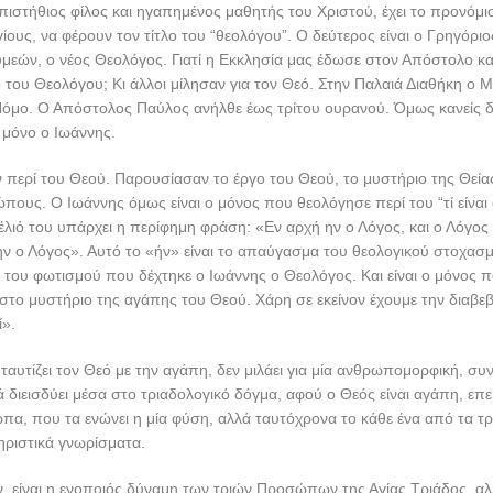
πιστήθιος φίλος και ηγαπημένος μαθητής του Χριστού, έχει το προνόμιο
ίους, να φέρουν τον τίτλο του “θεολόγου”. Ο δεύτερος είναι ο Γρηγόριο
Συμεών, ο νέος Θεολόγος. Γιατί η Εκκλησία μας έδωσε στον Απόστολο κα
ο του Θεολόγου; Κι άλλοι μίλησαν για τον Θεό. Στην Παλαιά Διαθήκη ο
όμο. Ο Απόστολος Παύλος ανήλθε έως τρίτου ουρανού. Όμως κανείς δ
 μόνο ο Ιωάννης.
ν περί του Θεού. Παρουσίασαν το έργο του Θεού, το μυστήριο της Θεία
πους. Ο Ιωάννης όμως είναι ο μόνος που θεολόγησε περί του “τί είναι 
λιό του υπάρχει η περίφημη φράση: «Εν αρχή ην ο Λόγος, και ο Λόγος
ην ο Λόγος». Αυτό το «ήν» είναι το απαύγασμα του θεολογικού στοχασμ
του φωτισμού που δέχτηκε ο Ιωάννης ο Θεολόγος. Και είναι ο μόνος 
 στο μυστήριο της αγάπης του Θεού. Χάρη σε εκείνον έχουμε την διαβε
ί».
ταυτίζει τον Θεό με την αγάπη, δεν μιλάει για μία ανθρωπομορφική, συ
 διεισδύει μέσα στο τριαδολογικό δόγμα, αφού ο Θεός είναι αγάπη, επ
ωπα, που τα ενώνει η μία φύση, αλλά ταυτόχρονα το κάθε ένα από τα τρί
ηριστικά γνωρίσματα.
, είναι η ενοποιός δύναμη των τριών Προσώπων της Αγίας Τριάδος, αλλ