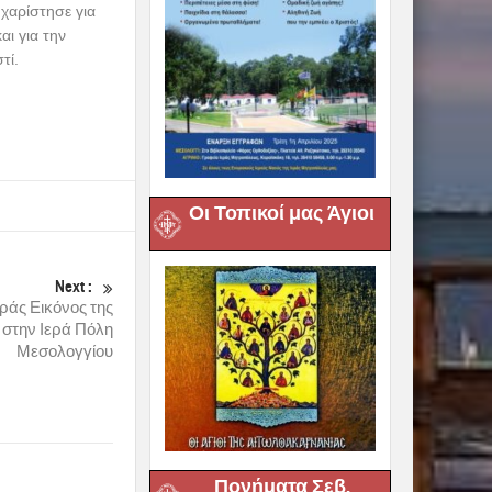
χαρίστησε για
αι για την
τί.
Οι Τοπικοί μας Άγιοι
Next :
ράς Εικόνος της
 στην Ιερά Πόλη
Μεσολογγίου
Πονήματα Σεβ.