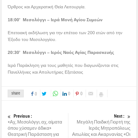
Όρθρος και Αρχιερατική Θεία Λειτουργία.
18:00’ Μεσολόγγι – Ιερά Μονή Αγίου Συμεών
Επετειακή εκδήλωση για την επέτειο των 200 ετών από την
Έξοδο του Μεσολογγίου.
20:30’ Μεσολόγγι – Ιερός Ναός Αγίας Παρασκευής
Ιερά Παράκληση για τους μαθητές που διαγωνίζονται στις
Πανελλήνιες και Απολυτήριες Εξετάσεις
share
0
0
0
Previous :
Next :
«Αχ, Μεσολόγγι, αχ, αίματα
Μεγάλη Παιδική Γιορτή της
όπου χύσαμεν άδικα»
Ιεράς Μητροπόλεως
Θεατρική Παράσταση για
Αιτωλίας και Ακαρνανίας «Οι