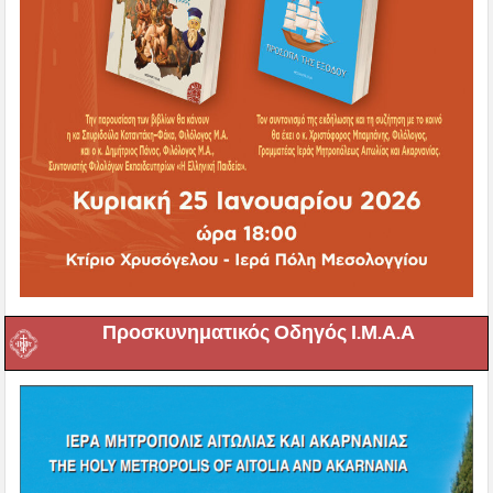
Προσκυνηματικός Οδηγός Ι.Μ.Α.Α