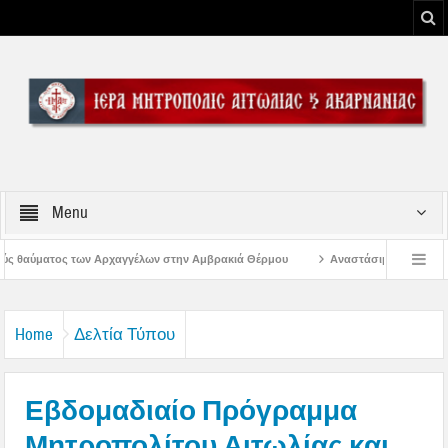
Menu
ν στην Αμβρακιά Θέρμου
Αναστάσιμος Εσπερινός στην Παλαιοκαρυά Τριχω
ορφώσεως του Κυρίου
Λειτουργία Γραφείων Ιεράς Μητροπόλεως Αιτωλίας και 
Home
Δελτία Τύπου
Εβδομαδιαίο Πρόγραμμα
Μητροπολίτου Αιτωλίας και