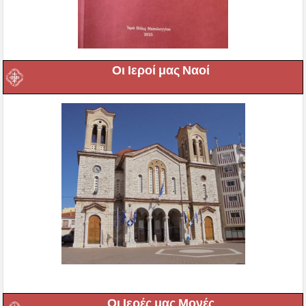
Οι Ιεροί μας Ναοί
Οι Ιερές μας Μονές