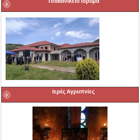
Τσακανίκειο Ιδρυμα
Ιερές Αγρυπνίες