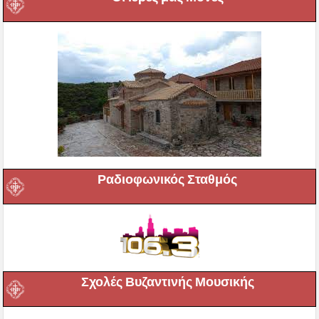
Ραδιοφωνικός Σταθμός
Σχολές Βυζαντινής Μουσικής