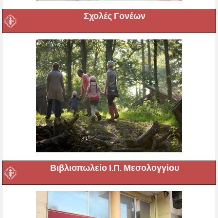
Σχολές Γονέων
Βιβλιοπωλείο Ι.Π. Μεσολογγίου