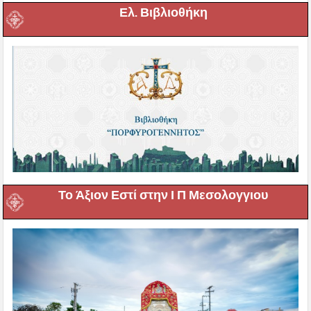
Ελ. Βιβλιοθήκη
Το Άξιον Εστί στην Ι Π Μεσολογγιου