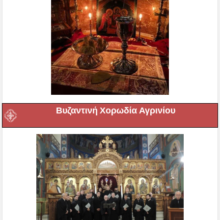
Βυζαντινή Χορωδία Αγρινίου