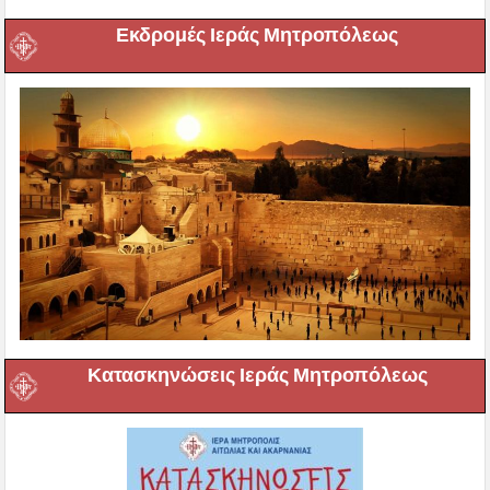
Εκδρομές Ιεράς Μητροπόλεως
Κατασκηνώσεις Ιεράς Μητροπόλεως