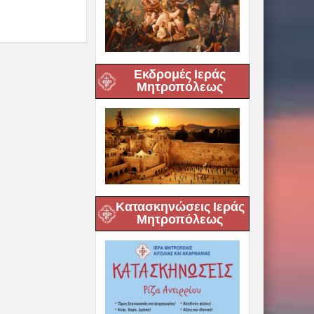
Εκδρομές Ιεράς
Μητροπόλεως
Κατασκηνώσεις Ιεράς
Μητροπόλεως