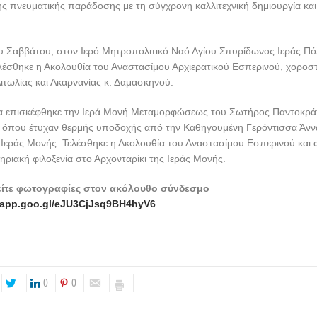
ς πνευματικής παράδοσης με τη σύγχρονη καλλιτεχνική δημιουργία και
υ Σαββάτου, στον Ιερό Μητροπολιτικό Ναό Αγίου Σπυρίδωνος Ιεράς Π
λέσθηκε η Ακολουθία του Αναστασίμου Αρχιερατικού Εσπερινού, χοροσ
τωλίας και Ακαρνανίας κ. Δαμασκηνού.
τα επισκέφθηκε την Ιερά Μονή Μεταμορφώσεως του Σωτήρος Παντοκρ
 όπου έτυχαν θερμής υποδοχής από την Καθηγουμένη Γερόντισσα Άννα
 Ιεράς Μονής. Τελέσθηκε η Ακολουθία του Αναστασίμου Εσπερινού και
ριακή φιλοξενία στο Αρχονταρίκι της Ιεράς Μονής.
είτε φωτογραφίες στον ακόλουθο σύνδεσμο
s.app.goo.gl/eJU3CjJsq9BH4hyV6
0
0