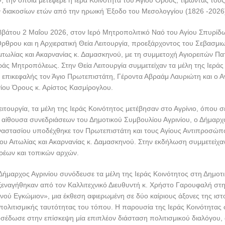
», την οποία μετέφερε η Ιερά Κοινότητα του Αγίου Όρους, τιμώντας το
 διακοσίων ετών από την ηρωική Έξοδο του Μεσολογγίου (1826 -2026
ββάτου 2 Μαΐου 2026, στον Ιερό Μητροπολιτικό Ναό του Αγίου Σπυρίδω
ρθρου και η Αρχιερατική Θεία Λειτουργία, προεξάρχοντος του Σεβασμι
τωλίας και Ακαρνανίας κ. Δαμασκηνού, με τη συμμετοχή Αγιορειτών Πα
ράς Μητροπόλεως. Στην Θεία Λειτουργία συμμετείχαν τα μέλη της Ιεράς
ε επικεφαλής τον Άγιο Πρωτεπιστάτη, Γέροντα Αβραάμ Λαυριώτη και ο
γίου Όρους κ. Αρίστος Κασμίρογλου.
ειτουργία, τα μέλη της Ιεράς Κοινότητος μετέβησαν στο Αγρίνιο, όπου 
αίθουσα συνεδριάσεων του Δημοτικού Συμβουλίου Αγρινίου, ο Δήμαρχο
αστασίου υποδέχθηκε τον Πρωτεπιστάτη και τους Αγίους Αντιπροσώπ
υ Αιτωλίας και Ακαρνανίας κ. Δαμασκηνού. Στην εκδήλωση συμμετείχα
έων και τοπικών αρχών.
 Δήμαρχος Αγρινίου συνόδευσε τα μέλη της Ιεράς Κοινότητος στη Δημοτ
ξεναγήθηκαν από τον Καλλιτεχνικό Διευθυντή κ. Χρήστο Γαρουφαλή στ
νού Εγκώμιον», μια έκθεση αφιερωμένη σε δύο καίριους άξονες της ιστ
 πολιτισμικής ταυτότητας του τόπου. Η παρουσία της Ιεράς Κοινότητας
σέδωσε στην επίσκεψη μία επιπλέον διάσταση πολιτισμικού διαλόγου,