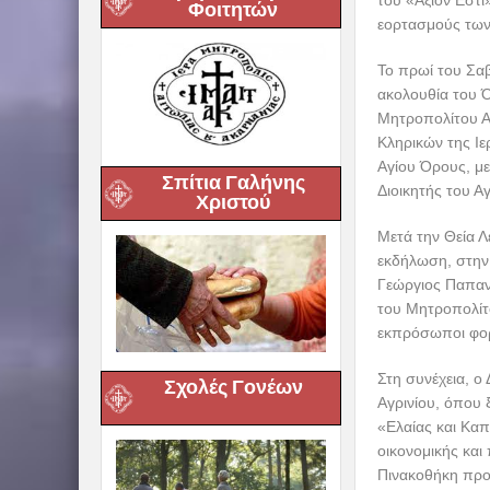
του «Άξιον Εστί
Φοιτητών
εορτασμούς των
Το πρωί του Σα
ακολουθία του Ό
Μητροπολίτου Αι
Κληρικών της Ιε
Αγίου Όρους, μ
Σπίτια Γαλήνης
Διοικητής του Α
Χριστού
Μετά την Θεία Λ
εκδήλωση, στην 
Γεώργιος Παπαν
του Μητροπολίτο
εκπρόσωποι φορ
Στη συνέχεια, ο
Σχολές Γονέων
Αγρινίου, όπου 
«Ελαίας και Καπ
οικονομικής και
Πινακοθήκη προ