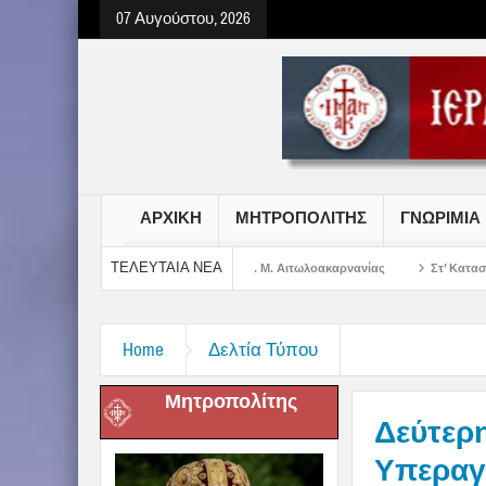
07 Αυγούστου, 2026
ΑΡΧΙΚΗ
ΜΗΤΡΟΠΟΛΙΤΗΣ
ΓΝΩΡΙΜΙΑ
ΤΕΛΕΥΤΑΙΑ ΝΕΑ
Σωτήρος Χριστού στην Ι. Μ. Αιτωλοακαρνανίας
Στ’ Κατασκηνωτική Περίοδος
Home
Δελτία Τύπου
Μητροπολίτης
Δεύτερ
Υπεραγί