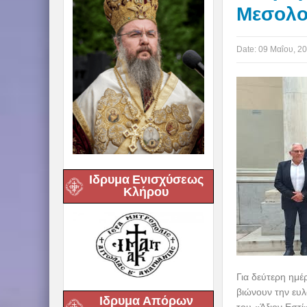
Μεσολο
Date:
09 Μαΐου, 2
Ιδρυμα Ενισχύσεως
Κλήρου
Για δεύτερη ημέ
βιώνουν την ευλ
Ιδρυμα Απόρων