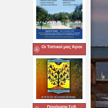
Οι Τοπικοί μας Άγιοι
Πονήματα Σεβ.