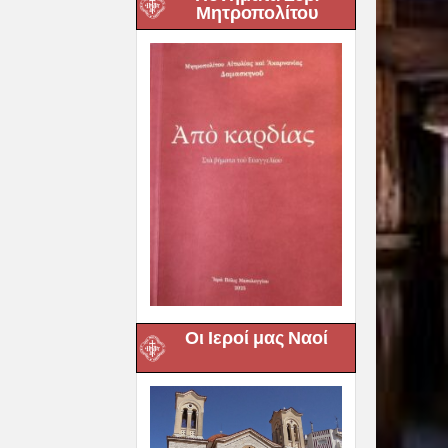
Μητροπολίτου
Οι Ιεροί μας Ναοί