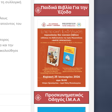
 τη συλλογική
Παιδικά Βιβλία Για την
Έξοδο
όλεως
τατούντος του
άτορος
 και την
 ακολούθησε
Προσκυνηματικός
Οδηγός Ι.Μ.Α.Α