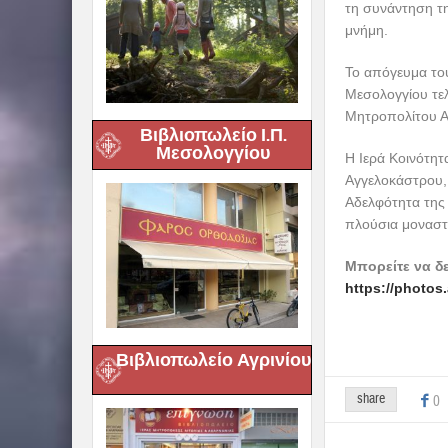
τη συνάντηση τη
μνήμη.
Το απόγευμα το
Μεσολογγίου τε
Μητροπολίτου Αι
Βιβλιοπωλείο Ι.Π.
Μεσολογγίου
Η Ιερά Κοινότη
Αγγελοκάστρου,
Αδελφότητα της
πλούσια μοναστη
Μπορείτε να δ
https://photo
Βιβλιοπωλείο Αγρινίου
share
0