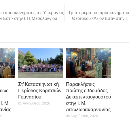
ου προσκυνήματος της Υπεραγίας
Τρίτη ημέρα του προσκυνήματο
 Εστί» στην Ι. Π. Μεσολογγίου
Θεοτόκου «Άξιον Εστί» στην Ι
Στ’ Κατασκηνωτική
Παρακλήσεις
εως
Περίοδος Κοριτσιών
πρώτης εβδομάδος
Γυμνασίου
Δεκαπενταυγούστου
Ι. Μ.
στην Ι. Μ.
05 Αυγούστου, 2026
ανίας
Αιτωλωοακαρνανίας
26
05 Αυγούστου, 2026