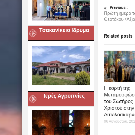
Previous :
Πρώτη ημέρα τ
Θεοτόκου «Άξιον
Τσακανίκειο Ιδρυμα
Related posts
Η εορτή της
Μεταμορφώσ
Ιερές Αγρυπνίες
του Σωτήρος
Χριστού στην 
Αιτωλοακαρν
06 Αυγούστου, 20