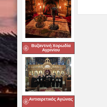
Βυζαντινή Χορωδία
Αγρινίου
Αντιαιρετικός Αγώνας