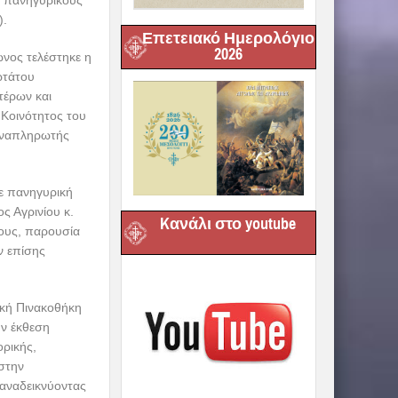
υς πανηγυρικούς
).
Επετειακό Ημερολόγιο
2026
νος τελέστηκε η
ωτάτου
τέρων και
 Κοινότητος του
 Αναπληρωτής
σε πανηγυρική
ς Αγρινίου κ.
Kανάλι στο youtube
ους, παρουσία
ν επίσης
ική Πινακοθήκη
ην έκθεση
ορικής,
 στην
 αναδεικνύοντας