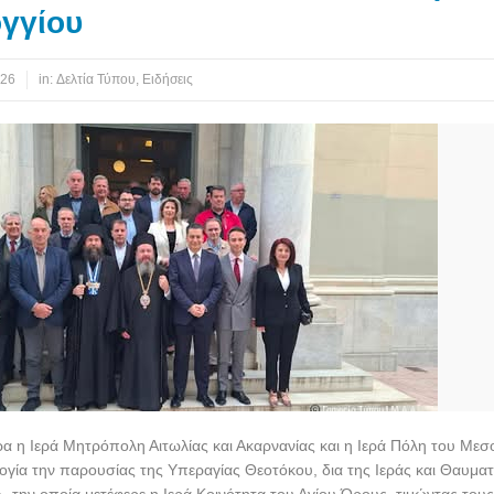
γγίου
026
in:
Δελτία Τύπου
,
Ειδήσεις
ρα η Ιερά Μητρόπολη Αιτωλίας και Ακαρνανίας και η Ιερά Πόλη του Μεσ
ογία την παρουσίας της Υπεραγίας Θεοτόκου, δια της Ιεράς και Θαυμα