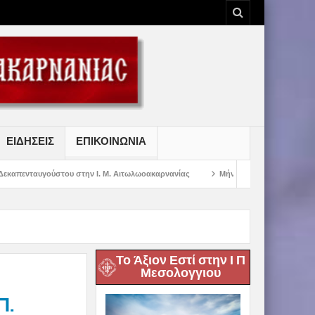
ΕΙΔΗΣΕΙΣ
ΕΠΙΚΟΙΝΩΝΙΑ
στην Ι. Μ. Αιτωλωοακαρνανίας
Μήνυμα Σεβασμιωτάτου Μητροπολίτου Αιτωλί
Το Άξιον Εστί στην Ι Π
Μεσολογγιου
Π.