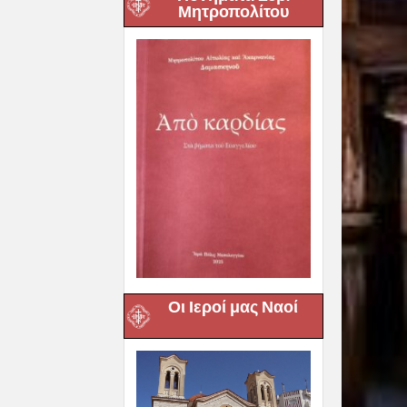
Μητροπολίτου
Οι Ιεροί μας Ναοί