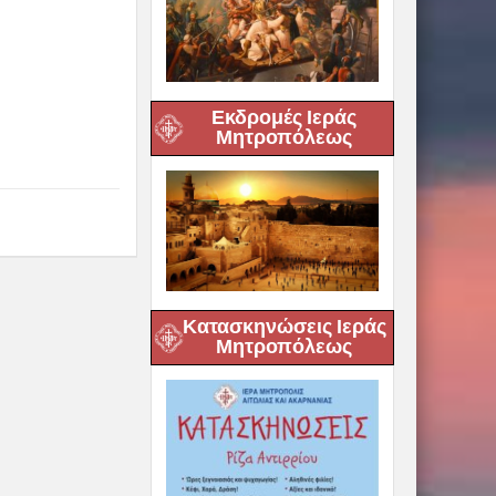
Εκδρομές Ιεράς
Μητροπόλεως
Κατασκηνώσεις Ιεράς
Μητροπόλεως