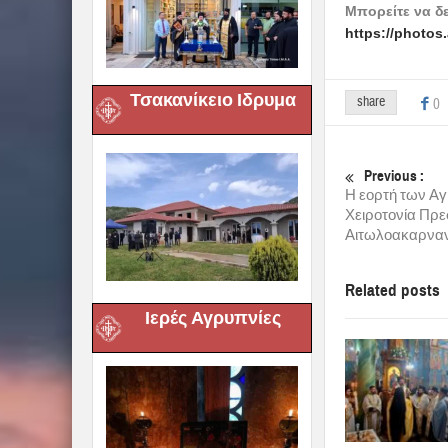
Μπορείτε να δ
https://photo
Τσακανίκειο Ιδρυμα
share
0
Previous :
Η εορτή των Αγ
Χειροτονία Πρε
Αιτωλοακαρναν
Related posts
Ιερές Αγρυπνίες