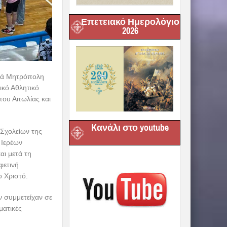
Επετειακό Ημερολόγιο
2026
ερά Μητρόπολη
ικό Αθλητικό
ου Αιτωλίας και
Kανάλι στο youtube
 Σχολείων της
 Ιερέων
αι μετά τη
φετινή
ο Χριστό.
ν συμμετείχαν σε
ματικές