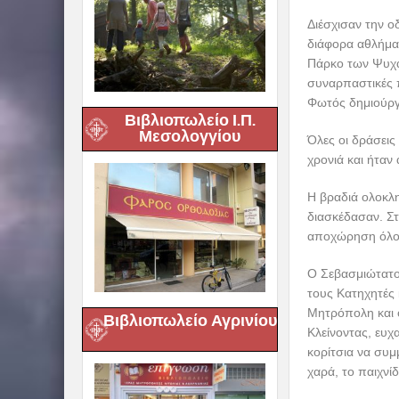
Διέσχισαν την ο
διάφορα αθλήματ
Πάρκο των Ψυχα
συναρπαστικές π
Φωτός δημιούργη
Βιβλιοπωλείο Ι.Π.
Μεσολογγίου
Όλες οι δράσει
χρονιά και ήτα
Η βραδιά ολοκλη
διασκέδασαν. Σ
αποχώρηση όλοι 
Ο Σεβασμιώτατο
τους Κατηχητές 
Μητρόπολη και 
Βιβλιοπωλείο Αγρινίου
Κλείνοντας, ευχ
κορίτσια να συμ
χαρά, το παιχνίδ