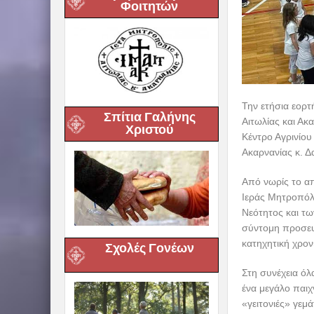
Φοιτητών
Την ετήσια εορ
Σπίτια Γαλήνης
Αιτωλίας και Ακ
Χριστού
Κέντρο Αγρινίου
Ακαρνανίας κ. 
Από νωρίς το απ
Ιεράς Μητροπόλ
Νεότητος και τω
σύντομη προσευχ
κατηχητική χρον
Σχολές Γονέων
Στη συνέχεια όλ
ένα μεγάλο παιχ
«γειτονιές» γεμά