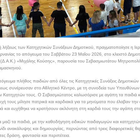
τή λήξεως των Κατηχητικών Συνάξεων Δημοτικού, πραγματοποίησε η Ι
αρνανίας το απόγευμα του Σαββάτου 23 Μαΐου 2026, στο κλειστό Δημοτ
 (Δ.Α.Κ.) «Μιχάλης Κούσης», παρουσία του Σεβασμιωτάτου Μητροπολίτ
Δαμασκηνού.
όγευμα πλήθος παιδιών από όλες τις Κατηχητικές Συνάξεις Δημοτικών
εως συνέρευσαν στο Αθλητικό Κέντρο, με τη συνοδεία των Υπευθύνων
ν Κατηχητών τους. Ο Σεβασμιώτατος καλωσόρισε με αγάπη τα παιδιά κ
ή τους μίλησε πατρικά και καρδιακά για τα μηνύματα που έλαβαν την 
ιά και ευχήθηκε να κρατήσουν ακλόνητη στη καρδιά τους την αγάπη στ
α μαζί τα παιδιά, με την καθοδήγηση ειδικών παιδαγωγών και κατηχητώ
νίδι ανακάλυψης και δημιουργίας, περνώντας από τρεις διαφορετικές θε
τες δράση, φαντασία και περιπέτεια.