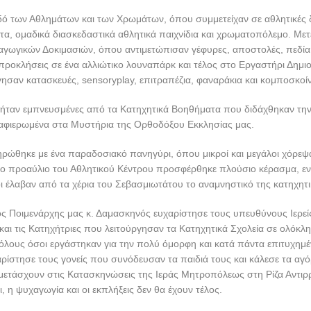
δό των Αθλημάτων και των Χρωμάτων, όπου συμμετείχαν σε αθλητικές 
α, ομαδικά διασκεδαστικά αθλητικά παιχνίδια και χρωματοπόλεμο. Με
γωγικών Δοκιμασιών, όπου αντιμετώπισαν γέφυρες, αποστολές, πεδία
ροκλήσεις σε ένα αλλιώτικο λουναπάρκ και τέλος στο Εργαστήρι Δημιο
σαν κατασκευές, sensoryplay, επιτραπέζια, φαναράκια και κομποσκοίν
ς ήταν εμπνευσμένες από τα Κατηχητικά Βοηθήματα που διδάχθηκαν τη
ν αφιερωμένα στα Μυστήρια της Ορθοδόξου Εκκλησίας μας.
ρώθηκε με ένα παραδοσιακό πανηγύρι, όπου μικροί και μεγάλοι χόρεψα
το προαύλιο του Αθλητικού Κέντρου προσφέρθηκε πλούσιο κέρασμα, εν
έλαβαν από τα χέρια του Σεβασμιωτάτου το αναμνηστικό της κατηχητι
ς Ποιμενάρχης μας κ. Δαμασκηνός ευχαρίστησε τους υπευθύνους Ιερεί
και τις Κατηχήτριες που λειτούργησαν τα Κατηχητικά Σχολεία σε ολόκλη
όλους όσοι εργάστηκαν για την πολύ όμορφη και κατά πάντα επιτυχημ
αρίστησε τους γονείς που συνόδευσαν τα παιδιά τους και κάλεσε τα αγόρ
μετάσχουν στις Κατασκηνώσεις της Ιεράς Μητροπόλεως στη Ρίζα Αντιρ
ι, η ψυχαγωγία και οι εκπλήξεις δεν θα έχουν τέλος.