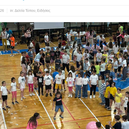
026
in:
Δελτία Τύπου
,
Ειδήσεις