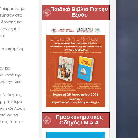
Παιδικά Βιβλία Για την
δοκιμασίες με
Έξοδο
τέβησαν στο
 δράσης και
υργίας και
ια.
ν περασμένη
ν και
ώ κατά την
κής χρονιάς.
ς Νεότητος,
ρη την Ιερά
ένη εκδήλωση.
ια και τα
Προσκυνηματικός
ρίου, όπου η
Οδηγός Ι.Μ.Α.Α