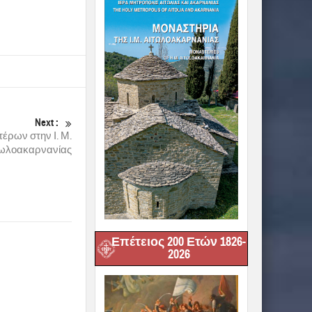
Next :
έρων στην Ι. Μ.
τωλοακαρνανίας
Επέτειος 200 Ετών 1826-
2026