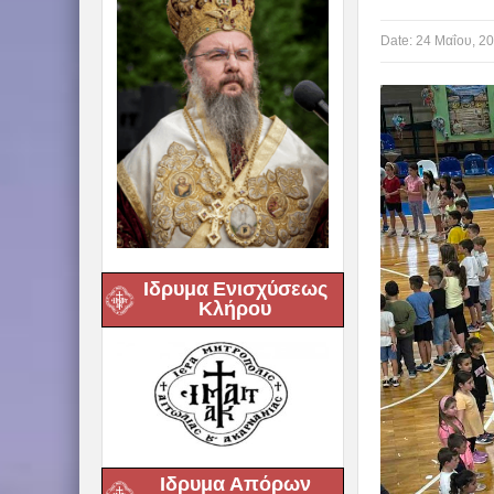
Date:
24 Μαΐου, 2
Ιδρυμα Ενισχύσεως
Κλήρου
Ιδρυμα Απόρων