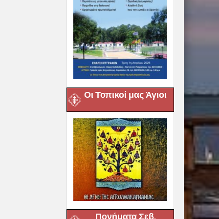
Οι Τοπικοί μας Άγιοι
Πονήματα Σεβ.