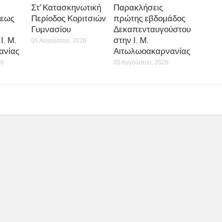
Στ’ Κατασκηνωτική
Παρακλήσεις
εως
Περίοδος Κοριτσιών
πρώτης εβδομάδος
Γυμνασίου
Δεκαπενταυγούστου
Ι. Μ.
στην Ι. Μ.
05 Αυγούστου, 2026
ανίας
Αιτωλωοακαρνανίας
26
05 Αυγούστου, 2026