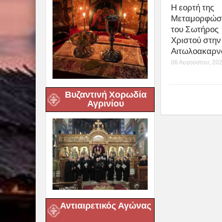
Η εορτή της
Μεταμορφώσ
του Σωτήρος
Χριστού στην 
Αιτωλοακαρν
06 Αυγούστου, 20
Βυζαντινή Χορωδία
Αγρινίου
Αντιαιρετικός Αγώνας