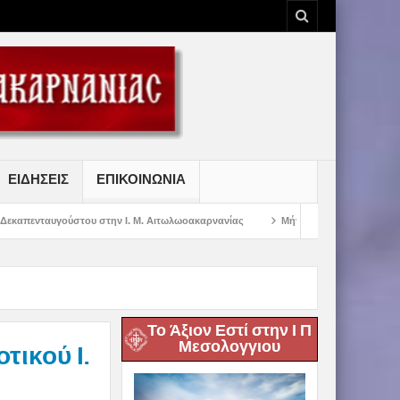
ΕΙΔΗΣΕΙΣ
ΕΠΙΚΟΙΝΩΝΙΑ
 στην Ι. Μ. Αιτωλωοακαρνανίας
Μήνυμα Σεβασμιωτάτου Μητροπολίτου Αιτω
Το Άξιον Εστί στην Ι Π
Μεσολογγιου
ικού Ι.