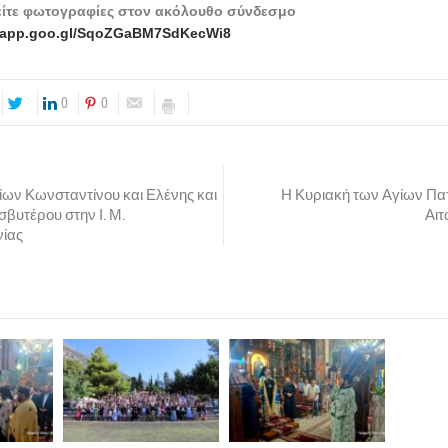
είτε φωτογραφίες στον ακόλουθο σύνδεσμο
s.app.goo.gl/SqoZGaBM7SdKecWi8
0
0
ίων Κωνσταντίνου και Ελένης και
Η Κυριακή των Αγίων Πατ
σβυτέρου στην Ι. Μ.
Αι
ίας