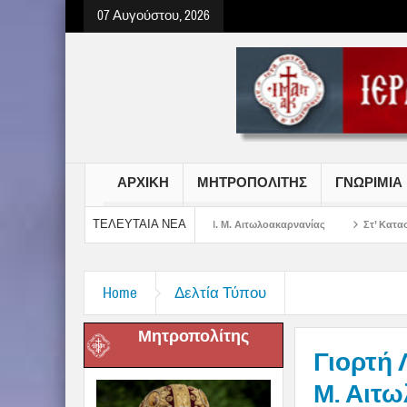
07 Αυγούστου, 2026
ΑΡΧΙΚΗ
ΜΗΤΡΟΠΟΛΙΤΗΣ
ΓΝΩΡΙΜΙΑ
ΤΕΛΕΥΤΑΙΑ ΝΕΑ
 Σωτήρος Χριστού στην Ι. Μ. Αιτωλοακαρνανίας
Στ’ Κατασκηνωτική Περίοδ
Home
Δελτία Τύπου
Μητροπολίτης
Γιορτή 
Μ. Αιτ