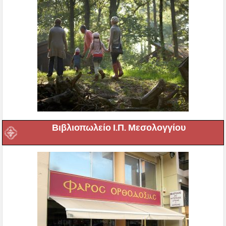
Βιβλιοπωλείο Ι.Π. Μεσολογγίου