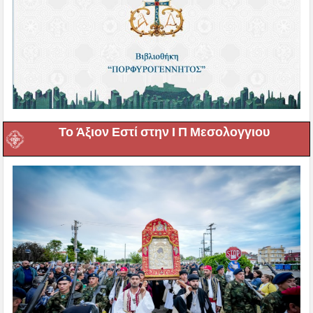
Το Άξιον Εστί στην Ι Π Μεσολογγιου