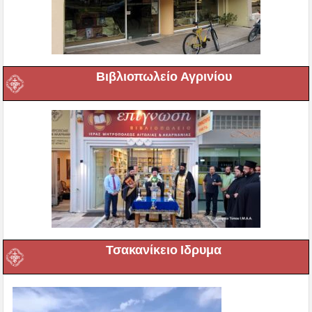
Βιβλιοπωλείο Αγρινίου
Τσακανίκειο Ιδρυμα