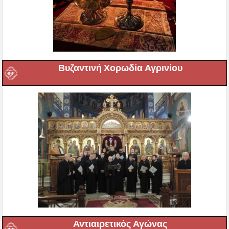
Βυζαντινή Χορωδία Αγρινίου
Αντιαιρετικός Αγώνας