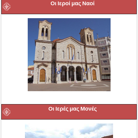
Οι Ιεροί μας Ναοί
Οι Ιερές μας Μονές