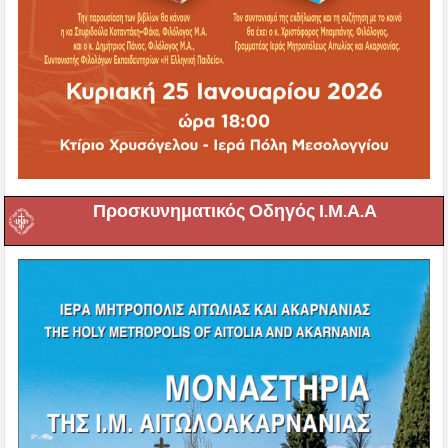
Προσκυνηματικός Οδηγός Ι.Μ.Α.Α