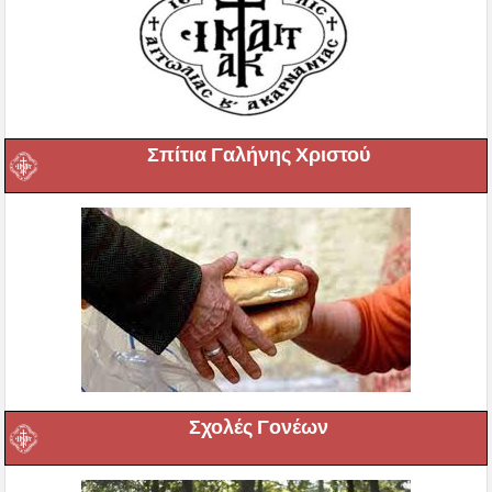
Σπίτια Γαλήνης Χριστού
Σχολές Γονέων