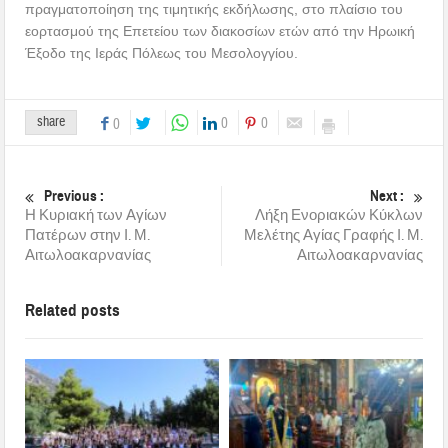
πραγματοποίηση της τιμητικής εκδήλωσης, στο πλαίσιο του
εορτασμού της Επετείου των διακοσίων ετών από την Ηρωική
Έξοδο της Ιεράς Πόλεως του Μεσολογγίου.
share
0
0
0
Previous :
Next :
Η Κυριακή των Αγίων
Λήξη Ενοριακών Κύκλων
Πατέρων στην Ι. Μ.
Μελέτης Αγίας Γραφής Ι. Μ.
Αιτωλοακαρνανίας
Αιτωλοακαρνανίας
Related posts