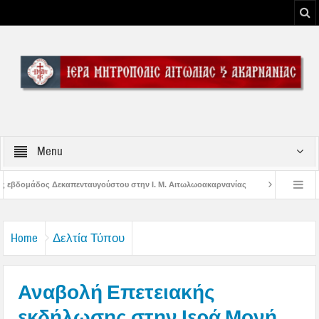
Menu
ου στην Ι. Μ. Αιτωλωοακαρνανίας
Μήνυμα Σεβασμιωτάτου Μητροπολίτου Αι
υ Μεσολογγίου
Μήνυμα Σεβασμιωτάτου Μητροπολίτου Αιτωλίας και Ακαρνανί
Home
Δελτία Τύπου
Αναβολή Επετειακής
εκδήλωσης στην Ιερά Μονή