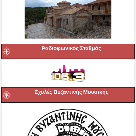
Ραδιοφωνικός Σταθμός
Σχολές Βυζαντινής Μουσικής