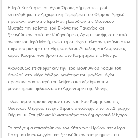
Η Ιερά Κοινότητα του Αγίου Όρους σήμερα το πρωί
επισκέφθηκε την Αρχιερατική Περιφέρεια του Θέρμου. Αρχικά
προσκύνησαν στην Ιερά Μονή Εισοδίων της Θεοτόκου
Μυρτιάς την εφέστιο Ιερά Εικόνα της Παναγίας και
ξεναγήθηκαν, από τον Καθηγούμενο, Αρχιμ. Ιωσήφ, στην υπό
ανακαίνιση Ιερά Μονή, ενώ στη συνέχεια τέλεσαν τρισάγιο στον
τάφο του μακαριστού Μητροπολίτου Αιτωλίας και Ακαρνανίας
κυρού Κοσμά, που βρίσκεται στο Κοιμητήριο της Μονής.
Ακολούθως επισκέφθηκαν την Ιερά Μονή Αγίου Κοσμά του
Αιτωλού στο Μέγα Δένδρο, γενέτειρα του μεγάλου Αγίου,
προσκύνησαν το ιερό του λείψανο και δέχθηκαν την
μοναστηριακή φιλοξενία στο Αρχονταρίκι της Μονής.
Τέλος, αφού προσκύνησαν στον Ιερό Ναό Κοιμήσεως της
Θεοτόκου Θέρμου, έτυχαν θερμής υποδοχής από τον Δήμαρχο
Θέρμου κ. Σπυρίδωνα Κωνσταντάρα στο Δημαρχιακό Μέγαρο.
Το απόγευμα επισκέφθηκαν τον Κήπο των Ηρώων στην Ιερά
Πόλη του Μεσολογγίου και ξεναγήθηκαν στα μνημεία που