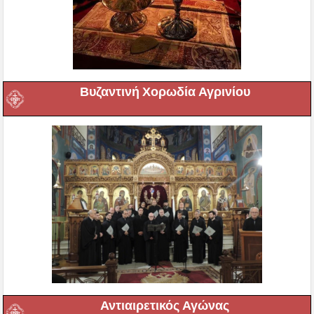
Βυζαντινή Χορωδία Αγρινίου
Αντιαιρετικός Αγώνας