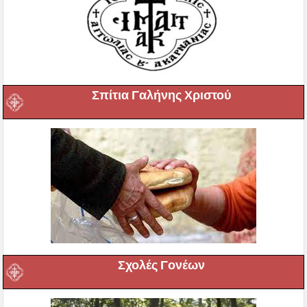
Σπίτια Γαλήνης Χριστού
Σχολές Γονέων