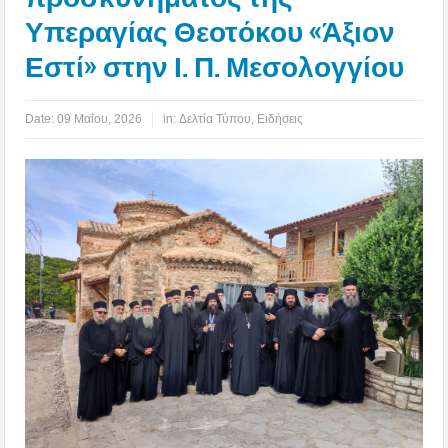
Υπεραγίας Θεοτόκου «Άξιον
Εστί» στην Ι. Π. Μεσολογγίου
Date:
09 Μαΐου, 2026
in:
Δελτία Τύπου
,
Ειδήσεις