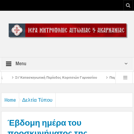
Menu
 Περίοδος Κοριτσιών Γυμνασίου
Παρακλήσεις πρώτης εβδομάδος Δεκαπενταυ
ου Μεσολογγίου
Μήνυμα Σεβασμιωτάτου Μητροπολίτου Αιτωλίας και Ακαρνανί
Home
Δελτία Τύπου
Έβδομη ημέρα του
προσκυνήματος της