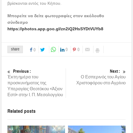
βρίσκονται εντός του Κήπου.
Μπορείτε να δείτε φωτογραφίες στον ακόλουθο
σύνδεσμο
https://photos.app.goo.gl/zn2iQ2HsSYDtVUYb8
share
0
0
0
Previous :
Next :
Έκτη ημέρα του
Ο Εσπερινός του Αγίου
προσκυνήματος της
Χριστοφόρου στο Αγρίνιο
Υπεραγίας Θεοτόκου «Άξιον
Εστί» στην Ι. Π. Μεσολογγίου
Related posts