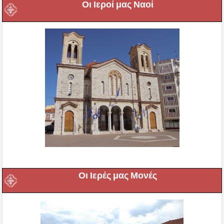
Οι Ιεροί μας Ναοί
Οι Ιερές μας Μονές