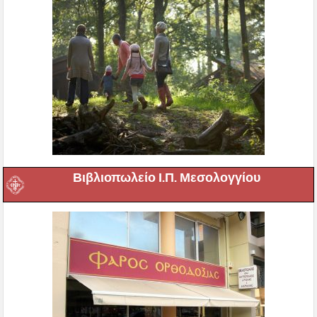
Βιβλιοπωλείο Ι.Π. Μεσολογγίου