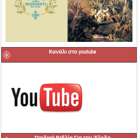
Kανάλι στο youtube
Παιδικά Βιβλία Για την Έξοδο