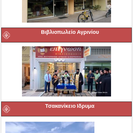
Βιβλιοπωλείο Αγρινίου
Τσακανίκειο Ιδρυμα