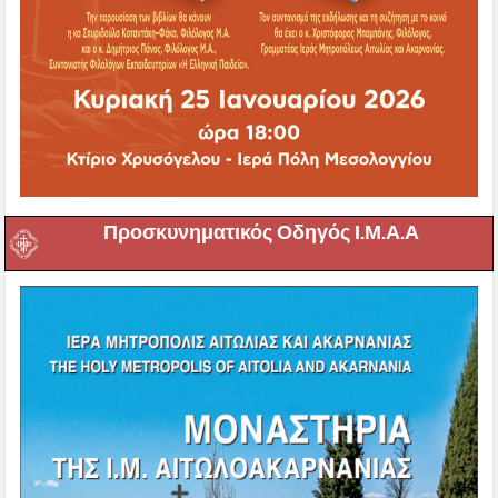
Προσκυνηματικός Οδηγός Ι.Μ.Α.Α