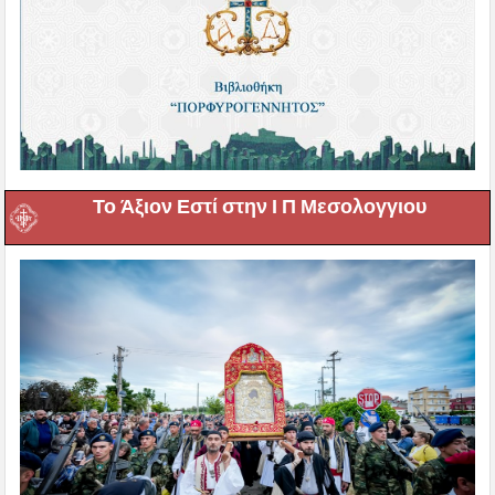
Το Άξιον Εστί στην Ι Π Μεσολογγιου