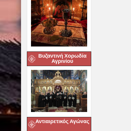
Βυζαντινή Χορωδία
Αγρινίου
Αντιαιρετικός Αγώνας