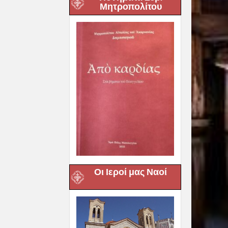
Μητροπολίτου
Οι Ιεροί μας Ναοί