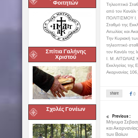
Φοιτητών
Τηλεοπτικό Στα
από τον Κανάλι 
ΠΟΛΙΤΙΣΜΟΥ Ι. 
Σταθμό της Εκκ
Αιτωλίας και Ακ
Την Κυριακή των
τηλεοπτικό στα
Σπίτια Γαλήνης
τον Κανάλι της
Χριστού
Ι. Μ. ΑΙΤΩΛΙΑΣ
Εκκλησίας της 
Ακαρνανίας 106
share
0
Σχολές Γονέων
Previous :
Μήνυμα Σεβασμ
και Ακαρνανίας
των Βαίων