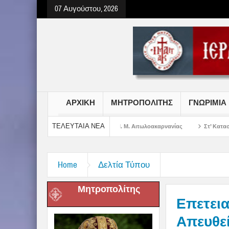
07 Αυγούστου, 2026
ΑΡΧΙΚΗ
ΜΗΤΡΟΠΟΛΙΤΗΣ
ΓΝΩΡΙΜΙΑ
ΤΕΛΕΥΤΑΙΑ ΝΕΑ
ου Σωτήρος Χριστού στην Ι. Μ. Αιτωλοακαρνανίας
Στ’ Κατασκηνωτική Περίο
Home
Δελτία Τύπου
Μητροπολίτης
Επετει
Απευθε