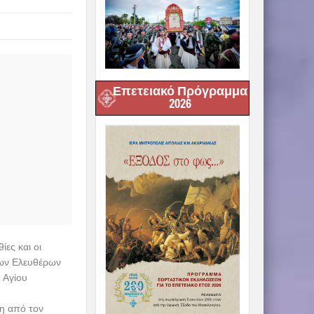
Επετειακό Πρόγραμμα
2026
ίες και οι
των Ελευθέρων
 Αγίου
η από τον