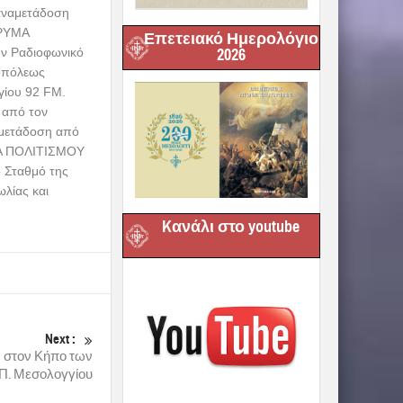
αναμετάδοση
ΔΡΥΜΑ
Επετειακό Ημερολόγιο
ν Ραδιοφωνικό
2026
ροπόλεως
γίου 92 FM.
 από τον
αμετάδοση από
ΥΜΑ ΠΟΛΙΤΙΣΜΟΥ
 Σταθμό της
λίας και
Kανάλι στο youtube
Next :
 στον Κήπο των
 Π. Μεσολογγίου