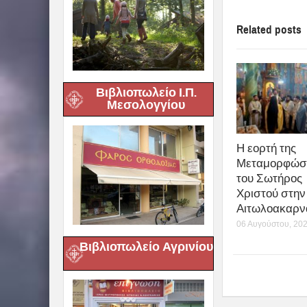
Related posts
Βιβλιοπωλείο Ι.Π.
Μεσολογγίου
Η εορτή της
Μεταμορφώσ
του Σωτήρος
Χριστού στην 
Αιτωλοακαρν
06 Αυγούστου, 20
Βιβλιοπωλείο Αγρινίου