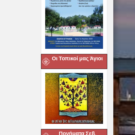
Οι Τοπικοί μας Άγιοι
Πονήματα Σεβ.