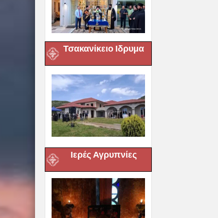
Τσακανίκειο Ιδρυμα
Ιερές Αγρυπνίες