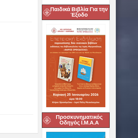
Παιδικά Βιβλία Για την
Έξοδο
Προσκυνηματικός
Οδηγός Ι.Μ.Α.Α