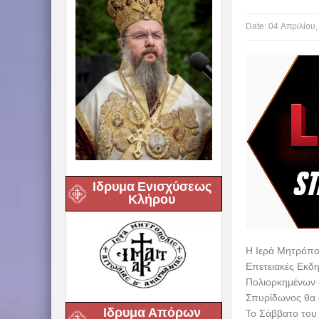
Date:
04 Απριλίου,
Ιδρυμα Ενισχύσεως
Κλήρου
Η Ιερά Μητρόπολη
Επετειακές Εκδ
Πολιορκημένων σ
Σπυρίδωνος θα 
Ιδρυμα Απόρων
Το Σάββατο του