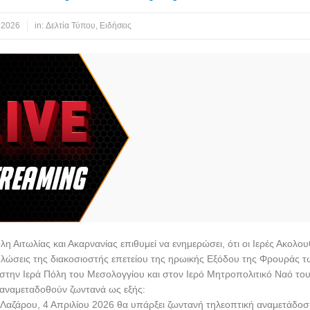
 2026
in:
Δελτία Τύπου
,
Ειδήσεις
 Αιτωλίας και Ακαρνανίας επιθυμεί να ενημερώσει, ότι οι Ιερές Ακολουθ
ηλώσεις της διακοσιοστής επετείου της ηρωικής Εξόδου της Φρουράς 
την Ιερά Πόλη του Μεσολογγίου και στον Ιερό Μητροπολιτικό Ναό του
αναμεταδοθούν ζωντανά ως εξής:
 Λαζάρου, 4 Απριλίου 2026 θα υπάρξει ζωντανή τηλεοπτική αναμετάδοσ