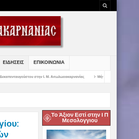
ΕΙΔΗΣΕΙΣ
ΕΠΙΚΟΙΝΩΝΙΑ
ου στην Ι. Μ. Αιτωλωοακαρνανίας
Μήνυμα Σεβασμιωτάτου Μητροπολίτου Αιτ
Το Άξιον Εστί στην Ι Π
Μεσολογγιου
γίου:
ών