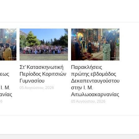
Στ’ Κατασκηνωτική
Παρακλήσεις
εως
Περίοδος Κοριτσιών
πρώτης εβδομάδος
Γυμνασίου
Δεκαπενταυγούστου
Ι. Μ.
στην Ι. Μ.
05 Αυγούστου, 2026
ανίας
Αιτωλωοακαρνανίας
26
05 Αυγούστου, 2026