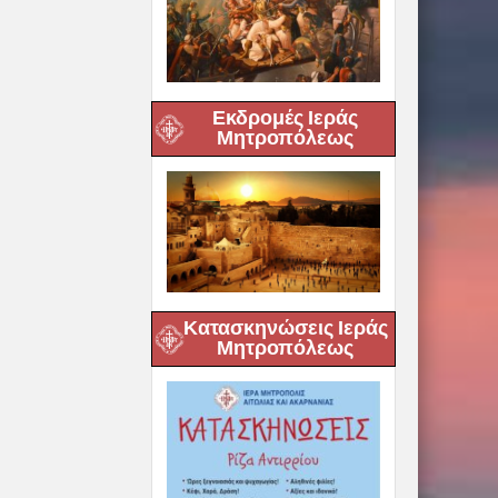
Εκδρομές Ιεράς
Μητροπόλεως
Κατασκηνώσεις Ιεράς
Μητροπόλεως