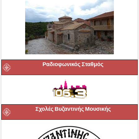
Ραδιοφωνικός Σταθμός
Σχολές Βυζαντινής Μουσικής