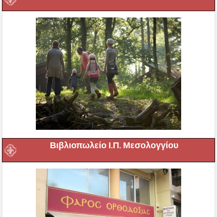
Βιβλιοπωλείο Ι.Π. Μεσολογγίου