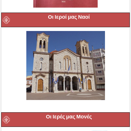
Οι Ιεροί μας Ναοί
Οι Ιερές μας Μονές