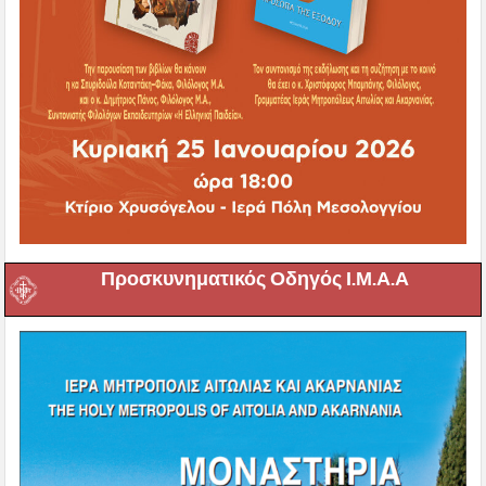
Προσκυνηματικός Οδηγός Ι.Μ.Α.Α