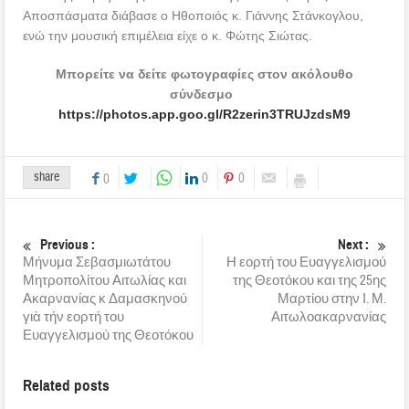
Αποσπάσματα διάβασε ο Ηθοποιός κ. Γιάννης Στάνκογλου,
ενώ την μουσική επιμέλεια είχε ο κ. Φώτης Σιώτας.
Μπορείτε να δείτε φωτογραφίες στον ακόλουθο
σύνδεσμο
https://photos.app.goo.gl/R2zerin3TRUJzdsM9
share
0
0
0
Previous :
Next :
Μήνυμα Σεβασμιωτάτου
Η εορτή του Ευαγγελισμού
Μητροπολίτου Αιτωλίας και
της Θεοτόκου και της 25ης
Ακαρνανίας κ Δαμασκηνού
Μαρτίου στην Ι. Μ.
γιὰ τήν εορτή του
Αιτωλοακαρνανίας
Ευαγγελισμού της Θεοτόκου
Related posts