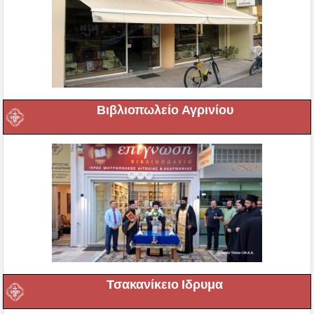
Βιβλιοπωλείο Αγρινίου
Τσακανίκειο Ιδρυμα