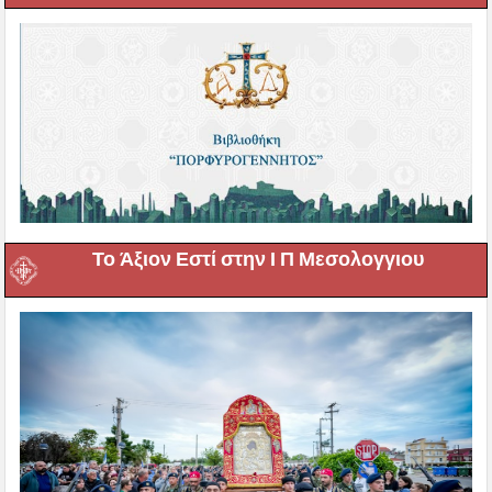
Το Άξιον Εστί στην Ι Π Μεσολογγιου