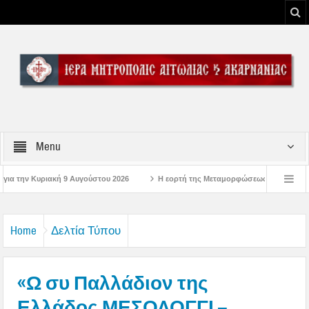
Menu
 2026
Η εορτή της Μεταμορφώσεως του Σωτήρος Χριστού στην Ι. Μ. Αιτωλοα
ώσεις στην Μπαμπίνη Αιτωλοακαρνανίας Μνημείο Πεσόντων Μπαμπινιωτών στην Έξ
Home
Δελτία Τύπου
«Ω συ Παλλάδιον της
Ελλάδος ΜΕΣΟΛΟΓΓΙ –