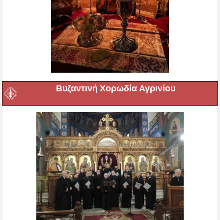
Βυζαντινή Χορωδία Αγρινίου