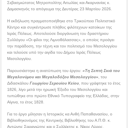
Σεβασμιώτατος Μητροπολίτης Αιτωλίας και Ακαρνανίας κ.
Δαμασκηνός το απόγευμα της Δευτέρας 23 Μαρτίου 2026.
Η εκδήλωση πραγματοποιήθηκε στο Τρικούπειο Πολιτιστικό
Κέντρο και συγκέντρωσε πλήθος φιλότεχνων κατοίκων της
Ιεράς Πόλεως. Αποτελούσε διοργάνωση του δραστήριου
Συλλόγου «Οι φίλοι της Λιμνοθάλασσας», ο οποίος προάγει
την παράδοση, την τέχνη και τον πολιτισμό του Μεσολογγίου
και τελούσε υπό την αιγίδα του Δήμου Ιεράς Πόλεως
Μεσολογγίου.
Παρουσιάστηκε η ανατύπωση του έργου:
«Τη Σεπτή Σκιά του
Μεγαλονύμου και Μεγαλοδόξου Μεσολογγίου»
, του
Διδασκάλου
Γεωργίου Σερουίου Κείου
, που γράφτηκε το έτος
1826, λίγο μετά την ηρωική Έξοδο του Μεσολογγίου και
τυπώθηκε στο πρώτο Εθνικό Τυπογραφείο της Ελλάδας, στην
Αίγινα, το έτος 1828.
Για το έργο μίλησαν η Ιστορικός κα Ανθή Παπαθανασίου, ο
Βιβλιοθηκονόμος της Κεντρικής Βιβλιοθήκης του Α.Π.Θ. κ.
Αντώνης Σαραγιώτης και ο Συλλέκτης κ. Νίκος Λύρος.