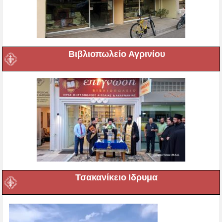
Βιβλιοπωλείο Αγρινίου
Τσακανίκειο Ιδρυμα