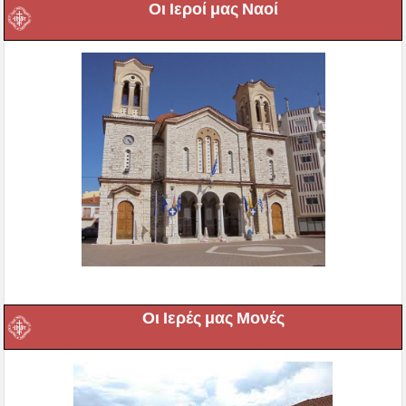
Οι Ιεροί μας Ναοί
Οι Ιερές μας Μονές