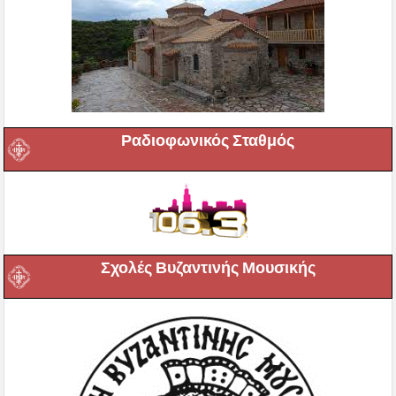
Ραδιοφωνικός Σταθμός
Σχολές Βυζαντινής Μουσικής