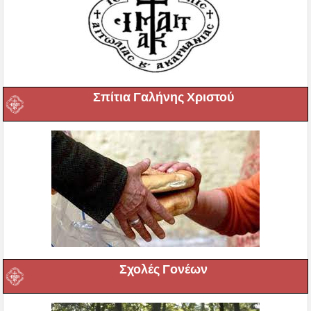
Σπίτια Γαλήνης Χριστού
Σχολές Γονέων