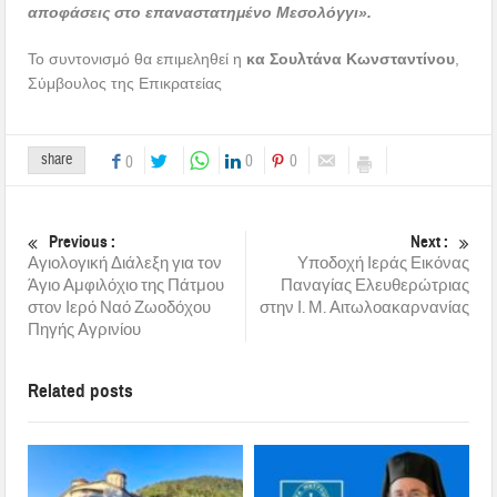
αποφάσεις στο επαναστατημένο Μεσολόγγι».
Το συντονισμό θα επιμεληθεί η
κα Σουλτάνα Κωνσταντίνου
,
Σύμβουλος της Επικρατείας
share
0
0
0
Previous :
Next :
Αγιολογική Διάλεξη για τον
Υποδοχή Ιεράς Εικόνας
Άγιο Αμφιλόχιο της Πάτμου
Παναγίας Ελευθερώτριας
στον Ιερό Ναό Ζωοδόχου
στην Ι. Μ. Αιτωλοακαρνανίας
Πηγής Αγρινίου
Related posts