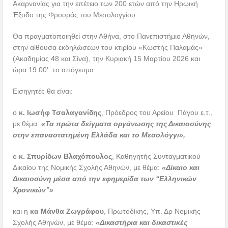
Ακαρνανίας για την επέτειο των 200 ετών από την Ηρωική
Έξοδο της Φρουράς του Μεσολογγίου.
Θα πραγματοποιηθεί στην Αθήνα, στο Πανεπιστήμιο Αθηνών,
στην αίθουσα εκδηλώσεων του κτιρίου «Κωστής Παλαμάς»
(Ακαδημίας 48 και Σίνα), την Κυριακή 15 Μαρτίου 2026 και
ώρα 19:00’ το απόγευμα.
Εισηγητές θα είναι:
ο
κ. Ιωσήφ Τσαλαγανίδης
, Πρόεδρος του Αρείου Πάγου ε.τ.,
με θέμα:
«Τα πρώτα δείγματα οργάνωσης της Δικαιοσύνης
στην επαναστατημένη Ελλάδα και το Μεσολόγγι»,
ο
κ. Σπυρίδων Βλαχόπουλος
, Καθηγητής Συνταγματικού
Δικαίου της Νομικής Σχολής Αθηνών, με θέμα:
«Δίκαιο και
Δικαιοσύνη μέσα από την εφημερίδα των “Ελληνικών
Χρονικών”»
και η
κα Μάνθα Ζωγράφου
, Πρωτοδίκης, Υπ. Δρ Νομικής
Σχολής Αθηνών, με θέμα:
«Δικαστήρια και δικαστικές