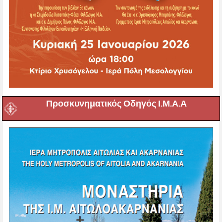
Προσκυνηματικός Οδηγός Ι.Μ.Α.Α