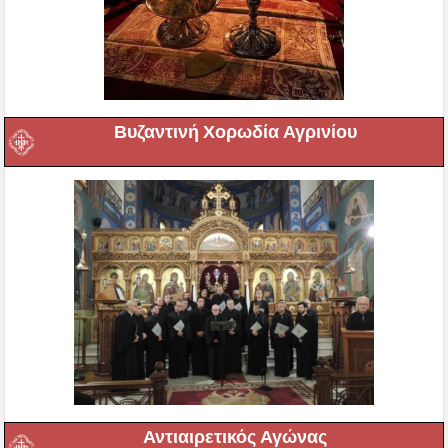
Βυζαντινή Χορωδία Αγρινίου
Αντιαιρετικός Αγώνας