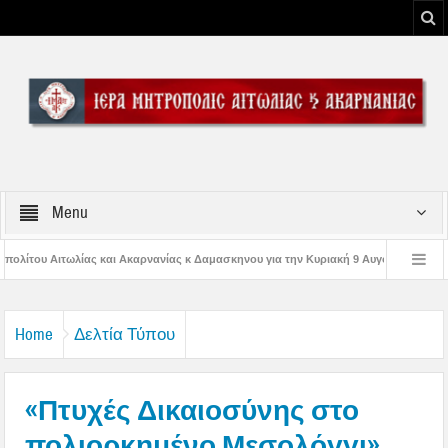
Menu
ίας κ Δαμασκηνου για την Κυριακή 9 Αυγούστου 2026
Η εορτή της Μεταμορφ
Παναγίας
Δέηση υπέρ των πυροσβεστών και των πυροπλήκτων στην Ι. Μ. Αι
Home
Δελτία Τύπου
«Πτυχές Δικαιοσύνης στο
πολιορκημένο Μεσολόγγι»