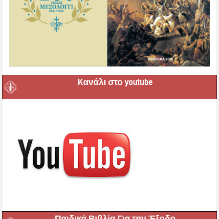
Kανάλι στο youtube
Παιδικά Βιβλία Για την Έξοδο