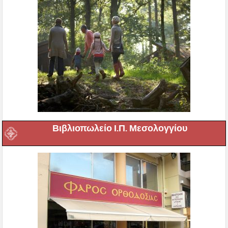
Βιβλιοπωλείο Ι.Π. Μεσολογγίου