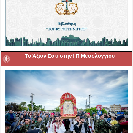
Το Άξιον Εστί στην Ι Π Μεσολογγιου