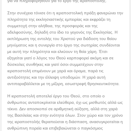
για να πληροφορηθούν για το έργο της ιεραποστολής.
Στην συνέχεια τόνισε ότι η ιεραποστολική πράξη φανερώνει την
πληρότητα της εκκλησιαστικής εμπειρίας και εκφράζει τη
συμμετοχή στην αλήθεια, της προσφοράς και της
αδελφοσύνης, δηλαδή στο ίδιο το γεγονός της Εκκλησίας. Η
εκπλήρωση της εντολής του Χριστού για διάδοση του θείου
μηνύματος και η συνεργία στο έργο της σωτηρίας συνδέονται
με αυτή την πληρότητα και ελκύουν τη θεία χάρη. Έτσι
εξηγείται γιατί ο λόγος του Θεού καρποφορεί ακόμη και σε
δύσκολες συνθήκες και γιατί όσοι συμμετέχουν στην
ιεραποστολή επιμένουν με χαρά και όραμα, παρά τις
αντιξοότητες και την έλλειψη υποδομών. Η χαρά αυτή
αντιπαραβάλλεται με τη μίζερη, εσωστρεφή θρησκευτικότητα.
Η ιεραποστολή αποτελεί έργο του Θεού, στο οποίο ο
άνθρωπος ανταποκρίνεται ελεύθερα, όχι ως μισθωτός αλλά ως
τέκνο. Δεν αποσκοπεί σε αριθμητική αύξηση, αλλά στη χαρά
της Βασιλείας και στην ενότητα όλων. Στον χώρο και τον χρόνο
της ιεραποστολής θεραπεύεται η διάσπαση, ανασυγκροτείται η
ανθρώπινη πορεία και επιβεβαιώνεται ο παγκόσμιος