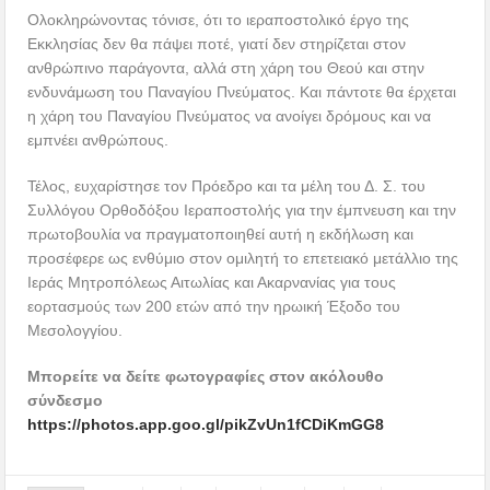
Ολοκληρώνοντας τόνισε, ότι το ιεραποστολικό έργο της
Εκκλησίας δεν θα πάψει ποτέ, γιατί δεν στηρίζεται στον
ανθρώπινο παράγοντα, αλλά στη χάρη του Θεού και στην
ενδυνάμωση του Παναγίου Πνεύματος. Και πάντοτε θα έρχεται
η χάρη του Παναγίου Πνεύματος να ανοίγει δρόμους και να
εμπνέει ανθρώπους.
Τέλος, ευχαρίστησε τον Πρόεδρο και τα μέλη του Δ. Σ. του
Συλλόγου Ορθοδόξου Ιεραποστολής για την έμπνευση και την
πρωτοβουλία να πραγματοποιηθεί αυτή η εκδήλωση και
προσέφερε ως ενθύμιο στον ομιλητή το επετειακό μετάλλιο της
Ιεράς Μητροπόλεως Αιτωλίας και Ακαρνανίας για τους
εορτασμούς των 200 ετών από την ηρωική Έξοδο του
Μεσολογγίου.
Μπορείτε να δείτε φωτογραφίες στον ακόλουθο
σύνδεσμο
https://photos.app.goo.gl/pikZvUn1fCDiKmGG8