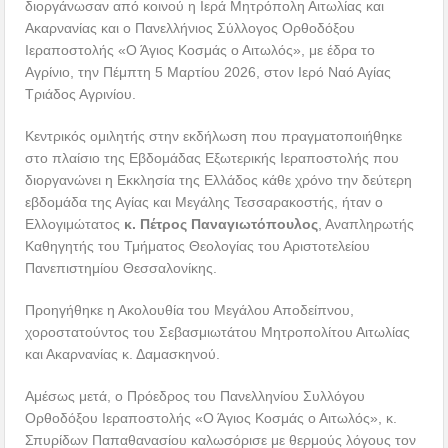
διοργάνωσαν από κοινού η Ιερά Μητρόπολη Αιτωλίας και
Ακαρνανίας και ο Πανελλήνιος Σύλλογος Ορθοδόξου
Ιεραποστολής «Ο Άγιος Κοσμάς ο Αιτωλός», με έδρα το
Αγρίνιο, την Πέμπτη 5 Μαρτίου 2026, στον Ιερό Ναό Αγίας
Τριάδος Αγρινίου.
Κεντρικός ομιλητής στην εκδήλωση που πραγματοποιήθηκε
στο πλαίσιο της Εβδομάδας Εξωτερικής Ιεραποστολής που
διοργανώνει η Εκκλησία της Ελλάδος κάθε χρόνο την δεύτερη
εβδομάδα της Αγίας και Μεγάλης Τεσσαρακοστής, ήταν ο
Ελλογιμώτατος
κ. Πέτρος Παναγιωτόπουλος
, Αναπληρωτής
Καθηγητής του Τμήματος Θεολογίας του Αριστοτελείου
Πανεπιστημίου Θεσσαλονίκης.
Προηγήθηκε η Ακολουθία του Μεγάλου Αποδείπνου,
χοροστατούντος του Σεβασμιωτάτου Μητροπολίτου Αιτωλίας
και Ακαρνανίας κ. Δαμασκηνού.
Αμέσως μετά, ο Πρόεδρος του Πανελληνίου Συλλόγου
Ορθοδόξου Ιεραποστολής «Ο Άγιος Κοσμάς ο Αιτωλός», κ.
Σπυρίδων Παπαθανασίου καλωσόρισε με θερμούς λόγους τον