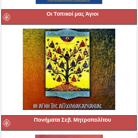
Οι Τοπικοί μας Άγιοι
Πονήματα Σεβ. Μητροπολίτου