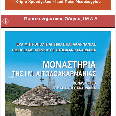
Προσκυνηματικός Οδηγός Ι.Μ.Α.Α