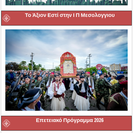
Το Άξιον Εστί στην Ι Π Μεσολογγιου
Επετειακό Πρόγραμμα 2026