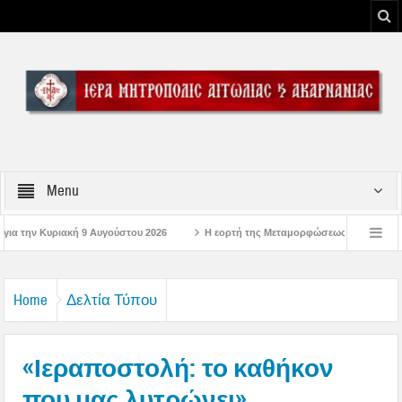
Menu
του 2026
Η εορτή της Μεταμορφώσεως του Σωτήρος Χριστού στην Ι. Μ. Αιτω
δηλώσεις στην Μπαμπίνη Αιτωλοακαρνανίας Μνημείο Πεσόντων Μπαμπινιωτών στην
Home
Δελτία Τύπου
«Ιεραποστολή: το καθήκον
που μας λυτρώνει»