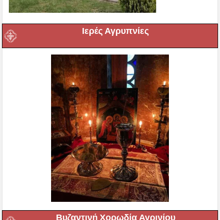
Ιερές Αγρυπνίες
Βυζαντινή Χορωδία Αγρινίου