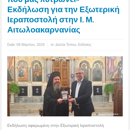
Εκδήλωση για την Εξωτερική
Ιεραποστολή στην Ι. Μ.
Αιτωλοακαρνανίας
Date:
06 Μαρτίου, 2026
in:
Δελτία Τύπου
,
Ειδήσεις
Εκδήλωση αφιερωμένη στην Εξωτερική Ιεραποστολή