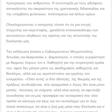
προορισμός του ανθρώπου. Η συνύπαρξη με τους αδελφούς
αποκαλύπτει την ακεραιότητα της χριστιανικής διδασκαλίας και
την υπέρβαση φυλετικών, πολιτισμικών και άλλων ορίων.
Ολοκληρώνοντας ο εισηγητής τόνισε ότι σε μια εποχή
σύγχυσης και καχυποψίας, χρειάζεται επανανακάλυψη των
αυτονόητων αληθειών της αγάπης και της αποστολής της
Εκκλησίας μας.
Την εκδήλωση έκλεισε ο Σεβασμιώτατος Μητροπολίτης
Αιτωλίας και Ακαρνανίας κ. Δαμασκηνός, ο οποίος ευχαρίστησε
με θερμούς λόγους τον κ. Καθηγητή για την συγκινητική ομιλία
του, αφού δεν μίλησε μόνο ως ακαδημαϊκός καθηγητής και
θεολόγος, αλλά και ως ιεραπόστολος και εργάτης του
ευαγγελίου.
«Όταν αυτές οι δύο ιδιότητες, της θεωρίας και της
πράξεως συνδυάζονται, τότε πραγματικά ο λόγος δεν είναι μόνο
μεστός, πλούσιος σε νοήματα, αλλά είναι ικανός να αφυπνίζει
συνειδήσεις και να μας προσφέρει την αυτοκριτική που όλοι
πρέπει να κάνουμε και ίσως και τον αυτοέλεγχο για το πώς
τελικά πιστεύουμε, ότι είναι η ζωή μας μέσα στην Εκκλησία και τί
είναι η Εκκλησία στο σύνολό της»
, ανέφερε χαρακτηριστικά.