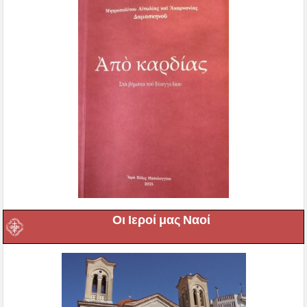
Οι Ιεροί μας Ναοί