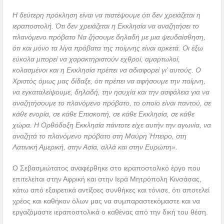
Η δεύτερη πρόκληση είναι να πιστέψουμε ότι δεν χρειάζεται η
ιεραποστολή. Ότι δεν χρειάζεται η Εκκλησία να αναζητήσει το
πλανόμενο πρόβατο Να ζήσουμε δηλαδή με μια ψευδαίσθηση,
ότι και μόνο τα λίγα πρόβατα της ποίμνης είναι αρκετά. Οι έξω
εύκολα μπορεί να χαρακτηριστούν εχθροί, αμαρτωλοί,
κολασμένοι και η Εκκλησία πρέπει να αδιαφορεί γι’ αυτούς. Ο
Χριστός όμως μας δίδαξε, ότι πρέπει να αφήσουμε την ποίμνη,
να εγκαταλείψουμε, δηλαδή, την ησυχία και την ασφάλεια για να
αναζητήσουμε το πλανόμενο πρόβατο, το οποίο είναι παντού, σε
κάθε ενορία, σε κάθε Επισκοπή, σε κάθε Εκκλησία, σε κάθε
χώρα. Η Ορθόδοξη Εκκλησία πάντοτε είχε αυτήν την αγωνία, να
αναζητά το πλανόμενο πρόβατο στη Μαύρη Ήπειρο, στη
Λατινική Αμερική, στην Ασία, αλλά και στην Ευρώπη».
Ο Σεβασμιώτατος αναφέρθηκε στο ιεραποστολικό έργο που
επιτελείται στην Αφρική και στην Ιερά Μητρόπολη Κινσάσας,
κάτω από εξαιρετικά αντίξοες συνθήκες και τόνισε, ότι αποτελεί
χρέος και καθήκον όλων μας να συμπαραστεκόμαστε και να
εργαζόμαστε ιεραποστολικά ο καθένας από την δική του θέση.