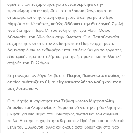
ομιλητή, τον ευχαρίστησε γιατί ανταποκρίθηκε στην
πρόσκληση και αναφέρθηκε στο πλούσιο βιογραφικό του
σημείωμα και στην στενή σχέση που διατηρεί με την Ιερά
Μητρόπολη Κινσάσας, καθώς διδάσκει στην Θεολογική Σχολή
που διατηρεί η Ιερά Μητρόπολη στην Ιερά Μονή Οσίου
Αθανασίου του Αθωνίτου στην Κινσάσα. Ο κ. Παπαθανασίου
ευχαρίστησε επίσης τον Σεβασμιώτατο Ποιμενάρχη μας κ.
Δαμασκηνό για το ενδιαφέρον που επιδεικνύει για το έργο της
εξωτερικής ιεραποστολής και για την έμπρακτη και πολλαπλή
στήριξη του Συλλόγου.
Στη συνέχει τον λόγο έλαβε ο κ.
Πέτρος Παναγιωτόπουλος
, ο
οποίος ανέπτυξε το θέμα:
«Ιεραποστολή: το καθήκον που
μας λυτρώνει».
Ο ομιλητής ευχαρίστησε τον Σεβασμιώτοτο Μητροπολίτη
Αιτωλίας και Ακαρνανίας κ. Δαμασκηνό για την πρόσκληση να
μιλήσει για ένα θέμα, που ιδιαιτέρως αγαπά και τον συγκινεί
πολύ. Επίσης, ευχαρίστησε θερμά τον Πρόεδρο και τα εκλεκτά
μέλη του Συλλόγου, αλλά και όλους όσοι βρέθηκαν στο Ναό