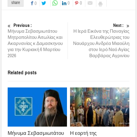
share
0
0
0
Previous :
Next :
Μήνυμα Σεβασμιωτάτου
Η Ιερά Εικόνα της Παναγίας
Μητροπολίτου Αιτωλίας και
Ελευθερώτριας του
Ακαρνανίας κ Δαμασκηνου
Ναυάρχου Ανδρέα Μιαούλη
για την Κυριακή 6 Μαρτίου
στον Ιερό Ναό Αγίας
2026
Βαρβάρας Αγρινίου
Related posts
Μήνυμα Σεβασμιωτάτου
Η εορτή της