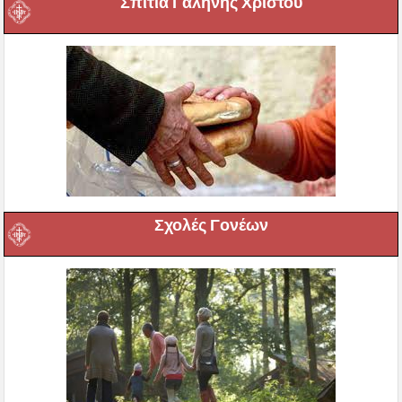
Σπίτια Γαλήνης Χριστού
Σχολές Γονέων