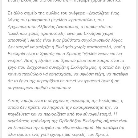
Σε άλλο σημείο της ομιλίας του ανέφερε:
«Διασώζεται ένας
λόγος του μακαριστού μεγάλου ιεραποστόλου, του
Αρχιεπισκόπου Αλβανίας Αναστασίου, ο οποίος είπε ότι
“Εκκλησία χωρίς ιεραποστολή, είναι μια Εκκλησία χωρίς
αποστολή”. Αυτός είναι ένας βαθύτατα συγκλονιστικός λόγος.
Δεν μπορεί να υπάρξει η Εκκλησία χωρίς ιεραποστολή, γιατί η
Εκκλησία είναι ο Χριστός και ο Χριστός “εξήλθε νικών και ίνα
νικήσει”. Αυτή η έξοδος του Χριστού μέσα στον κόσμο είναι το
έργο που διαχρονικά συνεχίζει η Εκκλησία μας, η οποία δεν έχει
κανένα περιθώριο να εφησυχάσει, να υψώσει τείχη, να πιστέψει
ότι το έργο της περιορίζεται σε στενά γεωγραφικά όρια ή σε
συγκεκριμένο αριθμό προσώπων.
Αυτός νομίζω είναι ο σύγχρονος πειρασμός της Εκκλησίας, η
οποία δεν πρέπει να λησμονεί την οικουμενικότητά της, να
παγιδεύεται και να περιορίζεται από τον εθνοφυλετισμό. Η
μεγαλύτερη πρόκληση της Ορθοδόξου Εκκλησίας σήμερα είναι
να ξεπεράσει την παγίδα του εθνοφυλετισμού. Να πιστέψει ότι
όλοι είμαστε ένα, γιατί έχουμε μία κεφαλή, τον Χριστό.