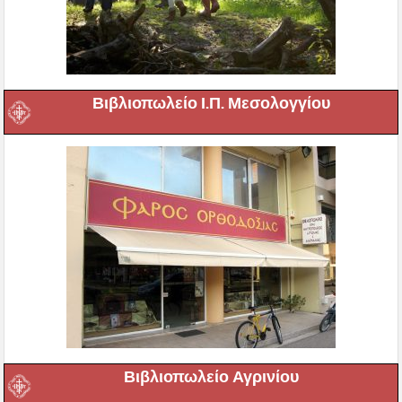
Βιβλιοπωλείο Ι.Π. Μεσολογγίου
Βιβλιοπωλείο Αγρινίου