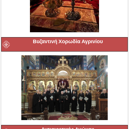
Βυζαντινή Χορωδία Αγρινίου