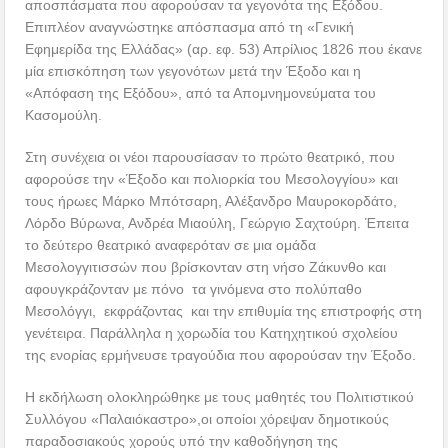
αποσπάσματα που αφορούσαν τα γεγονότα της Εξόδου.
Επιπλέον αναγνώστηκε απόσπασμα από τη «Γενική
Εφημερίδα της Ελλάδας» (αρ. εφ. 53) Απρίλιος 1826 που έκανε
μία επισκόπηση των γεγονότων μετά την Έξοδο και η
«Απόφαση της Εξόδου», από τα Απομνημονεύματα του
Κασομούλη.
Στη συνέχεια οι νέοι παρουσίασαν το πρώτο θεατρικό, που
αφορούσε την «Έξοδο και πολιορκία του Μεσολογγίου» και
τους ήρωες Μάρκο Μπότσαρη, Αλέξανδρο Μαυροκορδάτο,
Λόρδο Βύρωνα, Ανδρέα Μιαούλη, Γεώργιο Σαχτούρη. Έπειτα
το δεύτερο θεατρικό αναφερόταν σε μια ομάδα
Μεσολογγιτισσών που βρίσκονταν στη νήσο Ζάκυνθο και
αφουγκράζονταν με πόνο τα γινόμενα στο πολύπαθο
Μεσολόγγι, εκφράζοντας και την επιθυμία της επιστροφής στη
γενέτειρα. Παράλληλα η χορωδία του Κατηχητικού σχολείου
της ενορίας ερμήνευσε τραγούδια που αφορούσαν την Έξοδο.
Η εκδήλωση ολοκληρώθηκε με τους μαθητές του Πολιτιστικού
Συλλόγου «Παλαιόκαστρο»,οι οποίοι χόρεψαν δημοτικούς
παραδοσιακούς χορούς υπό την καθοδήγηση της