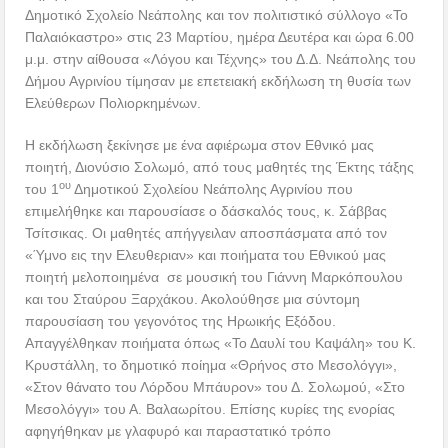
Δημοτικό Σχολείο Νεάπολης και τον πολιτιστικό σύλλογο «Το
Παλαιόκαστρο» στις 23 Μαρτίου, ημέρα Δευτέρα και ώρα 6.00
μ.μ. στην αίθουσα «Λόγου και Τέχνης» του Δ.Δ. Νεάπολης του
Δήμου Αγρινίου τίμησαν με επετειακή εκδήλωση τη θυσία των
Ελεύθερων Πολιορκημένων.
Η εκδήλωση ξεκίνησε με ένα αφιέρωμα στον Εθνικό μας
ποιητή, Διονύσιο Σολωμό, από τους μαθητές της Έκτης τάξης
ου
του 1
Δημοτικού Σχολείου Νεάπολης Αγρινίου που
επιμελήθηκε και παρουσίασε ο δάσκαλός τους, κ. Σάββας
Τσίτσικας. Οι μαθητές απήγγειλαν αποσπάσματα από τον
«Ύμνο εις την Ελευθεριαν» και ποιήματα του Εθνικού μας
ποιητή μελοποιημένα σε μουσική του Γιάννη Μαρκόπουλου
και του Σταύρου Ξαρχάκου. Ακολούθησε μια σύντομη
παρουσίαση του γεγονότος της Ηρωικής Εξόδου.
Απαγγέλθηκαν ποιήματα όπως «Το Δαυλί του Καψάλη» του Κ.
Κρυστάλλη, το δημοτικό ποίημα «Θρήνος στο Μεσολόγγι»,
«Στον θάνατο του Λόρδου Μπάυρον» του Δ. Σολωμού, «Στο
Μεσολόγγι» του Α. Βαλαωρίτου. Επίσης κυρίες της ενορίας
αφηγήθηκαν με γλαφυρό και παραστατικό τρόπο