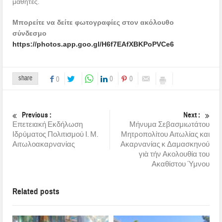
μαθητές.
Μπορείτε να δείτε φωτογραφίες στον ακόλουθο
σύνδεσμο
https://photos.app.goo.gl/H6f7EAfXBKPoPVCe6
share
0
0
0
Previous :
Next :
Επετειακή Εκδήλωση
Μήνυμα Σεβασμιωτάτου
Ιδρύματος Πολιτισμού Ι. Μ.
Μητροπολίτου Αιτωλίας και
Αιτωλοακαρνανίας
Ακαρνανίας κ Δαμασκηνού
γιὰ τήν Ακολουθία του
Ακαθίστου Ύμνου
Related posts