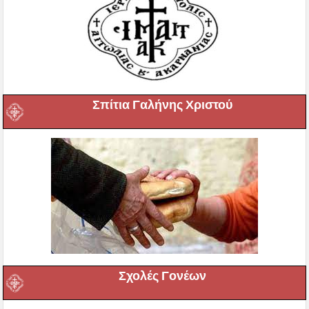
Σπίτια Γαλήνης Χριστού
Σχολές Γονέων