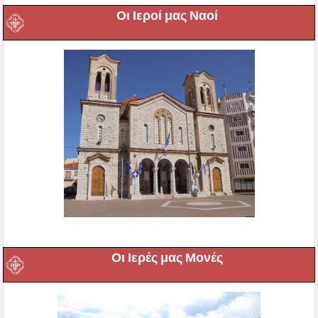
Οι Ιεροί μας Ναοί
Οι Ιερές μας Μονές