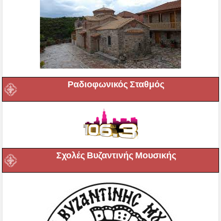
Ραδιοφωνικός Σταθμός
Σχολές Βυζαντινής Μουσικής