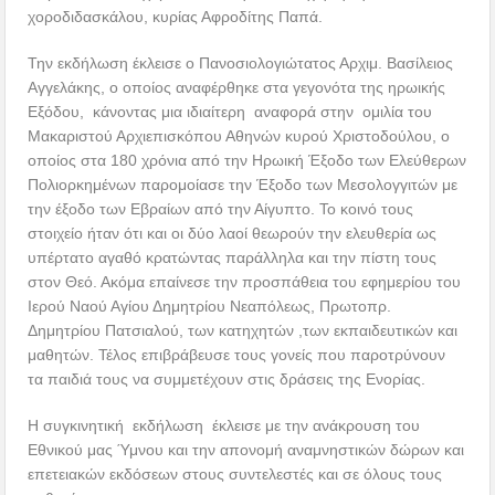
χοροδιδασκάλου, κυρίας Αφροδίτης Παπά.
Την εκδήλωση έκλεισε ο Πανοσιολογιώτατος Αρχιμ. Βασίλειος
Αγγελάκης, ο οποίος αναφέρθηκε στα γεγονότα της ηρωικής
Εξόδου, κάνοντας μια ιδιαίτερη αναφορά στην ομιλία του
Μακαριστού Αρχιεπισκόπου Αθηνών κυρού Χριστοδούλου, ο
οποίος στα 180 χρόνια από την Ηρωική Έξοδο των Ελεύθερων
Πολιορκημένων παρομοίασε την Έξοδο των Μεσολογγιτών με
την έξοδο των Εβραίων από την Αίγυπτο. Το κοινό τους
στοιχείο ήταν ότι και οι δύο λαοί θεωρούν την ελευθερία ως
υπέρτατο αγαθό κρατώντας παράλληλα και την πίστη τους
στον Θεό. Ακόμα επαίνεσε την προσπάθεια του εφημερίου του
Ιερού Ναού Αγίου Δημητρίου Νεαπόλεως, Πρωτοπρ.
Δημητρίου Πατσιαλού, των κατηχητών ,των εκπαιδευτικών και
μαθητών. Τέλος επιβράβευσε τους γονείς που παροτρύνουν
τα παιδιά τους να συμμετέχουν στις δράσεις της Ενορίας.
Η συγκινητική εκδήλωση έκλεισε με την ανάκρουση του
Εθνικού μας Ύμνου και την απονομή αναμνηστικών δώρων και
επετειακών εκδόσεων στους συντελεστές και σε όλους τους