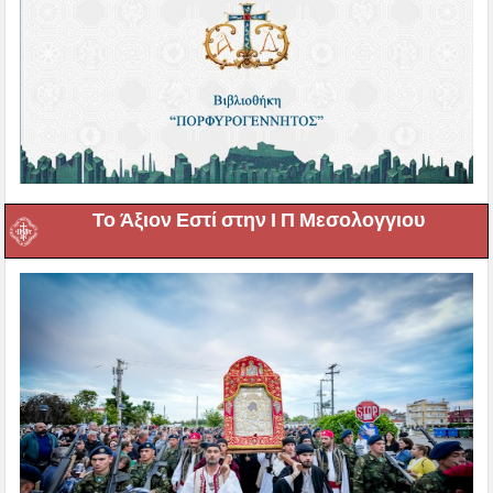
Το Άξιον Εστί στην Ι Π Μεσολογγιου