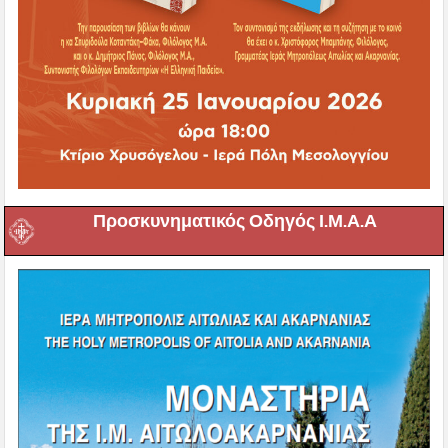
Προσκυνηματικός Οδηγός Ι.Μ.Α.Α