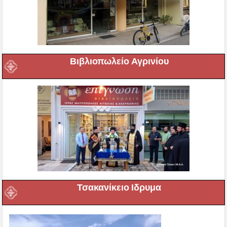
Βιβλιοπωλείο Αγρινίου
Τσακανίκειο Ιδρυμα