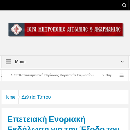
Menu
 Περίοδος Κοριτσιών Γυμνασίου
Παρακλήσεις πρώτης εβδομάδος Δεκαπεντα
ου Μεσολογγίου
Μήνυμα Σεβασμιωτάτου Μητροπολίτου Αιτωλίας και Ακαρναν
Home
Δελτία Τύπου
Επετειακή Ενοριακή
Εκδήλωση για την Έξοδο του