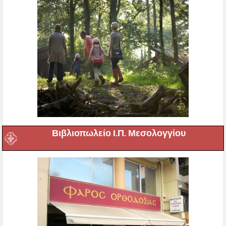
Βιβλιοπωλείο Ι.Π. Μεσολογγίου