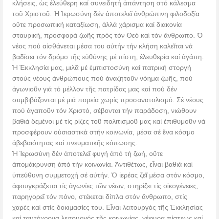
κλήσεις, ὡς ἐλεύθερη καί συνειδητή ἀπάντηση στό κάλεσμα
τοῦ Χριστοῦ. Ἡ Ἱερωσύνη δέν ἀποτελεῖ ἀνθρώπινη φιλοδοξία
οὔτε προσωπική καταξίωση, ἀλλά χάρισμα καί διακονία
σταυρική, προσφορά ζωῆς πρός τόν Θεό καί τόν ἄνθρωπο. Ὁ
νέος πού αἰσθάνεται μέσα του αὐτήν τήν κλήση καλεῖται νά
βαδίσει τόν δρόμο τῆς εὐθύνης μέ πίστη, ἐλευθερία καί ἀγάπη.
Ἡ Ἐκκλησία μας, μιλᾶ μέ ἐμπιστοσύνη καί πατρική στοργή
στούς νέους ἀνθρώπους πού ἀναζητοῦν νόημα ζωῆς, πού
ἀγωνιοῦν γιά τό μέλλον τῆς πατρίδας μας καί πού δέν
συμβιβάζονται μέ μιά πορεία χωρίς προσανατολισμό. Σέ νέους
πού ἀγαποῦν τόν Χριστό, σέβονται τήν παράδοση, νιώθουν
βαθιά δεμένοι μέ τίς ρίζες τοῦ πολιτισμοῦ μας καί ἐπιθυμοῦν νά
προσφέρουν οὐσιαστικά στήν κοινωνία, μέσα σέ ἕνα κόσμο
ἀβεβαιότητας καί πνευματικῆς κόπωσης.
Ἡ Ἱερωσύνη δέν ἀποτελεῖ φυγή ἀπό τή ζωή, οὔτε
ἀπομάκρυνση ἀπό τήν κοινωνία. Ἀντιθέτως, εἶναι βαθιά καί
ὑπεύθυνη συμμετοχή σέ αὐτήν. Ὁ ἱερέας ζεῖ μέσα στόν κόσμο,
ἀφουγκράζεται τίς ἀγωνίες τῶν νέων, στηρίζει τίς οἰκογένειες,
παρηγορεῖ τόν πόνο, στέκεται δίπλα στόν ἄνθρωπο, στίς
χαρές καί στίς δοκιμασίες του. Εἶναι λειτουργός τῆς Ἐκκλησίας
καί ταυτόχρονα λειτουργός τῆς κοινωνίας, γέφυρα πίστεως καί