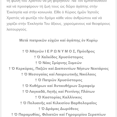
τή φωνή τοῦ Χριστοῦ νά μή φοβηθοῦν. Νά Τόν ἐμπιστευθοῦν
καί νά προσφέρουν τή ζωή τους ὡς δῶρο ἀγάπης στήν
Ἐκκλησία καί στήν κοινωνία. Εἴθε ὁ Κύριος ἡμῶν Ἰησοῦς
Χριστός νά φωτίζει τόν δρόμο κάθε νέου ἀνθρώπου καί νά
χαρίζει στήν Ἐκκλησία Του ἄξιους, χαρούμενους καί θεοφόρους
λειτουργούς.
Μετά πατρικῶν εὐχῶν καί ἀγάπης ἐν Κυρίῳ
† Ὁ Ἀθηνῶν Ι Ε Ρ Ω Ν Υ Μ Ο Σ, Πρόεδρος
† Ὁ Χαλκίδος Χρυσόστομος
† Ὁ Νέας Σμύρνης Συμεών
† Ὁ Κερκύρας, Παξῶν καί Διαποντίων Νήσων Νεκτάριος
† Ὁ Μεσογαίας καί Λαυρεωτικῆς Νικόλαος
† Ὁ Πατρῶν Χρυσόστομος
† Ὁ Κυθήρων καί Ἀντικυθήρων Σεραφείμ
† Ὁ Λαγκαδᾶ, Λητῆς καί Ρεντίνης Πλάτων
† Ὁ Καστορίας Καλλίνικος
† Ὁ Πολυανῆς καί Κιλκισίου Βαρθολομαῖος
† Ὁ Δράμας Δωρόθεος
† Ὁ Παραμυθίας, Φιλιατῶν καί Γηρομερίου Σεραπίων