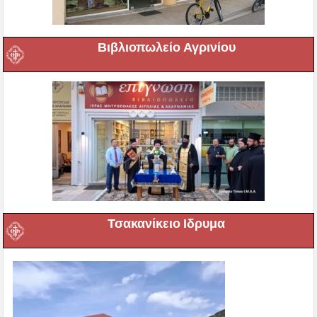
Βιβλιοπωλείο Αγρινίου
Τσακανίκειο Ιδρυμα