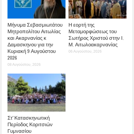
Μήνυμα Σεβασμιωτάτου
Η εορτή της
Μητροπολίτου Αιτωλίας
Μεταμορφώσεως του
και Ακαρνανίας κ
Σωτήρος Χριστού στην Ι.
Δαμασκηνου για την
Μ. Αιτωλοακαρνανίας
Κυριακή 9 Αυγούστου
06 Αυγούστου, 2026
2026
08 Αυγούστου, 2026
Στ’ Κατασκηνωτική
Περίοδος Κοριτσιών
Γυμνασίου