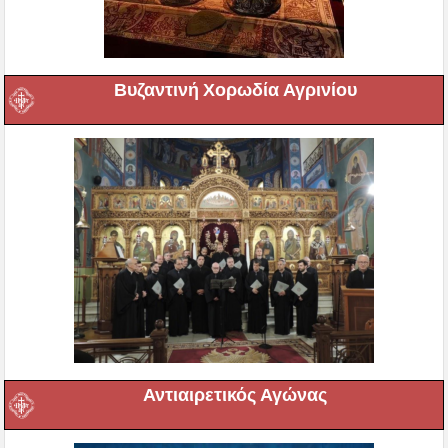
Βυζαντινή Χορωδία Αγρινίου
Αντιαιρετικός Αγώνας