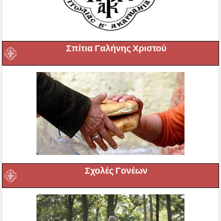
Σπίτια Γαλήνης Χριστού
Σχολές Γονέων