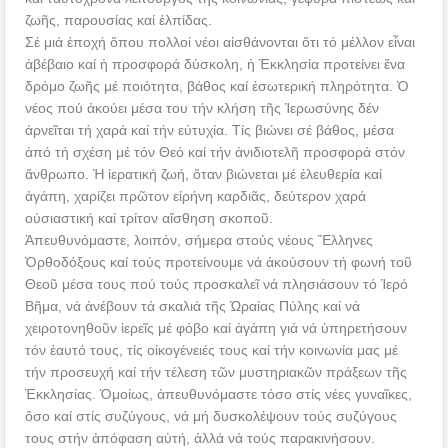
ζωῆς, παρουσίας καί ἐλπίδας.
Σέ μιά ἐποχή ὅπου πολλοί νέοι αἰσθάνονται ὅτι τό μέλλον εἶναι
ἀβέβαιο καί ἡ προσφορά δύσκολη, ἡ Ἐκκλησία προτείνει ἕνα
δρόμο ζωῆς μέ ποιότητα, βάθος καί ἐσωτερική πληρότητα. Ὁ
νέος πού ἀκούει μέσα του τήν κλήση τῆς Ἱερωσύνης δέν
ἀρνεῖται τή χαρά καί τήν εὐτυχία. Τίς βιώνει σέ βάθος, μέσα
ἀπό τή σχέση μέ τόν Θεό καί τήν ἀνιδιοτελῆ προσφορά στόν
ἄνθρωπο. Ἡ ἱερατική ζωή, ὅταν βιώνεται μέ ἐλευθερία καί
ἀγάπη, χαρίζει πρῶτον εἰρήνη καρδιᾶς, δεύτερον χαρά
οὐσιαστική καί τρίτον αἴσθηση σκοποῦ.
Ἀπευθυνόμαστε, λοιπόν, σήμερα στούς νέους Ἕλληνες
Ὀρθοδόξους καί τούς προτείνουμε νά ἀκούσουν τή φωνή τοῦ
Θεοῦ μέσα τους πού τούς προσκαλεῖ νά πλησιάσουν τό Ἱερό
Βῆμα, νά ἀνέβουν τά σκαλιά τῆς Ὡραίας Πύλης καί νά
χειροτονηθοῦν ἱερεῖς μέ φόβο καί ἀγάπη γιά νά ὑπηρετήσουν
τόν ἑαυτό τους, τίς οἰκογένειές τους καί τήν κοινωνία μας μέ
τήν προσευχή καί τήν τέλεση τῶν μυστηριακῶν πράξεων τῆς
Ἐκκλησίας. Ὁμοίως, ἀπευθυνόμαστε τόσο στίς νέες γυναῖκες,
ὅσο καί στίς συζύγους, νά μή δυσκολέψουν τούς συζύγους
τους στήν ἀπόφαση αὐτή, ἀλλά νά τούς παρακινήσουν.