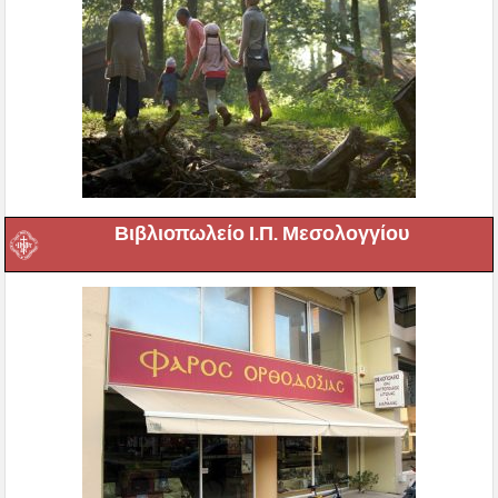
Βιβλιοπωλείο Ι.Π. Μεσολογγίου