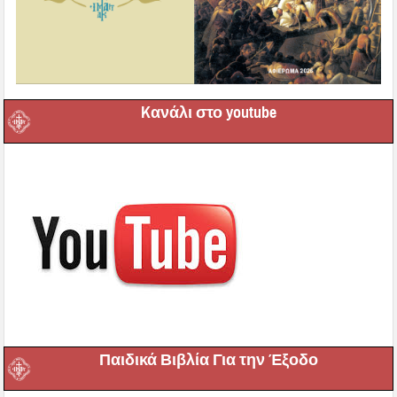
Kανάλι στο youtube
Παιδικά Βιβλία Για την Έξοδο