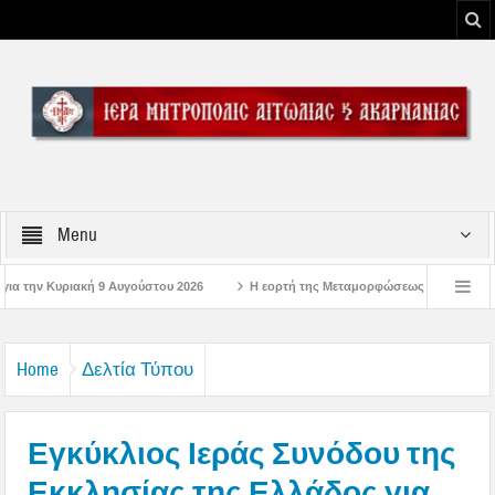
Menu
ου 2026
Η εορτή της Μεταμορφώσεως του Σωτήρος Χριστού στην Ι. Μ. Αιτωλ
ηλώσεις στην Μπαμπίνη Αιτωλοακαρνανίας Μνημείο Πεσόντων Μπαμπινιωτών στην 
Home
Δελτία Τύπου
Εγκύκλιος Ιεράς Συνόδου της
Εκκλησίας της Ελλάδος για