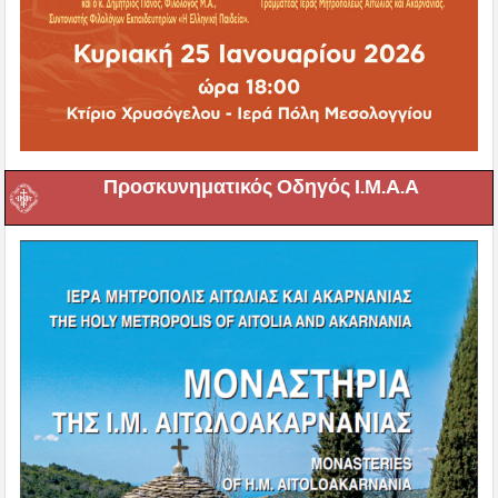
Προσκυνηματικός Οδηγός Ι.Μ.Α.Α