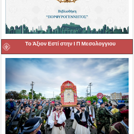
Το Άξιον Εστί στην Ι Π Μεσολογγιου