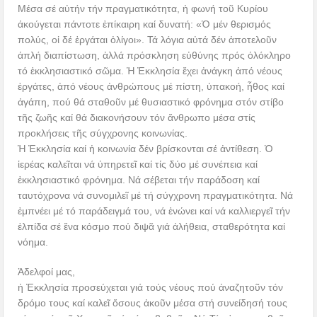
Μέσα σέ αὐτήν τήν πραγματικότητα, ἡ φωνή τοῦ Κυρίου
ἀκούγεται πάντοτε ἐπίκαιρη καί δυνατή: «Ὁ μέν θερισμός
πολύς, οἱ δέ ἐργάται ὀλίγοι». Τά λόγια αὐτά δέν ἀποτελοῦν
ἁπλή διαπίστωση, ἀλλά πρόσκληση εὐθύνης πρός ὁλόκληρο
τό ἐκκλησιαστικό σῶμα. Ἡ Ἐκκλησία ἔχει ἀνάγκη ἀπό νέους
ἐργάτες, ἀπό νέους ἀνθρώπους μέ πίστη, ὑπακοή, ἦθος καί
ἀγάπη, πού θά σταθοῦν μέ θυσιαστικό φρόνημα στόν στίβο
τῆς ζωῆς καί θά διακονήσουν τόν ἄνθρωπο μέσα στίς
προκλήσεις τῆς σύγχρονης κοινωνίας.
Ἡ Ἐκκλησία καί ἡ κοινωνία δέν βρίσκονται σέ ἀντίθεση. Ὁ
ἱερέας καλεῖται νά ὑπηρετεῖ καί τίς δύο μέ συνέπεια καί
ἐκκλησιαστικό φρόνημα. Νά σέβεται τήν παράδοση καί
ταυτόχρονα νά συνομιλεῖ μέ τή σύγχρονη πραγματικότητα. Νά
ἐμπνέει μέ τό παράδειγμά του, νά ἑνώνει καί νά καλλιεργεῖ τήν
ἐλπίδα σέ ἕνα κόσμο πού διψᾶ γιά ἀλήθεια, σταθερότητα καί
νόημα.
Ἀδελφοί μας,
ἡ Ἐκκλησία προσεύχεται γιά τούς νέους πού ἀναζητοῦν τόν
δρόμο τους καί καλεῖ ὅσους ἀκοῦν μέσα στή συνείδησή τους