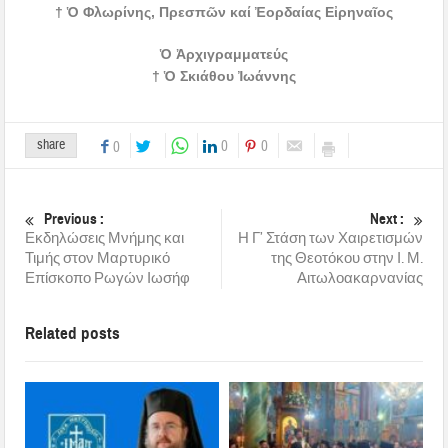
† Ὁ Φλωρίνης, Πρεσπῶν καί Ἐορδαίας Εἰρηναῖος
Ὁ Ἀρχιγραμματεύς
† Ὁ Σκιάθου Ἰωάννης
share
0
0
0
Previous :
Next :
Εκδηλώσεις Μνήμης και
Η Γ’ Στάση των Χαιρετισμών
Τιμής στον Μαρτυρικό
της Θεοτόκου στην Ι. Μ.
Επίσκοπο Ρωγών Ιωσήφ
Αιτωλοακαρνανίας
Related posts