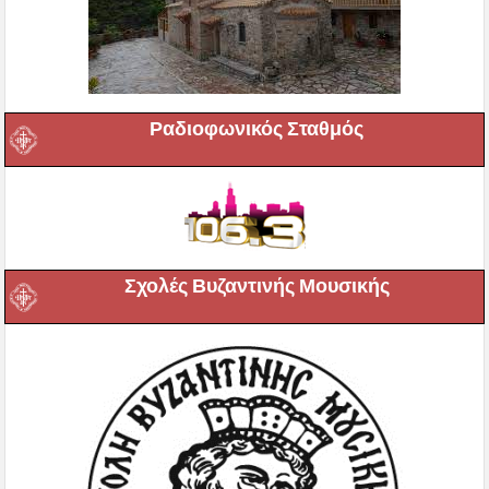
Ραδιοφωνικός Σταθμός
Σχολές Βυζαντινής Μουσικής