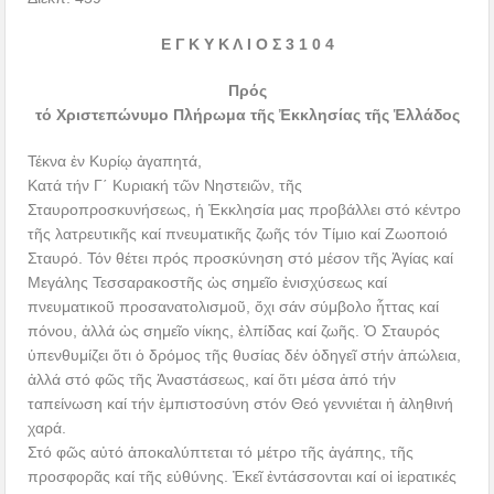
Ε Γ Κ Υ Κ Λ Ι Ο Σ 3 1 0 4
Πρός
τό Χριστεπώνυμο Πλήρωμα
τῆς Ἐκκλησίας τῆς Ἑλλάδος
Τέκνα ἐν Κυρίῳ ἀγαπητά,
Κατά τήν Γ΄ Κυριακή τῶν Νηστειῶν, τῆς
Σταυροπροσκυνήσεως, ἡ Ἐκκλησία μας προβάλλει στό κέντρο
τῆς λατρευτικῆς καί πνευματικῆς ζωῆς τόν Τίμιο καί Ζωοποιό
Σταυρό. Τόν θέτει πρός προσκύνηση στό μέσον τῆς Ἁγίας καί
Μεγάλης Τεσσαρακοστῆς ὡς σημεῖο ἐνισχύσεως καί
πνευματικοῦ προσανατολισμοῦ, ὄχι σάν σύμβολο ἧττας καί
πόνου, ἀλλά ὡς σημεῖο νίκης, ἐλπίδας καί ζωῆς. Ὁ Σταυρός
ὑπενθυμίζει ὅτι ὁ δρόμος τῆς θυσίας δέν ὁδηγεῖ στήν ἀπώλεια,
ἀλλά στό φῶς τῆς Ἀναστάσεως, καί ὅτι μέσα ἀπό τήν
ταπείνωση καί τήν ἐμπιστοσύνη στόν Θεό γεννιέται ἡ ἀληθινή
χαρά.
Στό φῶς αὐτό ἀποκαλύπτεται τό μέτρο τῆς ἀγάπης, τῆς
προσφορᾶς καί τῆς εὐθύνης. Ἐκεῖ ἐντάσσονται καί οἱ ἱερατικές