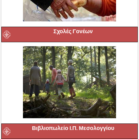
Σχολές Γονέων
Βιβλιοπωλείο Ι.Π. Μεσολογγίου