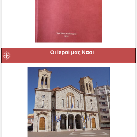
Οι Ιεροί μας Ναοί