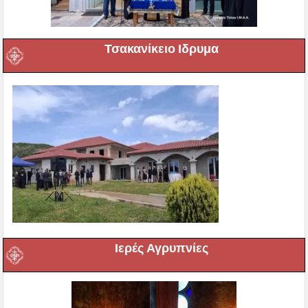
Τσακανίκειο Ιδρυμα
Ιερές Αγρυπνίες