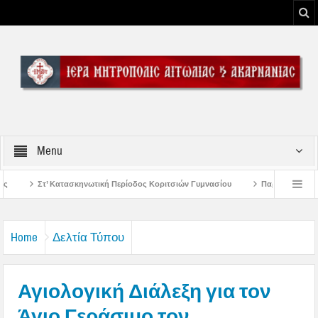
Menu
ή Περίοδος Κοριτσιών Γυμνασίου
Παρακλήσεις πρώτης εβδομάδος Δεκαπεντα
του Μεσολογγίου
Μήνυμα Σεβασμιωτάτου Μητροπολίτου Αιτωλίας και Ακαρναν
Home
Δελτία Τύπου
Αγιολογική Διάλεξη για τον
Άγιο Γεράσιμο τον