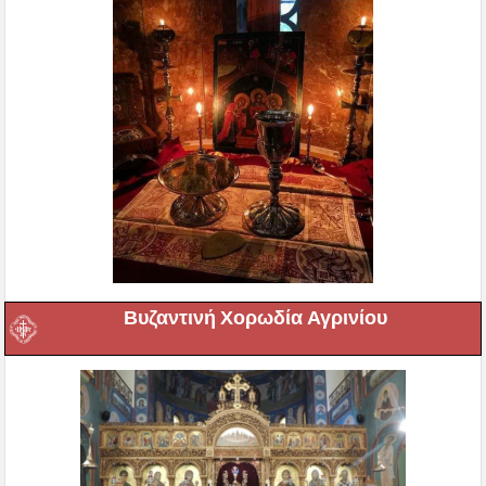
Βυζαντινή Χορωδία Αγρινίου