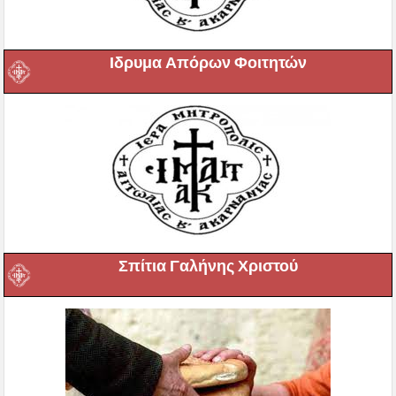
Ιδρυμα Απόρων Φοιτητών
Σπίτια Γαλήνης Χριστού