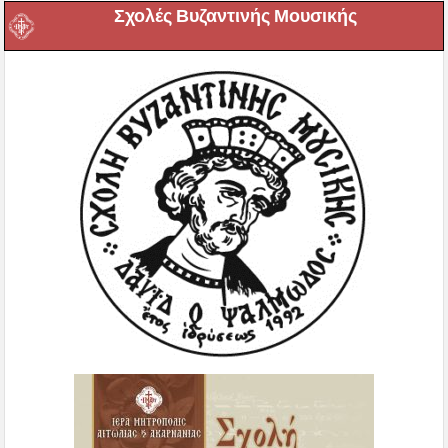
Σχολές Βυζαντινής Μουσικής