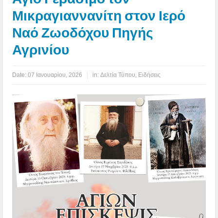
Μικραγιαννανίτη στον Ιερό
Ναό Ζωοδόχου Πηγής
Αγρινίου
Date:
07 Ιανουαρίου, 2026
in:
Δελτία Τύπου
,
Ειδήσεις