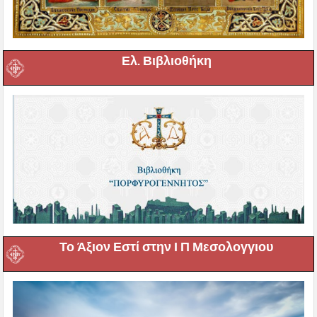
Ελ. Βιβλιοθήκη
Το Άξιον Εστί στην Ι Π Μεσολογγιου