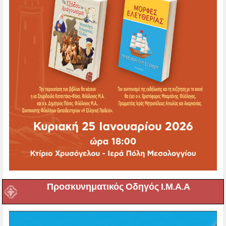
Προσκυνηματικός Οδηγός Ι.Μ.Α.Α