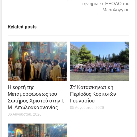
την ηρωική ΕΞΟΔΟ του
Μεσολογγίου
Related posts
Η εορτή της
Στ’ Κατασκηνωτική
Μεταμορφώσεως του
Περίοδος Κοριτσιών
Σωτήρος Χριστού στην Ι.
Γυμνασίου
Μ. Αιτωλοακαρνανίας
05 Αυγούστου, 2026
06 Αυγούστου, 2026