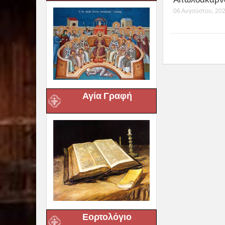
06 Αυγούστου, 20
Αγία Γραφή
Εορτολόγιο