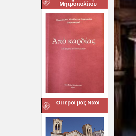
Μητροπολίτου
Οι Ιεροί μας Ναοί