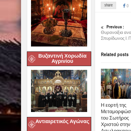
share
0
Previous :
Θυρανοίξια ανακ
Σπυρίδωνος Ι. 
Related posts
Βυζαντινή Χορωδία
Αγρινίου
Η εορτή της
Μεταμορφώσ
του Σωτήρος
Αντιαιρετικός Αγώνας
Χριστού στην 
Αιτωλοακαρν