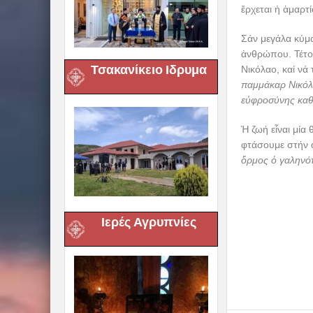
ἔρχεται ἡ ἁμαρτ
Σάν μεγάλα κύμα
ἀνθρώπου. Τέτο
Τσακανίκειο Ιδρυμα
Νικόλαο, καί νά
παμμάκαρ Νικόλα
εὐφροσύνης κα
Ἡ ζωή εἶναι μία
φτάσουμε στήν ἀ
ὅρμος ὁ γαληνότ
Ιερές Αγρυπνίες