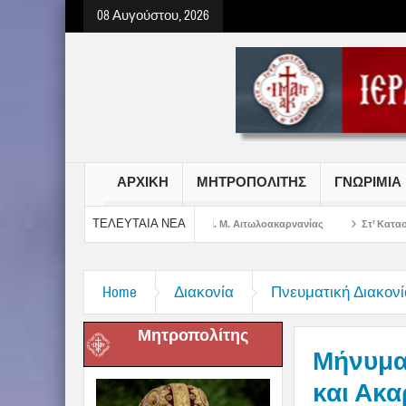
08 Αυγούστου, 2026
ΑΡΧΙΚΗ
ΜΗΤΡΟΠΟΛΙΤΗΣ
ΓΝΩΡΙΜΙΑ
ΤΕΛΕΥΤΑΙΑ ΝΕΑ
 Σωτήρος Χριστού στην Ι. Μ. Αιτωλοακαρνανίας
Στ’ Κατασκηνωτική Περίοδ
Home
Διακονία
Πνευματική Διακονί
Μητροπολίτης
Μήνυμα
και Ακα