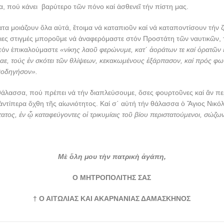
ία, πού κάνει βαρύτερο τῶν πόνο καί ἀσθενεῖ τήν πίστη μας.
τα μοιάζουν ὅλα αὐτά, ἔτοιμα νά καταπιοῦν καί νά καταποντίσουν τήν 
ιες στιγμές μποροῦμε νά ἀναφερόμαστε στόν Προστάτη τῶν ναυτικῶν, 
 τόν ἐπικαλούμαστε
«νίκης λαοῦ φερώνυμε, κατ΄ ἀοράτων τε καί ὁρατῶν
ε, τούς ἐν σκότει τῶν θλίψεων, κεκακωμένους ἐξάρπασον, καί πρός φω
θοδηγήσον».
 θάλασσα, πού πρέπει νά τήν διαπλεύσουμε, ὅσες φουρτοῦνες καί ἄν πε
ντίπερα ὄχθη τῆς αἰωνιότητος. Καί σ΄ αὐτή τήν θάλασσα ὁ Ἅγιος Νικόλ
ατος, ἐν ᾧ καταφεύγοντες οἱ τρικυμίαις τοῦ βίου περιστατούμενοι, σώζω
Μὲ ὅλη μου τὴν πατρικὴ ἀγάπη,
Ο ΜΗΤΡΟΠΟΛΙΤΗΣ ΣΑΣ
† Ο ΑΙΤΩΛΙΑΣ ΚΑΙ ΑΚΑΡΝΑΝΙΑΣ ΔΑΜΑΣΚΗΝΟΣ