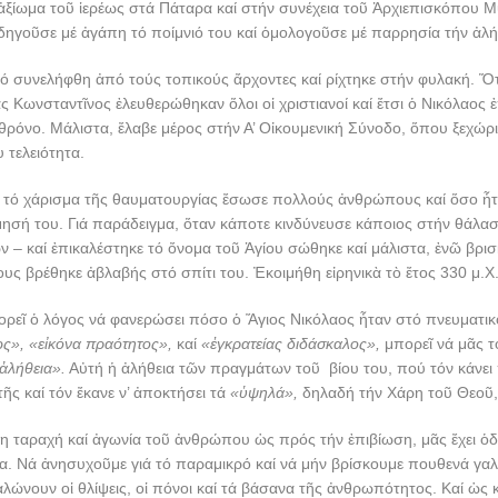
ό ἀξίωμα τοῦ ἱερέως στά Πάταρα καί στήν συνέχεια τοῦ Ἀρχιεπισκόπου 
ηγοῦσε μέ ἀγάπη τό ποίμνιό του καί ὁμολογοῦσε μέ παρρησία τήν ἀλή
τό συνελήφθη ἀπό τούς τοπικούς ἄρχοντες καί ρίχτηκε στήν φυλακή. Ὅ
ς Κωνσταντῖνος ἐλευθερώθηκαν ὅλοι οἱ χριστιανοί καί ἔτσι ὁ Νικόλαος
θρόνο. Μάλιστα, ἔλαβε μέρος στήν Α’ Οἰκουμενική Σύνοδο, ὅπου ξεχώρι
υ τελειότητα.
έ τό χάρισμα τῆς θαυματουργίας ἔσωσε πολλούς ἀνθρώπους καί ὅσο ἦτ
ίμησή του. Γιά παράδειγμα, ὅταν κάποτε κινδύνευσε κάποιος στήν θάλα
– καί ἐπικαλέστηκε τό ὄνομα τοῦ Ἁγίου σώθηκε καί μάλιστα, ἐνῶ βρι
υς βρέθηκε ἀβλαβής στό σπίτι του. Ἐκοιμήθη εἰρηνικὰ τὸ ἔτος 330 μ.Χ
ορεῖ ὁ λόγος νά φανερώσει πόσο ὁ Ἅγιος Νικόλαος ἦταν στό πνευματικ
ως», «εἰκόνα πραότητος»,
καί
«ἐγκρατείας διδάσκαλος»,
μπορεῖ νά μᾶς 
ἀλήθεια».
Αὐτή ἡ ἀλήθεια τῶν πραγμάτων τοῦ βίου του, πού τόν κάνε
τῆς καί τόν ἔκανε ν’ ἀποκτήσει τά
«ὑψηλά»,
δηλαδή τήν Χάρη τοῦ Θεοῦ,
η ταραχή καί ἀγωνία τοῦ ἀνθρώπου ὡς πρός τήν ἐπιβίωση, μᾶς ἔχει ὁδ
α. Νά ἀνησυχοῦμε γιά τό παραμικρό καί νά μήν βρίσκουμε πουθενά γαλή
λώνουν οἱ θλίψεις, οἱ πόνοι καί τά βάσανα τῆς ἀνθρωπότητος. Καί ὡς