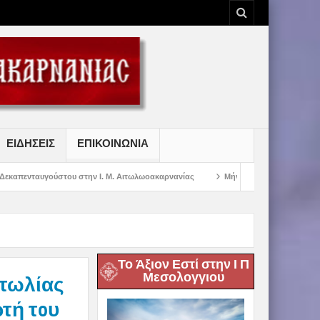
ΕΙΔΗΣΕΙΣ
ΕΠΙΚΟΙΝΩΝΙΑ
 στην Ι. Μ. Αιτωλωοακαρνανίας
Μήνυμα Σεβασμιωτάτου Μητροπολίτου Αιτω
Το Άξιον Εστί στην Ι Π
Μεσολογγιου
τωλίας
τή τoυ