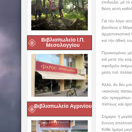
ἐπιδιώξει, μὲ τ
θέση αὐτή καθοδ
Γιά τόν λόγο αὐ
βασίλευε ὁ Μέγα
ἀρχιεπισκοπικό 
Βιβλιοπωλείο Ι.Π.
καί τήν ἠθική το
Μεσολογγίου
Προικισμένος μ
καί μετά τήν κο
σφοδρῶν ἀνέμων 
μέση τοῦ πελάγο
Ἀλλά, ἄν δέν μπ
«κανόνας πίστε
τῶν πραγμάτων 
πίστεως καί ἀρε
Βιβλιοπωλείο Αγρινίου
Σήμερα, ἡ μεγάλ
ἔντονη ἀπελπισί
Κάθε ἡμέρα μεγα