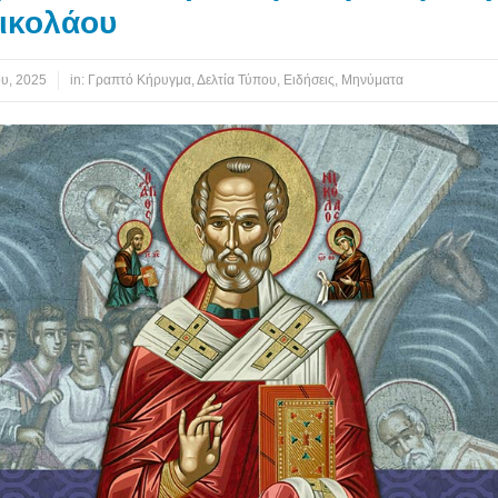
Νικολάου
ου, 2025
in:
Γραπτό Κήρυγμα
,
Δελτία Τύπου
,
Ειδήσεις
,
Μηνύματα