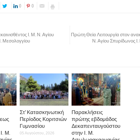
0
0
αινισθέντος Ι. Μ. Ν. Αγίου
Πρώτη Θεία Λειτουργία στον ανακα
Π. Μεσολογγίου
Ν. Αγίου Σπυρίδωνος Ι.
Στ’ Κατασκηνωτική
Παρακλήσεις
εως
Περίοδος Κοριτσιών
πρώτης εβδομάδος
Γυμνασίου
Δεκαπενταυγούστου
Ι. Μ.
στην Ι. Μ.
05 Αυγούστου, 2026
ανίας
Αιτωλωοακαρνανίας