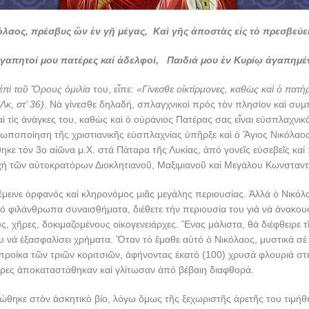
λαος, πρέσβυς ὢν ἐν γῇ μέγας, Καὶ γῆς ἀποστὰς εἰς τὸ πρεσβεύει
γαπητοί μου πατέρες καί ἀδελφοί,
Παιδιά μου ἐν Κυρίῳ ἀγαπημέ
ἐπὶ τοῦ Ὄρους ὁμιλία
του, εἶπε:
«Γίνεσθε οἰκτίρμονες, καθὼς καὶ ὁ πατ
Λκ, στ’ 36).
Νὰ γίνεσθε δηλαδή, σπλαγχνικοὶ πρὸς τὸν πλησίον καὶ συμπ
αὶ τὶς ἀνάγκες του, καθὼς καὶ ὁ οὐράνιος Πατέρας σας εἶναι εὐσπλαχνι
ωποποίηση τῆς χριστιανικῆς εὐσπλαχνίας ὑπῆρξε καὶ ὁ Ἅγιος Νικόλαο
ηκε τόν 3ο αἰῶνα μ.Χ. στά Πάταρα τῆς Λυκίας, ἀπό γονεῖς εὐσεβεῖς καί
χή τῶν αὐτοκρατόρων Διοκλητιανοῦ, Μαξιμιανοῦ καί Μεγάλου Κωνσταντ
 ἔμεινε ὀρφανός καί κληρονόμος μιᾶς μεγάλης περιουσίας. Ἀλλά ὁ Νικόλ
 φιλάνθρωπα συναισθήματα, διέθετε τήν περιουσία του γιά νά ἀνακουφ
, χῆρες, δοκιμαζομένους οἰκογενειάρχες. Ἕνας μάλιστα, θά διέφθειρε τῖ
υ νά ἐξασφαλίσει χρήματα. Ὅταν τό ἔμαθε αὐτό ὁ Νικόλαος, μυστικά σέ 
προίκα τῶν τριῶν κοριτσιῶν, ἀφήνοντας ἑκατό (100) χρυσά φλουριά στή
κόρες ἀποκαταστάθηκαν καί γλίτωσαν ἀπό βέβαιη διαφθορά.
ώθηκε στὸν ἀσκητικὸ βίο, λόγω ὅμως τῆς ξεχωριστῆς ἀρετῆς του τιμήθη