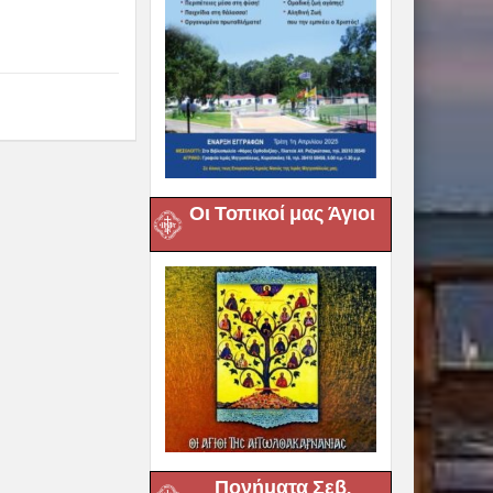
Οι Τοπικοί μας Άγιοι
Πονήματα Σεβ.