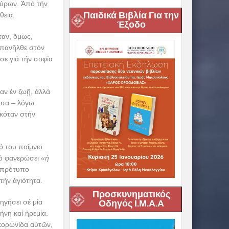
Μύρων. Ἀπό τήν
Παιδικά Βιβλία Για την
θεια.
Έξοδο
ταν, ὅμως,
 ἐπανῆλθε στόν
σε γιά τήν σοφία
αν ἐν ζωῇ, ἀλλά
σσα – λόγω
σκόταν στήν
.
ό του ποίμνιο
τό φανερώσει
«ἡ
ι πρότυπο
τήν ἁγιότητα.
Προσκυνηματικός
ηγήσει σέ μία
Οδηγός Ι.Μ.Α.Α
νη καί ἠρεμία.
 κορωνίδα αὐτῶν,