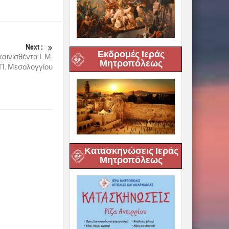
Next :
Εκδρομές Ιεράς
ινισθέντα Ι. Μ.
Μητροπόλεως
 Π. Μεσολογγίου
Κατασκηνώσεις Ιεράς
Μητροπόλεως