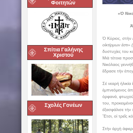
Φοιτητών
«Ὁ Νικό
Ἀ
Ὁ Κύριος, στὴν
οἰκτίρμων ἐστι» (
Σπίτια Γαλήνης
δυστυχίες του κ
Χριστού
Μιὰ τέτοια προσ
Νικόλαος γεννήθ
ἔδρασε τήν ἐπο
Σέ νεαρή ἡλικία
ἐμπνεόμενος ἀπό
ὀρφανά, φτωχούς
του, προκειμένο
Σχολές Γονέων
ἐξασφάλισε τήν 
Ἔτσι, οἱ τρεῖς 
Στὴν ἀρχὴ ἀφιερ