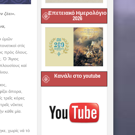
Επετειακό Ημερολόγιο
ν ζέει».
2026
να,
ὴρ ὑμῶν
ονετικοὶ στὶς
κὸς πρὸς ὅλους.
ς. Ὁ Ἅγιος
 πλουσίους καί
ίνου.
Kανάλι στο youtube
αος,
ίζει ἄπορα,
ς τρεῖς κόρες
τρεῖς νῦκτες
ν κάθε μία.
κε, χωρίς νά τό