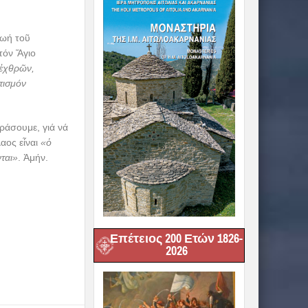
ζωή τοῦ
τόν Ἅγιο
 ἐχθρῶν,
τισμόν
ράσουμε, γιά νά
αος εἶναι
«ὁ
νται»
. Ἀμήν.
Επέτειος 200 Ετών 1826-
2026