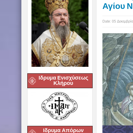
Αγίου 
Date:
05 Δεκεμβρί
Ιδρυμα Ενισχύσεως
Κλήρου
Ιδρυμα Απόρων